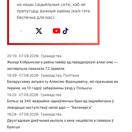
на нашы сацыяльныя сеткі, каб не
прапусціць важныя навіны (калі гэта
бяспечна для вас)
20:15
07.08.2026
Грамадства
Жыхар Кобрынскага раёна памёр ад перадазіроўкі алкаголю —
экспертыза паказала 7,2 праміле
19:39
07.08.2026
Грамадства, Палітыка
Беларускаму актывісту Аляксею Францкевічу, які пражывае ва
Украіне, на 10 гадоў забаронены ўезд у Польшчу
19:22
07.08.2026
Грамадства
Больш за 340 аварыйна-аднаўленчых брыгад задзейнічана ў
ліквідацыі наступстваў непагадзі — "Белэнерга"
18:24
07.08.2026
Грамадства
Двухгадовая дзяўчынка выпала з акна чацвёртага паверха ў
Брэсце