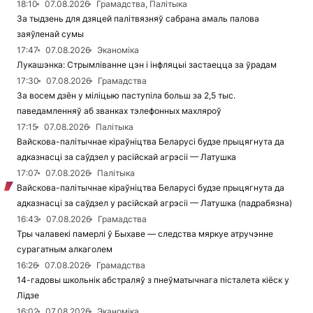
18:10
07.08.2026
Грамадства, Палітыка
За тыдзень для дзяцей палітвязняў сабрана амаль палова
заяўленай сумы
17:47
07.08.2026
Эканоміка
Лукашэнка: Стрымліванне цэн і інфляцыі застаецца за ўрадам
17:30
07.08.2026
Грамадства
За восем дзён у міліцыю паступіла больш за 2,5 тыс.
паведамленняў аб званках тэлефонных махляроў
17:15
07.08.2026
Палітыка
Вайскова-палітычнае кіраўніцтва Беларусі будзе прыцягнута да
адказнасці за саўдзел у расійскай агрэсіі — Латушка
17:07
07.08.2026
Палітыка
Вайскова-палітычнае кіраўніцтва Беларусі будзе прыцягнута да
адказнасці за саўдзел у расійскай агрэсіі — Латушка (падрабязна)
16:43
07.08.2026
Грамадства
Тры чалавекі памерлі ў Быхаве — следства мяркуе атручэнне
сурагатным алкаголем
16:26
07.08.2026
Грамадства
14-гадовы школьнік абстраляў з пнеўматычнага пісталета кіёск у
Лідзе
16:02
07.08.2026
Эканоміка