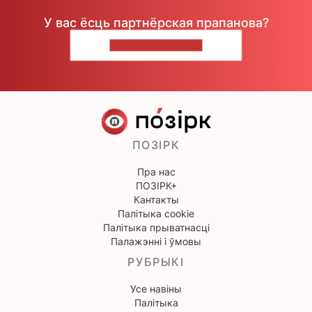
У вас ёсць партнёрская прапанова?
НАПІШЫЦЕ НАМ
ПОЗІРК
Пра нас
ПОЗІРК+
Кантакты
Палітыка cookie
Палітыка прыватнасці
Палажэнні і ўмовы
РУБРЫКІ
Усе навіны
Палітыка