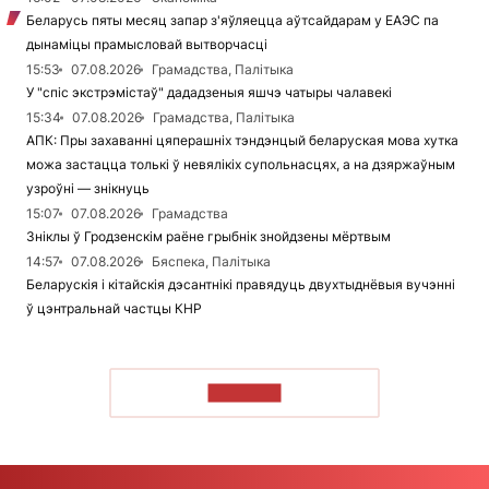
Беларусь пяты месяц запар з'яўляецца аўтсайдарам у ЕАЭС па
дынаміцы прамысловай вытворчасці
15:53
07.08.2026
Грамадства, Палітыка
У "спіс экстрэмістаў" дададзеныя яшчэ чатыры чалавекі
15:34
07.08.2026
Грамадства, Палітыка
АПК: Пры захаванні цяперашніх тэндэнцый беларуская мова хутка
можа застацца толькі ў невялікіх супольнасцях, а на дзяржаўным
узроўні — знікнуць
15:07
07.08.2026
Грамадства
Зніклы ў Гродзенскім раёне грыбнік знойдзены мёртвым
14:57
07.08.2026
Бяспека, Палітыка
Беларускія і кітайскія дэсантнікі правядуць двухтыднёвыя вучэнні
ў цэнтральнай частцы КНР
ЧЫТАЦЬ