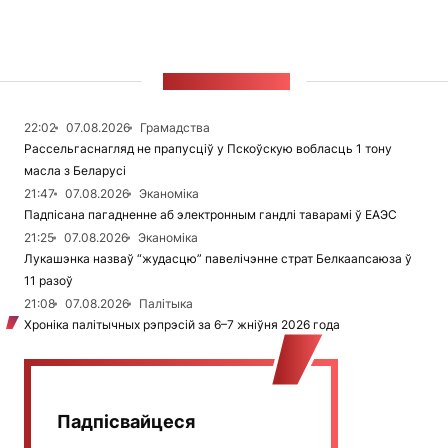
СТУЖКА НАВІН
22:02
07.08.2026
Грамадства
Рассельгаснагляд не прапусціў у Пскоўскую вобласць 1 тону
масла з Беларусі
21:47
07.08.2026
Эканоміка
Падпісана пагадненне аб электронным гандлі таварамі ў ЕАЭС
21:25
07.08.2026
Эканоміка
Лукашэнка назваў “жудасцю” павелічэнне страт Белкаапсаюза ў
11 разоў
21:08
07.08.2026
Палітыка
Хроніка палітычных рэпрэсій за 6–7 жніўня 2026 года
Падпісвайцеся