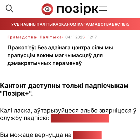
УСЕ НАВІНЫ
ПАЛІТЫКА
ЭКАНОМІКА
ГРАМАДСТВА
БЯСПЕКА
УСЕ
Грамадства
Палітыка
04.11.2023
12:17
Пракоп’еў: Без адзінага цэнтра сілы мы
прапусцім вокны магчымасцяў для
дэмакратычных пераменаў
Кантэнт даступны толькі падпісчыкам
"Позірк+".
Калі ласка, аўтарызуйцеся альбо звярніцеся ў
службу падпіскі:
pozirk@pozirk.online
Вы можаце вернуцца на
Галоўную