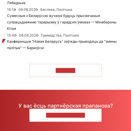
Лябедзька
16:18
08.08.2026
Бяспека, Палітыка
Сумесныя з Беларуссю вучэнні будуць прысвечаныя
супрацьдзеянню тэрарызму ў гарадскіх ўмовах — Мінабароны
Кітая
15:46
08.08.2026
Грамадства, Палітыка
Канферэнцыя "Новая Беларусь" заўжды прыводзіць да "змены
палітык" — Баркоўскі
ЧЫТАЦЬ
У вас ёсць партнёрская прапанова?
НАПІШЫЦЕ НАМ