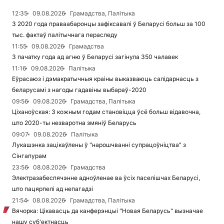
12:35
09.08.2026
Грамадства, Палітыка
З 2020 года праваабаронцы зафіксавалі ў Беларусі больш за 100
тыс. фактаў палітычнага пераследу
11:55
09.08.2026
Грамадства
З пачатку года ад агню ў Беларусі загінула 350 чалавек
11:16
09.08.2026
Палітыка
Еўрасаюз і дэмакратычныя краіны выказваюць салідарнасць з
беларусамі з нагоды гадавіны выбараў-2020
09:56
09.08.2026
Грамадства, Палітыка
Ціханоўская: З кожным годам становіцца ўсё больш відавочна,
што 2020-ты незваротна змяніў Беларусь
09:07
09.08.2026
Палітыка
Лукашэнка зацікаўлены ў "нарошчванні супрацоўніцтва" з
Сінгапурам
23:56
08.08.2026
Грамадства
Электразабеспячэнне адноўленае ва ўсіх паселішчах Беларусі,
што пацярпелі ад непагадзі
21:54
08.08.2026
Грамадства, Палітыка
Вячорка: Цікавасць да канферэнцыі "Новая Беларусь" вызначае
нашу суб'ектнасць