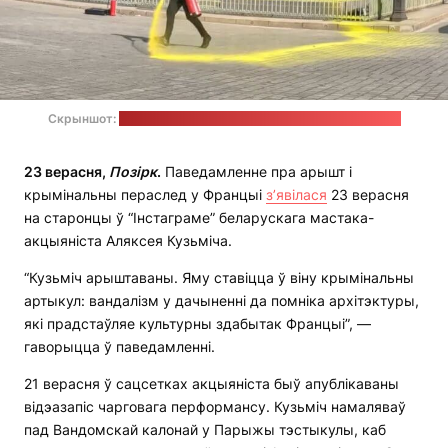
Скрыншот:
відэазапіс перформансу ў сацсетках Кузьміча
23 верасня,
Позірк
.
Паведамленне пра арышт і
крымінальны пераслед у Францыі
з’явілася
23 верасня
на старонцы ў “Інстаграме” беларускага мастака-
акцыяніста Аляксея Кузьміча.
“Кузьміч арыштаваны. Яму ставіцца ў віну крымінальны
артыкул: вандалізм у дачыненні да помніка архітэктуры,
які прадстаўляе культурны здабытак Францыі”, —
гаворыцца ў паведамленні.
21 верасня ў сацсетках акцыяніста быў апублікаваны
відэазапіс чарговага перформансу. Кузьміч намаляваў
пад Вандомскай калонай у Парыжы тэстыкулы, каб