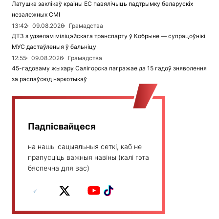
Латушка заклікаў краіны ЕС павялічыць падтрымку беларускіх
незалежных СМІ
13:42
09.08.2026
Грамадства
ДТЗ з удзелам міліцэйскага транспарту ў Кобрыне — супрацоўнікі
МУС дастаўленыя ў бальніцу
12:55
09.08.2026
Грамадства
45-гадоваму жыхару Салігорска пагражае да 15 гадоў зняволення
за распаўсюд наркотыкаў
Падпісвайцеся
на нашы сацыяльныя сеткі, каб не
прапусціць важныя навіны (калі гэта
бяспечна для вас)