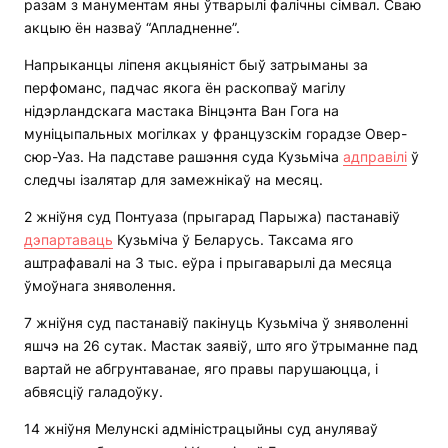
разам з манументам яны ўтварылі фалічны сімвал. Сваю
акцыю ён назваў “Апладненне”.
Напрыканцы ліпеня акцыяніст быў затрыманы за
перфоманс, падчас якога ён раскопваў магілу
нідэрландскага мастака Вінцэнта Ван Гога на
муніцыпальных могілках у французскім горадзе Овер-
сюр-Уаз. На падставе рашэння суда Кузьміча
адправілі
ў
следчы ізалятар для замежнікаў на месяц.
2 жніўня суд Понтуаза (прыгарад Парыжа) пастанавіў
дэпартаваць
Кузьміча ў Беларусь. Таксама яго
аштрафавалі на 3 тыс. еўра і прыгаварылі да месяца
ўмоўнага зняволення.
7 жніўня суд пастанавіў пакінуць Кузьміча ў зняволенні
яшчэ на 26 сутак. Мастак заявіў, што яго ўтрыманне пад
вартай не абгрунтаванае, яго правы парушаюцца, і
абвясціў галадоўку.
14 жніўня Мелунскі адміністрацыйны суд ануляваў