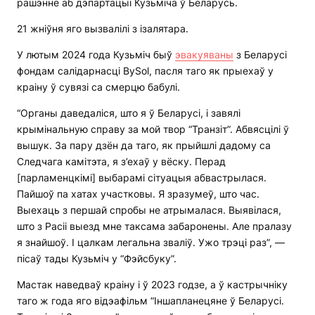
рашэнне аб дэпартацыі Кузьміча ў Беларусь.
21 жніўня яго вызвалілі з ізалятара.
У лютым 2024 года Кузьміч быў
эвакуяваны
з Беларусі
фондам салідарнасці BySоl, пасля таго як прыехаў у
краіну ў сувязі са смерцю бабулі.
“Органы даведаліся, што я ў Беларусі, і завялі
крымінальную справу за мой твор “Транзіт”. Абвясцілі ў
вышук. За пару дзён да таго, як прыйшлі дадому са
Следчага камітэта, я з’ехаў у вёску. Перад
[парламенцкімі] выбарамі сітуацыя абвастрылася.
Пайшоў па хатах участковы. Я зразумеў, што час.
Выехаць з першай спробы не атрымалася. Выявілася,
што з Расіі выезд мне таксама забаронены. Але пралазу
я знайшоў. І цалкам легальна зваліў. Ужо трэці раз”, —
пісаў тады Кузьміч у “Фэйсбуку”.
Мастак наведваў краіну і ў 2023 годзе, а ў кастрычніку
таго ж года яго відэафільм “Іншапланецяне ў Беларусі.