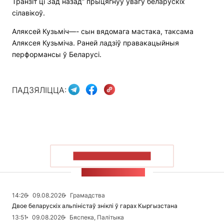
Транзіт ці Зад назад” прыцягнуў увагу беларускіх
сілавікоў.
Аляксей Кузьміч—- сын вядомага мастака, таксама
Аляксея Кузьміча. Раней ладзіў правакацыйныя
перформансы ў Беларусі.
ПАДЗЯЛІЦЦА:
ПАКАЗАЦЬ БОЛЬШ
СТУЖКА НАВІН
14:26
09.08.2026
Грамадства
Двое беларускіх альпіністаў зніклі ў гарах Кыргызстана
13:51
09.08.2026
Бяспека, Палітыка