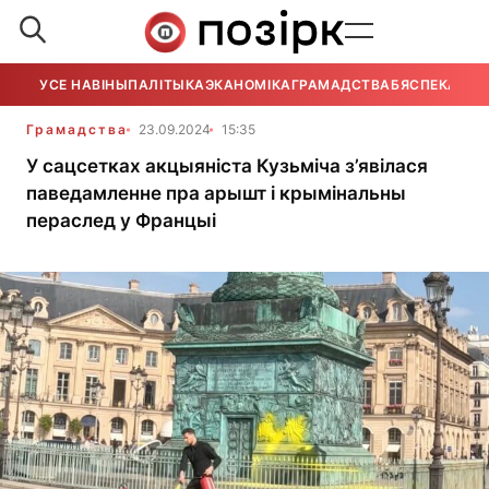
УСЕ НАВІНЫ
ПАЛІТЫКА
ЭКАНОМІКА
ГРАМАДСТВА
БЯСПЕКА
УСЕ
Грамадства
23.09.2024
15:35
У сацсетках акцыяніста Кузьміча з’явілася
паведамленне пра арышт і крымінальны
пераслед у Францыі