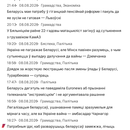
21:44
08.08.2026
Грамадства, Эканоміка
Беларусь мае патрэбу ў гіганцкай пенсійнай рэформе і пакуль да
яе зусім не гатовая — Львоўскі
20:13
08.08.2026
Грамадства
У Бялыніцкім раёне 22-гадовы матацыкліст загінуў ад сутыкнення
з грузавіком КамАЗ
19:20
08.08.2026
Бяспека, Палітыка
Украіна не пагражае Беларусі, але Мінск павінен разумець, з чым
сутыкнецца ў выпадку далучэння да вайны — Дземчанка
18:56
08.08.2026
Грамадства, Палітыка
Дзядок за жорсткую люстрацыю пасля змены ўлады ў Беларусі,
Турарбекава — супраць
17:47
08.08.2026
Палітыка
Беларусь дагэтуль не паведаміла Euronews аб прызнанні
тэлеканала "экстрэмісцкім" і не аргументавала рашэнне
16:56
08.08.2026
Грамадства, Палітыка
Легалізацыя беларусаў, ушанаванне памяці зразумелыя для
мірнага часу, але ва Украіне вайна — амбасадар Чарнагор
16:27
08.08.2026
Грамадства, Палітыка
Патрэбныя ідэі, каб разварушыць беларусаў замежжа, лічыць