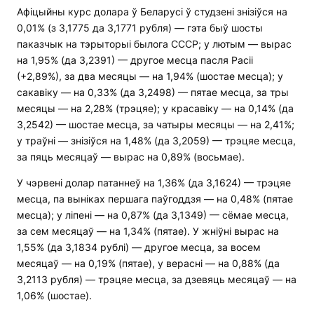
Афіцыйны курс долара ў Беларусі ў студзені знізіўся на
0,01% (з 3,1775 да 3,1771 рубля) — гэта быў шосты
паказчык на тэрыторыі былога СССР; у лютым — вырас
на 1,95% (да 3,2391) — другое месца пасля Расіі
(+2,89%), за два месяцы — на 1,94% (шостае месца); у
сакавіку — на 0,33% (да 3,2498) — пятае месца, за тры
месяцы — на 2,28% (трэцяе); у красавіку — на 0,14% (да
3,2542) — шостае месца, за чатыры месяцы — на 2,41%;
у траўні — знізіўся на 1,48% (да 3,2059) — трэцяе месца,
за пяць месяцаў — вырас на 0,89% (восьмае).
У чэрвені долар патаннеў на 1,36% (да 3,1624) — трэцяе
месца, па выніках першага паўгоддзя — на 0,48% (пятае
месца); у ліпені — на 0,87% (да 3,1349) — сёмае месца,
за сем месяцаў — на 1,34% (пятае). У жніўні вырас на
1,55% (да 3,1834 рублі) — другое месца, за восем
месяцаў — на 0,19% (пятае), у верасні — на 0,88% (да
3,2113 рубля) — трэцяе месца, за дзевяць месяцаў — на
1,06% (шостае).