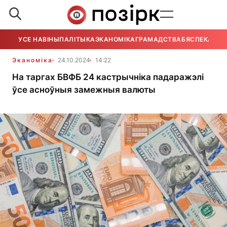
УСЕ НАВІНЫ
ПАЛІТЫКА
ЭКАНОМІКА
ГРАМАДСТВА
БЯСПЕКА
УСЕ
Эканоміка
24.10.2024
14:22
На таргах БВФБ 24 кастрычніка падаражэлі
ўсе асноўныя замежныя валюты