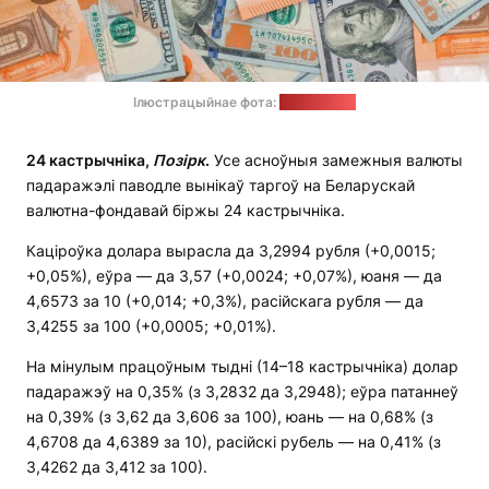
Ілюстрацыйнае фота:
freepik.com
24 кастрычніка,
Позірк
.
Усе асноўныя замежныя валюты
падаражэлі паводле вынікаў таргоў на Беларускай
валютна-фондавай біржы 24 кастрычніка.
Каціроўка долара вырасла да 3,2994 рубля (+0,0015;
+0,05%), еўра — да 3,57 (+0,0024; +0,07%), юаня — да
4,6573 за 10 (+0,014; +0,3%), расійскага рубля — да
3,4255 за 100 (+0,0005; +0,01%).
На мінулым працоўным тыдні (14–18 кастрычніка) долар
падаражэў на 0,35% (з 3,2832 да 3,2948); еўра патаннеў
на 0,39% (з 3,62 да 3,606 за 100), юань — на 0,68% (з
4,6708 да 4,6389 за 10), расійскі рубель — на 0,41% (з
3,4262 да 3,412 за 100).