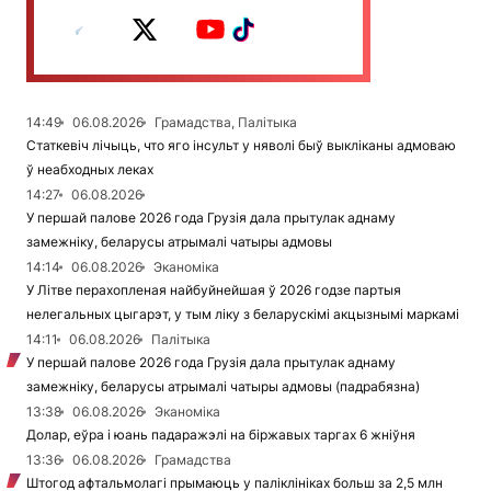
14:49
06.08.2026
Грамадства, Палітыка
Статкевіч лічыць, что яго інсульт у няволі быў выкліканы адмоваю
ў неабходных леках
14:27
06.08.2026
У першай палове 2026 года Грузія дала прытулак аднаму
замежніку, беларусы атрымалі чатыры адмовы
14:14
06.08.2026
Эканоміка
У Літве перахопленая найбуйнейшая ў 2026 годзе партыя
нелегальных цыгарэт, у тым ліку з беларускімі акцызнымі маркамі
14:11
06.08.2026
Палітыка
У першай палове 2026 года Грузія дала прытулак аднаму
замежніку, беларусы атрымалі чатыры адмовы (падрабязна)
13:38
06.08.2026
Эканоміка
Долар, еўра і юань падаражэлі на біржавых таргах 6 жніўня
13:36
06.08.2026
Грамадства
Штогод афтальмолагі прымаюць у паліклініках больш за 2,5 млн