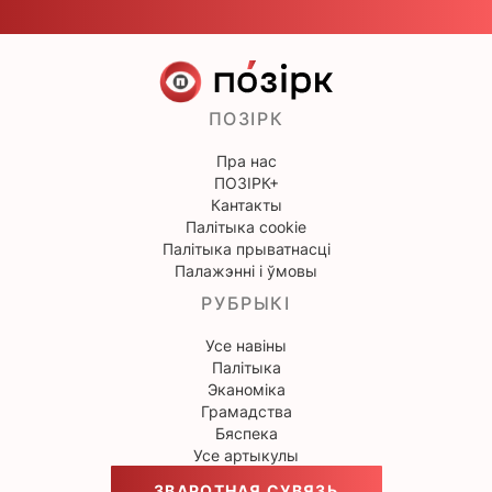
ПОЗІРК
Пра нас
ПОЗІРК+
Кантакты
Палітыка cookie
Палітыка прыватнасці
Палажэнні і ўмовы
РУБРЫКІ
Усе навіны
Палітыка
Эканоміка
Грамадства
Бяспека
Усе артыкулы
ЗВАРОТНАЯ СУВЯЗЬ