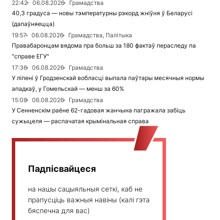
22:42
06.08.2026
Грамадства
40,3 градуса — новы тэмпературны рэкорд жніўня ў Беларусі
(дапаўняецца)
19:57
06.08.2026
Грамадства, Палітыка
Правабаронцам вядома пра больш за 180 фактаў пераследу па
"справе ЕГУ"
17:36
06.08.2026
Грамадства
У ліпені ў Гродзенскай вобласці выпала паўтары месячныя нормы
ападкаў, у Гомельскай — менш за 60%
15:08
06.08.2026
Грамадства
У Сенненскім раёне 62-гадовая жанчына пагражала забіць
сужыцеля — распачатая крымінальная справа
Падпісвайцеся
на нашы сацыяльныя сеткі, каб не
прапусціць важныя навіны (калі гэта
бяспечна для вас)