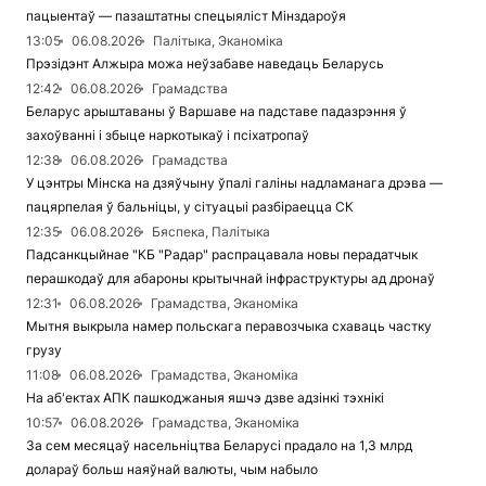
пацыентаў — пазаштатны спецыяліст Мінздароўя
13:05
06.08.2026
Палітыка, Эканоміка
Прэзідэнт Алжыра можа неўзабаве наведаць Беларусь
12:42
06.08.2026
Грамадства
Беларус арыштаваны ў Варшаве на падставе падазрэння ў
захоўванні і збыце наркотыкаў і псіхатропаў
12:38
06.08.2026
Грамадства
У цэнтры Мінска на дзяўчыну ўпалі галіны надламанага дрэва —
пацярпелая ў бальніцы, у сітуацыі разбіраецца СК
12:35
06.08.2026
Бяспека, Палітыка
Падсанкцыйнае "КБ "Радар" распрацавала новы перадатчык
перашкодаў для абароны крытычнай інфраструктуры ад дронаў
12:31
06.08.2026
Грамадства, Эканоміка
Мытня выкрыла намер польскага перавозчыка схаваць частку
грузу
11:08
06.08.2026
Грамадства, Эканоміка
На аб'ектах АПК пашкоджаныя яшчэ дзве адзінкі тэхнікі
10:57
06.08.2026
Грамадства, Эканоміка
За сем месяцаў насельніцтва Беларусі прадало на 1,3 млрд
долараў больш наяўнай валюты, чым набыло