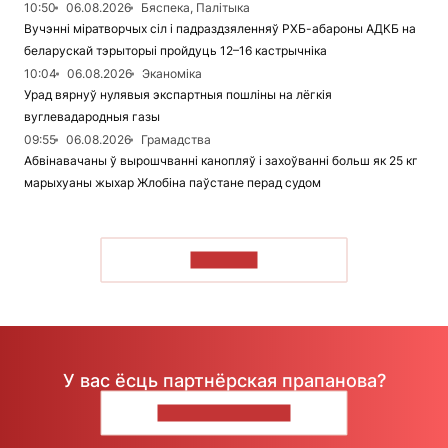
10:50
06.08.2026
Бяспека, Палітыка
Вучэнні міратворчых сіл і падраздзяленняў РХБ-абароны АДКБ на
беларускай тэрыторыі пройдуць 12–16 кастрычніка
10:04
06.08.2026
Эканоміка
Урад вярнуў нулявыя экспартныя пошліны на лёгкія
вуглевадародныя газы
09:55
06.08.2026
Грамадства
Абвінавачаны ў вырошчванні канопляў і захоўванні больш як 25 кг
марыхуаны жыхар Жлобіна паўстане перад судом
ЧЫТАЦЬ
У вас ёсць партнёрская прапанова?
НАПІШЫЦЕ НАМ