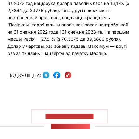
За 2023 год каціроўка долара павялічылася на 16,12% (з
2,7364 да 3,1775 рубля). Гэта другі паказчык на
постсавецкай прасторы, сведчыць праведзены
“Позіркам” параўнальны аналіз каціровак цэнтрабанкаў
на 31 снежня 2022 года і 31 снежня 2023-га. На першым
месцы Расія — 27,51% (з 70,3375 да 89,6883 рубля).
Долар у чарговы раз абнавіў гадавы максімум — другі
раз за тыдзень і чацвёрты ад пачатку месяца.
ПАДЗЯЛІЦЦА:
ПАКАЗАЦЬ БОЛЬШ
СТУЖКА НАВІН