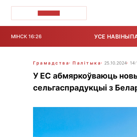
ПОЗІРК+
УСЕ НАВІНЫ
П
МІНСК 16:26
Грамадства
Палітыка
25.10.2024
14:
У ЕС абмяркоўваюць новы
сельгаспрадукцыі з Бела