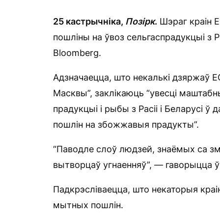
25 кастрычніка,
П
о
зірк
.
Шэраг краін Е
пошліны на ўвоз сельгаспрадукцыі з Ра
Bloomberg.
Адзначаецца, што некалькі дзяржаў Е
Масквы”, заклікаюць “увесці маштабн
прадукцыі і рыбы з Расіі і Беларусі ў
пошлін на збожжавыя прадукты”.
“Паводле слоў людзей, знаёмых са зм
вытворцаў угнаенняў”, — гаворыцца ў
Падкрэсліваецца, што некаторыя кра
мытных пошлін.