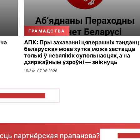
ГРАМАДСТВА
шчэ
АПК: Пры захаванні цяперашніх тэндэн
беларуская мова хутка можа застацца
толькі ў невялікіх супольнасцях, а на
дзяржаўным узроўні — знікнуць
15:34
07.08.2026
ПАКАЗАЦЬ БОЛЬШ
ёсць партнёрская прапанова?
НАПІШЫ