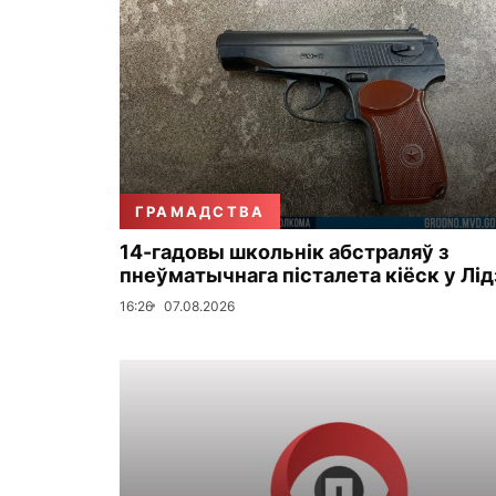
ГРАМАДСТВА
14-гадовы школьнік абстраляў з
пнеўматычнага пісталета кіёск у Лід
16:26
07.08.2026