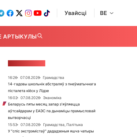
Увайсці
BE
Е АРТЫКУЛЫ
СТУЖКА НАВІН
16:26
07.08.2026
Грамадства
14-гадовы школьнік абстраляў з пнеўматычнага
пісталета кіёск у Лідзе
16:02
07.08.2026
Эканоміка
Беларусь пяты месяц запар з'яўляецца
аўтсайдарам у ЕАЭС па дынаміцы прамысловай
вытворчасці
15:53
07.08.2026
Грамадства, Палітыка
У "спіс экстрэмістаў" дададзеныя яшчэ чатыры