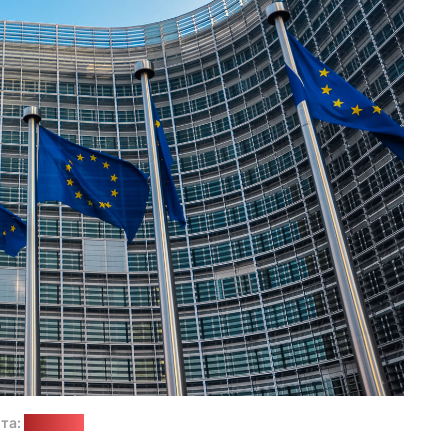
та:
"Позірк"