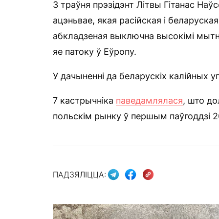
3 траўня прэзідэнт Літвы Гітанас Наў
ацэньвае, якая расійская і беларуск
абкладзеная выключна высокімі мытн
яе патоку ў Еўропу.
У дачыненні да беларускіх калійных у
7 кастрычніка
паведамлялася
, што д
польскім рынку ў першым паўгоддзі 2
ПАДЗЯЛІЦЦА: