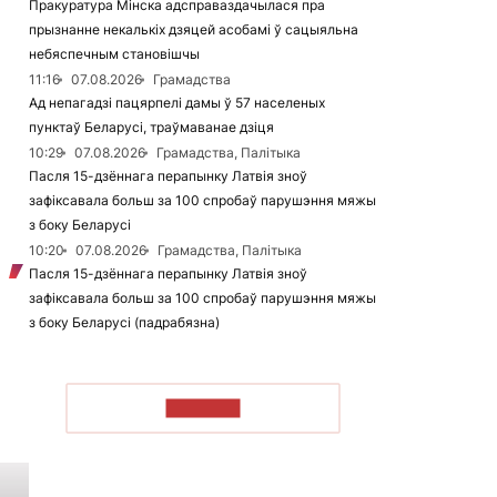
Пракуратура Мінска адсправаздачылася пра
прызнанне некалькіх дзяцей асобамі ў сацыяльна
небяспечным становішчы
11:16
07.08.2026
Грамадства
Ад непагадзі пацярпелі дамы ў 57 населеных
пунктаў Беларусі, траўмаванае дзіця
10:29
07.08.2026
Грамадства, Палітыка
Пасля 15-дзённага перапынку Латвія зноў
зафіксавала больш за 100 спробаў парушэння мяжы
з боку Беларусі
10:20
07.08.2026
Грамадства, Палітыка
Пасля 15-дзённага перапынку Латвія зноў
зафіксавала больш за 100 спробаў парушэння мяжы
з боку Беларусі (падрабязна)
ЧЫТАЦЬ