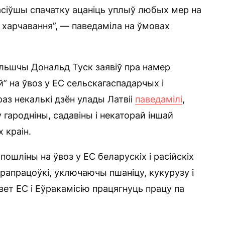
расіўшы спачатку ацаніць уплыў любых мер на
 харчавання”, — паведаміла на ўмовах
ольшчы Дональд Туск заявіў пра намер
” на ўвоз у ЕС сельскагаспадарчых і
Праз некалькі дзён улады Латвіі
паведамілі
,
 гародніны, садавіны і некаторай іншай
 краін.
 пошліны на ўвоз у ЕС беларускіх і расійскіх
рапрацоўкі, уключаючы пшаніцу, кукурузу і
вет ЕС і Еўракамісію працягнуць працу па