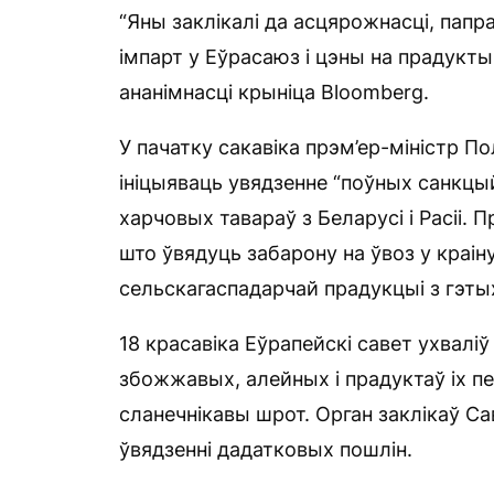
“Яны заклікалі да асцярожнасці, пап
імпарт у Еўрасаюз і цэны на прадукты
ананімнасці крыніца Bloomberg.
У пачатку сакавіка прэм’ер-міністр П
ініцыяваць увядзенне “поўных санкцый
харчовых тавараў з Беларусі і Расіі. 
што ўвядуць забарону на ўвоз у краіну
сельскагаспадарчай прадукцыі з гэтых
18 красавіка Еўрапейскі савет ухваліў
збожжавых, алейных і прадуктаў іх пе
сланечнікавы шрот. Орган заклікаў Са
ўвядзенні дадатковых пошлін.