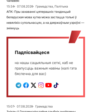
чалавекі
15:34
07.08.2026
Грамадства, Палітыка
АПК: Пры захаванні цяперашніх тэндэнцый
беларуская мова хутка можа застацца толькі ў
невялікіх супольнасцях, а на дзяржаўным узроўні —
знікнуць
Падпісвайцеся
на нашы сацыяльныя сеткі, каб не
прапусціць важныя навіны (калі гэта
бяспечна для вас)
15:07
07.08.2026
Грамадства
Зніклы ў Гродзенскім раёне грыбнік знойдзены