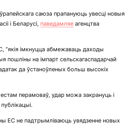
ўрапейскага саюза прапануюць увесці новыя
сіі і Беларусі,
паведамляе
агенцтва
С, “якія імкнуцца абмежаваць даходы
ыя пошліны на імпарт сельскагаспадарчай
 дадатак да ўстаноўленых больш высокіх
естам перамоваў, удар можа закрануць і
 публікацыі.
іны ЕС не падтрымліваюць увядзенне новых