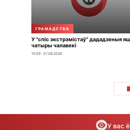
ГРАМАДСТВА
У "спіс экстрэмістаў" дададзеныя я
чатыры чалавекі
15:53
07.08.2026
У вас 