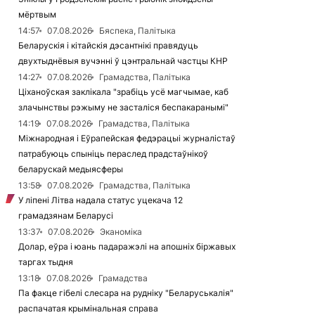
мёртвым
14:57
07.08.2026
Бяспека, Палітыка
Беларускія і кітайскія дэсантнікі правядуць
двухтыднёвыя вучэнні ў цэнтральнай частцы КНР
14:27
07.08.2026
Грамадства, Палітыка
Ціханоўская заклікала "зрабіць усё магчымае, каб
злачынствы рэжыму не засталіся беспакаранымі"
14:19
07.08.2026
Грамадства, Палітыка
Міжнародная і Еўрапейская федэрацыі журналістаў
патрабуюць спыніць пераслед прадстаўнікоў
беларускай медыясферы
13:58
07.08.2026
Грамадства, Палітыка
У ліпені Літва надала статус уцекача 12
грамадзянам Беларусі
13:37
07.08.2026
Эканоміка
Долар, еўра і юань падаражэлі на апошніх біржавых
таргах тыдня
13:18
07.08.2026
Грамадства
Па факце гібелі слесара на рудніку "Беларуськалія"
распачатая крымінальная справа