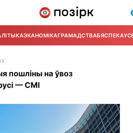
АЛІТЫКА
ЭКАНОМІКА
ГРАМАДСТВА
БЯСПЕКА
УС
13
я пошліны на ўвоз
русі — СМІ