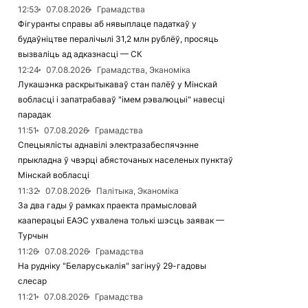
12:53
07.08.2026
Грамадства
Фігуранты справы аб нявыплаце падаткаў у
будаўніцтве пералічылі 31,2 млн рублёў, просяць
вызваліць ад адказнасці — СК
12:24
07.08.2026
Грамадства, Эканоміка
Лукашэнка раскрытыкаваў стан палёў у Мінскай
вобласці і запатрабаваў "імем рэвалюцыі" навесці
парадак
11:51
07.08.2026
Грамадства
Спецыялісты аднавілі электразабеспячэнне
прыкладна ў чвэрці абясточаных населеных пунктаў
Мінскай вобласці
11:32
07.08.2026
Палітыка, Эканоміка
За два гады ў рамках праекта прамысловай
кааперацыі ЕАЭС ухвалена толькі шэсць заявак —
Турчын
11:26
07.08.2026
Грамадства
На рудніку "Беларуськалія" загінуў 29-гадовы
слесар
11:21
07.08.2026
Грамадства