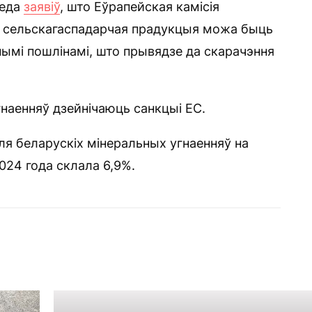
седа
заявіў
, што Еўрапейская камісія
ая сельскагаспадарчая прадукцыя можа быць
ымі пошлінамі, што прывядзе да скарачэння
гнаенняў дзейнічаюць санкцыі ЕС.
оля беларускіх мінеральных угнаенняў на
024 года склала 6,9%.