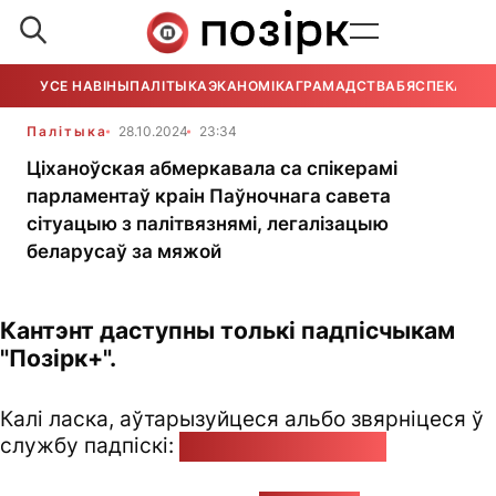
УСЕ НАВІНЫ
ПАЛІТЫКА
ЭКАНОМІКА
ГРАМАДСТВА
БЯСПЕКА
УСЕ
Палітыка
28.10.2024
23:34
Ціханоўская абмеркавала са спікерамі
парламентаў краін Паўночнага савета
сітуацыю з палітвязнямі, легалізацыю
беларусаў за мяжой
Кантэнт даступны толькі падпісчыкам
"Позірк+".
Калі ласка, аўтарызуйцеся альбо звярніцеся ў
службу падпіскі:
pozirk@pozirk.online