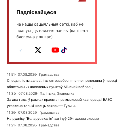
Падпісвайцеся
на нашы сацыяльныя сеткі, каб не
прапусціць важныя навіны (калі гэта
бяспечна для вас)
11:51
07.08.2026
Грамадства
Спецыялісты аднавілі электразабеспячэнне прыкладна ў чвэрці
абясточаных населеных пунктаў Мінскай вобласці
11:32
07.08.2026
Палітыка, Эканоміка
За два гады ў рамках праекта прамысловай кааперацыі ЕАЭС
ухвалена толькі шэсць заявак — Турчын
11:26
07.08.2026
Грамадства
На рудніку "Беларуськалія" загінуў 29-гадовы слесар
11:21
07.08.2026
Грамадства