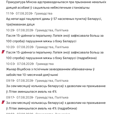
Пракуратура Мінска адсправаздачылася пра прызнанне некалькіх
дзяцей асобамі ў сацыяльна небяспечным становішчы
11:16
07.08.2026
Грамадства
Ад непагадзі пацярпелі дамы ў 57 населеных пунктаў Беларусі,
траўмаванае дзіця
10:29
07.08.2026
Грамадства, Палітыка
Пасля 15-дзённага перапынку Латвія зноў зафіксавала больш за
100 спробаў парушэння мяжы з боку Беларусі
10:20
07.08.2026
Грамадства, Палітыка
Пасля 15-дзённага перапынку Латвія зноў зафіксавала больш за
100 спробаў парушэння мяжы з боку Беларусі (падрабязна)
10:03
07.08.2026
Грамадства
Жыхар Віцебска з псіхічным захворваннем абвінавачаны ў
забойстве 10-месячнай дзяўчынкі
09:19
07.08.2026
Грамадства, Палітыка
За сем месяцаў колькасць беларусаў з дазволам на пражыванне
ў Літве зменшылася амаль на 4%
09:17
07.08.2026
Грамадства, Палітыка
За сем месяцаў колькасць беларусаў з дазволам на пражыванне
ў Літве зменшылася амаль на 4% (падрабязна)