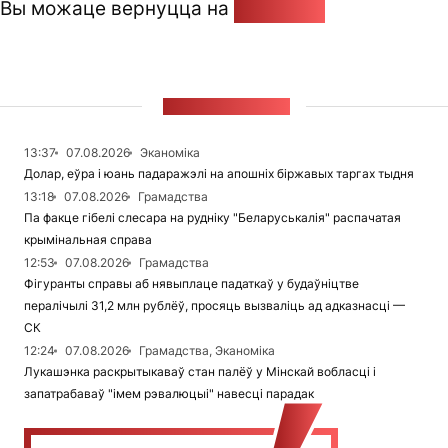
Вы можаце вернуцца на
Галоўную
СТУЖКА НАВІН
13:37
07.08.2026
Эканоміка
Долар, еўра і юань падаражэлі на апошніх біржавых таргах тыдня
13:18
07.08.2026
Грамадства
Па факце гібелі слесара на рудніку "Беларуськалія" распачатая
крымінальная справа
12:53
07.08.2026
Грамадства
Фігуранты справы аб нявыплаце падаткаў у будаўніцтве
пералічылі 31,2 млн рублёў, просяць вызваліць ад адказнасці —
СК
12:24
07.08.2026
Грамадства, Эканоміка
Лукашэнка раскрытыкаваў стан палёў у Мінскай вобласці і
запатрабаваў "імем рэвалюцыі" навесці парадак