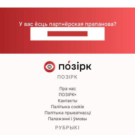
У вас ёсць партнёрская прапанова?
НАПІШЫЦЕ НАМ
ПОЗІРК
Пра нас
ПОЗІРК+
Кантакты
Палітыка cookie
Палітыка прыватнасці
Палажэнні і ўмовы
РУБРЫКІ