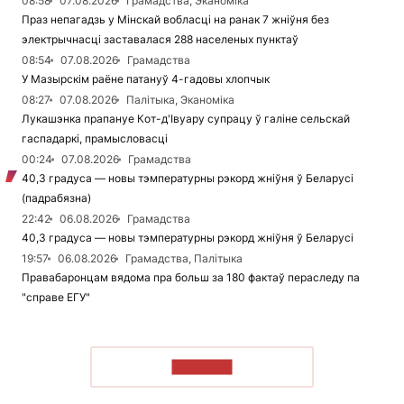
08:58
07.08.2026
Грамадства, Эканоміка
Праз непагадзь у Мінскай вобласці на ранак 7 жніўня без
электрычнасці заставалася 288 населеных пунктаў
08:54
07.08.2026
Грамадства
У Мазырскім раёне патануў 4-гадовы хлопчык
08:27
07.08.2026
Палітыка, Эканоміка
Лукашэнка прапануе Кот-д'Івуару супрацу ў галіне сельскай
гаспадаркі, прамысловасці
00:24
07.08.2026
Грамадства
40,3 градуса — новы тэмпературны рэкорд жніўня ў Беларусі
(падрабязна)
22:42
06.08.2026
Грамадства
40,3 градуса — новы тэмпературны рэкорд жніўня ў Беларусі
19:57
06.08.2026
Грамадства, Палітыка
Правабаронцам вядома пра больш за 180 фактаў пераследу па
"справе ЕГУ"
ЧЫТАЦЬ