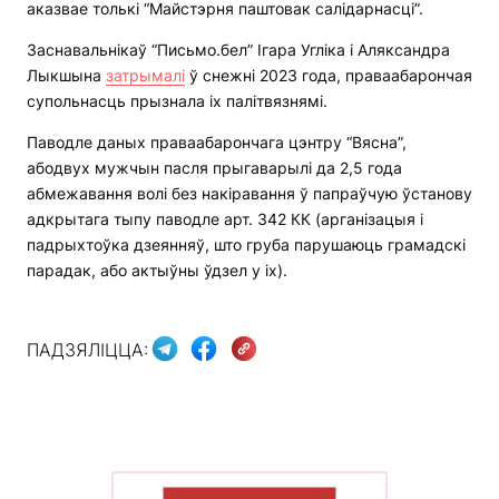
аказвае толькі “Майстэрня паштовак салідарнасці”.
Заснавальнікаў “Письмо.бел” Ігара Угліка і Аляксандра
Лыкшына
затрымалі
ў снежні 2023 года, праваабарончая
супольнасць прызнала іх палітвязнямі.
Паводле даных праваабарончага цэнтру “Вясна”,
абодвух мужчын пасля прыгаварылі да 2,5 года
абмежавання волі без накіравання ў папраўчую ўстанову
адкрытага тыпу паводле арт. 342 КК (арганізацыя і
падрыхтоўка дзеянняў, што груба парушаюць грамадскі
парадак, або актыўны ўдзел у іх).
ПАДЗЯЛІЦЦА:
ПАКАЗАЦЬ БОЛЬШ