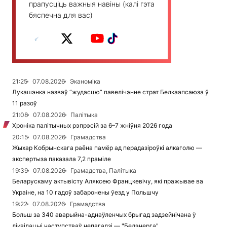
прапусціць важныя навіны (калі гэта
бяспечна для вас)
21:25
07.08.2026
Эканоміка
Лукашэнка назваў “жудасцю” павелічэнне страт Белкаапсаюза ў
11 разоў
21:08
07.08.2026
Палітыка
Хроніка палітычных рэпрэсій за 6–7 жніўня 2026 года
20:15
07.08.2026
Грамадства
Жыхар Кобрынскага раёна памёр ад перадазіроўкі алкаголю —
экспертыза паказала 7,2 праміле
19:39
07.08.2026
Грамадства, Палітыка
Беларускаму актывісту Аляксею Францкевічу, які пражывае ва
Украіне, на 10 гадоў забаронены ўезд у Польшчу
19:22
07.08.2026
Грамадства
Больш за 340 аварыйна-аднаўленчых брыгад задзейнічана ў
ліквідацыі наступстваў непагадзі — "Белэнерга"