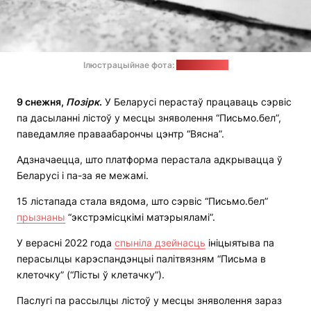
Ілюстрацыйнае фота:
pixabay.com
9 снежня,
Позірк
.
У Беларусі перастаў працаваць сэрвіс
па дасыланні лістоў у месцы зняволення “Письмо.бел”,
паведамляе праваабарончы цэнтр “Вясна”.
Адзначаецца, што платформа перастала адкрывацца ў
Беларусі і па-за яе межамі.
15 лістапада стала вядома, што сэрвіс “Письмо.бел”
прызнаны
“экстрэмісцкімі матэрыяламі”.
У верасні 2022 года
спыніла дзейнасць
ініцыятыва па
перасылцы карэспандэнцыі палітвязням “Письма в
клеточку” (“Лісты ў клетачку”).
Паслугі па рассылцы лістоў у месцы зняволення зараз