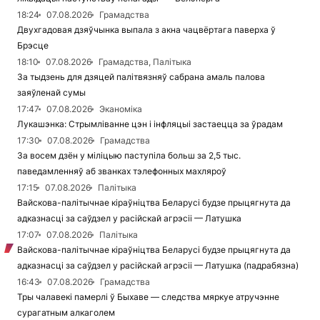
18:24
07.08.2026
Грамадства
Двухгадовая дзяўчынка выпала з акна чацвёртага паверха ў
Брэсце
18:10
07.08.2026
Грамадства, Палітыка
За тыдзень для дзяцей палітвязняў сабрана амаль палова
заяўленай сумы
17:47
07.08.2026
Эканоміка
Лукашэнка: Стрымліванне цэн і інфляцыі застаецца за ўрадам
17:30
07.08.2026
Грамадства
За восем дзён у міліцыю паступіла больш за 2,5 тыс.
паведамленняў аб званках тэлефонных махляроў
17:15
07.08.2026
Палітыка
Вайскова-палітычнае кіраўніцтва Беларусі будзе прыцягнута да
адказнасці за саўдзел у расійскай агрэсіі — Латушка
17:07
07.08.2026
Палітыка
Вайскова-палітычнае кіраўніцтва Беларусі будзе прыцягнута да
адказнасці за саўдзел у расійскай агрэсіі — Латушка (падрабязна)
16:43
07.08.2026
Грамадства
Тры чалавекі памерлі ў Быхаве — следства мяркуе атручэнне
сурагатным алкаголем