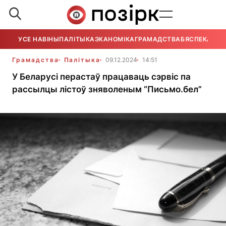
УСЕ НАВІНЫ
ПАЛІТЫКА
ЭКАНОМІКА
ГРАМАДСТВА
БЯСПЕКА
УСЕ
Грамадства
Палітыка
09.12.2024
14:51
У Беларусі перастаў працаваць сэрвіс па
рассылцы лістоў зняволеным “Письмо.бел”