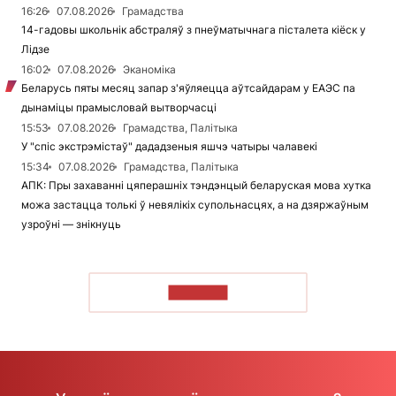
16:26
07.08.2026
Грамадства
14-гадовы школьнік абстраляў з пнеўматычнага пісталета кіёск у
Лідзе
16:02
07.08.2026
Эканоміка
Беларусь пяты месяц запар з'яўляецца аўтсайдарам у ЕАЭС па
дынаміцы прамысловай вытворчасці
15:53
07.08.2026
Грамадства, Палітыка
У "спіс экстрэмістаў" дададзеныя яшчэ чатыры чалавекі
15:34
07.08.2026
Грамадства, Палітыка
АПК: Пры захаванні цяперашніх тэндэнцый беларуская мова хутка
можа застацца толькі ў невялікіх супольнасцях, а на дзяржаўным
узроўні — знікнуць
ЧЫТАЦЬ