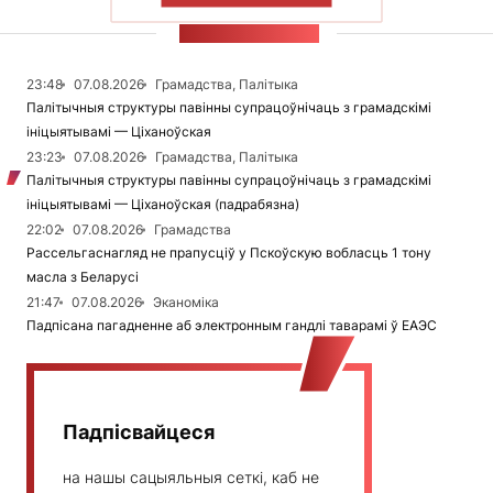
СТУЖКА НАВІН
23:48
07.08.2026
Грамадства, Палітыка
Палітычныя структуры павінны супрацоўнічаць з грамадскімі
ініцыятывамі — Ціханоўская
23:23
07.08.2026
Грамадства, Палітыка
Палітычныя структуры павінны супрацоўнічаць з грамадскімі
ініцыятывамі — Ціханоўская (падрабязна)
22:02
07.08.2026
Грамадства
Рассельгаснагляд не прапусціў у Пскоўскую вобласць 1 тону
масла з Беларусі
21:47
07.08.2026
Эканоміка
Падпісана пагадненне аб электронным гандлі таварамі ў ЕАЭС
Падпісвайцеся
на нашы сацыяльныя сеткі, каб не