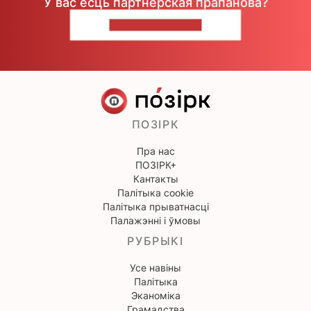
У вас ёсць партнёрская прапанова?
НАПІШЫЦЕ НАМ
ПОЗІРК
Пра нас
ПОЗІРК+
Кантакты
Палітыка cookie
Палітыка прыватнасці
Палажэнні і ўмовы
РУБРЫКІ
Усе навіны
Палітыка
Эканоміка
Грамадства