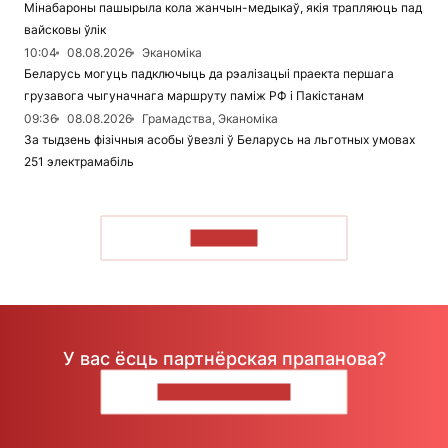
Мінабароны пашырыла кола жанчын-медыкаў, якія трапляюць пад
вайсковы ўлік
10:04
08.08.2026
Эканоміка
Беларусь могуць падключыць да рэалізацыі праекта першага
грузавога чыгуначнага маршруту паміж РФ і Пакістанам
09:36
08.08.2026
Грамадства, Эканоміка
За тыдзень фізічныя асобы ўвезлі ў Беларусь на льготных умовах
251 электрамабіль
ЧЫТАЦЬ
У вас ёсць партнёрская прапанова?
НАПІШЫЦЕ НАМ