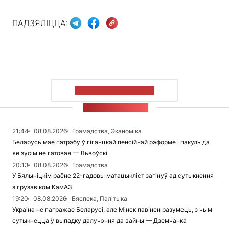
ПАДЗЯЛІЦЦА:
ПАКАЗАЦЬ БОЛЬШ
СТУЖКА НАВІН
21:44
08.08.2026
Грамадства, Эканоміка
Беларусь мае патрэбу ў гіганцкай пенсійнай рэформе і пакуль да
яе зусім не гатовая — Львоўскі
20:13
08.08.2026
Грамадства
У Бялыніцкім раёне 22-гадовы матацыкліст загінуў ад сутыкнення
з грузавіком КамАЗ
19:20
08.08.2026
Бяспека, Палітыка
Украіна не пагражае Беларусі, але Мінск павінен разумець, з чым
сутыкнецца ў выпадку далучэння да вайны — Дземчанка