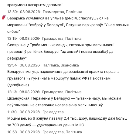
зразумелы алгарытм дапамогі
13:50
08.08.2026
Грамадства, Палітыка
Бабарыка ўсумніўся ва ўплыве дэмсіл, спаслаўшыся на
меркаванні "сяброў у Беларусі", Латушка парыраваў: "У нас розныя
сябры"
13:15
08.08.2026
Грамадства, Палітыка
Севярынец: Трэба мець каманды, гатовыя пры магчымасці
правесці ў рэгіёнах Беларусі "ад акцый і новых вырабаў да
рэформаў"
12:54
08.08.2026
Палітыка, Эканоміка
Беларусь могуць падключыць да рэалізацыі праекта першага
грузавога чыгуначнага маршруту паміж РФ і Пакістанам
(дапоўнена)
12:13
08.08.2026
Грамадства, Палітыка
Ціханоўская: Перамены ў Беларусі — пытанне часу, мы можам
паўплываць на стварэнне новага акна магчымасцяў
11:30
08.08.2026
Грамадства
Моцны вецер 6 жніўня паваліў 2,4 тыс. дрэў, пашкодзіў дахі больш
за 700 дамоў — удакладненыя даныя МНС
10:58
08.08.2026
Грамадства, Палітыка