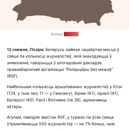
Калаж:
"Позірк"
12 снежня,
П
о
зірк
.
Беларусь займае чацвёртае месца ў
свеце па колькасці журналістаў, якія знаходзяцца ў
зняволенні, гаворыцца ў штогадовым дакладзе
праваабарончай арганізацыі “Рэпарцёры без межаў”
(RSF).
Найбольшая колькасць арыштаваных журналістаў у Кітаі
(124, у тым ліку 11 — у Ганконгу), Бірме (61), Ізраілі (41),
Беларусі (40), Расіі і В’етнаме (па 38), адзначаюць
аўтары.
Агулам, паводле звестак RSF, у турмах па ўсім свеце
ўтрымліваецца 550 журналістаў — на 7% больш, чым