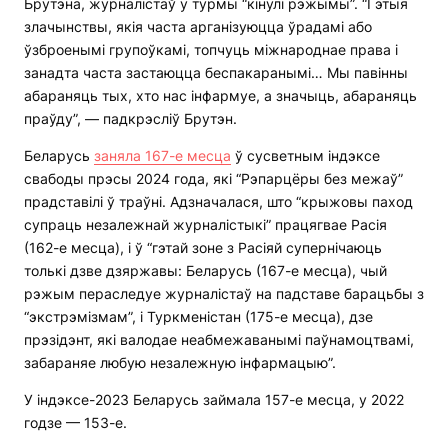
Брутэна, журналістаў у турмы “кінулі рэжымы”. “Гэтыя
злачынствы, якія часта арганізуюцца ўрадамі або
ўзброенымі групоўкамі, топчуць міжнароднае права і
занадта часта застаюцца беспакаранымі… Мы павінны
абараняць тых, хто нас інфармуе, а значыць, абараняць
праўду”, — падкрэсліў Брутэн.
Беларусь
заняла 167-е месца
ў сусветным індэксе
свабоды прэсы 2024 года, які “Рэпарцёры без межаў”
прадставілі ў траўні. Адзначалася, што “крыжовы паход
супраць незалежнай журналістыкі” працягвае Расія
(162-е месца), і ў “гэтай зоне з Расіяй супернічаюць
толькі дзве дзяржавы: Беларусь (167-е месца), чый
рэжым пераследуе журналістаў на падставе барацьбы з
“экстрэмізмам”, і Туркменістан (175-е месца), дзе
прэзідэнт, які валодае неабмежаванымі паўнамоцтвамі,
забараняе любую незалежную інфармацыю”.
У індэксе-2023 Беларусь займала 157-е месца, у 2022
годзе — 153-е.