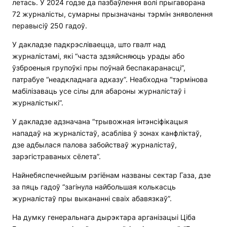
летась. У 2024 годзе да пазбаўлення волі прыгаворана
72 журналісты, сумарны прызначаны тэрмін зняволення
перавысіў 250 гадоў.
У дакладзе падкрэсліваецца, што гвалт над
журналістамі, які “часта здзяйсняюць урады або
ўзброеныя групоўкі пры поўнай беспакаранасці”,
патрабуе “неадкладнага адказу”. Неабходна “тэрмінова
мабілізаваць усе сілы для абароны журналістаў і
журналістыкі”.
У дакладзе адзначана “трывожная інтэнсіфікацыя
нападаў на журналістаў, асабліва ў зонах канфліктаў,
дзе адбылася палова забойстваў журналістаў,
зарэгістраваных сёлета”.
Найнебяспечнейшым рэгіёнам названы сектар Газа, дзе
за пяць гадоў “загінула найбольшая колькасць
журналістаў пры выкананні сваіх абавязкаў”.
На думку генеральнага дырэктара арганізацыі Ціба