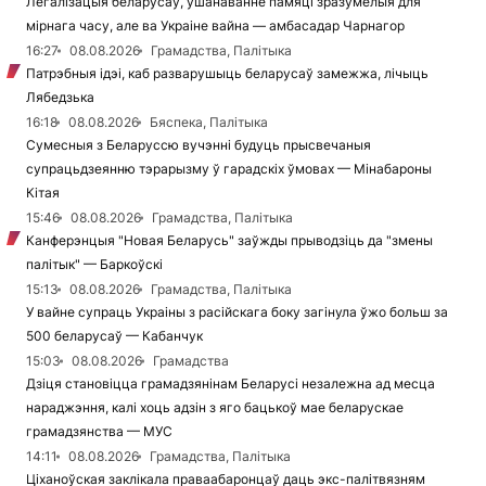
Легалізацыя беларусаў, ушанаванне памяці зразумелыя для
мірнага часу, але ва Украіне вайна — амбасадар Чарнагор
16:27
08.08.2026
Грамадства, Палітыка
Патрэбныя ідэі, каб разварушыць беларусаў замежжа, лічыць
Лябедзька
16:18
08.08.2026
Бяспека, Палітыка
Сумесныя з Беларуссю вучэнні будуць прысвечаныя
супрацьдзеянню тэрарызму ў гарадскіх ўмовах — Мінабароны
Кітая
15:46
08.08.2026
Грамадства, Палітыка
Канферэнцыя "Новая Беларусь" заўжды прыводзіць да "змены
палітык" — Баркоўскі
15:13
08.08.2026
Грамадства, Палітыка
У вайне супраць Украіны з расійскага боку загінула ўжо больш за
500 беларусаў — Кабанчук
15:03
08.08.2026
Грамадства
Дзіця становіцца грамадзянінам Беларусі незалежна ад месца
нараджэння, калі хоць адзін з яго бацькоў мае беларускае
грамадзянства — МУС
14:11
08.08.2026
Грамадства, Палітыка
Ціханоўская заклікала праваабаронцаў даць экс-палітвязням