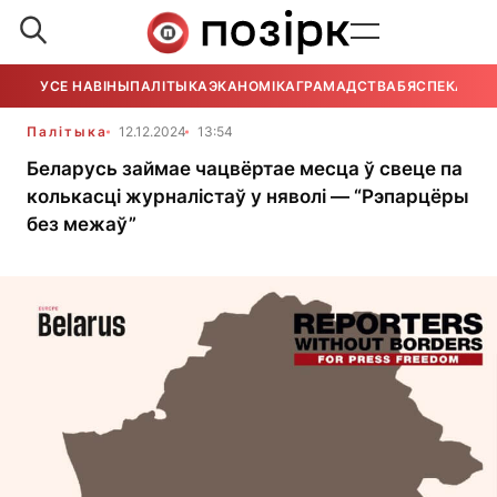
УСЕ НАВІНЫ
ПАЛІТЫКА
ЭКАНОМІКА
ГРАМАДСТВА
БЯСПЕКА
УСЕ
Палітыка
12.12.2024
13:54
Беларусь займае чацвёртае месца ў свеце па
колькасці журналістаў у няволі — “Рэпарцёры
без межаў”