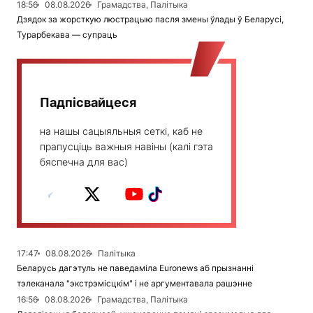
18:56
08.08.2026
Грамадства, Палітыка
Дзядок за жорсткую люстрацыю пасля змены ўлады ў Беларусі,
Турарбекава — супраць
Падпісвайцеся
на нашы сацыяльныя сеткі, каб не
прапусціць важныя навіны (калі гэта
бяспечна для вас)
17:47
08.08.2026
Палітыка
Беларусь дагэтуль не паведаміла Euronews аб прызнанні
тэлеканала "экстрэмісцкім" і не аргументавала рашэнне
16:56
08.08.2026
Грамадства, Палітыка