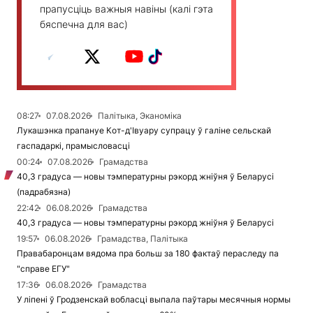
прапусціць важныя навіны (калі гэта
бяспечна для вас)
08:27
07.08.2026
Палітыка, Эканоміка
Лукашэнка прапануе Кот-д'Івуару супрацу ў галіне сельскай
гаспадаркі, прамысловасці
00:24
07.08.2026
Грамадства
40,3 градуса — новы тэмпературны рэкорд жніўня ў Беларусі
(падрабязна)
22:42
06.08.2026
Грамадства
40,3 градуса — новы тэмпературны рэкорд жніўня ў Беларусі
19:57
06.08.2026
Грамадства, Палітыка
Правабаронцам вядома пра больш за 180 фактаў пераследу па
"справе ЕГУ"
17:36
06.08.2026
Грамадства
У ліпені ў Гродзенскай вобласці выпала паўтары месячныя нормы