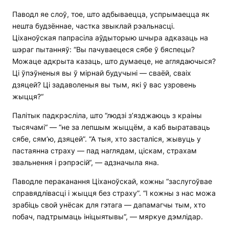
Паводл яе слоў, тое, што адбываецца, успрымаецца як
нешта будзённае, частка звыклай рэальнасці.
Ціханоўская папрасіла аўдыторыю шчыра адказаць на
шэраг пытанняў: “Вы пачуваецеся сябе ў бяспецы?
Можаце адкрыта казаць, што думаеце, не аглядаючыся?
Ці ўпэўненыя вы ў мірнай будучыні — сваёй, сваіх
дзяцей? Ці задаволеныя вы тым, які ў вас узровень
жыцця?“
Палітык падкрэсліла, што “людзі з’язджаюць з краіны
тысячамі“ — “не за лепшым жыццём, а каб выратаваць
сябе, сям’ю, дзяцей”. “А тыя, хто засталіся, жывуць у
пастаянна страху — пад наглядам, ціскам, страхам
звальнення і рэпрэсій“, — адзначыла яна.
Паводле пераканання Ціханоўскай, кожны “заслугоўвае
справядлівасці і жыцця без страху”. “І кожны з нас можа
зрабіць свой унёсак для гэтага — дапамагчы тым, хто
побач, падтрымаць ініцыятывы“, — мяркуе дэмлідар.