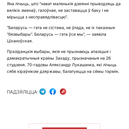
Яна лічыць, што “нават маленькія дзеянні прыводзяць да
вялікіх зменаў, галоўнае, не заставацца ў баку і не
мірыцца з несправядлівасцю”.
“Беларусь — гэта не сістэма, не ўлада, не іх паказныя
“бязвыбары“. Беларусь — гэта ўсе мы”, — заявіла
Ціханоўская.
Прэзідэнцкія выбары, якія не прызнаюць апазіцыя і
дэмакратычныя краіны Захаду, прызначаныя на 26
студзеня. 70-гадовы Аляксандр Лукашэнка, які лічыць
сябе кіраўніком дзяржавы, балатуецца на сёмы тэрмін.
ПАДЗЯЛІЦЦА: