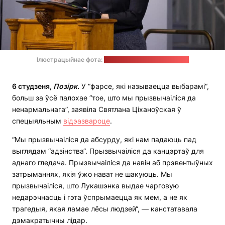
Ілюстрацыйнае фота:
Офіс Святланы Ціханоўскай
6 студзеня,
Позірк
.
У “фарсе, які называецца выбарамі“,
больш за ўсё палохае “тое, што мы прызвычаіліся да
ненармальнага”, заявіла Святлана Ціханоўская ў
спецыяльным
відэазвароце
.
“Мы прызвычаіліся да абсурду, які нам падаюць пад
выглядам “адзінства“. Прызвычаіліся да канцэртаў для
аднаго гледача. Прызвычаіліся да навін аб прэвентыўных
затрыманнях, якія ўжо нават не шакуюць. Мы
прызвычаіліся, што Лукашэнка выдае чарговую
недарэчнасць і гэта ўспрымаецца як мем, а не як
трагедыя, якая ламае лёсы людзей“, — канстатавала
дэмакратычны лідар.