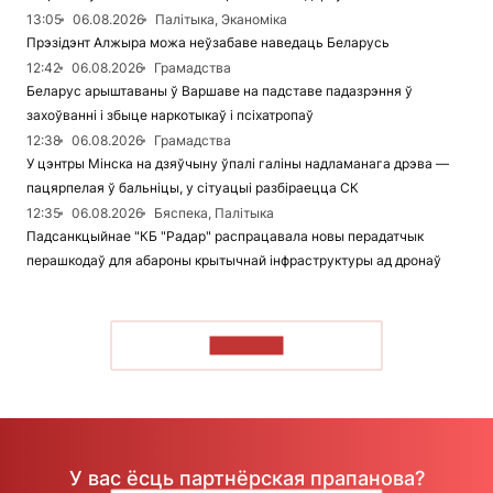
13:05
06.08.2026
Палітыка, Эканоміка
Прэзідэнт Алжыра можа неўзабаве наведаць Беларусь
12:42
06.08.2026
Грамадства
Беларус арыштаваны ў Варшаве на падставе падазрэння ў
захоўванні і збыце наркотыкаў і псіхатропаў
12:38
06.08.2026
Грамадства
У цэнтры Мінска на дзяўчыну ўпалі галіны надламанага дрэва —
пацярпелая ў бальніцы, у сітуацыі разбіраецца СК
12:35
06.08.2026
Бяспека, Палітыка
Падсанкцыйнае "КБ "Радар" распрацавала новы перадатчык
перашкодаў для абароны крытычнай інфраструктуры ад дронаў
ЧЫТАЦЬ
У вас ёсць партнёрская прапанова?