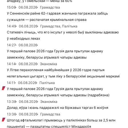
ападкаў, у Гомельскай — менш за 60%
15:08
06.08.2026
Грамадства
У Сенненскім раёне 62-гадовая жанчына пагражала забіць
сужыцеля — распачатая крымінальная справа
14:49
06.08.2026
Грамадства, Палітыка
Статкевіч лічыць, что яго інсульт у няволі быў выкліканы адмоваю
ў неабходных леках
14:27
06.08.2026
У першай палове 2026 года Грузія дала прытулак аднаму
замежніку, беларусы атрымалі чатыры адмовы
14:14
06.08.2026
Эканоміка
У Літве перахопленая найбуйнейшая ў 2026 годзе партыя
нелегальных цыгарэт, у тым ліку з беларускімі акцызнымі маркамі
14:11
06.08.2026
Палітыка
У першай палове 2026 года Грузія дала прытулак аднаму
замежніку, беларусы атрымалі чатыры адмовы (падрабязна)
13:38
06.08.2026
Эканоміка
Долар, еўра і юань падаражэлі на біржавых таргах 6 жніўня
13:36
06.08.2026
Грамадства
Штогод афтальмолагі прымаюць у паліклініках больш за 2,5 млн
пацыентаў — пазаштатны спецыяліст Мінздароўя