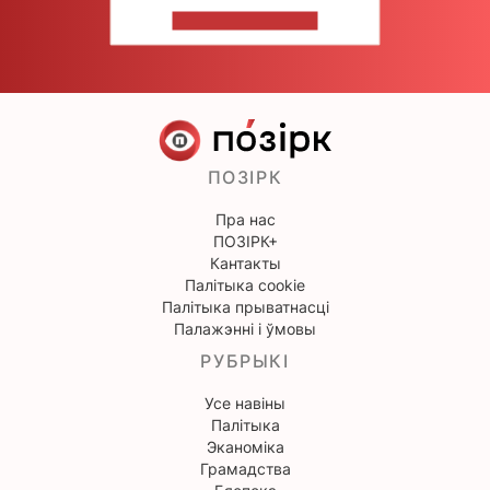
НАПІШЫЦЕ НАМ
ПОЗІРК
Пра нас
ПОЗІРК+
Кантакты
Палітыка cookie
Палітыка прыватнасці
Палажэнні і ўмовы
РУБРЫКІ
Усе навіны
Палітыка
Эканоміка
Грамадства