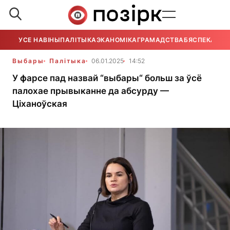
УСЕ НАВІНЫ
ПАЛІТЫКА
ЭКАНОМІКА
ГРАМАДСТВА
БЯСПЕКА
УСЕ
Выбары
Палітыка
06.01.2025
14:52
У фарсе пад назвай “выбары“ больш за ўсё
палохае прывыканне да абсурду —
Ціханоўская