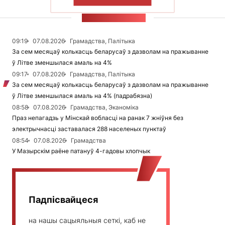
ПАКАЗАЦЬ БОЛЬШ
СТУЖКА НАВІН
09:19
07.08.2026
Грамадства, Палітыка
За сем месяцаў колькасць беларусаў з дазволам на пражыванне
ў Літве зменшылася амаль на 4%
09:17
07.08.2026
Грамадства, Палітыка
За сем месяцаў колькасць беларусаў з дазволам на пражыванне
ў Літве зменшылася амаль на 4% (падрабязна)
08:58
07.08.2026
Грамадства, Эканоміка
Праз непагадзь у Мінскай вобласці на ранак 7 жніўня без
электрычнасці заставалася 288 населеных пунктаў
08:54
07.08.2026
Грамадства
У Мазырскім раёне патануў 4-гадовы хлопчык
Падпісвайцеся
на нашы сацыяльныя сеткі, каб не