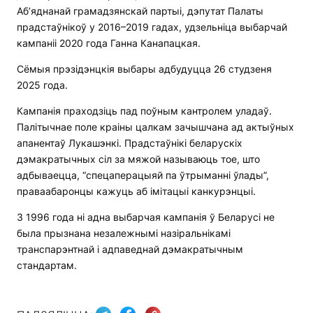
Аб’яднанай грамадзянскай партыі, дэпутат Палаты
прадстаўнікоў у 2016–2019 гадах, удзельніца выбарчай
кампаніі 2020 года Ганна Канапацкая.
Сёмыя прэзідэнцкія выбары адбудуцца 26 студзеня
2025 года.
Кампанія праходзіць пад поўным кантролем уладаў.
Палітычнае поле краіны цалкам зачышчана ад актыўных
апанентаў Лукашэнкі. Прадстаўнікі беларускіх
дэмакратычных сіл за мяжой называюць тое, што
адбываецца, “спецаперацыяй па ўтрыманні ўлады”,
праваабаронцы кажуць аб імітацыі канкурэнцыі.
З 1996 года ні адна выбарчая кампанія ў Беларусі не
была прызнана незалежнымі назіральнікамі
транспарэнтнай і адпаведнай дэмакратычным
стандартам.