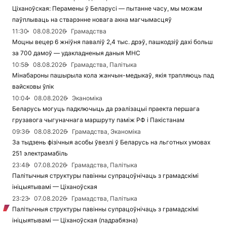
Ціханоўская: Перамены ў Беларусі — пытанне часу, мы можам
паўплываць на стварэнне новага акна магчымасцяў
11:30
08.08.2026
Грамадства
Моцны вецер 6 жніўня паваліў 2,4 тыс. дрэў, пашкодзіў дахі больш
за 700 дамоў — удакладненыя даныя МНС
10:58
08.08.2026
Грамадства, Палітыка
Мінабароны пашырыла кола жанчын-медыкаў, якія трапляюць пад
вайсковы ўлік
10:04
08.08.2026
Эканоміка
Беларусь могуць падключыць да рэалізацыі праекта першага
грузавога чыгуначнага маршруту паміж РФ і Пакістанам
09:36
08.08.2026
Грамадства, Эканоміка
За тыдзень фізічныя асобы ўвезлі ў Беларусь на льготных умовах
251 электрамабіль
23:48
07.08.2026
Грамадства, Палітыка
Палітычныя структуры павінны супрацоўнічаць з грамадскімі
ініцыятывамі — Ціханоўская
23:23
07.08.2026
Грамадства, Палітыка
Палітычныя структуры павінны супрацоўнічаць з грамадскімі
ініцыятывамі — Ціханоўская (падрабязна)