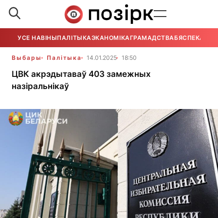
УСЕ НАВІНЫ
ПАЛІТЫКА
ЭКАНОМІКА
ГРАМАДСТВА
БЯСПЕКА
УСЕ
Выбары
Палітыка
14.01.2025
18:50
ЦВК акрэдытаваў 403 замежных
назіральнікаў