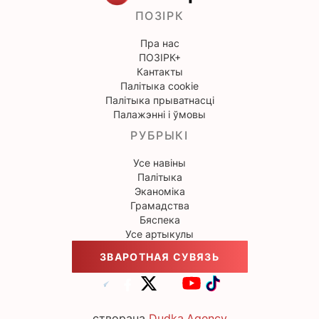
ПОЗІРК
Пра нас
ПОЗІРК+
Кантакты
Палітыка cookie
Палітыка прыватнасці
Палажэнні і ўмовы
РУБРЫКІ
Усе навіны
Палітыка
Эканоміка
Грамадства
Бяспека
Усе артыкулы
ЗВАРОТНАЯ СУВЯЗЬ
створана
Dudka.Agency