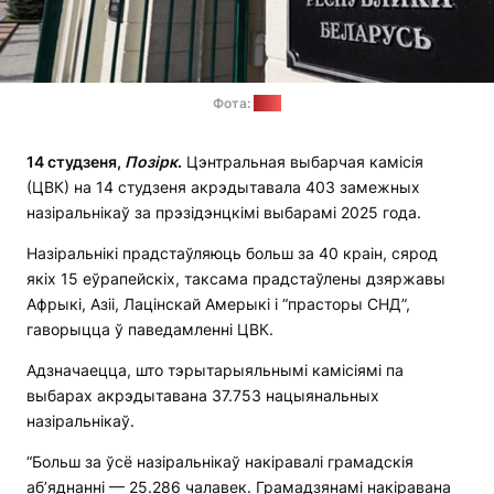
Фота:
ЦВК
14 студзеня,
Позірк
.
Цэнтральная выбарчая камісія
(ЦВК) на 14 студзеня акрэдытавала 403 замежных
назіральнікаў за прэзідэнцкімі выбарамі 2025 года.
Назіральнікі прадстаўляюць больш за 40 краін, сярод
якіх 15 еўрапейскіх, таксама прадстаўлены дзяржавы
Афрыкі, Азіі, Лацінскай Амерыкі і “прасторы СНД”,
гаворыцца ў паведамленні ЦВК.
Адзначаецца, што тэрытарыяльнымі камісіямі па
выбарах акрэдытавана 37.753 нацыянальных
назіральнікаў.
“Больш за ўсё назіральнікаў накіравалі грамадскія
аб’яднанні — 25.286 чалавек. Грамадзянамі накіравана