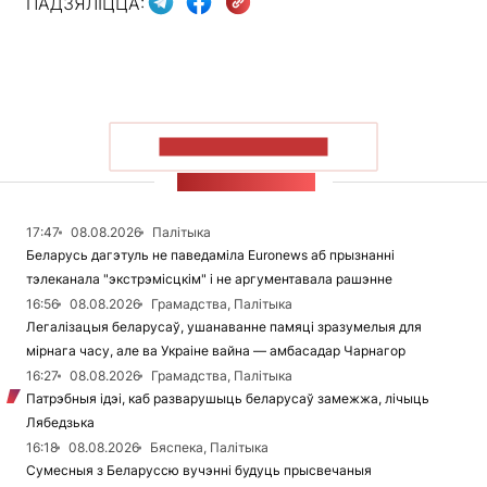
ПАДЗЯЛІЦЦА:
ПАКАЗАЦЬ БОЛЬШ
СТУЖКА НАВІН
17:47
08.08.2026
Палітыка
Беларусь дагэтуль не паведаміла Euronews аб прызнанні
тэлеканала "экстрэмісцкім" і не аргументавала рашэнне
16:56
08.08.2026
Грамадства, Палітыка
Легалізацыя беларусаў, ушанаванне памяці зразумелыя для
мірнага часу, але ва Украіне вайна — амбасадар Чарнагор
16:27
08.08.2026
Грамадства, Палітыка
Патрэбныя ідэі, каб разварушыць беларусаў замежжа, лічыць
Лябедзька
16:18
08.08.2026
Бяспека, Палітыка
Сумесныя з Беларуссю вучэнні будуць прысвечаныя