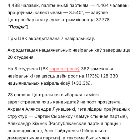
4.488 чалавек, палітычнымі партыямі — 4.464 чалавекі,
працоўнымі калектывамі — 3.540”, — заяўляе
Цэнтрвыбаркам (у суме атрымліваецца 37.778. —
“Позірк”.
).
Пры ЦВК акрэдытавана 7 назіральнікаў.
Акрэдытацыя нацыянальных назіральнікаў завершыцца
20 студзеня.
На 8 студзеня ЦВК
зарэгістраваў
362 замежныя
назіральнікі (за шэсць дзён рост на 11?3%) і 28.330
нацыянальных назіральнікаў (+33,3%).
23 снежня Цэнтральная выбарчая камісія
зарэгістравала пяць кандыдатаў на пост прэзідэнта.
Акрамя Аляксандра Лукашэнкі, гэта лідары праўладных
структур — Сяргей Сыранкоў (Камуністычная партыя),
Аляксандр Хіжняк (Рэспубліканская партыя працы і
справядлівасці), Алег Гайдукевіч (Ліберальна-
дэмакратычная партыя), а таксама былы член