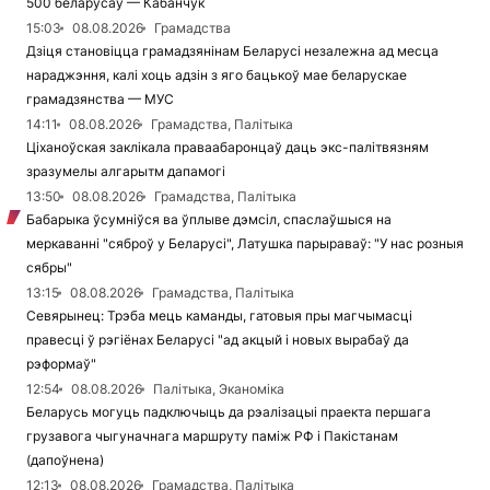
500 беларусаў — Кабанчук
15:03
08.08.2026
Грамадства
Дзіця становіцца грамадзянінам Беларусі незалежна ад месца
нараджэння, калі хоць адзін з яго бацькоў мае беларускае
грамадзянства — МУС
14:11
08.08.2026
Грамадства, Палітыка
Ціханоўская заклікала праваабаронцаў даць экс-палітвязням
зразумелы алгарытм дапамогі
13:50
08.08.2026
Грамадства, Палітыка
Бабарыка ўсумніўся ва ўплыве дэмсіл, спаслаўшыся на
меркаванні "сяброў у Беларусі", Латушка парыраваў: "У нас розныя
сябры"
13:15
08.08.2026
Грамадства, Палітыка
Севярынец: Трэба мець каманды, гатовыя пры магчымасці
правесці ў рэгіёнах Беларусі "ад акцый і новых вырабаў да
рэформаў"
12:54
08.08.2026
Палітыка, Эканоміка
Беларусь могуць падключыць да рэалізацыі праекта першага
грузавога чыгуначнага маршруту паміж РФ і Пакістанам
(дапоўнена)
12:13
08.08.2026
Грамадства, Палітыка