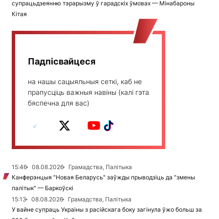
супрацьдзеянню тэрарызму ў гарадскіх ўмовах — Мінабароны
Кітая
Падпісвайцеся
на нашы сацыяльныя сеткі, каб не
прапусціць важныя навіны (калі гэта
бяспечна для вас)
15:46
08.08.2026
Грамадства, Палітыка
Канферэнцыя "Новая Беларусь" заўжды прыводзіць да "змены
палітык" — Баркоўскі
15:13
08.08.2026
Грамадства, Палітыка
У вайне супраць Украіны з расійскага боку загінула ўжо больш за