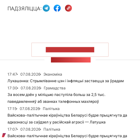
ПАДЗЯЛІЦЦА:
ПАКАЗАЦЬ БОЛЬШ
СТУЖКА НАВІН
17:47
07.08.2026
Эканоміка
Лукашэнка: Стрымліванне цэн і інфляцыі застаецца за ўрадам
17:30
07.08.2026
Грамадства
За восем дзён у міліцыю паступіла больш за 2,5 тыс.
паведамленняў аб званках тэлефонных махляроў
17:15
07.08.2026
Палітыка
Вайскова-палітычнае кіраўніцтва Беларусі будзе прыцягнута да
адказнасці за саўдзел у расійскай агрэсіі — Латушка
17:07
07.08.2026
Палітыка
Вайскова-палітычнае кіраўніцтва Беларусі будзе прыцягнута да