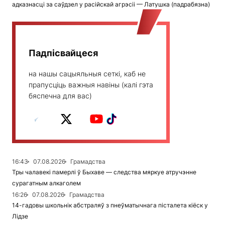
адказнасці за саўдзел у расійскай агрэсіі — Латушка (падрабязна)
Падпісвайцеся
на нашы сацыяльныя сеткі, каб не
прапусціць важныя навіны (калі гэта
бяспечна для вас)
16:43
07.08.2026
Грамадства
Тры чалавекі памерлі ў Быхаве — следства мяркуе атручэнне
сурагатным алкаголем
16:26
07.08.2026
Грамадства
14-гадовы школьнік абстраляў з пнеўматычнага пісталета кіёск у
Лідзе