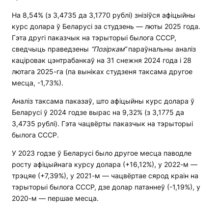
На 8,54% (з 3,4735 да 3,1770 рублі) знізіўся афіцыйны
курс долара ў Беларусі за студзень — люты 2025 года.
Гэта другі паказчык на тэрыторыі былога СССР,
сведчыць праведзены
“
Позіркам
“
параўнальны аналіз
каціровак цэнтрабанкаў на 31 снежня 2024 года і 28
лютага 2025-га (па выніках студзеня таксама другое
месца, -1,73%).
Аналіз таксама паказаў, што афіцыйны курс долара ў
Беларусі ў 2024 годзе вырас на 9,32% (з 3,1775 да
3,4735 рублі). Гэта чацвёрты паказчык на тэрыторыі
былога СССР.
У 2023 годзе ў Беларусі было другое месца паводле
росту афіцыйнага курсу долара (+16,12%), у 2022-м —
трэцяе (+7,39%), у 2021-м — чацвёртае сярод краін на
тэрыторыі былога СССР, дзе долар патаннеў (-1,19%), у
2020-м — першае месца.