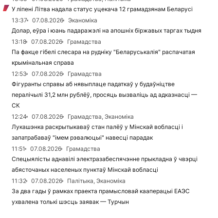
У ліпені Літва надала статус уцекача 12 грамадзянам Беларусі
13:37
07.08.2026
Эканоміка
Долар, еўра і юань падаражэлі на апошніх біржавых таргах тыдня
13:18
07.08.2026
Грамадства
Па факце гібелі слесара на рудніку "Беларуськалія" распачатая
крымінальная справа
12:53
07.08.2026
Грамадства
Фігуранты справы аб нявыплаце падаткаў у будаўніцтве
пералічылі 31,2 млн рублёў, просяць вызваліць ад адказнасці —
СК
12:24
07.08.2026
Грамадства, Эканоміка
Лукашэнка раскрытыкаваў стан палёў у Мінскай вобласці і
запатрабаваў "імем рэвалюцыі" навесці парадак
11:51
07.08.2026
Грамадства
Спецыялісты аднавілі электразабеспячэнне прыкладна ў чвэрці
абясточаных населеных пунктаў Мінскай вобласці
11:32
07.08.2026
Палітыка, Эканоміка
За два гады ў рамках праекта прамысловай кааперацыі ЕАЭС
ухвалена толькі шэсць заявак — Турчын