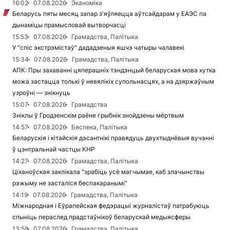
16:02
07.08.2026
Эканоміка
Беларусь пяты месяц запар з'яўляецца аўтсайдарам у ЕАЭС па
дынаміцы прамысловай вытворчасці
15:53
07.08.2026
Грамадства, Палітыка
У "спіс экстрэмістаў" дададзеныя яшчэ чатыры чалавекі
15:34
07.08.2026
Грамадства, Палітыка
АПК: Пры захаванні цяперашніх тэндэнцый беларуская мова хутка
можа застацца толькі ў невялікіх супольнасцях, а на дзяржаўным
узроўні — знікнуць
15:07
07.08.2026
Грамадства
Зніклы ў Гродзенскім раёне грыбнік знойдзены мёртвым
14:57
07.08.2026
Бяспека, Палітыка
Беларускія і кітайскія дэсантнікі правядуць двухтыднёвыя вучэнні
ў цэнтральнай частцы КНР
14:27
07.08.2026
Грамадства, Палітыка
Ціханоўская заклікала "зрабіць усё магчымае, каб злачынствы
рэжыму не засталіся беспакаранымі"
14:19
07.08.2026
Грамадства, Палітыка
Міжнародная і Еўрапейская федэрацыі журналістаў патрабуюць
спыніць пераслед прадстаўнікоў беларускай медыясферы
13:58
07.08.2026
Грамадства, Палітыка