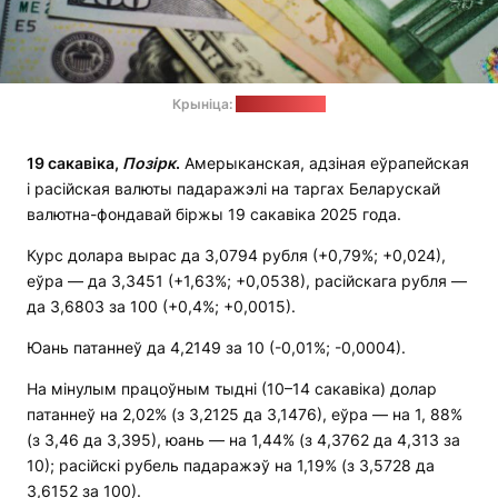
Крыніца:
unsplash.com
19 сакавіка,
Позірк
.
Амерыканская, адзіная еўрапейская
і расійская валюты падаражэлі на таргах Беларускай
валютна-фондавай біржы 19 сакавіка 2025 года.
Курс долара вырас да 3,0794 рубля (+0,79%; +0,024),
еўра — да 3,3451 (+1,63%; +0,0538), расійскага рубля —
да 3,6803 за 100 (+0,4%; +0,0015).
Юань патаннеў да 4,2149 за 10 (-0,01%; -0,0004).
На мінулым працоўным тыдні (10–14 сакавіка) долар
патаннеў на 2,02% (з 3,2125 да 3,1476), еўра — на 1, 88%
(з 3,46 да 3,395), юань — на 1,44% (з 4,3762 да 4,313 за
10); расійскі рубель падаражэў на 1,19% (з 3,5728 да
3,6152 за 100).