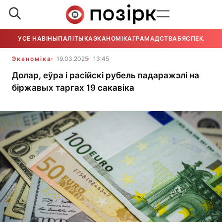
УСЕ НАВІНЫ
ПАЛІТЫКА
ЭКАНОМІКА
ГРАМАДСТВА
БЯСПЕКА
УСЕ
Эканоміка
19.03.2025
13:45
Долар, еўра і расійскі рубель падаражэлі на
біржавых таргах 19 сакавіка