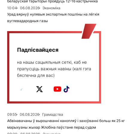
беларускай тэрыторыі пройдуць 12–16 кастрычніка
10:04
06.08.2026
Эканоміка
Урад вярнуў нулявыя экспартныя пошліны на лёгкія
вуглевадародныя газы
Падпісвайцеся
на нашы сацыяльныя сеткі, каб не
прапусціць важныя навіны (калі гэта
бяспечна для вас)
09:55
06.08.2026
Грамадства
Абвінавачаны ў вырошчванні канопляў і захоўванні больш як 25 кг
марыхуаны жыхар Жлобіна паўстане перад судом