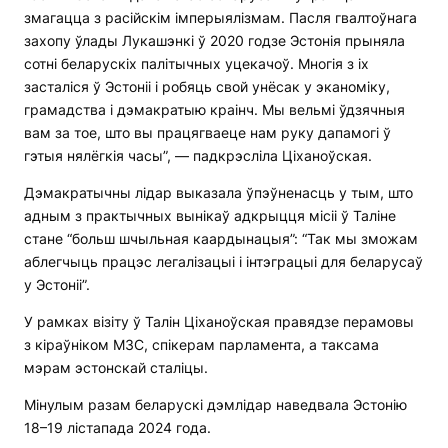
змагацца з расійскім імперыялізмам. Пасля гвалтоўнага
захопу ўлады Лукашэнкі ў 2020 годзе Эстонія прыняла
сотні беларускіх палітычных уцекачоў. Многія з іх
засталіся ў Эстоніі і робяць свой унёсак у эканоміку,
грамадства і дэмакратыю краінч. Мы вельмі ўдзячныя
вам за тое, што вы працягваеце нам руку дапамогі ў
гэтыя нялёгкія часы”, — падкрэсліла Ціханоўская.
Дэмакратычны лідар выказала ўпэўненасць у тым, што
адным з практычных вынікаў адкрыцця місіі ў Таліне
стане “больш шчыльная каардынацыя”: “Так мы зможам
аблегчыць працэс легалізацыі і інтэграцыі для беларусаў
у Эстоніі”.
У рамках візіту ў Талін Ціханоўская правядзе перамовы
з кіраўніком МЗС, спікерам парламента, а таксама
мэрам эстонскай сталіцы.
Мінулым разам беларускі дэмлідар наведвала Эстонію
18–19 лістапада 2024 года.