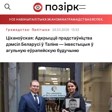
УСЕ НАВІНЫ
ПАЛІТЫКА
ЭКАНОМІКА
ГРАМАДСТВА
БЯСПЕКА
УСЕ
Грамадства
Палітыка
24.03.2025
15:32
Ціханоўская: Адкрыццё прадстаўніцтва
дэмсіл Беларусі ў Таліне — інвестыцыя ў
агульную еўрапейскую будучыню