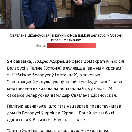
Святлана Ціханоўская і кіраўнік офіса дэмсіл Беларусі ў Эстоніі
Віталь Малчанаў
Фота:
офіс Святланы Ціханоўскай
24 сакавіка,
Позірк
.
Адкрыццё офіса дэмакратычных сіл
Беларусі ў Таліне (Эстонія) з’яўляецца “важным крокам”,
які “збліжае беларусаў і эстонцаў”, а таксама
“інвестыцыяй у агульную еўрапейскую будучыню”, такое
меркаванне выказала на адпаведнай цырымоніі 24
сакавіка беларуская дэмлідар Святлана Ціханоўская.
Палітык адзначыла, што гэта чацвёртае прадстаўніцтва
дэмсіл Беларусі ў краінах Еўропы. Раней офісы былі
адкрытыя ў Вільнюсе, Брусэлі і Празе.
“Сёння Эстонія дапамагае беларусам і ўкраінцам