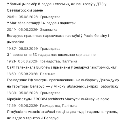
У бальніцы памёр 8-гадовы хлопчык, які пацярпеў у ДТЗ у
Светлагорскім раёне
20:51
05.08.2026
Грамадства
У Магілёве патануў 14-гадовы падлетак
20:11
05.08.2026
Эканоміка
Беларусь працягвае нарошчваць пастаўкі ў Расію бензіну і
дызпаліва
19:37
05.08.2026
Грамадства
З 1 верасня на 5% падаражэе школьнае харчаванне
19:21
05.08.2026
Грамадства, Палітыка
Сайт тэлеканала Euronews прызнаны ў Беларусі "экстрэмісцкім"
18:59
05.08.2026
Палітыка
Грамадзяне РФ змогуць прагаласаваць на выбарах у Дзярждуму
на тэрыторыі Беларусі — у Мінску, абласных цэнтрах і Бабруйску
18:39
05.08.2026
Грамадства
Кіраўнік студыі ZROBIM architects Макоўскі выйшаў на волю
17:56
05.08.2026
Грамадства, Палітыка
Літоўскія памежнікі знайшлі трэці за два тыдні падземны тунэль,
які вядзе з тэрыторыі Беларусі