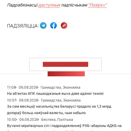
Падрабязнасці
даступныя
падпісчыкам
“Позірк+”
ПАДЗЯЛІЦЦА:
ПАКАЗАЦЬ БОЛЬШ
СТУЖКА НАВІН
11:08
06.08.2026
Грамадства, Эканоміка
На аб'ектах АПК пашкоджаныя яшчэ дзве адзінкі тэхнікі
10:57
06.08.2026
Грамадства, Эканоміка
За сем месяцаў насельніцтва Беларусі прадало на 1,3 млрд
долараў больш наяўнай валюты, чым набыло
10:50
06.08.2026
Бяспека, Палітыка
Вучэнні міратворчых сіл і падраздзяленняў РХБ-абароны АДКБ на