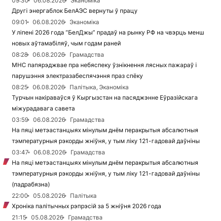
09:30
06.08.2026
Эканоміка
Другі энергаблок БелАЭС вернуты ў працу
09:01
06.08.2026
Эканоміка
У ліпені 2026 года “БелДжы” прадаў на рынку РФ на чвэрць менш
новых аўтамабіляў, чым годам раней
08:28
06.08.2026
Грамадства
МНС папярэджвае пра небяспеку ўзнікнення лясных пажараў і
парушэння электразабеспячэння праз спёку
08:25
06.08.2026
Палітыка, Эканоміка
Турчын накіраваўся ў Кыргызстан на пасяджэнне Еўразійскага
міжурадавага савета
03:59
06.08.2026
Грамадства
На пяці метэастанцыях мінулым днём перакрытыя абсалютныя
тэмпературныя рэкорды жніўня, у тым ліку 121-гадовай даўніны
03:47
06.08.2026
Грамадства
На пяці метэастанцыях мінулым днём перакрытыя абсалютныя
тэмпературныя рэкорды жніўня, у тым ліку 121-гадовай даўніны
(падрабязна)
22:00
05.08.2026
Палітыка
Хроніка палітычных рэпрэсій за 5 жніўня 2026 года
21:15
05.08.2026
Грамадства