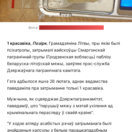
Фота:
прэс-служба Дзяржпагранкамітэта
1 красавіка,
Позірк
.
Грамадзяніна Літвы, пры якім былі
псіхатропы, затрымалі вайскоўцы Смаргонскай
пагранічнай групы (Гродзенская вобласць) паблізу
беларуска-літоўскай мяжы, заяўляе прэс-служба
Дзяржаўнага пагранічнага камітэта.
Гэта адбылося яшчэ 26 лютага, аднак ведамства
паведаміла пра затрыманне толькі 1 красавіка.
Мужчына, як сцвярджае Дзяржпагранкамітэт,
паведаміў, што “парушыў мяжу з мэтай ухілення ад
крымінальнага пераследу ў сваёй краіне”.
“У ходзе агляду асабістых рэчаў затрыманага былі
знойдзеныя капсулы з белым парашкападобным