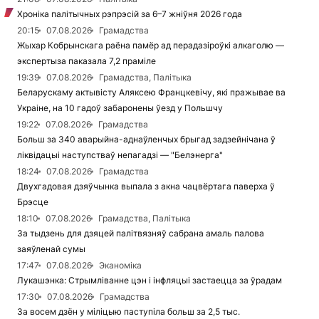
Хроніка палітычных рэпрэсій за 6–7 жніўня 2026 года
20:15
07.08.2026
Грамадства
Жыхар Кобрынскага раёна памёр ад перадазіроўкі алкаголю —
экспертыза паказала 7,2 праміле
19:39
07.08.2026
Грамадства, Палітыка
Беларускаму актывісту Аляксею Францкевічу, які пражывае ва
Украіне, на 10 гадоў забаронены ўезд у Польшчу
19:22
07.08.2026
Грамадства
Больш за 340 аварыйна-аднаўленчых брыгад задзейнічана ў
ліквідацыі наступстваў непагадзі — "Белэнерга"
18:24
07.08.2026
Грамадства
Двухгадовая дзяўчынка выпала з акна чацвёртага паверха ў
Брэсце
18:10
07.08.2026
Грамадства, Палітыка
За тыдзень для дзяцей палітвязняў сабрана амаль палова
заяўленай сумы
17:47
07.08.2026
Эканоміка
Лукашэнка: Стрымліванне цэн і інфляцыі застаецца за ўрадам
17:30
07.08.2026
Грамадства
За восем дзён у міліцыю паступіла больш за 2,5 тыс.