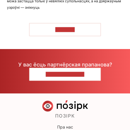
можа застацца толькі ў невялікіх супольнасцях, а на дзяржаўным
узроўні — знікнуць
ЧЫТАЦЬ
У вас ёсць партнёрская прапанова?
НАПІШЫЦЕ НАМ
ПОЗІРК
Пра нас