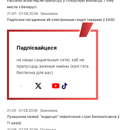
Рассельгаснагляд не прапусціў у Пскоўскую вобласць 1 тону
масла з Беларусі
21:47
07.08.2026
Эканоміка
Падпісана пагадненне аб электронным гандлі таварамі ў ЕАЭС
Падпісвайцеся
на нашы сацыяльныя сеткі, каб не
прапусціць важныя навіны (калі гэта
бяспечна для вас)
21:25
07.08.2026
Эканоміка
Лукашэнка назваў “жудасцю” павелічэнне страт Белкаапсаюза ў
11 разоў
21:08
07.08.2026
Палітыка