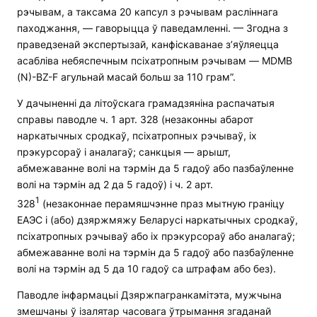
рэчывам, а таксама 20 капсул з рэчывам расліннага
паходжання, — гаворыцца ў паведамленні. — Згодна з
праведзенай экспертызай, канфіскаванае з’яўляецца
асабліва небяспечным псіхатропным рэчывам — MDMB
(N)-BZ-F агульнай масай больш за 110 грам”.
У дачыненні да літоўскага грамадзяніна распачатыя
справы паводле ч. 1 арт. 328 (незаконны абарот
наркатычных сродкаў, псіхатропных рэчываў, іх
прэкурсораў і аналагаў; санкцыя — арышт,
абмежаванне волі на тэрмін да 5 гадоў або пазбаўленне
волі на тэрмін ад 2 да 5 гадоў) і ч. 2 арт.
1
328
(незаконнае перамяшчэнне праз мытную граніцу
ЕАЭС і (або) дзяржмяжу Беларусі наркатычных сродкаў,
псіхатропных рэчываў або іх прэкурсораў або аналагаў;
абмежаванне волі на тэрмін да 5 гадоў або пазбаўленне
волі на тэрмін ад 5 да 10 гадоў са штрафам або без).
Паводле інфармацыі Дзяржпагранкамітэта, мужчына
змешчаны ў ізалятар часовага ўтрымання згаданай