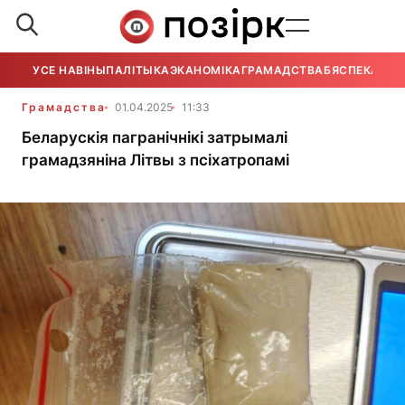
УСЕ НАВІНЫ
ПАЛІТЫКА
ЭКАНОМІКА
ГРАМАДСТВА
БЯСПЕКА
УСЕ
Грамадства
01.04.2025
11:33
Беларускія пагранічнікі затрымалі
грамадзяніна Літвы з псіхатропамі