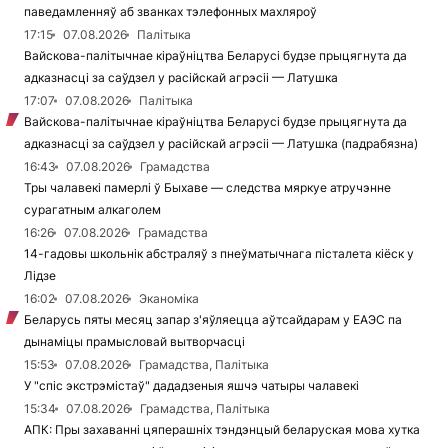
паведамленняў аб званках тэлефонных махляроў
17:15
07.08.2026
Палітыка
Вайскова-палітычнае кіраўніцтва Беларусі будзе прыцягнута да
адказнасці за саўдзел у расійскай агрэсіі — Латушка
17:07
07.08.2026
Палітыка
Вайскова-палітычнае кіраўніцтва Беларусі будзе прыцягнута да
адказнасці за саўдзел у расійскай агрэсіі — Латушка (падрабязна)
16:43
07.08.2026
Грамадства
Тры чалавекі памерлі ў Быхаве — следства мяркуе атручэнне
сурагатным алкаголем
16:26
07.08.2026
Грамадства
14-гадовы школьнік абстраляў з пнеўматычнага пісталета кіёск у
Лідзе
16:02
07.08.2026
Эканоміка
Беларусь пяты месяц запар з'яўляецца аўтсайдарам у ЕАЭС па
дынаміцы прамысловай вытворчасці
15:53
07.08.2026
Грамадства, Палітыка
У "спіс экстрэмістаў" дададзеныя яшчэ чатыры чалавекі
15:34
07.08.2026
Грамадства, Палітыка
АПК: Пры захаванні цяперашніх тэндэнцый беларуская мова хутка