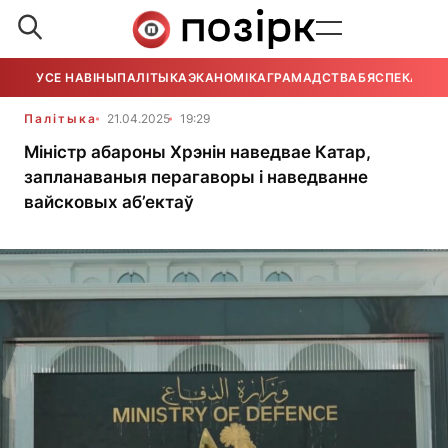
УСЕ НАВІНЫ
ПАЛІТЫКА
ЭКАНОМІКА
ГРАМАДСТВА
БЯСПЕКА
УСЕ
Палітыка
21.04.2025
19:29
Міністр абароны Хрэнін наведвае Катар,
запланаваныя перагаворы і наведванне
вайсковых аб’ектаў