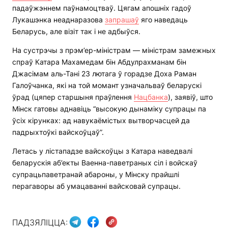
падаўжэннем паўнамоцтваў. Цягам апошніх гадоў
Лукашэнка неаднаразова
запрашаў
яго наведаць
Беларусь, але візіт так і не адбыўся.
На сустрэчы з прэм’ер-міністрам — міністрам замежных
спраў Катара Махамедам бін Абдулрахманам бін
Джасімам аль-Тані 23 лютага ў горадзе Доха Раман
Галоўчанка, які на той момант узначальваў беларускі
ўрад (цяпер старшыня праўлення
Нацбанка
), заявіў, што
Мінск гатовы аднавіць “высокую дынаміку супрацы па
ўсіх кірунках: ад навукаёмістых вытворчасцей да
падрыхтоўкі вайскоўцаў”.
Летась у лістападзе вайскоўцы з Катара наведвалі
беларускія аб’екты Ваенна-паветраных сіл і войскаў
супрацьпаветранай абароны, у Мінску прайшлі
перагаворы аб умацаванні вайсковай супрацы.
ПАДЗЯЛІЦЦА: