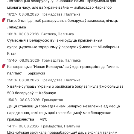
Легалізацыя беларусаў, ушанаванне памяці зразумелыя для
мірнага часу, але ва Украіне вайна — амбасадар Чарнагор
16:27
08.08.2026
Грамадства, Палітыка
Патрэбныя ідэі, каб разварушыць беларусаў замежжа, лічыць
Лябедзька
16:18
08.08.2026
Бяспека, Палітыка
Сумесныя з Беларуссю вучэнні будуць прысвечаныя
супрацьдзеянню тэрарызму ў гарадскіх ўмовах — Мінабароны
Кітая
15:46
08.08.2026
Грамадства, Палітыка
Канферэнцыя "Новая Беларусь" заўжды прыводзіць да "змены
палітык" — Баркоўскі
15:13
08.08.2026
Грамадства, Палітыка
У вайне супраць Украіны з расійскага боку загінула ўжо больш за
500 беларусаў — Кабанчук
15:03
08.08.2026
Грамадства
Дзіця становіцца грамадзянінам Беларусі незалежна ад месца
нараджэння, калі хоць адзін з яго бацькоў мае беларускае
грамадзянства — МУС
14:11
08.08.2026
Грамадства, Палітыка
Ціханоўская заклікала праваабаронцаў даць экс-палітвязням