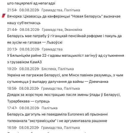
што пацярпелі ад непагадзі
21:54
08.08.2026
Грамадства, Палітыка
Вячорка: Цікавасць да канферэнцыі "Новая Беларусь" вызначае
нашу суб'ектнасць
21:44
08.08.2026
Грамадства, Эканоміка
Беларусь мае патрэбу ў гіганцкай пенсійнай рэформе і пакуль да
яе зусім не гатовая — Львоўскі
20:13
08.08.2026
Грамадства
У Бялыніцкім раёне 22-гадовы матацыкліст загінуў ад сутыкнення
з грузавіком КамАЗ
19:20
08.08.2026
Бяспека, Палітыка
Украіна не пагражае Беларусі, але Мінск павінен разумець, з чым
сутыкнецца ў выпадку далучэння да вайны — Дземчанка
18:56
08.08.2026
Грамадства, Палітыка
Дзядок за жорсткую люстрацыю пасля змены ўлады ў Беларусі,
Турарбекава — супраць
17:47
08.08.2026
Палітыка
Беларусь дагэтуль не паведаміла Euronews аб прызнанні
тэлеканала "экстрэмісцкім" і не аргументавала рашэнне
16:56
08.08.2026
Грамадства, Палітыка