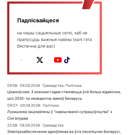
Падпісвайцеся
на нашы сацыяльныя сеткі, каб не
прапусціць важныя навіны (калі гэта
бяспечна для вас)
09:56
09.08.2026
Грамадства, Палітыка
Ціханоўская: З кожным годам становіцца ўсё больш відавочна,
што 2020-ты незваротна змяніў Беларусь
09:07
09.08.2026
Палітыка
Лукашэнка зацікаўлены ў "нарошчванні супрацоўніцтва" з
Сінгапурам
23:56
08.08.2026
Грамадства
Электразабеспячэнне адноўленае ва ўсіх паселішчах Беларусі,