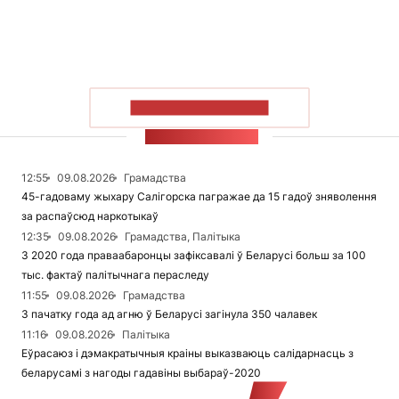
ПАКАЗАЦЬ БОЛЬШ
СТУЖКА НАВІН
12:55
09.08.2026
Грамадства
45-гадоваму жыхару Салігорска пагражае да 15 гадоў зняволення
за распаўсюд наркотыкаў
12:35
09.08.2026
Грамадства, Палітыка
З 2020 года праваабаронцы зафіксавалі ў Беларусі больш за 100
тыс. фактаў палітычнага пераследу
11:55
09.08.2026
Грамадства
З пачатку года ад агню ў Беларусі загінула 350 чалавек
11:16
09.08.2026
Палітыка
Еўрасаюз і дэмакратычныя краіны выказваюць салідарнасць з
беларусамі з нагоды гадавіны выбараў-2020