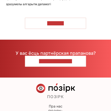
зразумелы алгарытм дапамогі
ЧЫТАЦЬ
У вас ёсць партнёрская прапанова?
НАПІШЫЦЕ НАМ
ПОЗІРК
Пра нас