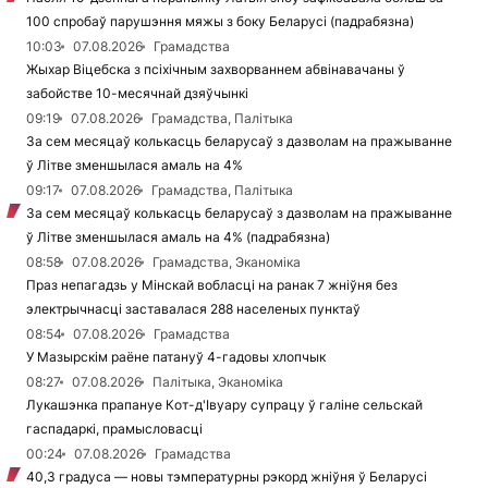
100 спробаў парушэння мяжы з боку Беларусі (падрабязна)
10:03
07.08.2026
Грамадства
Жыхар Віцебска з псіхічным захворваннем абвінавачаны ў
забойстве 10-месячнай дзяўчынкі
09:19
07.08.2026
Грамадства, Палітыка
За сем месяцаў колькасць беларусаў з дазволам на пражыванне
ў Літве зменшылася амаль на 4%
09:17
07.08.2026
Грамадства, Палітыка
За сем месяцаў колькасць беларусаў з дазволам на пражыванне
ў Літве зменшылася амаль на 4% (падрабязна)
08:58
07.08.2026
Грамадства, Эканоміка
Праз непагадзь у Мінскай вобласці на ранак 7 жніўня без
электрычнасці заставалася 288 населеных пунктаў
08:54
07.08.2026
Грамадства
У Мазырскім раёне патануў 4-гадовы хлопчык
08:27
07.08.2026
Палітыка, Эканоміка
Лукашэнка прапануе Кот-д'Івуару супрацу ў галіне сельскай
гаспадаркі, прамысловасці
00:24
07.08.2026
Грамадства
40,3 градуса — новы тэмпературны рэкорд жніўня ў Беларусі