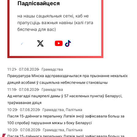
Падпісвайцеся
на нашы сацыяльныя сеткі, каб не
прапусціць важныя навіны (калі гэта
бяспечна для вас)
11:21
07.08.2026
Грамадства
Пракуратура Мінска адсправаздачылася пра прызнанне некалькіх
дзяцей асобамі ў сацыяльна небяспечным становішчы
11:16
07.08.2026
Грамадства
Ад непагадзі пацярпелі дамы ў 57 населеных пунктаў Беларусі,
траўмаванае дзіця
10:29
07.08.2026
Грамадства, Палітыка
Пасля 15-дзённага перапынку Латвія зноў зафіксавала больш за
100 спробаў парушэння мяжы з боку Беларусі
10:20
07.08.2026
Грамадства, Палітыка
Пасля 15-дзённага перапынку Латвія зноў зафіксавала больш за