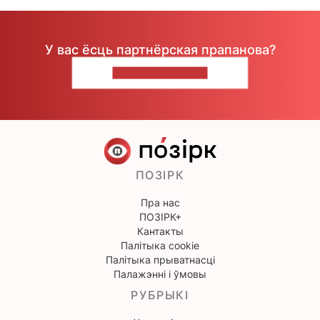
У вас ёсць партнёрская прапанова?
НАПІШЫЦЕ НАМ
ПОЗІРК
Пра нас
ПОЗІРК+
Кантакты
Палітыка cookie
Палітыка прыватнасці
Палажэнні і ўмовы
РУБРЫКІ