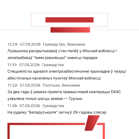
ПАКАЗАЦЬ БОЛЬШ
СТУЖКА НАВІН
12:24
07.08.2026
Грамадства, Эканоміка
Лукашэнка раскрытыкаваў стан палёў у Мінскай вобласці і
запатрабаваў "імем рэвалюцыі" навесці парадак
11:51
07.08.2026
Грамадства
Спецыялісты аднавілі электразабеспячэнне прыкладна ў чвэрці
абясточаных населеных пунктаў Мінскай вобласці
11:32
07.08.2026
Палітыка, Эканоміка
За два гады ў рамках праекта прамысловай кааперацыі ЕАЭС
ухвалена толькі шэсць заявак — Турчын
11:26
07.08.2026
Грамадства
На рудніку "Беларуськалія" загінуў 29-гадовы слесар