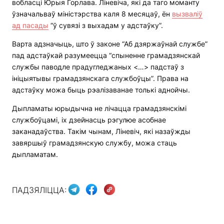
вобласці Юрыя Горлава. Ліневіча, які да таго моманту
ўзначальваў міністэрства каля 8 месяцаў, ён
вызваліў
ад пасады
“ў сувязі з выхадам у адстаўку”.
Варта адзначыць, што ў законе “Аб дзяржаўнай службе”
пад адстаўкай разумеецца “спыненне грамадзянскай
службы паводле прадугледжаных <…> падстаў з
ініцыятывы грамадзянскага службоўцы”. Права на
адстаўку можа быць рэалізаванае толькі аднойчы.
Дыпламаты юрыдычна не лічацца грамадзянскімі
службоўцамі, іх дзейнасць рэгулюе асобнае
заканадаўства. Такім чынам, Ліневіч, які назаўжды
завяршыў грамадзянскую службу, можа стаць
дыпламатам.
ПАДЗЯЛІЦЦА: