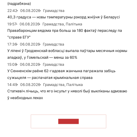
(падрабязна)
22:42
06.08.2026
Грамадства
40,3 градуса — новы тэмпературны рэкорд жніўня ў Беларусі
19:57
06.08.2026
Грамадства, Палітыка
Правабаронцам вядома пра больш за 180 фактаў пераследу па
"справе ЕГУ"
17:36
06.08.2026
Грамадства
У ліпені ў Гродзенскай вобласці выпала паўтары месячныя нормы
ападкаў, у Гомельскай — менш за 60%
15:08
06.08.2026
Грамадства
У Сенненскім раёне 62-гадовая жанчына пагражала забіць
сужыцеля — распачатая крымінальная справа
14:49
06.08.2026
Грамадства, Палітыка
Статкевіч лічыць, что яго інсульт у няволі быў выкліканы адмоваю
ў неабходных леках
ЧЫТАЦЬ