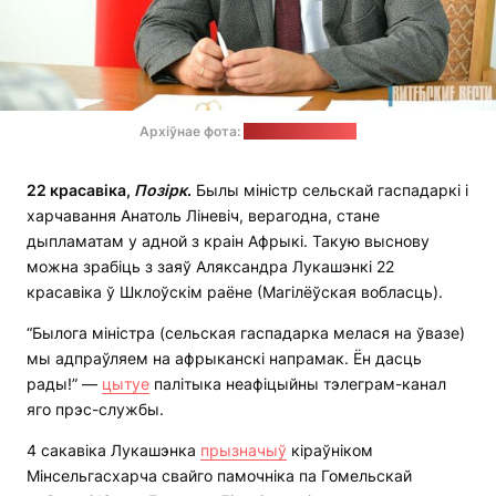
Архіўнае фота:
"Віцебскія весці"
22 красавіка,
Позірк
.
Былы міністр сельскай гаспадаркі і
харчавання Анатоль Ліневіч, верагодна, стане
дыпламатам у адной з краін Афрыкі. Такую выснову
можна зрабіць з заяў Аляксандра Лукашэнкі 22
красавіка ў Шклоўскім раёне (Магілёўская вобласць).
“Былога міністра (сельская гаспадарка мелася на ўвазе)
мы адпраўляем на афрыканскі напрамак. Ён дасць
рады!” —
цытуе
палітыка неафіцыйны тэлеграм-канал
яго прэс-службы.
4 сакавіка Лукашэнка
прызначыў
кіраўніком
Мінсельгасхарча свайго памочніка па Гомельскай