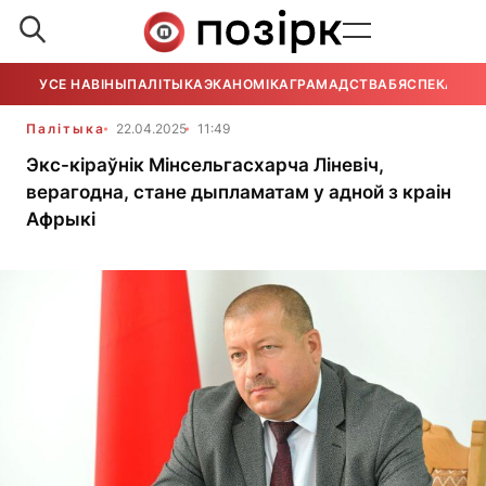
УСЕ НАВІНЫ
ПАЛІТЫКА
ЭКАНОМІКА
ГРАМАДСТВА
БЯСПЕКА
УСЕ
Палітыка
22.04.2025
11:49
Экс-кіраўнік Мінсельгасхарча Ліневіч,
верагодна, стане дыпламатам у адной з краін
Афрыкі