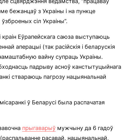
одле сцвярджэння ведамства, “працаваў
ме бежанцаў з Украіны і на пункце
 ўзброеных сіл Украіны”.
ыі краін Еўрапейскага саюза выступаюць
най аперацыі (так расійскія і беларускія
амаштабную вайну супраць Украіны.
еабходнасць падрыву асноў канстытуцыйнага
аранкі ствараюць пагрозу нацыянальнай
амісаранкі ў Беларусі была распачатая
 завочна
прыгаварыў
мужчыну да 6 гадоў
0 (распальванне расавай, нацыянальнай,