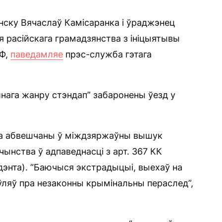
ску Вячаслаў Камісаранка і ўраджэнец
 расійскага грамадзянства з ініцыятывы
РФ,
паведамляе
прэс-служба гэтага
нага жанру стэндап” забаронены ўезд у
ка абвешчаны ў міждзяржаўны вышук
чынства ў адпаведнасці з арт. 367 КК
ідэнта). “Баючыся экстрадыцыі, выехаў на
ўляў пра незаконны крымінальны пераслед”,