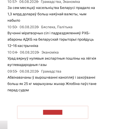
10:57
06.08.2026
Грамадства, Эканоміка
За сем месяцаў насельніцтва Беларусі прадало на
1,3 млрд долараў больш наяўнай валюты, чым
набыло
10:50
06.08.2026
Бяспека, Палітыка
Вучэнні міратворчых сіл і падраздзяленняў РХБ-
абароны АДКБ на беларускай тэрыторыі пройдуць
12–16 кастрычніка
10:04
06.08.2026
Эканоміка
Урад вярнуў нулявыя экспартныя пошліны на лёгкія
вуглевадародныя газы
09:55
06.08.2026
Грамадства
Абвінавачаны ў вырошчванні канопляў і захоўванні
больш як 25 кг марыхуаны жыхар Жлобіна паўстане
перад судом
ЧЫТАЦЬ