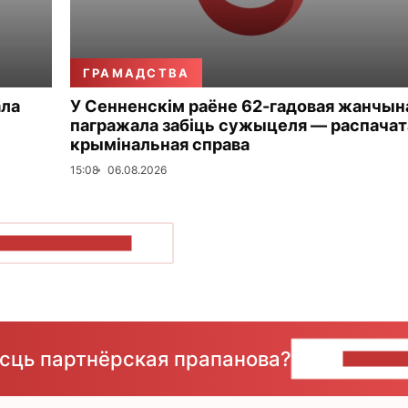
ГРАМАДСТВА
ала
У Сенненскім раёне 62-гадовая жанчын
пагражала забіць сужыцеля — распачат
крымінальная справа
15:08
06.08.2026
ПАКАЗАЦЬ БОЛЬШ
ёсць партнёрская прапанова?
НАПІШЫ