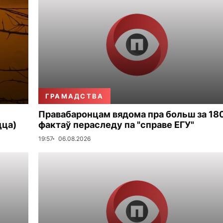
ГРАМАДСТВА
Правабаронцам вядома пра больш за 18
цца)
фактаў пераследу па "справе ЕГУ"
19:57
06.08.2026