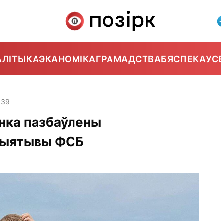
АЛІТЫКА
ЭКАНОМІКА
ГРАМАДСТВА
БЯСПЕКА
УС
:39
анка пазбаўлены
іцыятывы ФСБ