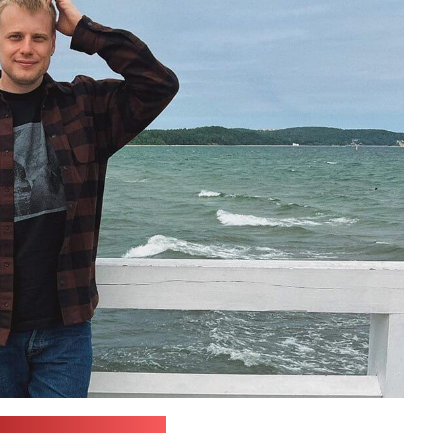
 з сацсетак Камісаранкі