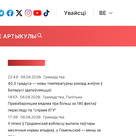
Увайсці
BE
Е АРТЫКУЛЫ
СТУЖКА НАВІН
22:42
06.08.2026
Грамадства
40,3 градуса — новы тэмпературны рэкорд жніўня ў
Беларусі (дапаўняецца)
19:57
06.08.2026
Грамадства, Палітыка
Правабаронцам вядома пра больш за 180 фактаў
пераследу па "справе ЕГУ"
17:36
06.08.2026
Грамадства
У ліпені ў Гродзенскай вобласці выпала паўтары
месячныя нормы ападкаў, у Гомельскай — менш за