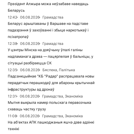
Прэзідэнт Алжыра можа неўзабаве наведаць
Беларусь
12:42
06.08.2026
Грамадства
Беларус арыштаваны ў Варшаве на падставе
падазрэння ў захоўванні і збыце наркотыкаў і
псіхатропаў
12:38
06.08.2026
Грамадства
У цэнтры Мінска на дзяўчыну ўпалі галіны
надламанага дрэва — пацярпелая ў бальніцы, у
сітуацыі разбіраецца СК
12:35
06.08.2026
Бяспека, Палітыка
Падсанкцыйнае "КБ "Радар" распрацавала новы
перадатчык перашкодаў для абароны крытычнай
інфраструктуры ад дронаў
12:31
06.08.2026
Грамадства, Эканоміка
Мытня выкрыла намер польскага перавозчыка
схаваць частку грузу
11:08
06.08.2026
Грамадства, Эканоміка
На аб'ектах АПК пашкоджаныя яшчэ дзве адзінкі
тэхнікі