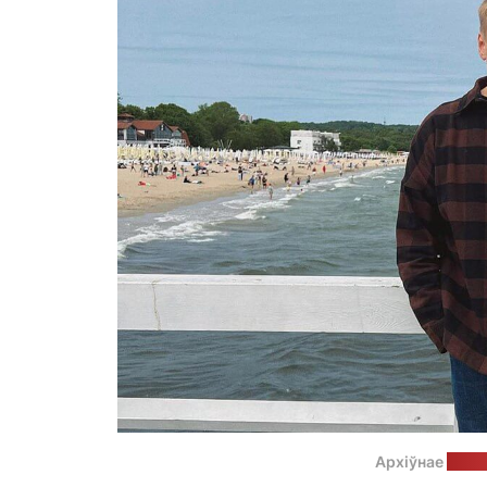
Архіўнае
фота