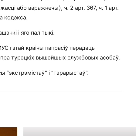
сці або варажнечы), ч. 2 арт. 367, ч. 1 арт.
а кодэкса.
энкі і яго палітыкі.
МУС гэтай краіны папрасіў перадаць
ь пра турэцкіх вышэйшых службовых асобаў.
ы “экстрэмістаў” і “тэрарыстаў”.