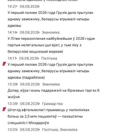
14:27
06.08.2026
У першай палове 2026 года Грузія дала прытулак
аднаму замежніку, беларусы атрымалі чатыры
адмовы
14:14
06.08.2026
Эканоміка
У Літве перахопленая найбуйнейшая ў 2026 годзе
партыя нелегальных цыгарэт, у тым ліку з
беларускімі акцызнымі маркамі
14:11
06.08.2026
Палітыка
У першай палове 2026 года Грузія дала прытулак
аднаму замежніку, беларусы атрымалі чатыры
адмовы (падрабязна)
13:38
06.08.2026
Эканоміка
Долар, еўра і юань падаражэлі на біржавых таргах 6
жніўня
13:36
06.08.2026
Грамадства
Штогод афтальмолагі прымаюць у паліклініках
больш за 2,5 млн пацыентаў — пазаштатны
спецыяліст Мінздароўя
13:05
06.08.2026
Палітыка, Эканоміка