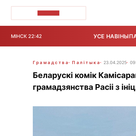
ПОЗІРК+
УСЕ НАВІНЫ
П
МІНСК 22:42
Грамадства
Палітыка
23.04.2025
09
Беларускі комік Камісар
грамадзянства Расіі з ін