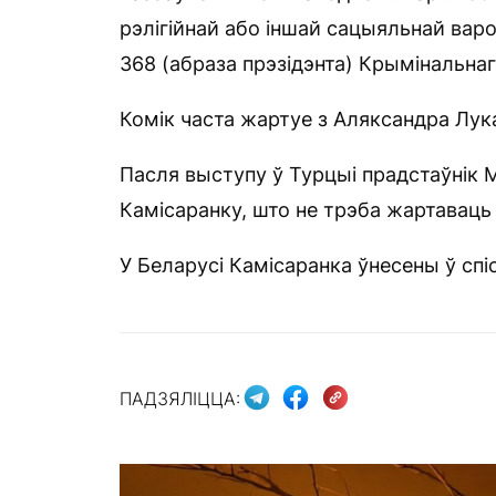
рэлігійнай або іншай сацыяльнай варожа
368 (абраза прэзідэнта) Крымінальнаг
Комік часта жартуе з Аляксандра Лукаш
Пасля выступу ў Турцыі прадстаўнік 
Камісаранку, што не трэба жартавац
У Беларусі Камісаранка ўнесены ў спіс
ПАДЗЯЛІЦЦА: