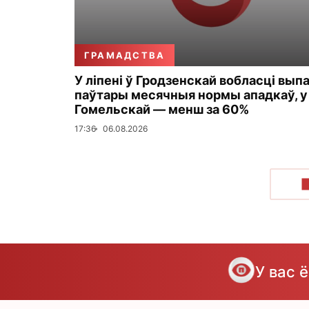
ГРАМАДСТВА
У ліпені ў Гродзенскай вобласці вып
паўтары месячныя нормы ападкаў, у
Гомельскай — менш за 60%
17:36
06.08.2026
У вас 