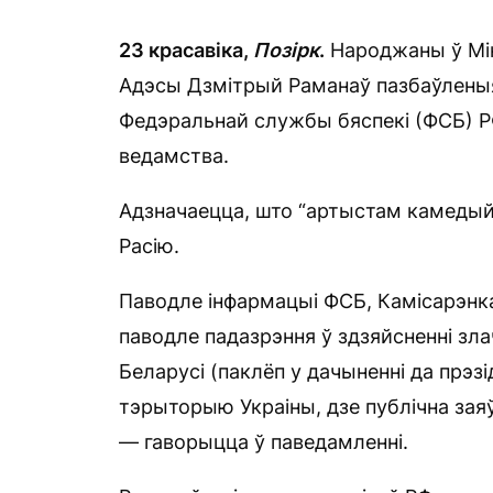
23 красавіка,
Позірк
.
Народжаны ў Мін
Адэсы Дзмітрый Раманаў пазбаўленыя
Федэральнай службы бяспекі (ФСБ) 
ведамства.
Адзначаецца, што “артыстам камедый
Расію.
Паводле інфармацыі ФСБ, Камісарэн
паводле падазрэння ў здзяйсненні зла
Беларусі (паклёп у дачыненні да прэз
тэрыторыю Украіны, дзе публічна зая
— гаворыцца ў паведамленні.