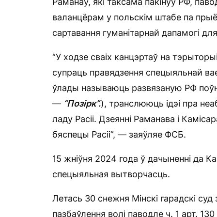
Раманаў, які таксама пакінуў РФ, пав
валанцёрам у польскім штабе па прыё
сартавання гуманітарнай дапамогі для
“У ходзе сваіх канцэртаў на тэрытор
супраць правядзення спецыяльнай ваен
ўлады называюць развязаную РФ поўн
—
“Позірк”.
), транслююць ідэі пра н
ладу Расіі. Дзеянні Раманава і Каміс
бяспецы Расіі”, — заяўляе ФСБ.
15 жніўня 2024 года ў дачыненні да К
спецыяльная вытворчасць.
Летась 30 снежня Мінскі гарадскі суд
пазбаўлення волі паводле ч. 1 арт. 13