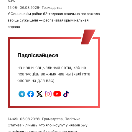
60%
15:08
06.08.2026
Грамадства
У Сенненскім раёне 62-гадовая жанчына пагражала
забіць сужыцеля — распачатая крымінальная
справа
Падпісвайцеся
на нашы сацыяльныя сеткі, каб не
прапусціць важныя навіны (калі гэта
бяспечна для вас)
14:49
06.08.2026
Грамадства, Палітыка
Статкевіч лічыць, что яго інсульт у няволі быў
выкліканы адмоваю ў неабходных леках