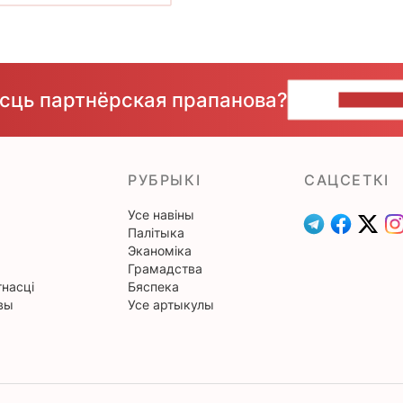
ёсць партнёрская прапанова?
НАПІШЫ
РУБРЫКІ
САЦСЕТКІ
Усе навіны
Палітыка
Эканоміка
Грамадства
насці
Бяспека
вы
Усе артыкулы