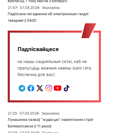
вобласць 1 тону масла з Беларусі
21:47
07.08.2026
Эканоміка
Падпісана пагадненне аб электронным гандлі
таварамі ў ЕАЭС
Падпісвайцеся
на нашы сацыяльныя сеткі, каб не
прапусціць важныя навіны (калі гэта
бяспечна для вас)
21:25
07.08.2026
Эканоміка
Лукашэнка назваў “жудасцю” павелічэнне страт
Белкаапсаюза ў 11 разоў
21:08
07.08.2026
Палітыка