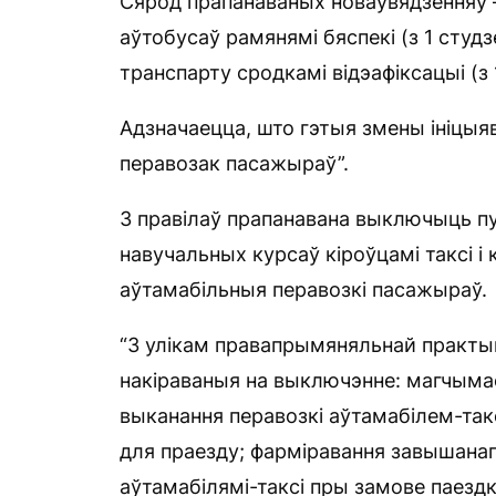
Сярод прапанаваных новаўвядзенняў 
аўтобусаў рамянямі бяспекі (з 1 студ
транспарту сродкамі відэафіксацыі (з 
Адзначаецца, што гэтыя змены ініцыя
перавозак пасажыраў”.
З правілаў прапанавана выключыць п
навучальных курсаў кіроўцамі таксі і
аўтамабільныя перавозкі пасажыраў.
“З улікам правапрымяняльнай практы
накіраваныя на выключэнне: магчыма
выканання перавозкі аўтамабілем-так
для праезду; фарміравання завышана
аўтамабілямі-таксі пры замове паезд