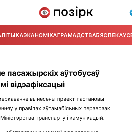
АЛІТЫКА
ЭКАНОМІКА
ГРАМАДСТВА
БЯСПЕКА
УС
не пасажырскіх аўтобусаў
амі відэафіксацыі
меркаванне вынесены праект пастановы
енняў у правілах аўтамабільных перавозак
іністэрства транспарту і камунікацый.