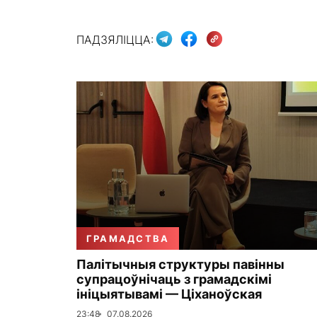
ПАДЗЯЛІЦЦА:
ГРАМАДСТВА
Палітычныя структуры павінны
супрацоўнічаць з грамадскімі
ініцыятывамі — Ціханоўская
23:48
07.08.2026