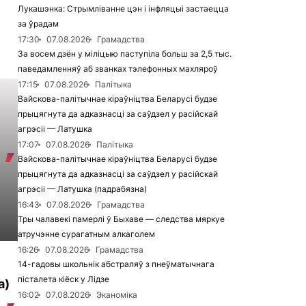
Лукашэнка: Стрымліванне цэн і інфляцыі застаецца
за ўрадам
17:30
07.08.2026
Грамадства
За восем дзён у міліцыю паступіла больш за 2,5 тыс.
паведамленняў аб званках тэлефонных махляроў
17:15
07.08.2026
Палітыка
Вайскова-палітычнае кіраўніцтва Беларусі будзе
прыцягнута да адказнасці за саўдзел у расійскай
агрэсіі — Латушка
17:07
07.08.2026
Палітыка
Вайскова-палітычнае кіраўніцтва Беларусі будзе
прыцягнута да адказнасці за саўдзел у расійскай
агрэсіі — Латушка (падрабязна)
16:43
07.08.2026
Грамадства
Тры чалавекі памерлі ў Быхаве — следства мяркуе
атручэнне сурагатным алкаголем
16:26
07.08.2026
Грамадства
14-гадовы школьнік абстраляў з пнеўматычнага
пісталета кіёск у Лідзе
а)
16:02
07.08.2026
Эканоміка