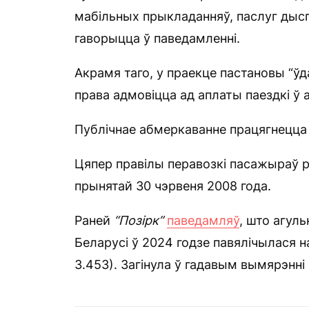
мабільных прыкладанняў, паслуг дысп
гаворыцца ў паведамленні.
Акрамя таго, у праекце пастановы “ў
права адмовіцца ад аплаты паездкі ў а
Публічнае абмеркаванне працягнецца 
Цяпер правілы перавозкі пасажыраў 
прынятай 30 чэрвеня 2008 года.
Раней
“
Позірк”
паведамляў
, што агул
Беларусі ў 2024 годзе павялічылася на
3.453). Загінула ў гадавым вымярэнні