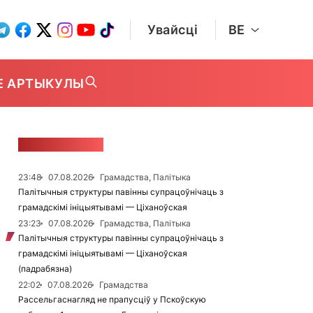
Увайсці
BE
Е АРТЫКУЛЫ
СТУЖКА НАВІН
23:48
07.08.2026
Грамадства, Палітыка
Палітычныя структуры павінны супрацоўнічаць з
грамадскімі ініцыятывамі — Ціханоўская
23:23
07.08.2026
Грамадства, Палітыка
Палітычныя структуры павінны супрацоўнічаць з
грамадскімі ініцыятывамі — Ціханоўская
(падрабязна)
22:02
07.08.2026
Грамадства
Рассельгаснагляд не прапусціў у Пскоўскую