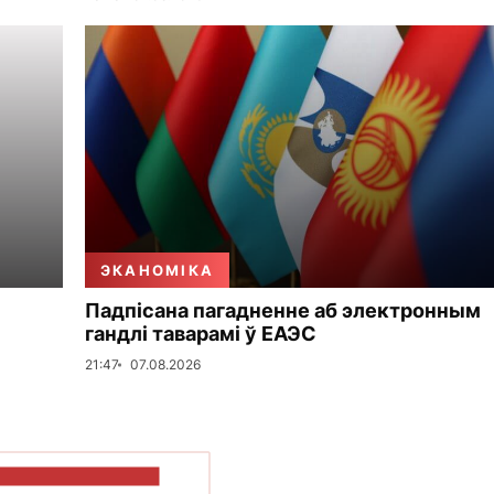
ЭКАНОМІКА
Падпісана пагадненне аб электронным
гандлі таварамі ў ЕАЭС
21:47
07.08.2026
ПАКАЗАЦЬ БОЛЬШ