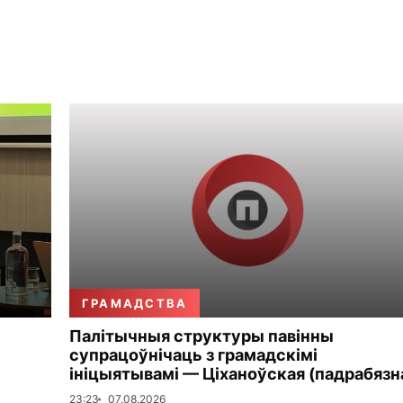
ГРАМАДСТВА
Палітычныя структуры павінны
супрацоўнічаць з грамадскімі
ініцыятывамі — Ціханоўская (падрабязн
23:23
07.08.2026