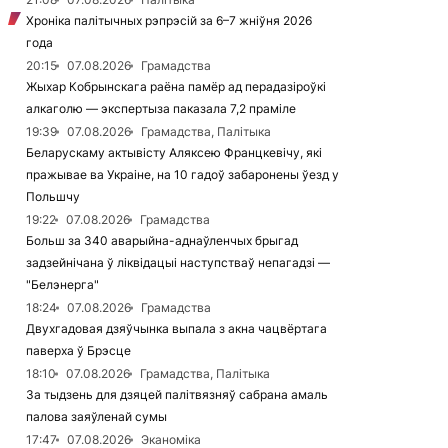
Хроніка палітычных рэпрэсій за 6–7 жніўня 2026
года
20:15
07.08.2026
Грамадства
Жыхар Кобрынскага раёна памёр ад перадазіроўкі
алкаголю — экспертыза паказала 7,2 праміле
19:39
07.08.2026
Грамадства, Палітыка
Беларускаму актывісту Аляксею Францкевічу, які
пражывае ва Украіне, на 10 гадоў забаронены ўезд у
Польшчу
19:22
07.08.2026
Грамадства
Больш за 340 аварыйна-аднаўленчых брыгад
задзейнічана ў ліквідацыі наступстваў непагадзі —
"Белэнерга"
18:24
07.08.2026
Грамадства
Двухгадовая дзяўчынка выпала з акна чацвёртага
паверха ў Брэсце
18:10
07.08.2026
Грамадства, Палітыка
За тыдзень для дзяцей палітвязняў сабрана амаль
палова заяўленай сумы
17:47
07.08.2026
Эканоміка