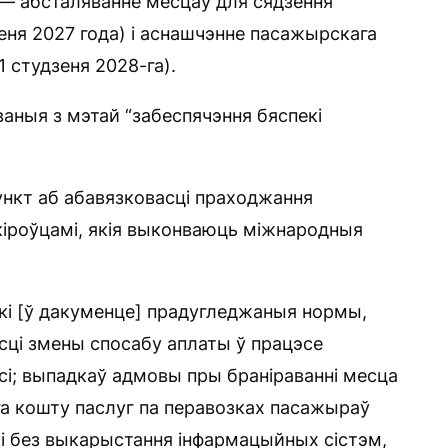
— абсталяванне месцаў для сядзення
зеня 2027 года) і аснашчэнне пасажырскага
1 студзеня 2028-га).
ваныя з мэтай “забеспячэння бяспекі
ункт аб абавязковасці праходжання
 кіроўцамі, якія выконваюць міжнародныя
кі [ў дакуменце] прадугледжаныя нормы,
сці змены спосабу аплаты ў працэсе
сі; выпадкаў адмовы пры браніраванні месца
га кошту паслуг па перавозках пасажыраў
кі без выкарыстання інфармацыйных сістэм,