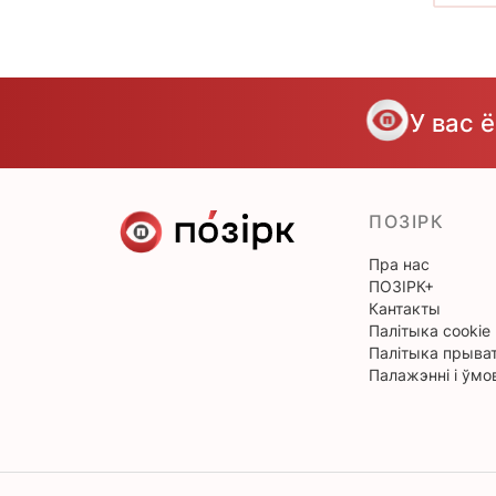
У вас 
ПОЗІРК
Пра нас
ПОЗІРК+
Кантакты
Палітыка cookie
Палітыка прыват
Палажэнні і ўмо