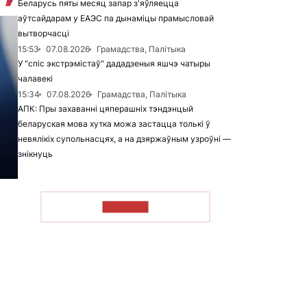
Беларусь пяты месяц запар з'яўляецца
аўтсайдарам у ЕАЭС па дынаміцы прамысловай
вытворчасці
15:53
07.08.2026
Грамадства, Палітыка
У "спіс экстрэмістаў" дададзеныя яшчэ чатыры
чалавекі
15:34
07.08.2026
Грамадства, Палітыка
АПК: Пры захаванні цяперашніх тэндэнцый
беларуская мова хутка можа застацца толькі ў
невялікіх супольнасцях, а на дзяржаўным узроўні —
знікнуць
ЧЫТАЦЬ