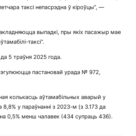
етчара таксі непасрэдна ў кіроўцы”, —
дакладняюцца выпадкі, пры якіх пасажыр мае
ўтамабілі-таксі”.
да 5 траўня 2025 года.
рэгулююцца пастановай урада № 972,
ьная колькасць аўтамабільных аварый у
 8,8% у параўнанні з 2023-м (з 3.173 да
 на 0,5% менш чалавек (434 супраць 436).