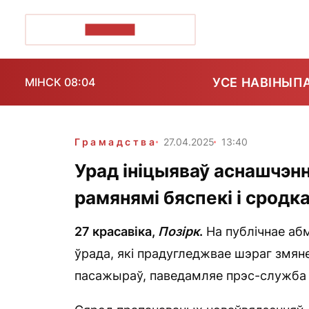
ПОЗІРК+
УСЕ НАВІНЫ
П
МІНСК 08:04
Грамадства
27.04.2025
13:40
Урад ініцыяваў аснашчэн
рамянямі бяспекі і сродк
27 красавіка,
Позірк
.
На публічнае аб
ўрада, які прадугледжвае шэраг змян
пасажыраў, паведамляе прэс-служба М