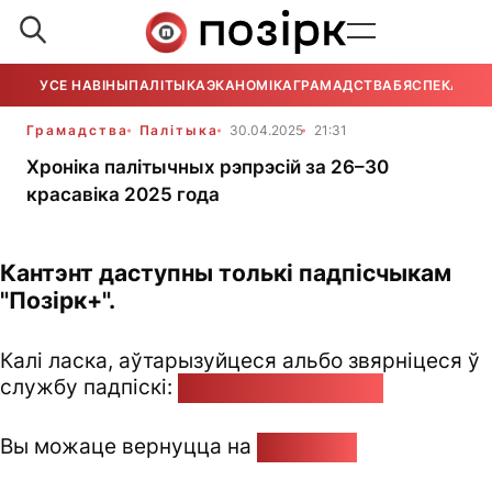
УСЕ НАВІНЫ
ПАЛІТЫКА
ЭКАНОМІКА
ГРАМАДСТВА
БЯСПЕКА
УСЕ
Грамадства
Палітыка
30.04.2025
21:31
Хроніка палітычных рэпрэсій за 26–30
красавіка 2025 года
Кантэнт даступны толькі падпісчыкам
"Позірк+".
Калі ласка, аўтарызуйцеся альбо звярніцеся ў
службу падпіскі:
pozirk@pozirk.online
Вы можаце вернуцца на
Галоўную