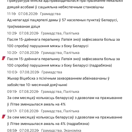
Пракуратура Мінска адсправаздачылася пра прызнанне некалькіх
дзяцей асобамі ў сацыяльна небяспечным становішчы
11:16
07.08.2026
Грамадства
Ад непагадзі пацярпелі дамы ў 57 населеных пунктаў Беларусі,
траўмаванае дзіця
10:29
07.08.2026
Грамадства, Палітыка
Пасля 15-дзённага перапынку Латвія зноў зафіксавала больш за
100 спробаў парушэння мяжы з боку Беларусі
10:20
07.08.2026
Грамадства, Палітыка
Пасля 15-дзённага перапынку Латвія зноў зафіксавала больш за
100 спробаў парушэння мяжы з боку Беларусі (падрабязна)
10:03
07.08.2026
Грамадства
Жыхар Віцебска з псіхічным захворваннем абвінавачаны ў
забойстве 10-месячнай дзяўчынкі
09:19
07.08.2026
Грамадства, Палітыка
За сем месяцаў колькасць беларусаў з дазволам на пражыванне
ў Літве зменшылася амаль на 4%
09:17
07.08.2026
Грамадства, Палітыка
За сем месяцаў колькасць беларусаў з дазволам на пражыванне
ў Літве зменшылася амаль на 4% (падрабязна)
08:58
07.08.2026
Грамадства, Эканоміка