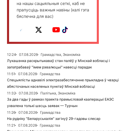
на нашы сацыяльныя сеткі, каб не
прапусціць важныя навіны (калі гэта
бяспечна для вас)
12:24
07.08.2026
Грамадства, Эканоміка
Лукашэнка раскрытыкаваў стан палёў у Мінскай вобласці і
запатрабаваў "імем рэвалюцыі" навесці парадак
11:51
07.08.2026
Грамадства
Спецыялісты аднавілі электразабеспячэнне прыкладна ў чвэрці
абясточаных населеных пунктаў Мінскай вобласці
11:32
07.08.2026
Палітыка, Эканоміка
За два гады ў рамках праекта прамысловай кааперацыі ЕАЭС
ухвалена толькі шэсць заявак — Турчын
11:26
07.08.2026
Грамадства
На рудніку "Беларуськалія" загінуў 29-гадовы слесар
11:21
07.08.2026
Грамадства