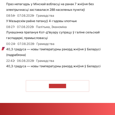
Праз непагадзь у Мінскай вобласці на ранак 7 жніўня без
электрычнасці заставалася 288 населеных пунктаў
08:54
07.08.2026
Грамадства
У Мазырскім раёне патануў 4-гадовы хлопчык
08:27
07.08.2026
Палітыка, Эканоміка
Лукашэнка прапануе Кот-д'Івуару супрацу ў галіне сельскай
гаспадаркі, прамысловасці
00:24
07.08.2026
Грамадства
40,3 градуса — новы тэмпературны рэкорд жніўня ў Беларусі
(падрабязна)
22:42
06.08.2026
Грамадства
40,3 градуса — новы тэмпературны рэкорд жніўня ў Беларусі
ЧЫТАЦЬ