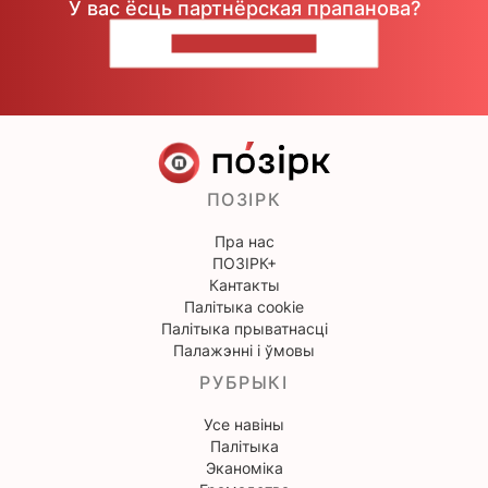
У вас ёсць партнёрская прапанова?
НАПІШЫЦЕ НАМ
ПОЗІРК
Пра нас
ПОЗІРК+
Кантакты
Палітыка cookie
Палітыка прыватнасці
Палажэнні і ўмовы
РУБРЫКІ
Усе навіны
Палітыка
Эканоміка