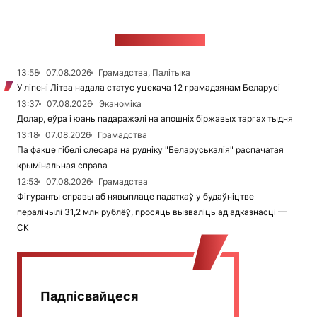
СТУЖКА НАВІН
13:58
07.08.2026
Грамадства, Палітыка
У ліпені Літва надала статус уцекача 12 грамадзянам Беларусі
13:37
07.08.2026
Эканоміка
Долар, еўра і юань падаражэлі на апошніх біржавых таргах тыдня
13:18
07.08.2026
Грамадства
Па факце гібелі слесара на рудніку "Беларуськалія" распачатая
крымінальная справа
12:53
07.08.2026
Грамадства
Фігуранты справы аб нявыплаце падаткаў у будаўніцтве
пералічылі 31,2 млн рублёў, просяць вызваліць ад адказнасці —
СК
Падпісвайцеся