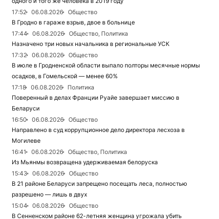
одного и того же человека в 2019 году
17:52
06.08.2026
Общество
В Гродно в гараже взрыв, двое в больнице
17:44
06.08.2026
Общество, Политика
Назначено три новых начальника в региональные УСК
17:32
06.08.2026
Общество
В июле в Гродненской области выпало полторы месячные нормы
осадков, в Гомельской — менее 60%
17:18
06.08.2026
Политика
Поверенный в делах Франции Руайе завершает миссию в
Беларуси
16:50
06.08.2026
Общество
Направлено в суд коррупционное дело директора лесхоза в
Могилеве
16:41
06.08.2026
Общество, Политика
Из Мьянмы возвращена удерживаемая белоруска
15:43
06.08.2026
Общество
В 21 районе Беларуси запрещено посещать леса, полностью
разрешено — лишь в двух
15:04
06.08.2026
Общество
В Сенненском районе 62-летняя женщина угрожала убить