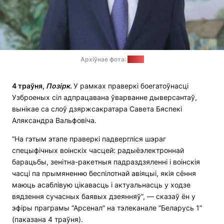
Архіўнае фота:
sb.by
4 траўня,
Позірк
.
У рамках праверкі боегатоўнасці
Узброеных сіл адпрацавана ўварванне дыверсантаў,
вынікае са слоў дзяржсакратара Савета Бяспекі
Аляксандра Вальфовіча.
“На гэтым этапе праверкі падвергліся шэраг
спецыфічных воінскіх часцей: радыёэлектроннай
барацьбы, зенітна-ракетныя падраздзяленні і воінскія
часці па прымяненню беспілотнай авіяцыі, якія сёння
маюць асаблівую цікавасць і актуальнасць у ходзе
вядзення сучасных баявых дзеянняў”, — сказаў ён у
эфіры праграмы “Арсенал” на тэлеканале “Беларусь 1”
(паказана 4 траўня).