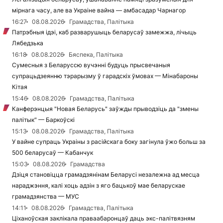
мірнага часу, але ва Украіне вайна — амбасадар Чарнагор
16:27
08.08.2026
Грамадства, Палітыка
Патрэбныя ідэі, каб разварушыць беларусаў замежжа, лічыць
Лябедзька
16:18
08.08.2026
Бяспека, Палітыка
Сумесныя з Беларуссю вучэнні будуць прысвечаныя
супрацьдзеянню тэрарызму ў гарадскіх ўмовах — Мінабароны
Кітая
15:46
08.08.2026
Грамадства, Палітыка
Канферэнцыя "Новая Беларусь" заўжды прыводзіць да "змены
палітык" — Баркоўскі
15:13
08.08.2026
Грамадства, Палітыка
У вайне супраць Украіны з расійскага боку загінула ўжо больш за
500 беларусаў — Кабанчук
15:03
08.08.2026
Грамадства
Дзіця становіцца грамадзянінам Беларусі незалежна ад месца
нараджэння, калі хоць адзін з яго бацькоў мае беларускае
грамадзянства — МУС
14:11
08.08.2026
Грамадства, Палітыка
Ціханоўская заклікала праваабаронцаў даць экс-палітвязням