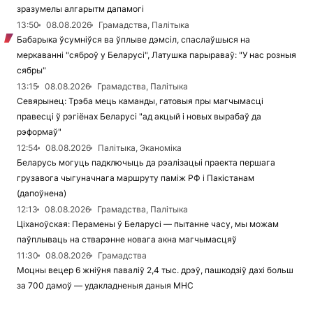
зразумелы алгарытм дапамогі
13:50
08.08.2026
Грамадства, Палітыка
Бабарыка ўсумніўся ва ўплыве дэмсіл, спаслаўшыся на
меркаванні "сяброў у Беларусі", Латушка парыраваў: "У нас розныя
сябры"
13:15
08.08.2026
Грамадства, Палітыка
Севярынец: Трэба мець каманды, гатовыя пры магчымасці
правесці ў рэгіёнах Беларусі "ад акцый і новых вырабаў да
рэформаў"
12:54
08.08.2026
Палітыка, Эканоміка
Беларусь могуць падключыць да рэалізацыі праекта першага
грузавога чыгуначнага маршруту паміж РФ і Пакістанам
(дапоўнена)
12:13
08.08.2026
Грамадства, Палітыка
Ціханоўская: Перамены ў Беларусі — пытанне часу, мы можам
паўплываць на стварэнне новага акна магчымасцяў
11:30
08.08.2026
Грамадства
Моцны вецер 6 жніўня паваліў 2,4 тыс. дрэў, пашкодзіў дахі больш
за 700 дамоў — удакладненыя даныя МНС