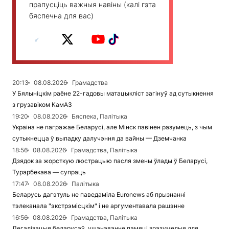
прапусціць важныя навіны (калі гэта
бяспечна для вас)
20:13
08.08.2026
Грамадства
У Бялыніцкім раёне 22-гадовы матацыкліст загінуў ад сутыкнення
з грузавіком КамАЗ
19:20
08.08.2026
Бяспека, Палітыка
Украіна не пагражае Беларусі, але Мінск павінен разумець, з чым
сутыкнецца ў выпадку далучэння да вайны — Дземчанка
18:56
08.08.2026
Грамадства, Палітыка
Дзядок за жорсткую люстрацыю пасля змены ўлады ў Беларусі,
Турарбекава — супраць
17:47
08.08.2026
Палітыка
Беларусь дагэтуль не паведаміла Euronews аб прызнанні
тэлеканала "экстрэмісцкім" і не аргументавала рашэнне
16:56
08.08.2026
Грамадства, Палітыка
Легалізацыя беларусаў, ушанаванне памяці зразумелыя для