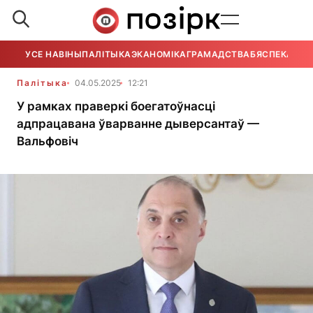
УСЕ НАВІНЫ
ПАЛІТЫКА
ЭКАНОМІКА
ГРАМАДСТВА
БЯСПЕКА
УСЕ
Палітыка
04.05.2025
12:21
У рамках праверкі боегатоўнасці
адпрацавана ўварванне дыверсантаў —
Вальфовіч