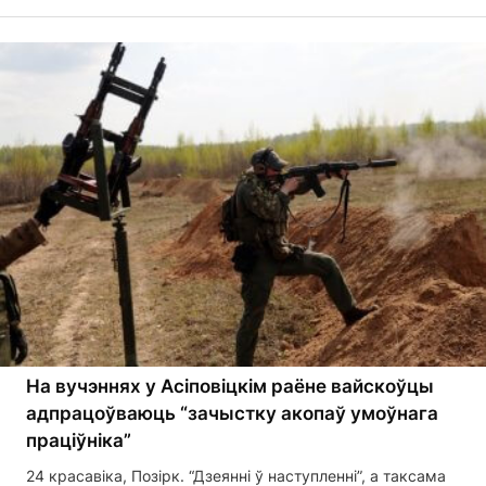
На вучэннях у Асіповіцкім раёне вайскоўцы
адпрацоўваюць “зачыстку акопаў умоўнага
праціўніка”
24 красавіка, Позірк. “Дзеянні ў наступленні”, а таксама