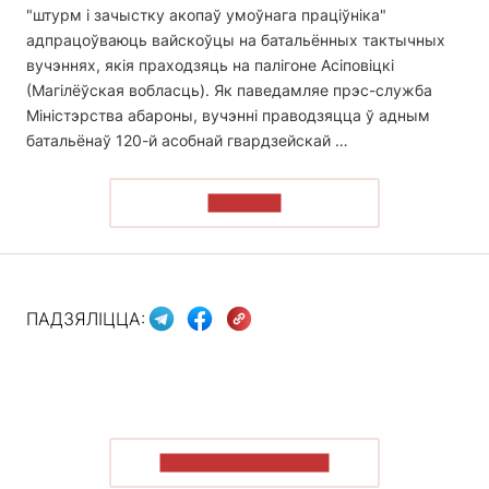
"штурм і зачыстку акопаў умоўнага праціўніка"
адпрацоўваюць вайскоўцы на батальённых тактычных
вучэннях, якія праходзяць на палігоне Асіповіцкі
(Магілёўская вобласць). Як паведамляе прэс-служба
Міністэрства абароны, вучэнні праводзяцца ў адным
батальёнаў 120-й асобнай гвардзейскай …
ЧЫТАЦЬ
ПАДЗЯЛІЦЦА:
ПАКАЗАЦЬ БОЛЬШ