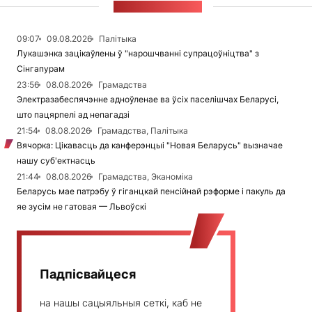
СТУЖКА НАВІН
09:07
09.08.2026
Палітыка
Лукашэнка зацікаўлены ў "нарошчванні супрацоўніцтва" з
Сінгапурам
23:56
08.08.2026
Грамадства
Электразабеспячэнне адноўленае ва ўсіх паселішчах Беларусі,
што пацярпелі ад непагадзі
21:54
08.08.2026
Грамадства, Палітыка
Вячорка: Цікавасць да канферэнцыі "Новая Беларусь" вызначае
нашу суб'ектнасць
21:44
08.08.2026
Грамадства, Эканоміка
Беларусь мае патрэбу ў гіганцкай пенсійнай рэформе і пакуль да
яе зусім не гатовая — Львоўскі
Падпісвайцеся
на нашы сацыяльныя сеткі, каб не