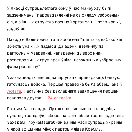
У якасці супрацьлеглага боку ў час манеўраў былі
задзейнічаны “падраздзяленні не са складу ўзброеных
сіл, а з іншых структур ваеннай арганізацыі дзяржавы”,
дадаў ён.
Паводле Вальфовіча, гэта зроблена “для таго, каб больш
аб’ектыўна <…> падысці да ацэнкі дзеянняў па
раптоўным уварванні, нападзенні дыверсійна-
разведвальных груп праціўніка, незаконных узброеных
фарміраванняў”.
Ужо чацвёрты месяц запар улады правяраюць баявую
гатоўнасць войска. Першая праверка была абвешчана
3
лютага
. Фактычна без дакладнага завяршэння першай
пачалася другая —
24 сакавіка
.
Рэжым Аляксандра Лукашэнкі няспынна праводзіць
вучэнні, трэніроўкі, зборы на фоне абвастрэння адносін з
Захадам і поўнамаштабнай вайны Расіі супраць Украіны,
у якой афіцыйны Мінск падтрымлівае Крэмль.