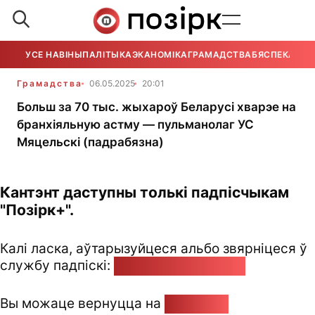
УСЕ НАВІНЫ
ПАЛІТЫКА
ЭКАНОМІКА
ГРАМАДСТВА
БЯСПЕКА
УСЕ
Грамадства
06.05.2025
20:01
Больш за 70 тыс. жыхароў Беларусі хварэе на
бранхіяльную астму — пульманолаг УС
Мяцельскі (падрабязна)
Кантэнт даступны толькі падпісчыкам
"Позірк+".
Калі ласка, аўтарызуйцеся альбо звярніцеся ў
службу падпіскі:
pozirk@pozirk.online
Вы можаце вернуцца на
Галоўную