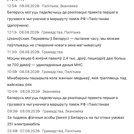
12:54
08.08.2026
Палітыка, Эканоміка
Беларусь могуць падключыць да рэалізацыі праекта першага
грузавога чыгуначнага маршруту паміж РФ і Пакістанам
(дапоўнена)
12:13
08.08.2026
Грамадства, Палітыка
Ціханоўская: Перамены ў Беларусі — пытанне часу, мы можам
паўплываць на стварэнне новага акна магчымасцяў
11:30
08.08.2026
Грамадства
Моцны вецер 6 жніўня паваліў 2,4 тыс. дрэў, пашкодзіў дахі больш
за 700 дамоў — удакладненыя даныя МНС
10:58
08.08.2026
Грамадства, Палітыка
Мінабароны пашырыла кола жанчын-медыкаў, якія трапляюць пад
вайсковы ўлік
10:04
08.08.2026
Эканоміка
Беларусь могуць падключыць да рэалізацыі праекта першага
грузавога чыгуначнага маршруту паміж РФ і Пакістанам
09:36
08.08.2026
Грамадства, Эканоміка
За тыдзень фізічныя асобы ўвезлі ў Беларусь на льготных умовах
251 электрамабіль
23:48
07.08.2026
Грамадства, Палітыка