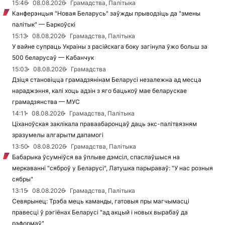
15:46
08.08.2026
Грамадства, Палітыка
Канферэнцыя "Новая Беларусь" заўжды прыводзіць да "змены
палітык" — Баркоўскі
15:13
08.08.2026
Грамадства, Палітыка
У вайне супраць Украіны з расійскага боку загінула ўжо больш за
500 беларусаў — Кабанчук
15:03
08.08.2026
Грамадства
Дзіця становіцца грамадзянінам Беларусі незалежна ад месца
нараджэння, калі хоць адзін з яго бацькоў мае беларускае
грамадзянства — МУС
14:11
08.08.2026
Грамадства, Палітыка
Ціханоўская заклікала праваабаронцаў даць экс-палітвязням
зразумелы алгарытм дапамогі
13:50
08.08.2026
Грамадства, Палітыка
Бабарыка ўсумніўся ва ўплыве дэмсіл, спаслаўшыся на
меркаванні "сяброў у Беларусі", Латушка парыраваў: "У нас розныя
сябры"
13:15
08.08.2026
Грамадства, Палітыка
Севярынец: Трэба мець каманды, гатовыя пры магчымасці
правесці ў рэгіёнах Беларусі "ад акцый і новых вырабаў да
рэформаў"