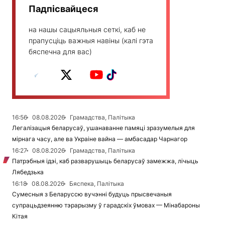
Падпісвайцеся
на нашы сацыяльныя сеткі, каб не
прапусціць важныя навіны (калі гэта
бяспечна для вас)
16:56
08.08.2026
Грамадства, Палітыка
Легалізацыя беларусаў, ушанаванне памяці зразумелыя для
мірнага часу, але ва Украіне вайна — амбасадар Чарнагор
16:27
08.08.2026
Грамадства, Палітыка
Патрэбныя ідэі, каб разварушыць беларусаў замежжа, лічыць
Лябедзька
16:18
08.08.2026
Бяспека, Палітыка
Сумесныя з Беларуссю вучэнні будуць прысвечаныя
супрацьдзеянню тэрарызму ў гарадскіх ўмовах — Мінабароны
Кітая