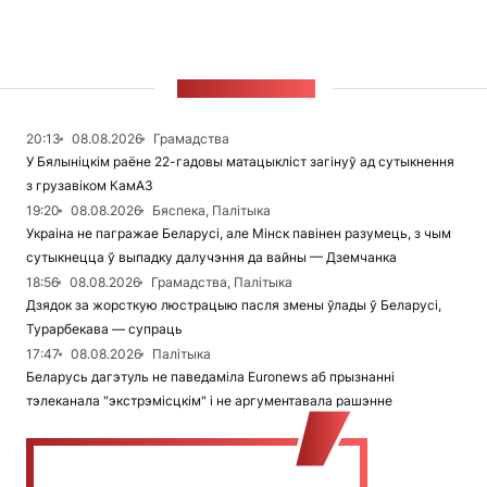
СТУЖКА НАВІН
20:13
08.08.2026
Грамадства
У Бялыніцкім раёне 22-гадовы матацыкліст загінуў ад сутыкнення
з грузавіком КамАЗ
19:20
08.08.2026
Бяспека, Палітыка
Украіна не пагражае Беларусі, але Мінск павінен разумець, з чым
сутыкнецца ў выпадку далучэння да вайны — Дземчанка
18:56
08.08.2026
Грамадства, Палітыка
Дзядок за жорсткую люстрацыю пасля змены ўлады ў Беларусі,
Турарбекава — супраць
17:47
08.08.2026
Палітыка
Беларусь дагэтуль не паведаміла Euronews аб прызнанні
тэлеканала "экстрэмісцкім" і не аргументавала рашэнне