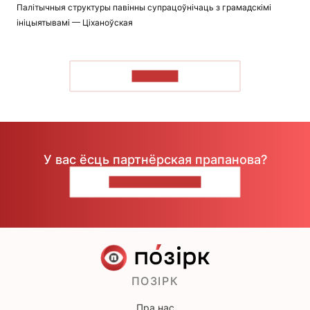
Палітычныя структуры павінны супрацоўнічаць з грамадскімі
ініцыятывамі — Ціханоўская
ЧЫТАЦЬ
У вас ёсць партнёрская прапанова?
НАПІШЫЦЕ НАМ
ПОЗІРК
Пра нас