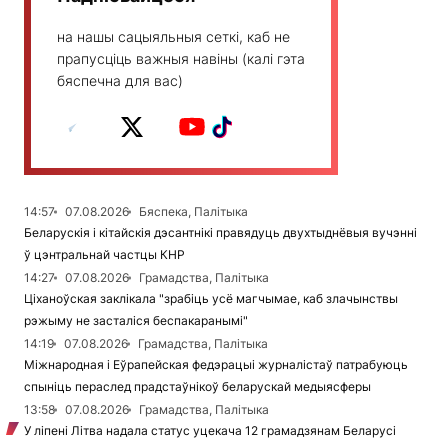
на нашы сацыяльныя сеткі, каб не
прапусціць важныя навіны (калі гэта
бяспечна для вас)
14:57
07.08.2026
Бяспека, Палітыка
Беларускія і кітайскія дэсантнікі правядуць двухтыднёвыя вучэнні
ў цэнтральнай частцы КНР
14:27
07.08.2026
Грамадства, Палітыка
Ціханоўская заклікала "зрабіць усё магчымае, каб злачынствы
рэжыму не засталіся беспакаранымі"
14:19
07.08.2026
Грамадства, Палітыка
Міжнародная і Еўрапейская федэрацыі журналістаў патрабуюць
спыніць пераслед прадстаўнікоў беларускай медыясферы
13:58
07.08.2026
Грамадства, Палітыка
У ліпені Літва надала статус уцекача 12 грамадзянам Беларусі