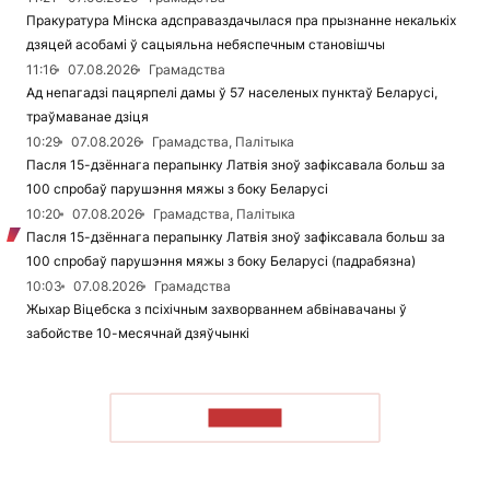
Пракуратура Мінска адсправаздачылася пра прызнанне некалькіх
дзяцей асобамі ў сацыяльна небяспечным становішчы
11:16
07.08.2026
Грамадства
Ад непагадзі пацярпелі дамы ў 57 населеных пунктаў Беларусі,
траўмаванае дзіця
10:29
07.08.2026
Грамадства, Палітыка
Пасля 15-дзённага перапынку Латвія зноў зафіксавала больш за
100 спробаў парушэння мяжы з боку Беларусі
10:20
07.08.2026
Грамадства, Палітыка
Пасля 15-дзённага перапынку Латвія зноў зафіксавала больш за
100 спробаў парушэння мяжы з боку Беларусі (падрабязна)
10:03
07.08.2026
Грамадства
Жыхар Віцебска з псіхічным захворваннем абвінавачаны ў
забойстве 10-месячнай дзяўчынкі
ЧЫТАЦЬ