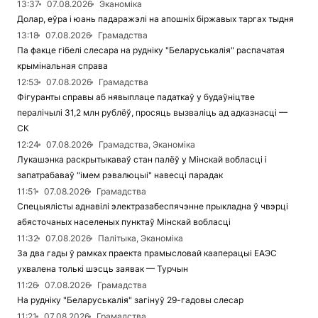
13:37
07.08.2026
Эканоміка
Долар, еўра і юань падаражэлі на апошніх біржавых таргах тыдня
13:18
07.08.2026
Грамадства
Па факце гібелі слесара на рудніку "Беларуськалія" распачатая
крымінальная справа
12:53
07.08.2026
Грамадства
Фігуранты справы аб нявыплаце падаткаў у будаўніцтве
пералічылі 31,2 млн рублёў, просяць вызваліць ад адказнасці —
СК
12:24
07.08.2026
Грамадства, Эканоміка
Лукашэнка раскрытыкаваў стан палёў у Мінскай вобласці і
запатрабаваў "імем рэвалюцыі" навесці парадак
11:51
07.08.2026
Грамадства
Спецыялісты аднавілі электразабеспячэнне прыкладна ў чвэрці
абясточаных населеных пунктаў Мінскай вобласці
11:32
07.08.2026
Палітыка, Эканоміка
За два гады ў рамках праекта прамысловай кааперацыі ЕАЭС
ухвалена толькі шэсць заявак — Турчын
11:26
07.08.2026
Грамадства
На рудніку "Беларуськалія" загінуў 29-гадовы слесар
11:21
07.08.2026
Грамадства