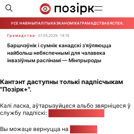
УСЕ НАВІНЫ
ПАЛІТЫКА
ЭКАНОМІКА
ГРАМАДСТВА
БЯСПЕКА
УСЕ
Грамадства
07.05.2025
14:19
Баршчэўнік і сумнік канадскі з’яўляюцца
найбольш небяспечнымі для чалавека
інвазіўным раслінамі — Мінпрыроды
Кантэнт даступны толькі падпісчыкам
"Позірк+".
Калі ласка, аўтарызуйцеся альбо звярніцеся ў
службу падпіскі:
pozirk@pozirk.online
Вы можаце вернуцца на
Галоўную