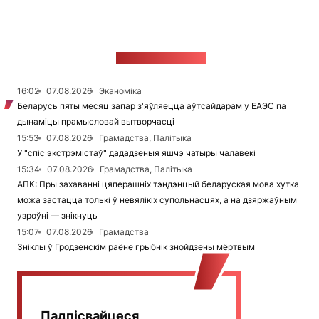
СТУЖКА НАВІН
16:02
07.08.2026
Эканоміка
Беларусь пяты месяц запар з'яўляецца аўтсайдарам у ЕАЭС па
дынаміцы прамысловай вытворчасці
15:53
07.08.2026
Грамадства, Палітыка
У "спіс экстрэмістаў" дададзеныя яшчэ чатыры чалавекі
15:34
07.08.2026
Грамадства, Палітыка
АПК: Пры захаванні цяперашніх тэндэнцый беларуская мова хутка
можа застацца толькі ў невялікіх супольнасцях, а на дзяржаўным
узроўні — знікнуць
15:07
07.08.2026
Грамадства
Зніклы ў Гродзенскім раёне грыбнік знойдзены мёртвым
Падпісвайцеся