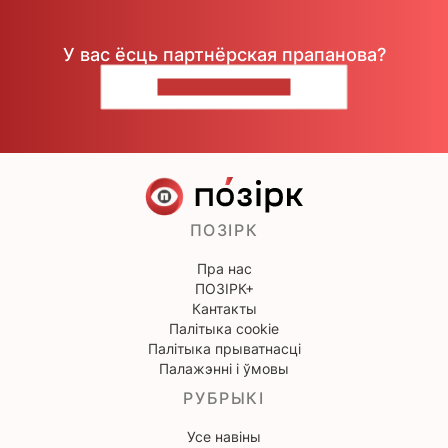
У вас ёсць партнёрская прапанова?
НАПІШЫЦЕ НАМ
ПОЗІРК
Пра нас
ПОЗІРК+
Кантакты
Палітыка cookie
Палітыка прыватнасці
Палажэнні і ўмовы
РУБРЫКІ
Усе навіны