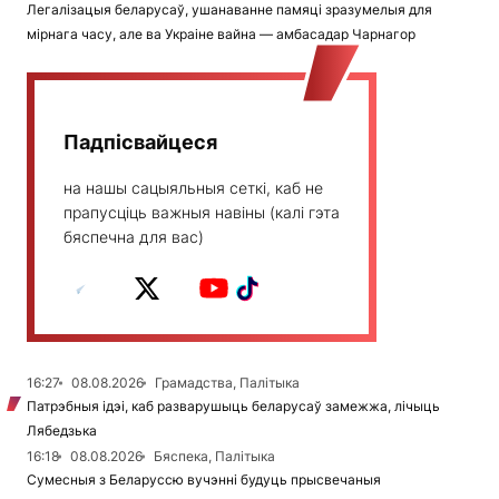
Легалізацыя беларусаў, ушанаванне памяці зразумелыя для
мірнага часу, але ва Украіне вайна — амбасадар Чарнагор
Падпісвайцеся
на нашы сацыяльныя сеткі, каб не
прапусціць важныя навіны (калі гэта
бяспечна для вас)
16:27
08.08.2026
Грамадства, Палітыка
Патрэбныя ідэі, каб разварушыць беларусаў замежжа, лічыць
Лябедзька
16:18
08.08.2026
Бяспека, Палітыка
Сумесныя з Беларуссю вучэнні будуць прысвечаныя