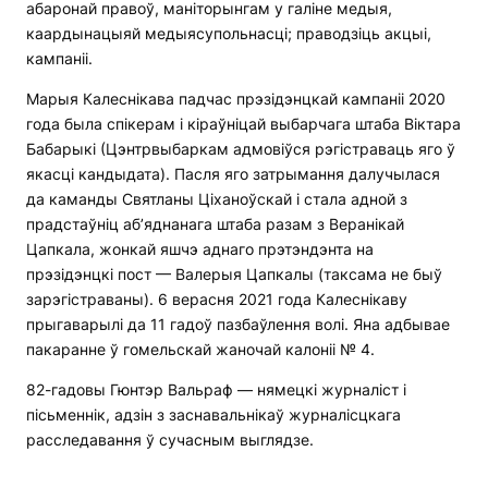
абаронай правоў, маніторынгам у галіне медыя,
каардынацыяй медыясупольнасці; праводзіць акцыі,
кампаніі.
Марыя Калеснікава падчас прэзідэнцкай кампаніі 2020
года была спікерам і кіраўніцай выбарчага штаба Віктара
Бабарыкі (Цэнтрвыбаркам адмовіўся рэгістраваць яго ў
якасці кандыдата). Пасля яго затрымання далучылася
да каманды Святланы Ціханоўскай і стала адной з
прадстаўніц аб’яднанага штаба разам з Веранікай
Цапкала, жонкай яшчэ аднаго прэтэндэнта на
прэзідэнцкі пост — Валерыя Цапкалы (таксама не быў
зарэгістраваны). 6 верасня 2021 года Калеснікаву
прыгаварылі да 11 гадоў пазбаўлення волі. Яна адбывае
пакаранне ў гомельскай жаночай калоніі № 4.
82-гадовы Гюнтэр Вальраф — нямецкі журналіст і
пісьменнік, адзін з заснавальнікаў журналісцкага
расследавання ў сучасным выглядзе.