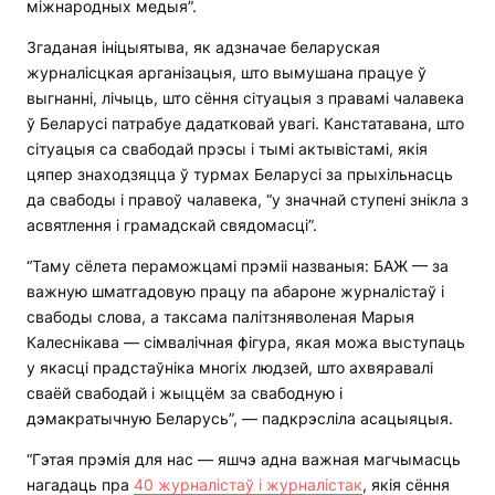
міжнародных медыя”.
Згаданая ініцыятыва, як адзначае беларуская
журналісцкая арганізацыя, што вымушана працуе ў
выгнанні, лічыць, што сёння сітуацыя з правамі чалавека
ў Беларусі патрабуе дадатковай увагі. Канстатавана, што
сітуацыя са свабодай прэсы і тымі актывістамі, якія
цяпер знаходзяцца ў турмах Беларусі за прыхільнасць
да свабоды і правоў чалавека, “у значнай ступені знікла з
асвятлення і грамадскай свядомасці”.
“Таму сёлета пераможцамі прэміі названыя: БАЖ — за
важную шматгадовую працу па абароне журналістаў і
свабоды слова, а таксама палітзняволеная Марыя
Калеснікава — сімвалічная фігура, якая можа выступаць
у якасці прадстаўніка многіх людзей, што ахвяравалі
сваёй свабодай і жыццём за свабодную і
дэмакратычную Беларусь”, — падкрэсліла асацыяцыя.
“Гэтая прэмія для нас — яшчэ адна важная магчымасць
нагадаць пра
40 журналістаў і журналістак
, якія сёння