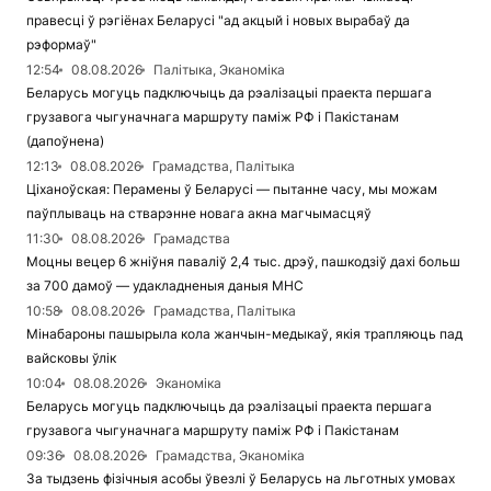
правесці ў рэгіёнах Беларусі "ад акцый і новых вырабаў да
рэформаў"
12:54
08.08.2026
Палітыка, Эканоміка
Беларусь могуць падключыць да рэалізацыі праекта першага
грузавога чыгуначнага маршруту паміж РФ і Пакістанам
(дапоўнена)
12:13
08.08.2026
Грамадства, Палітыка
Ціханоўская: Перамены ў Беларусі — пытанне часу, мы можам
паўплываць на стварэнне новага акна магчымасцяў
11:30
08.08.2026
Грамадства
Моцны вецер 6 жніўня паваліў 2,4 тыс. дрэў, пашкодзіў дахі больш
за 700 дамоў — удакладненыя даныя МНС
10:58
08.08.2026
Грамадства, Палітыка
Мінабароны пашырыла кола жанчын-медыкаў, якія трапляюць пад
вайсковы ўлік
10:04
08.08.2026
Эканоміка
Беларусь могуць падключыць да рэалізацыі праекта першага
грузавога чыгуначнага маршруту паміж РФ і Пакістанам
09:36
08.08.2026
Грамадства, Эканоміка
За тыдзень фізічныя асобы ўвезлі ў Беларусь на льготных умовах