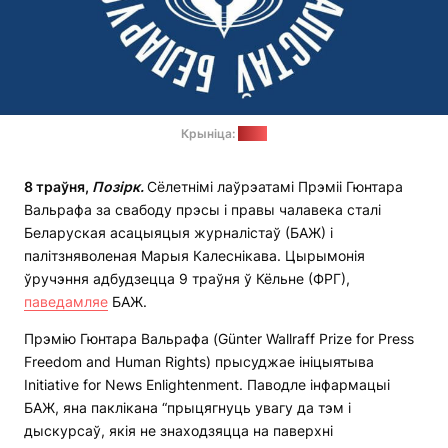
Крыніца:
БАЖ
8 траўня,
Позірк.
Сёлетнімі лаўрэатамі Прэміі Гюнтара
Вальрафа за свабоду прэсы і правы чалавека сталі
Беларуская асацыяцыя журналістаў (БАЖ) і
палітзняволеная Марыя Калеснікава. Цырымонія
ўручэння адбудзецца 9 траўня ў Кёльне (ФРГ),
паведамляе
БАЖ.
Прэмію Гюнтара Вальрафа (Günter Wallraff Prize for Press
Freedom and Human Rights) прысуджае ініцыятыва
Initiative for News Enlightenment. Паводле інфармацыі
БАЖ, яна паклікана “прыцягнуць увагу да тэм і
дыскурсаў, якія не знаходзяцца на паверхні