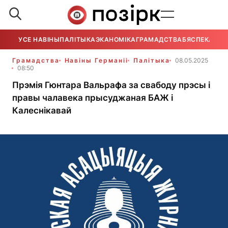
УСЕ НАВІНЫ
ПАЛІТЫКА
ЭКАНОМІКА
ГРАМАДСТВА
БЯСПЕКА
УСЕ
Грамадства
Навіны Германіі
Палітыка
08.05.2025
08:50
Прэмія Гюнтара Вальрафа за свабоду прэсы і
правы чалавека прысуджаная БАЖ і
Калеснікавай