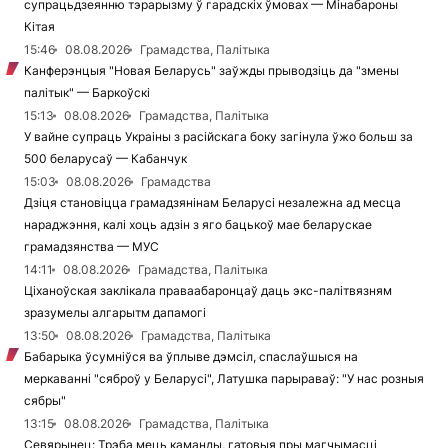
супрацьдзеянню тэрарызму ў гарадскіх ўмовах — Мінабароны
Кітая
15:46
08.08.2026
Грамадства, Палітыка
Канферэнцыя "Новая Беларусь" заўжды прыводзіць да "змены
палітык" — Баркоўскі
15:13
08.08.2026
Грамадства, Палітыка
У вайне супраць Украіны з расійскага боку загінула ўжо больш за
500 беларусаў — Кабанчук
15:03
08.08.2026
Грамадства
Дзіця становіцца грамадзянінам Беларусі незалежна ад месца
нараджэння, калі хоць адзін з яго бацькоў мае беларускае
грамадзянства — МУС
14:11
08.08.2026
Грамадства, Палітыка
Ціханоўская заклікала праваабаронцаў даць экс-палітвязням
зразумелы алгарытм дапамогі
13:50
08.08.2026
Грамадства, Палітыка
Бабарыка ўсумніўся ва ўплыве дэмсіл, спаслаўшыся на
меркаванні "сяброў у Беларусі", Латушка парыраваў: "У нас розныя
сябры"
13:15
08.08.2026
Грамадства, Палітыка
Севярынец: Трэба мець каманды, гатовыя пры магчымасці