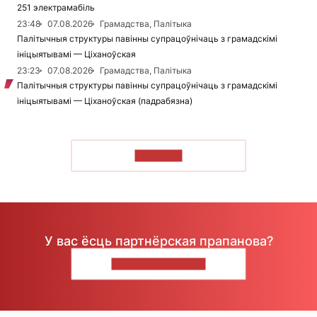
251 электрамабіль
23:48
07.08.2026
Грамадства, Палітыка
Палітычныя структуры павінны супрацоўнічаць з грамадскімі
ініцыятывамі — Ціханоўская
23:23
07.08.2026
Грамадства, Палітыка
Палітычныя структуры павінны супрацоўнічаць з грамадскімі
ініцыятывамі — Ціханоўская (падрабязна)
ЧЫТАЦЬ
У вас ёсць партнёрская прапанова?
НАПІШЫЦЕ НАМ