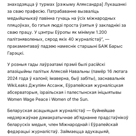
знаходзяцца ў турмах [рэжыму Аляксандра] Лукашэнкі
за сваю прафесію. Патрабаванне вызваліць
медыйшчыкаў павінна гучаць на ўсіх міжнародных
пляцоўках, бо гэтыя людзі проста ўзятыя ў закладнікі за
сваю працу. У цэнтры Еўропы як мінімум 1.200
палітзняволеных, сярод якіх 40 журналістаў”, —
пракаментаваў падзею намеснік старшыні БАЖ Барыс
Гарэцкі.
У розныя гады лаўрэатамі прэміі былі расійскі
апазіцыйны палітык Аляксей Навальны (памёр 16 лютага
2024 года ў калоніі; імаверна, быў забіты), заснавальнік
WikiLeaks Джуліян Ассанж, Еўрапейская журналісцкая
абсерваторыя, ізраільская і палестынская ініцыятывы
Women Wage Peace і Women of the Sun.
Беларуская асацыяцыя журналістаў — буйнейшае
недзяржаўнае дэмакратычнае аб’яднанне прадстаўнікоў
беларускіх медыя, член Міжнароднай і Еўрапейскай
федэрацыі журналістаў. Займаецца адукацыяй,