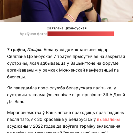
Святлана Ціханоўская
Архіўнае фота:
Прэс-служба Святланы Ціханоўскай
7
траўня
,
П
о
з
і
рк
.
Беларускі дэмакратычны лідар
Святлана Ціханоўская 7 траўня прысутнічае на закрытай
сустрэчы, якая адбываецца у Вашынгтоне на форуме,
арганізаваным у рамках Мюнхенскай канферэнцыі па
бяспецы.
Як паведаміла прэс-служба беларускага палітыка, у
сустрэчы таксама ўдзельнічае віцэ-прэзідэнт ЗША Джэй
Дзі Вэнс.
Мерапрыемства ў Вашынгтоне праходзіць праз тыдзень
пасля таго, як 30 красавіка ў Беларусі быў
вызвалены
асуджаны ў 2022 годзе да доўгага тэрміну зняволення
па палітычна матываванай “справе змоўшчыкаў“