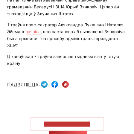
грамадзянін Беларусі і ЗША Юрый Зянковіч. Цяпер ён
знаходзіцца ў Злучаных Штатах.
1 траўня прэс-сакратар Аляксандра Лукашэнкі Наталля
Эйсмант
заявіла
, што пастанова аб вызваленні Зянковіча
была прынятая “на просьбу адміністрацыі прэзідэнта
ЗША”.
Ціханоўская 7 траўня завяршае тыднёвы візіт у гэтую
краіну.
ПАДЗЯЛІЦЦА:
ПАКАЗАЦЬ БОЛЬШ
СТУЖКА НАВІН