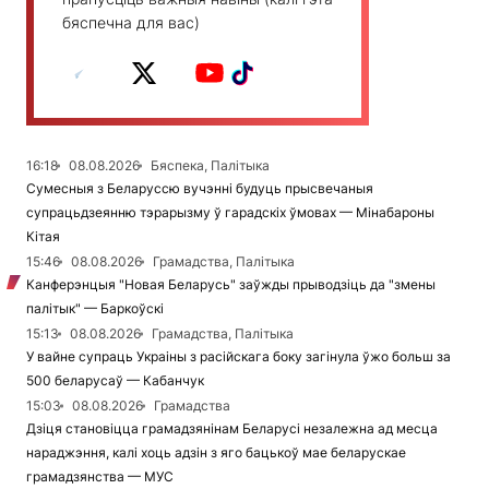
бяспечна для вас)
16:18
08.08.2026
Бяспека, Палітыка
Сумесныя з Беларуссю вучэнні будуць прысвечаныя
супрацьдзеянню тэрарызму ў гарадскіх ўмовах — Мінабароны
Кітая
15:46
08.08.2026
Грамадства, Палітыка
Канферэнцыя "Новая Беларусь" заўжды прыводзіць да "змены
палітык" — Баркоўскі
15:13
08.08.2026
Грамадства, Палітыка
У вайне супраць Украіны з расійскага боку загінула ўжо больш за
500 беларусаў — Кабанчук
15:03
08.08.2026
Грамадства
Дзіця становіцца грамадзянінам Беларусі незалежна ад месца
нараджэння, калі хоць адзін з яго бацькоў мае беларускае
грамадзянства — МУС