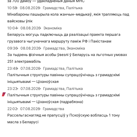
за 700 дамоў — удакладненыя даныя МНС
10:58
08.08.2026
Грамадства, Палітыка
Мінабароны пашырыла кола жанчын-медыкаў, якія трапляюць пад
вайсковы ўлік
10:04
08.08.2026
Эканоміка
Беларусь могуць падключыць да рэалізацыі праекта першага
грузавога чыгуначнага маршруту паміж РФ і Пакістанам
09:36
08.08.2026
Грамадства, Эканоміка
За тыдзень фізічныя асобы ўвезлі ў Беларусь на льготных умовах
251 электрамабіль
23:48
07.08.2026
Грамадства, Палітыка
Палітычныя структуры павінны супрацоўнічаць з грамадскімі
ініцыятывамі — Ціханоўская
23:23
07.08.2026
Грамадства, Палітыка
Палітычныя структуры павінны супрацоўнічаць з грамадскімі
ініцыятывамі — Ціханоўская (падрабязна)
22:02
07.08.2026
Грамадства
Рассельгаснагляд не прапусціў у Пскоўскую вобласць 1 тону
масла з Беларусі