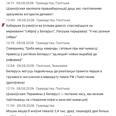
14:11
08.08.2026
Грамадства, Палітыка
Ціханоўская заклікала праваабаронцаў даць экс-палітвязням
зразумелы алгарытм дапамогі
13:50
08.08.2026
Грамадства, Палітыка
Бабарыка ўсумніўся ва ўплыве дэмсіл, спаслаўшыся на
меркаванні "сяброў у Беларусі", Латушка парыраваў: "У нас розныя
сябры"
13:15
08.08.2026
Грамадства, Палітыка
Севярынец: Трэба мець каманды, гатовыя пры магчымасці
правесці ў рэгіёнах Беларусі "ад акцый і новых вырабаў да
рэформаў"
12:54
08.08.2026
Палітыка, Эканоміка
Беларусь могуць падключыць да рэалізацыі праекта першага
грузавога чыгуначнага маршруту паміж РФ і Пакістанам
(дапоўнена)
12:13
08.08.2026
Грамадства, Палітыка
Ціханоўская: Перамены ў Беларусі — пытанне часу, мы можам
паўплываць на стварэнне новага акна магчымасцяў
11:30
08.08.2026
Грамадства
Моцны вецер 6 жніўня паваліў 2,4 тыс. дрэў, пашкодзіў дахі больш