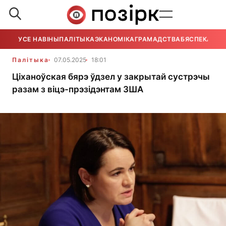
УСЕ НАВІНЫ
ПАЛІТЫКА
ЭКАНОМІКА
ГРАМАДСТВА
БЯСПЕКА
УСЕ
Палітыка
07.05.2025
18:01
Ціханоўская бярэ ўдзел у закрытай сустрэчы
разам з віцэ-прэзідэнтам ЗША