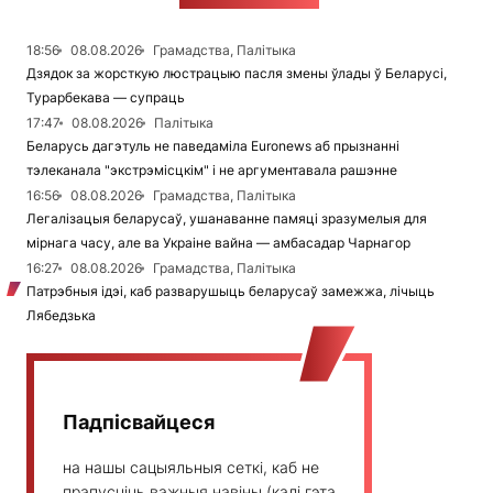
18:56
08.08.2026
Грамадства, Палітыка
Дзядок за жорсткую люстрацыю пасля змены ўлады ў Беларусі,
Турарбекава — супраць
17:47
08.08.2026
Палітыка
Беларусь дагэтуль не паведаміла Euronews аб прызнанні
тэлеканала "экстрэмісцкім" і не аргументавала рашэнне
16:56
08.08.2026
Грамадства, Палітыка
Легалізацыя беларусаў, ушанаванне памяці зразумелыя для
мірнага часу, але ва Украіне вайна — амбасадар Чарнагор
16:27
08.08.2026
Грамадства, Палітыка
Патрэбныя ідэі, каб разварушыць беларусаў замежжа, лічыць
Лябедзька
Падпісвайцеся
на нашы сацыяльныя сеткі, каб не
прапусціць важныя навіны (калі гэта