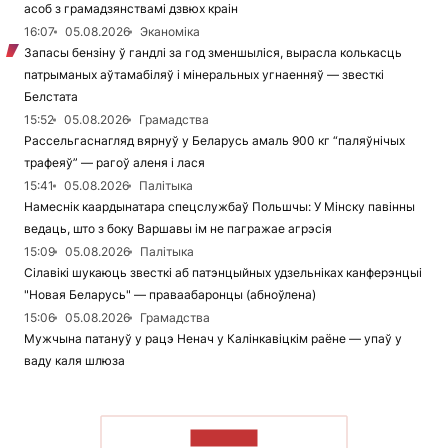
асоб з грамадзянствамі дзвюх краін
16:07
05.08.2026
Эканоміка
Запасы бензіну ў гандлі за год зменшыліся, вырасла колькасць
патрыманых аўтамабіляў і мінеральных угнаенняў — звесткі
Белстата
15:52
05.08.2026
Грамадства
Рассельгаснагляд вярнуў у Беларусь амаль 900 кг “паляўнічых
трафеяў” — рагоў аленя і лася
15:41
05.08.2026
Палітыка
Намеснік каардынатара спецслужбаў Польшчы: У Мінску павінны
ведаць, што з боку Варшавы ім не пагражае агрэсія
15:09
05.08.2026
Палітыка
Сілавікі шукаюць звесткі аб патэнцыйных удзельніках канферэнцыі
"Новая Беларусь" — праваабаронцы (абноўлена)
15:06
05.08.2026
Грамадства
Мужчына патануў у рацэ Ненач у Калінкавіцкім раёне — упаў у
ваду каля шлюза
ЧЫТАЦЬ