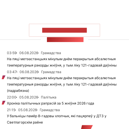
ПАКАЗАЦЬ БОЛЬШ
СТУЖКА НАВІН
03:59
06.08.2026
Грамадства
На пяці метэастанцыях мінулым днём перакрытыя абсалютныя
тэмпературныя рэкорды жніўня, у тым ліку 121-гадовай даўніны
03:47
06.08.2026
Грамадства
На пяці метэастанцыях мінулым днём перакрытыя абсалютныя
тэмпературныя рэкорды жніўня, у тым ліку 121-гадовай даўніны
(падрабязна)
22:00
05.08.2026
Палітыка
Хроніка палітычных рэпрэсій за 5 жніўня 2026 года
21:15
05.08.2026
Грамадства
У бальніцы памёр 8-гадовы хлопчык, які пацярпеў у ДТЗ у
Светлагорскім раёне