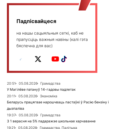
Падпісвайцеся
на нашы сацыяльныя сеткі, каб не
прапусціць важныя навіны (калі гэта
бяспечна для вас)
20:51
05.08.2026
Грамадства
У Магілёве патануў 14-гадовы падлетак
20:11
05.08.2026
Эканоміка
Беларусь працягвае нарошчваць пастаўкі ў Расію бензіну і
дызпаліва
19:37
05.08.2026
Грамадства
З 1 верасня на 5% падаражэе школьнае харчаванне
19:21
05.08.2026
Грамадства, Палітыка