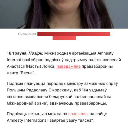
Скрыншот
запісанага Лойка на выпадак затрымання
відэазвароту
18 траўня,
Позірк
.
Міжнародная арганізацыя Amnesty
International збірае подпісы ў падтрымку палітзняволенай
Анастасіі (Насты) Лойка,
паведамляе
праваабарончы
цэнтр “Вясна”.
Подпісы плануецца перадаць міністру замежных спраў
Польшчы Радаславу Сікорскаму, каб “ён уздымаў
пытанне вызвалення беларускай палітзняволенай на
міжнароднай арэне”, адзначаюць праваабаронцы.
Падпісаць петыцыю можна па
спасылцы
на сайце
Amnesty International, звяртае ўвагу “Вясна”.