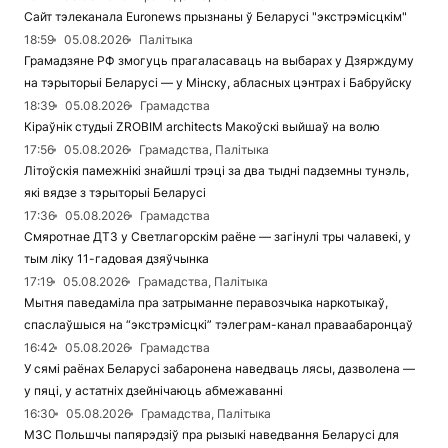
Сайт тэлеканала Euronews прызнаны ў Беларусі "экстрэмісцкім"
18:59
05.08.2026
Палітыка
Грамадзяне РФ змогуць прагаласаваць на выбарах у Дзярждуму
на тэрыторыі Беларусі — у Мінску, абласных цэнтрах і Бабруйску
18:39
05.08.2026
Грамадства
Кіраўнік студыі ZROBIM architects Макоўскі выйшаў на волю
17:56
05.08.2026
Грамадства, Палітыка
Літоўскія памежнікі знайшлі трэці за два тыдні падземны тунэль,
які вядзе з тэрыторыі Беларусі
17:36
05.08.2026
Грамадства
Смяротнае ДТЗ у Светлагорскім раёне — загінулі тры чалавекі, у
тым ліку 11-гадовая дзяўчынка
17:19
05.08.2026
Грамадства, Палітыка
Мытня паведаміла пра затрыманне перавозчыка наркотыкаў,
спаслаўшыся на “экстрэмісцкі” тэлеграм-канал праваабаронцаў
16:42
05.08.2026
Грамадства
У сямі раёнах Беларусі забаронена наведваць лясы, дазволена —
у пяці, у астатніх дзейнічаюць абмежаванні
16:30
05.08.2026
Грамадства, Палітыка
МЗС Польшчы папярэдзіў пра рызыкі наведвання Беларусі для