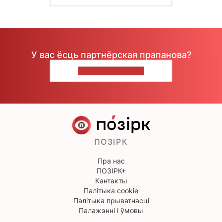
У вас ёсць партнёрская прапанова?
НАПІШЫЦЕ НАМ
ПОЗІРК
Пра нас
ПОЗІРК+
Кантакты
Палітыка cookie
Палітыка прыватнасці
Палажэнні і ўмовы