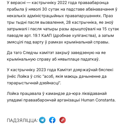
У верасні — кастрычніку 2022 года праваабаронца
прабыла ў няволі 30 сутак на падставе абвінавачання ў
некалькіх адміністрацыйных правапарушэннях. Праз
тры тыдні пасля вызвалення, 28 кастрычніка, яе зноў
затрымалі і пасля чатыры разы арыштоўвалі на 15 сутак
паводле арт. 19.1 КаАП (дробнае хуліганства), а затым
змясцілі пад варту ў рамках крымінальнай справы.
Да таго Следчы камітэт закрыў заведзеную на яе
крымінальную справу аб нявыплаце падаткаў.
У кастрычніку 2023 года Камітэт дзяржаўнай бяспекі
ўнёс Лойка ў спіс “асоб, якія маюць дачыненне да
тэрарыстычнай дзейнасці”.
Лойка працавала ў камандзе дэ-юрэ ліквідаванай
уладамі праваабарончай арганізацыі Human Constanta.
ПАДЗЯЛІЦЦА: