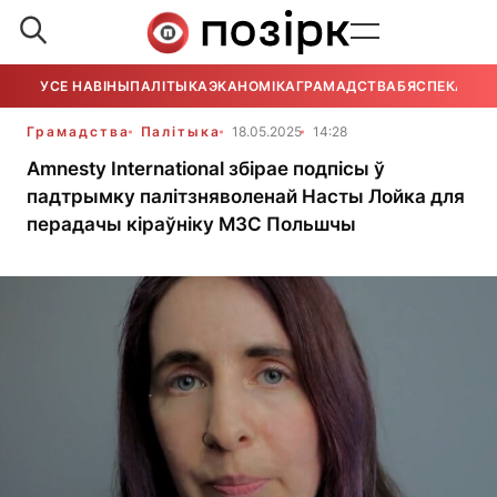
УСЕ НАВІНЫ
ПАЛІТЫКА
ЭКАНОМІКА
ГРАМАДСТВА
БЯСПЕКА
УСЕ
Грамадства
Палітыка
18.05.2025
14:28
Amnesty International збірае подпісы ў
падтрымку палітзняволенай Насты Лойка для
перадачы кіраўніку МЗС Польшчы