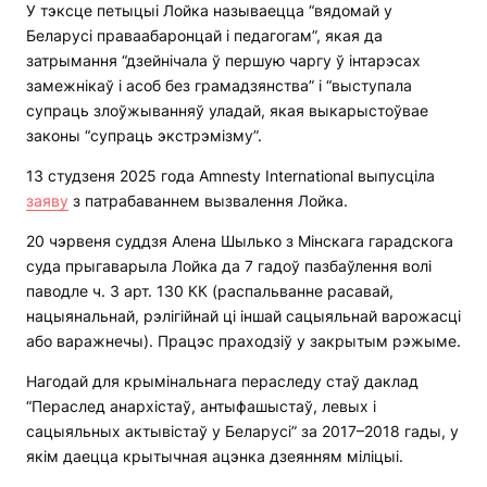
У тэксце петыцыі Лойка называецца “вядомай у
Беларусі праваабаронцай і педагогам”, якая да
затрымання “дзейнічала ў першую чаргу ў інтарэсах
замежнікаў і асоб без грамадзянства” і “выступала
супраць злоўжыванняў уладай, якая выкарыстоўвае
законы “супраць экстрэмізму”.
13 студзеня 2025 года Amnesty International выпусціла
заяву
з патрабаваннем вызвалення Лойка.
20 чэрвеня суддзя Алена Шылько з Мінскага гарадскога
суда прыгаварыла Лойка да 7 гадоў пазбаўлення волі
паводле ч. 3 арт. 130 КК (распальванне расавай,
нацыянальнай, рэлігійнай ці іншай сацыяльнай варожасці
або варажнечы). Працэс праходзіў у закрытым рэжыме.
Нагодай для крымінальнага пераследу стаў даклад
“Пераслед анархістаў, антыфашыстаў, левых і
сацыяльных актывістаў у Беларусі” за 2017–2018 гады, у
якім даецца крытычная ацэнка дзеянням міліцыі.