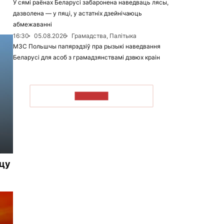
У сямі раёнах Беларусі забаронена наведваць лясы,
дазволена — у пяці, у астатніх дзейнічаюць
абмежаванні
16:30
05.08.2026
Грамадства, Палітыка
МЗС Польшчы папярэдзіў пра рызыкі наведвання
Беларусі для асоб з грамадзянствамі дзвюх краін
ЧЫТАЦЬ
ацу