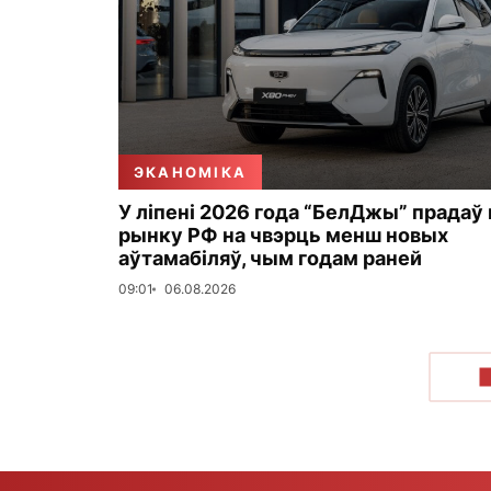
ЭКАНОМІКА
У ліпені 2026 года “БелДжы” прадаў 
рынку РФ на чвэрць менш новых
аўтамабіляў, чым годам раней
09:01
06.08.2026