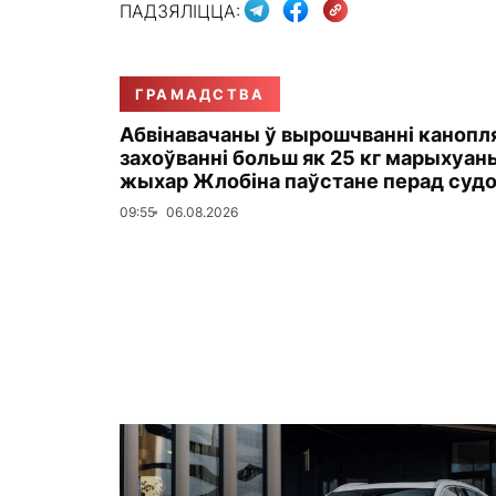
ПАДЗЯЛІЦЦА:
ГРАМАДСТВА
Абвінавачаны ў вырошчванні канопля
захоўванні больш як 25 кг марыхуан
жыхар Жлобіна паўстане перад суд
09:55
06.08.2026