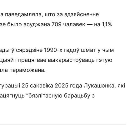
а паведамляла, што за здзяйсненне
е было асуджана 709 чалавек — на 1,1%
ды ў сярэдзіне 1990-х гадоў шмат у чым
пцыяй і працягвае выкарыстоўваць гэтую
была пераможана.
гурацыі 25 сакавіка 2025 года Лукашэнка, які
рацягнуць “бязлітасную барацьбу з