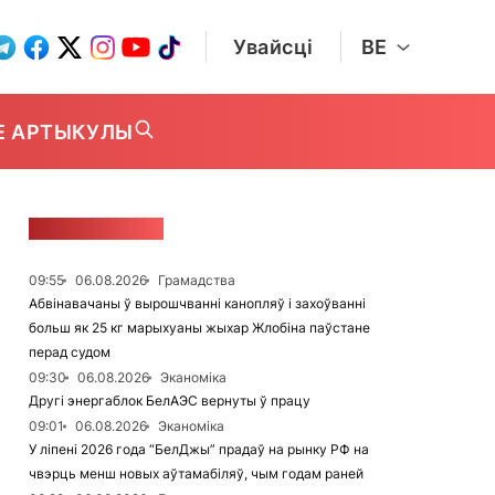
Увайсці
BE
Е АРТЫКУЛЫ
СТУЖКА НАВІН
09:55
06.08.2026
Грамадства
Абвінавачаны ў вырошчванні канопляў і захоўванні
больш як 25 кг марыхуаны жыхар Жлобіна паўстане
перад судом
09:30
06.08.2026
Эканоміка
Другі энергаблок БелАЭС вернуты ў працу
09:01
06.08.2026
Эканоміка
У ліпені 2026 года “БелДжы” прадаў на рынку РФ на
чвэрць менш новых аўтамабіляў, чым годам раней