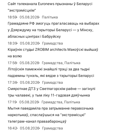
Сайт тэлеканала Euronews прызнаны ў Беларусі
"экстрэмісцкім"
18:59
05.08.2026
Палітыка
Грамадзяне РФ змогуць прагаласаваць на выбарах
у Дзярждуму на тэрыторыі Беларусі — у Мінску,
абласных цэнтрах і Бабруйску
18:39
05.08.2026
Грамадства
Кіраўнік студыі ZROBIM architects Макоўскі выйшаў
на волю
17:56
05.08.2026
Грамадства, Палітыка
Літоўскія памежнікі знайшлі трэці за два тыдні
падземны тунэль, які вядзе з тэрыторыі Беларусі
17:36
05.08.2026
Грамадства
Смяротнае ДТЗ у Светлагорскім раёне — загінулі
тры чалавекі, у тым ліку 11-гадовая дзяўчынка
17:19
05.08.2026
Грамадства, Палітыка
Мытня паведаміла пра затрыманне перавозчыка
наркотыкаў, спаслаўшыся на “экстрэмісцкі”
тэлеграм-канал праваабаронцаў
16:42
05.08.2026
Грамадства