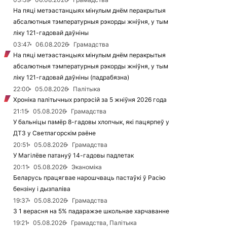
На пяці метэастанцыях мінулым днём перакрытыя
абсалютныя тэмпературныя рэкорды жніўня, у тым
ліку 121-гадовай даўніны
03:47
06.08.2026
Грамадства
На пяці метэастанцыях мінулым днём перакрытыя
абсалютныя тэмпературныя рэкорды жніўня, у тым
ліку 121-гадовай даўніны (падрабязна)
22:00
05.08.2026
Палітыка
Хроніка палітычных рэпрэсій за 5 жніўня 2026 года
21:15
05.08.2026
Грамадства
У бальніцы памёр 8-гадовы хлопчык, які пацярпеў у
ДТЗ у Светлагорскім раёне
20:51
05.08.2026
Грамадства
У Магілёве патануў 14-гадовы падлетак
20:11
05.08.2026
Эканоміка
Беларусь працягвае нарошчваць пастаўкі ў Расію
бензіну і дызпаліва
19:37
05.08.2026
Грамадства
З 1 верасня на 5% падаражэе школьнае харчаванне
19:21
05.08.2026
Грамадства, Палітыка