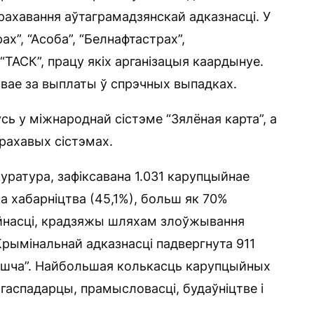
рахавання аўтаграмадзянскай адказнасці. У
”, “Асоба”, “Белнафтастрах”,
 “ТАСК”, працу якіх арганізацыя каардынуе.
звае за выплаты ў спрэчных выпадках.
ь у міжнароднай сістэме “Зялёная карта”, а
трахавых сістэмах.
уратура, зафіксавана 1.031 карупцыйнае
 хабарніцтва (45,1%), больш як 70%
йнасці, крадзяжы шляхам злоўжывання
рымінальнай адказнасці падвергнута 911
овішча”. Найбольшая колькасць карупцыйных
гаспадарцы, прамысловасці, будаўніцтве і