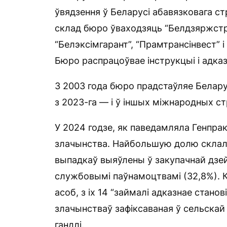
ўвядзення ў Беларусі абавязковага ст
склад бюро ўваходзяць “Белдзяржстрах
“Белэксімгарант”, “Прамтрансінвест” і
Бюро распрацоўвае інструкцыі і адка
З 2003 года бюро прадстаўляе Беларус
з 2023-га — і ў іншых міжнародных с
У 2024 годзе, як паведамляла Генпрак
злачынства. Найбольшую долю склала
выпадкаў выяўлены ў закупачнай дзе
службовымі паўнамоцтвамі (32,8%). К
асоб, з іх 14 “займалі адказнае стан
злачынстваў зафіксаваная ў сельскай 
гандлі.