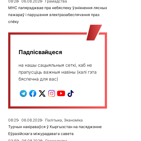
08:28
06.08.2026
Грамадства
МНС папярэджвае пра небяспеку ўзнікнення лясных
пажараў і парушэння электразабеспячэння праз
спёку
Падпісвайцеся
на нашы сацыяльныя сеткі, каб не
прапусціць важныя навіны (калі гэта
бяспечна для вас)
08:25
06.08.2026
Палітыка, Эканоміка
Турчын накіраваўся ў Кыргызстан на пасяджэнне
Еўразійскага міжурадавага савета
03:59
06.08.2026
Грамадства