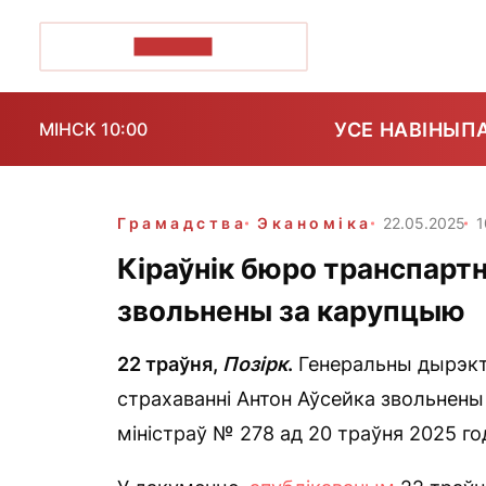
ПОЗІРК+
УСЕ НАВІНЫ
П
МІНСК 10:00
Грамадства
Эканоміка
22.05.2025
1
Кіраўнік бюро транспарт
звольнены за карупцыю
22 траўня,
Позірк
.
Генеральны дырэкт
страхаванні Антон Аўсейка звольнены
міністраў № 278 ад 20 траўня 2025 го