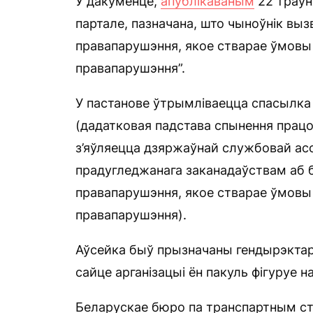
У дакуменце,
апублікаваным
22 траўн
партале, пазначана, што чыноўнік выз
правапарушэння, якое стварае ўмовы 
правапарушэння”.
У пастанове ўтрымліваецца спасылка на
(дадатковая падстава спынення працо
з’яўляецца дзяржаўнай службовай асо
прадугледжанага заканадаўствам аб 
правапарушэння, якое стварае ўмовы 
правапарушэння).
Аўсейка быў прызначаны гендырэктар
сайце арганізацыі ён пакуль фігуруе н
Беларускае бюро па транспартным стр