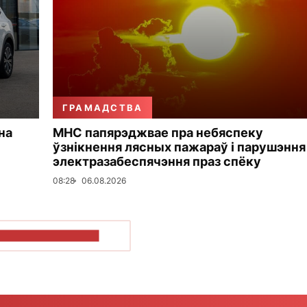
ГРАМАДСТВА
на
МНС папярэджвае пра небяспеку
ўзнікнення лясных пажараў і парушэння
электразабеспячэння праз спёку
08:28
06.08.2026
ПАКАЗАЦЬ БОЛЬШ