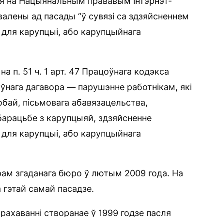
я на Нацыянальным прававым інтэрнэт-
валены ад пасады “ў сувязі са здзяйсненнем
для карупцыі, або карупцыйнага
 п. 51 ч. 1 арт. 47 Працоўнага кодэкса
ўнага дагавора — парушэнне работнікам, які
бай, пісьмовага абавязацельства,
барацьбе з карупцыяй, здзяйсненне
для карупцыі, або карупцыйнага
ам згаданага бюро ў лютым 2009 года. На
а гэтай самай пасадзе.
ахаванні створанае ў 1999 годзе пасля