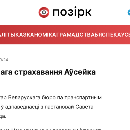
АЛІТЫКА
ЭКАНОМІКА
ГРАМАДСТВА
БЯСПЕКА
УС
0:24
нага страхавання Аўсейка
ар Беларускага бюро па транспартным
 ў адпаведнасці з пастановай Савета
да.