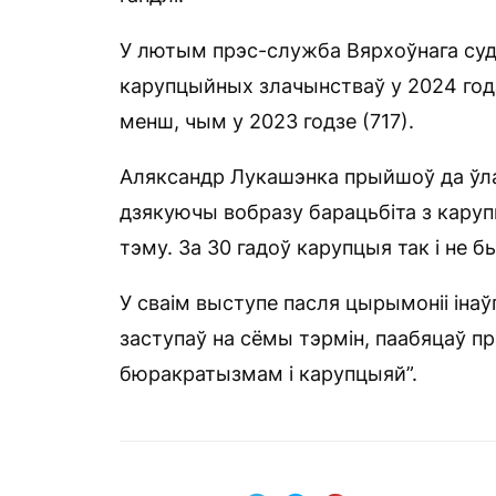
У лютым прэс-служба Вярхоўнага суд
карупцыйных злачынстваў у 2024 годз
менш, чым у 2023 годзе (717).
Аляксандр Лукашэнка прыйшоў да ўла
дзякуючы вобразу барацьбіта з кару
тэму. За 30 гадоў карупцыя так і не 
У сваім выступе пасля цырымоніі інаў
заступаў на сёмы тэрмін, паабяцаў п
бюракратызмам і карупцыяй”.