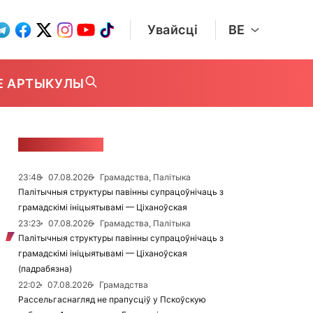
Увайсці
BE
Е АРТЫКУЛЫ
СТУЖКА НАВІН
23:48
07.08.2026
Грамадства, Палітыка
Палітычныя структуры павінны супрацоўнічаць з
грамадскімі ініцыятывамі — Ціханоўская
23:23
07.08.2026
Грамадства, Палітыка
Палітычныя структуры павінны супрацоўнічаць з
грамадскімі ініцыятывамі — Ціханоўская
(падрабязна)
22:02
07.08.2026
Грамадства
Рассельгаснагляд не прапусціў у Пскоўскую