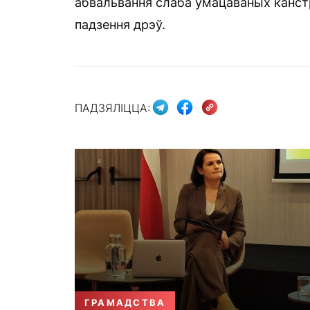
абвальвання слаба ўмацаваных канстр
падзення дрэў.
ПАДЗЯЛІЦЦА:
ГРАМАДСТВА