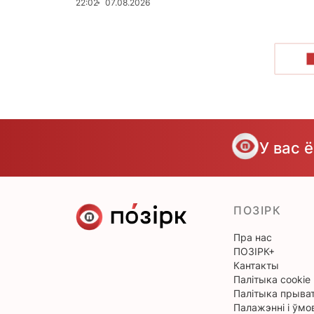
22:02
07.08.2026
У вас 
ПОЗІРК
Пра нас
ПОЗІРК+
Кантакты
Палітыка cookie
Палітыка прыват
Палажэнні і ўмо