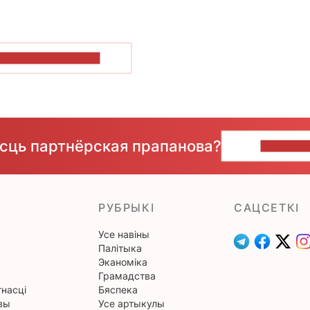
ПАКАЗАЦЬ БОЛЬШ
ёсць партнёрская прапанова?
НАПІШЫ
РУБРЫКІ
САЦСЕТКІ
Усе навіны
Палітыка
Эканоміка
Грамадства
насці
Бяспека
вы
Усе артыкулы