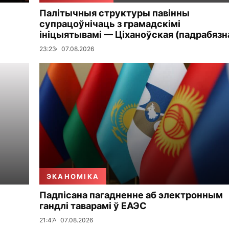
Палітычныя структуры павінны
супрацоўнічаць з грамадскімі
ініцыятывамі — Ціханоўская (падрабязн
23:23
07.08.2026
ЭКАНОМІКА
Падпісана пагадненне аб электронным
гандлі таварамі ў ЕАЭС
21:47
07.08.2026