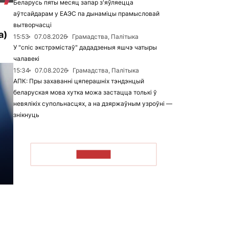
Беларусь пяты месяц запар з'яўляецца
аўтсайдарам у ЕАЭС па дынаміцы прамысловай
вытворчасці
а)
15:53
07.08.2026
Грамадства, Палітыка
У "спіс экстрэмістаў" дададзеныя яшчэ чатыры
чалавекі
15:34
07.08.2026
Грамадства, Палітыка
АПК: Пры захаванні цяперашніх тэндэнцый
беларуская мова хутка можа застацца толькі ў
невялікіх супольнасцях, а на дзяржаўным узроўні —
знікнуць
ЧЫТАЦЬ