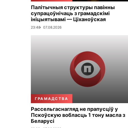
Палітычныя структуры павінны
супрацоўнічаць з грамадскімі
ініцыятывамі — Ціханоўская
23:48
07.08.2026
ГРАМАДСТВА
Рассельгаснагляд не прапусціў у
Пскоўскую вобласць 1 тону масла з
Беларусі