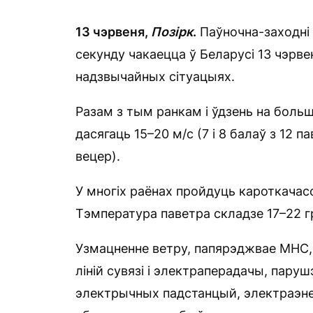
13 чэрвеня,
Позірк
.
Паўночна-заходні 
секунду чакаецца ў Беларусі 13 чэрве
надзвычайных сітуацыях.
Разам з тым ранкам і ўдзень на больш
дасягаць 15–20 м/с (7 і 8 балаў з 12
вецер).
У многіх раёнах пройдуць кароткача
Тэмпература паветра складзе 17–22 г
Узмацненне ветру, папярэджвае МНС,
ліній сувязі і электраперадачы, пар
электрычных падстанцый, электраэнер