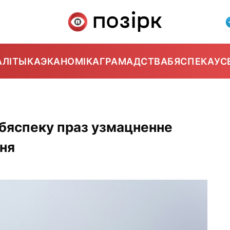
АЛІТЫКА
ЭКАНОМІКА
ГРАМАДСТВА
БЯСПЕКА
УС
бяспеку праз узмацненне
еня