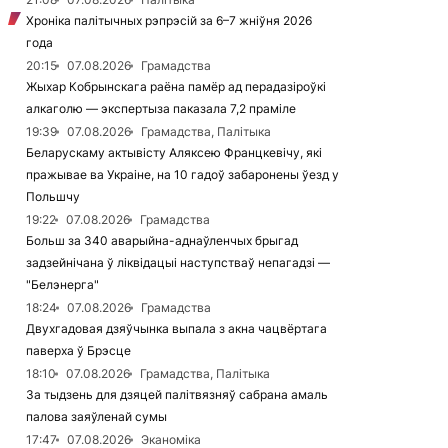
Хроніка палітычных рэпрэсій за 6–7 жніўня 2026
года
20:15
07.08.2026
Грамадства
Жыхар Кобрынскага раёна памёр ад перадазіроўкі
алкаголю — экспертыза паказала 7,2 праміле
19:39
07.08.2026
Грамадства, Палітыка
Беларускаму актывісту Аляксею Францкевічу, які
пражывае ва Украіне, на 10 гадоў забаронены ўезд у
Польшчу
19:22
07.08.2026
Грамадства
Больш за 340 аварыйна-аднаўленчых брыгад
задзейнічана ў ліквідацыі наступстваў непагадзі —
"Белэнерга"
18:24
07.08.2026
Грамадства
Двухгадовая дзяўчынка выпала з акна чацвёртага
паверха ў Брэсце
18:10
07.08.2026
Грамадства, Палітыка
За тыдзень для дзяцей палітвязняў сабрана амаль
палова заяўленай сумы
17:47
07.08.2026
Эканоміка