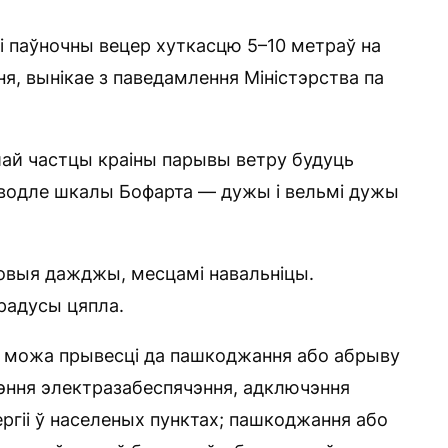
і паўночны вецер хуткасцю 5–10 метраў на
ня, вынікае з паведамлення Міністэрства па
ай частцы краіны парывы ​​ветру будуць
 паводле шкалы Бофарта — дужы і вельмі дужы
совыя дажджы, месцамі навальніцы.
радусы цяпла.
 можа прывесці да пашкоджання або абрыву
ушэння электразабеспячэння, адключэння
гіі ў населеных пунктах; пашкоджання або