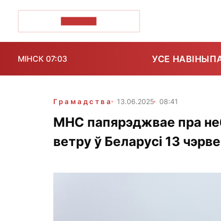
ПОЗІРК+
УСЕ НАВІНЫ
П
МІНСК 07:03
Грамадства
13.06.2025
08:41
МНС папярэджвае пра не
ветру ў Беларусі 13 чэрв