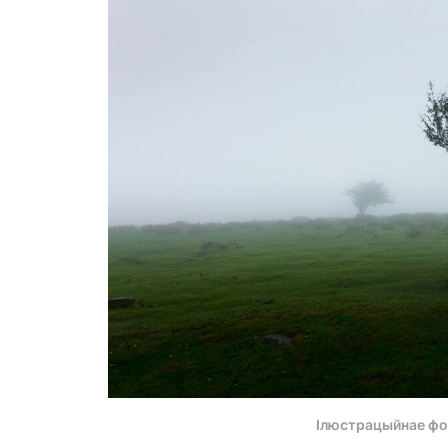
Ілюстрацыйнае фо