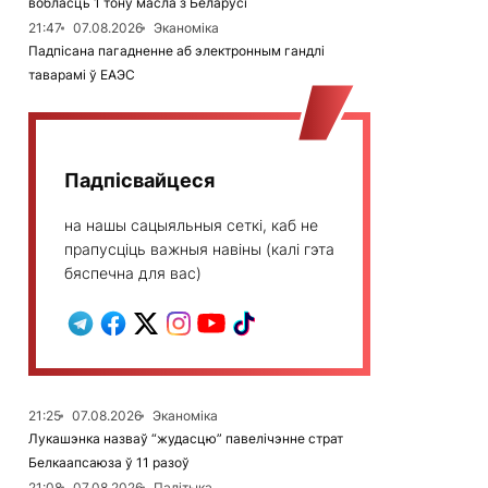
вобласць 1 тону масла з Беларусі
21:47
07.08.2026
Эканоміка
Падпісана пагадненне аб электронным гандлі
таварамі ў ЕАЭС
Падпісвайцеся
на нашы сацыяльныя сеткі, каб не
прапусціць важныя навіны (калі гэта
бяспечна для вас)
21:25
07.08.2026
Эканоміка
Лукашэнка назваў “жудасцю” павелічэнне страт
Белкаапсаюза ў 11 разоў
21:08
07.08.2026
Палітыка