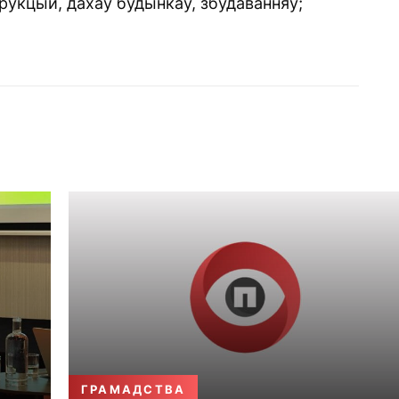
укцый, дахаў будынкаў, збудаванняў;
ГРАМАДСТВА