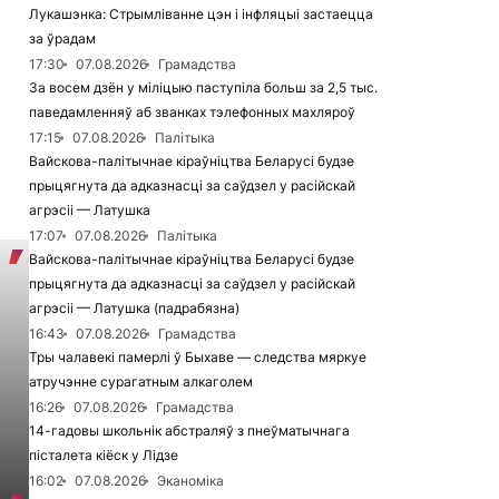
Лукашэнка: Стрымліванне цэн і інфляцыі застаецца
за ўрадам
17:30
07.08.2026
Грамадства
За восем дзён у міліцыю паступіла больш за 2,5 тыс.
паведамленняў аб званках тэлефонных махляроў
17:15
07.08.2026
Палітыка
Вайскова-палітычнае кіраўніцтва Беларусі будзе
прыцягнута да адказнасці за саўдзел у расійскай
агрэсіі — Латушка
17:07
07.08.2026
Палітыка
Вайскова-палітычнае кіраўніцтва Беларусі будзе
прыцягнута да адказнасці за саўдзел у расійскай
агрэсіі — Латушка (падрабязна)
16:43
07.08.2026
Грамадства
Тры чалавекі памерлі ў Быхаве — следства мяркуе
атручэнне сурагатным алкаголем
16:26
07.08.2026
Грамадства
14-гадовы школьнік абстраляў з пнеўматычнага
пісталета кіёск у Лідзе
16:02
07.08.2026
Эканоміка