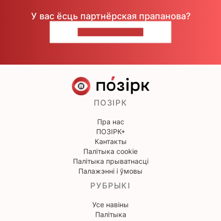
У вас ёсць партнёрская прапанова?
НАПІШЫЦЕ НАМ
ПОЗІРК
Пра нас
ПОЗІРК+
Кантакты
Палітыка cookie
Палітыка прыватнасці
Палажэнні і ўмовы
РУБРЫКІ
Усе навіны
Палітыка