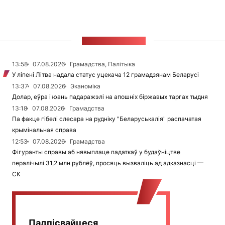
СТУЖКА НАВІН
13:58
07.08.2026
Грамадства, Палітыка
У ліпені Літва надала статус уцекача 12 грамадзянам Беларусі
13:37
07.08.2026
Эканоміка
Долар, еўра і юань падаражэлі на апошніх біржавых таргах тыдня
13:18
07.08.2026
Грамадства
Па факце гібелі слесара на рудніку "Беларуськалія" распачатая
крымінальная справа
12:53
07.08.2026
Грамадства
Фігуранты справы аб нявыплаце падаткаў у будаўніцтве
пералічылі 31,2 млн рублёў, просяць вызваліць ад адказнасці —
СК
Падпісвайцеся