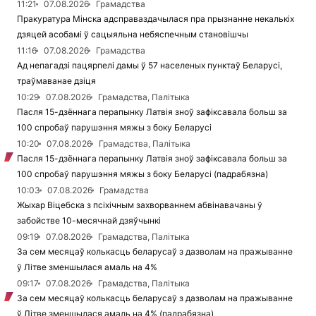
11:21
07.08.2026
Грамадства
Пракуратура Мінска адсправаздачылася пра прызнанне некалькіх
дзяцей асобамі ў сацыяльна небяспечным становішчы
11:16
07.08.2026
Грамадства
Ад непагадзі пацярпелі дамы ў 57 населеных пунктаў Беларусі,
траўмаванае дзіця
10:29
07.08.2026
Грамадства, Палітыка
Пасля 15-дзённага перапынку Латвія зноў зафіксавала больш за
100 спробаў парушэння мяжы з боку Беларусі
10:20
07.08.2026
Грамадства, Палітыка
Пасля 15-дзённага перапынку Латвія зноў зафіксавала больш за
100 спробаў парушэння мяжы з боку Беларусі (падрабязна)
10:03
07.08.2026
Грамадства
Жыхар Віцебска з псіхічным захворваннем абвінавачаны ў
забойстве 10-месячнай дзяўчынкі
09:19
07.08.2026
Грамадства, Палітыка
За сем месяцаў колькасць беларусаў з дазволам на пражыванне
ў Літве зменшылася амаль на 4%
09:17
07.08.2026
Грамадства, Палітыка
За сем месяцаў колькасць беларусаў з дазволам на пражыванне
ў Літве зменшылася амаль на 4% (падрабязна)