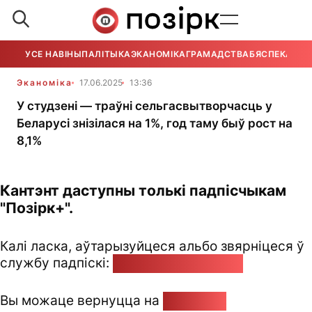
УСЕ НАВІНЫ
ПАЛІТЫКА
ЭКАНОМІКА
ГРАМАДСТВА
БЯСПЕКА
УСЕ
Эканоміка
17.06.2025
13:36
У студзені — траўні сельгасвытворчасць у
Беларусі знізілася на 1%, год таму быў рост на
8,1%
Кантэнт даступны толькі падпісчыкам
"Позірк+".
Калі ласка, аўтарызуйцеся альбо звярніцеся ў
службу падпіскі:
pozirk@pozirk.online
Вы можаце вернуцца на
Галоўную