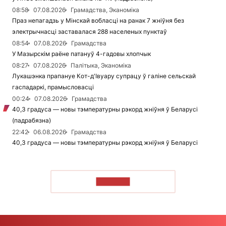
08:58
07.08.2026
Грамадства, Эканоміка
Праз непагадзь у Мінскай вобласці на ранак 7 жніўня без
электрычнасці заставалася 288 населеных пунктаў
08:54
07.08.2026
Грамадства
У Мазырскім раёне патануў 4-гадовы хлопчык
08:27
07.08.2026
Палітыка, Эканоміка
Лукашэнка прапануе Кот-д'Івуару супрацу ў галіне сельскай
гаспадаркі, прамысловасці
00:24
07.08.2026
Грамадства
40,3 градуса — новы тэмпературны рэкорд жніўня ў Беларусі
(падрабязна)
22:42
06.08.2026
Грамадства
40,3 градуса — новы тэмпературны рэкорд жніўня ў Беларусі
ЧЫТАЦЬ