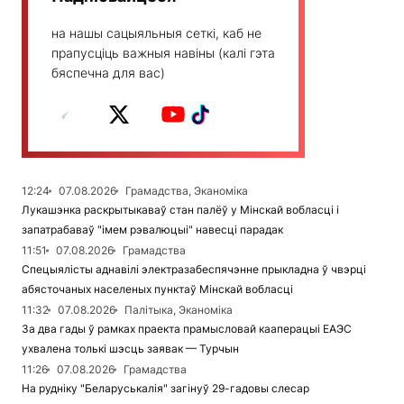
на нашы сацыяльныя сеткі, каб не
прапусціць важныя навіны (калі гэта
бяспечна для вас)
12:24
07.08.2026
Грамадства, Эканоміка
Лукашэнка раскрытыкаваў стан палёў у Мінскай вобласці і
запатрабаваў "імем рэвалюцыі" навесці парадак
11:51
07.08.2026
Грамадства
Спецыялісты аднавілі электразабеспячэнне прыкладна ў чвэрці
абясточаных населеных пунктаў Мінскай вобласці
11:32
07.08.2026
Палітыка, Эканоміка
За два гады ў рамках праекта прамысловай кааперацыі ЕАЭС
ухвалена толькі шэсць заявак — Турчын
11:26
07.08.2026
Грамадства
На рудніку "Беларуськалія" загінуў 29-гадовы слесар