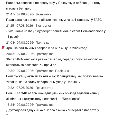
Рассельгаснагляд не прапусціў у Пскоўскую вобласць 1 тону
масла з Беларусі
21:47
07.08.2026
Эканоміка
Падпісана пагадненне аб электронным гандлі таварамі ў ЕАЭС
21:25
07.08.2026
Эканоміка
Лукашэнка назваў “жудасцю” павелічэнне страт Белкаапсаюза ў
11 разоў
21:08
07.08.2026
Палітыка
Хроніка палітычных рэпрэсій за 6–7 жніўня 2026 года
20:15
07.08.2026
Грамадства
Жыхар Кобрынскага раёна памёр ад перадазіроўкі алкаголю —
экспертыза паказала 7,2 праміле
19:39
07.08.2026
Грамадства, Палітыка
Беларускаму актывісту Аляксею Францкевічу, які пражывае ва
Украіне, на 10 гадоў забаронены ўезд у Польшчу
19:22
07.08.2026
Грамадства
Больш за 340 аварыйна-аднаўленчых брыгад задзейнічана ў
ліквідацыі наступстваў непагадзі — "Белэнерга"
18:24
07.08.2026
Грамадства
Двухгадовая дзяўчынка выпала з акна чацвёртага паверха ў