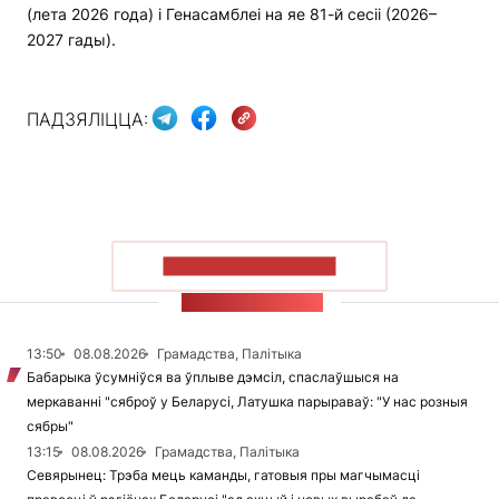
(лета 2026 года) і Генасамблеі на яе 81-й сесіі (2026–
2027 гады).
ПАДЗЯЛІЦЦА:
ПАКАЗАЦЬ БОЛЬШ
СТУЖКА НАВІН
13:50
08.08.2026
Грамадства, Палітыка
Бабарыка ўсумніўся ва ўплыве дэмсіл, спаслаўшыся на
меркаванні "сяброў у Беларусі, Латушка парыраваў: "У нас розныя
сябры"
13:15
08.08.2026
Грамадства, Палітыка
Севярынец: Трэба мець каманды, гатовыя пры магчымасці