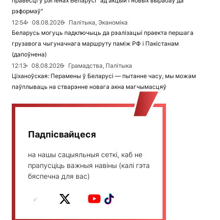
правесці ў рэгіёнах Беларусі "ад акцый і новых вырабаў да
рэформаў"
12:54
08.08.2026
Палітыка, Эканоміка
Беларусь могуць падключыць да рэалізацыі праекта першага
грузавога чыгуначнага маршруту паміж РФ і Пакістанам
(дапоўнена)
12:13
08.08.2026
Грамадства, Палітыка
Ціханоўская: Перамены ў Беларусі — пытанне часу, мы можам
паўплываць на стварэнне новага акна магчымасцяў
Падпісвайцеся
на нашы сацыяльныя сеткі, каб не
прапусціць важныя навіны (калі гэта
бяспечна для вас)