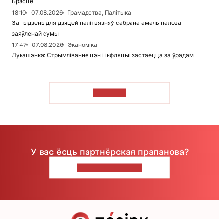
Брэсце
18:10
07.08.2026
Грамадства, Палітыка
За тыдзень для дзяцей палітвязняў сабрана амаль палова
заяўленай сумы
17:47
07.08.2026
Эканоміка
Лукашэнка: Стрымліванне цэн і інфляцыі застаецца за ўрадам
ЧЫТАЦЬ
У вас ёсць партнёрская прапанова?
НАПІШЫЦЕ НАМ