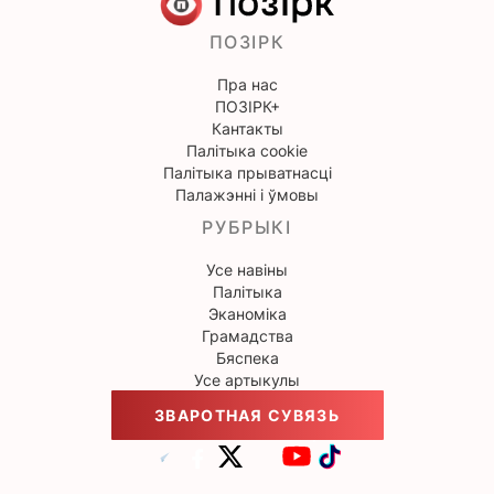
ПОЗІРК
Пра нас
ПОЗІРК+
Кантакты
Палітыка cookie
Палітыка прыватнасці
Палажэнні і ўмовы
РУБРЫКІ
Усе навіны
Палітыка
Эканоміка
Грамадства
Бяспека
Усе артыкулы
ЗВАРОТНАЯ СУВЯЗЬ