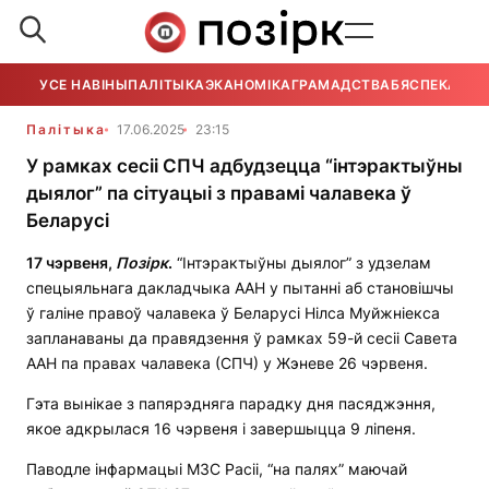
УСЕ НАВІНЫ
ПАЛІТЫКА
ЭКАНОМІКА
ГРАМАДСТВА
БЯСПЕКА
УСЕ
Палітыка
17.06.2025
23:15
У рамках сесіі СПЧ адбудзецца “інтэрактыўны
дыялог” па сітуацыі з правамі чалавека ў
Беларусі
17 чэрвеня,
Позірк
.
“Інтэрактыўны дыялог” з удзелам
спецыяльнага дакладчыка ААН у пытанні аб становішчы
ў галіне правоў чалавека ў Беларусі Нілса Муйжніекса
запланаваны да правядзення ў рамках 59-й сесіі Савета
ААН па правах чалавека (СПЧ) у Жэневе 26 чэрвеня.
Гэта вынікае з папярэдняга парадку дня пасяджэння,
якое адкрылася 16 чэрвеня і завершыцца 9 ліпеня.
Паводле інфармацыі МЗС Расіі, “на палях” маючай