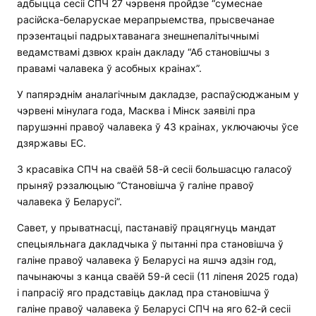
адбыцца сесіі СПЧ 27 чэрвеня пройдзе “сумеснае
расійска-беларускае мерапрыемства, прысвечанае
прэзентацыі падрыхтаванага знешнепалітычнымі
ведамствамі дзвюх краін дакладу “Аб становішчы з
правамі чалавека ў асобных краінах”.
У папярэднім аналагічным дакладзе, распаўсюджаным у
чэрвені мінулага года, Масква і Мінск заявілі пра
парушэнні правоў чалавека ў 43 краінах, уключаючы ўсе
дзяржавы ЕС.
3 красавіка СПЧ на сваёй 58-й сесіі большасцю галасоў
прыняў рэзалюцыю “Становішча ў галіне правоў
чалавека ў Беларусі”.
Савет, у прыватнасці, пастанавіў працягнуць мандат
спецыяльнага дакладчыка ў пытанні пра становішча ў
галіне правоў чалавека ў Беларусі на яшчэ адзін год,
пачынаючы з канца сваёй 59-й сесіі (11 ліпеня 2025 года)
і папрасіў яго прадставіць даклад пра становішча ў
галіне правоў чалавека ў Беларусі СПЧ на яго 62-й сесіі