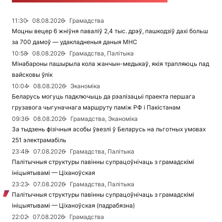
11:30
08.08.2026
Грамадства
Моцны вецер 6 жніўня паваліў 2,4 тыс. дрэў, пашкодзіў дахі больш
за 700 дамоў — удакладненыя даныя МНС
10:58
08.08.2026
Грамадства, Палітыка
Мінабароны пашырыла кола жанчын-медыкаў, якія трапляюць пад
вайсковы ўлік
10:04
08.08.2026
Эканоміка
Беларусь могуць падключыць да рэалізацыі праекта першага
грузавога чыгуначнага маршруту паміж РФ і Пакістанам
09:36
08.08.2026
Грамадства, Эканоміка
За тыдзень фізічныя асобы ўвезлі ў Беларусь на льготных умовах
251 электрамабіль
23:48
07.08.2026
Грамадства, Палітыка
Палітычныя структуры павінны супрацоўнічаць з грамадскімі
ініцыятывамі — Ціханоўская
23:23
07.08.2026
Грамадства, Палітыка
Палітычныя структуры павінны супрацоўнічаць з грамадскімі
ініцыятывамі — Ціханоўская (падрабязна)
22:02
07.08.2026
Грамадства