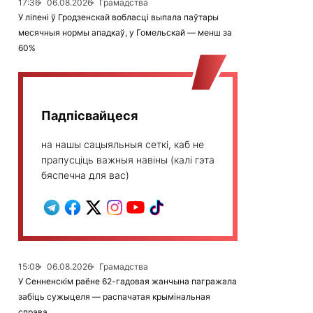
17:36
06.08.2026
Грамадства
У ліпені ў Гродзенскай вобласці выпала паўтары
месячныя нормы ападкаў, у Гомельскай — менш за
60%
Падпісвайцеся
на нашы сацыяльныя сеткі, каб не
прапусціць важныя навіны (калі гэта
бяспечна для вас)
15:08
06.08.2026
Грамадства
У Сенненскім раёне 62-гадовая жанчына пагражала
забіць сужыцеля — распачатая крымінальная
справа