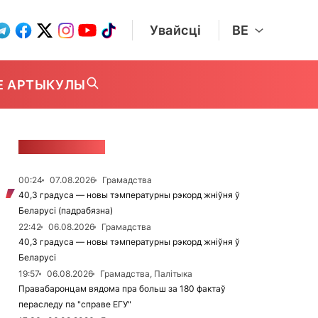
Увайсці
BE
Е АРТЫКУЛЫ
СТУЖКА НАВІН
00:24
07.08.2026
Грамадства
40,3 градуса — новы тэмпературны рэкорд жніўня ў
Беларусі (падрабязна)
22:42
06.08.2026
Грамадства
40,3 градуса — новы тэмпературны рэкорд жніўня ў
Беларусі
19:57
06.08.2026
Грамадства, Палітыка
Правабаронцам вядома пра больш за 180 фактаў
пераследу па "справе ЕГУ"