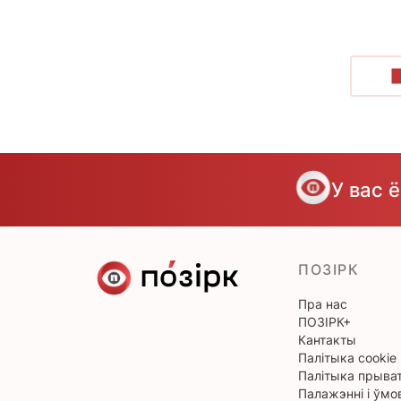
У вас 
ПОЗІРК
Пра нас
ПОЗІРК+
Кантакты
Палітыка cookie
Палітыка прыват
Палажэнні і ўмо