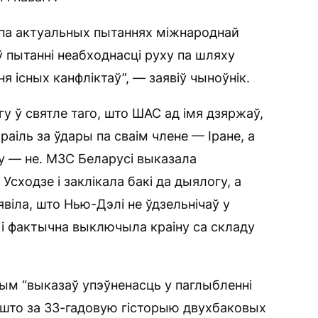
 па актуальных пытаннях міжнароднай
 ў пытанні неабходнасці руху па шляху
я існых канфліктаў”, — заявіў чыноўнік.
гу ў святле таго, што ШАС ад імя дзяржаў,
раіль за ўдары па сваім члене — Іране, а
у — не. МЗС Беларусі выказала
Усходзе і заклікала бакі да дыялогу, а
віла, што Нью-Дэлі не ўдзельнічаў у
і фактычна выключыла краіну са складу
ным “выказаў упэўненасць у паглыбленні
, што за 33-гадовую гісторыю двухбаковых