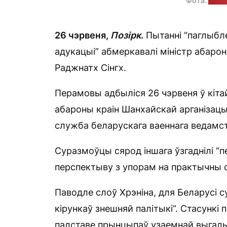
Фота:
прэс
26 чэрвеня,
Позірк
.
Пытанні “паглыбле
адукацыі” абмеркавалі міністр абароны
Раджнатх Сінгх.
Перамовы адбыліся 26 чэрвеня ў кіта
абароны краін Шанхайскай арганізацы
служба беларускага ваеннага ведамст
Суразмоўцы сярод іншага ўзгаднілі 
перспектыву з упорам на практычны с
Паводле слоў Хрэніна, для Беларусі с
кірункаў знешняй палітыкі”. Стасункі 
падставе прынцыпаў узаемнай выгады і