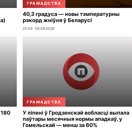
ГРАМАДСТВА
40,3 градуса — новы тэмпературны
а)
рэкорд жніўня ў Беларусі
22:42
06.08.2026
ГРАМАДСТВА
 180
У ліпені ў Гродзенскай вобласці выпала
паўтары месячныя нормы ападкаў, у
Гомельскай — менш за 60%