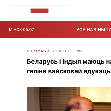
ПОЗІРК+
УСЕ НАВІНЫ
П
МІНСК 05:07
Палітыка
26.06.2025
13:08
Беларусь і Індыя маюць 
галіне вайсковай адукацы