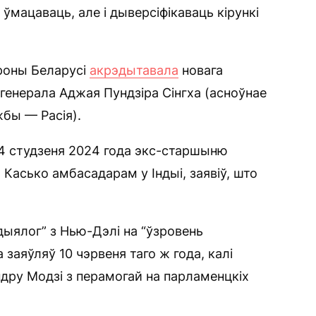
 ўмацаваць, але і дыверсіфікаваць кірункі
ароны Беларусі
акрэдытавала
новага
 генерала Аджая Пундзіра Сінгха (асноўнае
бы — Расія).
4 студзеня 2024 года экс-старшыню
Касько амбасадарам у Індыі, заявіў, што
ыялог” з Нью-Дэлі на “ўзровень
заяўляў 10 чэрвеня таго ж года, калі
ндру Модзі з перамогай на парламенцкіх