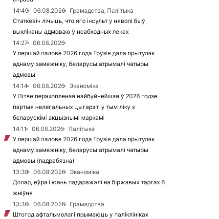
14:49
06.08.2026
Грамадства, Палітыка
Статкевіч лічыць, что яго інсульт у няволі быў
выкліканы адмоваю ў неабходных леках
14:27
06.08.2026
У першай палове 2026 года Грузія дала прытулак
аднаму замежніку, беларусы атрымалі чатыры
адмовы
14:14
06.08.2026
Эканоміка
У Літве перахопленая найбуйнейшая ў 2026 годзе
партыя нелегальных цыгарэт, у тым ліку з
беларускімі акцызнымі маркамі
14:11
06.08.2026
Палітыка
У першай палове 2026 года Грузія дала прытулак
аднаму замежніку, беларусы атрымалі чатыры
адмовы (падрабязна)
13:38
06.08.2026
Эканоміка
Долар, еўра і юань падаражэлі на біржавых таргах 6
жніўня
13:36
06.08.2026
Грамадства
Штогод афтальмолагі прымаюць у паліклініках