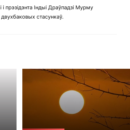
і прэзідэнта Індыі Драўпадзі Мурму
 двухбаковых стасункаў.