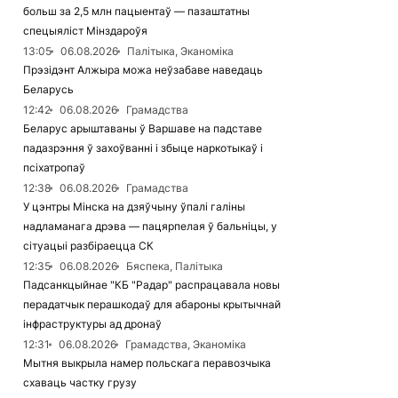
больш за 2,5 млн пацыентаў — пазаштатны
спецыяліст Мінздароўя
13:05
06.08.2026
Палітыка, Эканоміка
Прэзідэнт Алжыра можа неўзабаве наведаць
Беларусь
12:42
06.08.2026
Грамадства
Беларус арыштаваны ў Варшаве на падставе
падазрэння ў захоўванні і збыце наркотыкаў і
псіхатропаў
12:38
06.08.2026
Грамадства
У цэнтры Мінска на дзяўчыну ўпалі галіны
надламанага дрэва — пацярпелая ў бальніцы, у
сітуацыі разбіраецца СК
12:35
06.08.2026
Бяспека, Палітыка
Падсанкцыйнае "КБ "Радар" распрацавала новы
перадатчык перашкодаў для абароны крытычнай
інфраструктуры ад дронаў
12:31
06.08.2026
Грамадства, Эканоміка
Мытня выкрыла намер польскага перавозчыка
схаваць частку грузу