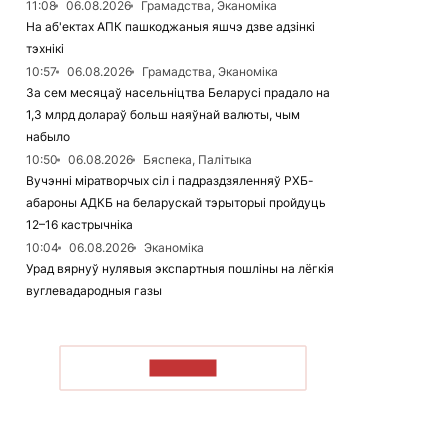
11:08
06.08.2026
Грамадства, Эканоміка
На аб'ектах АПК пашкоджаныя яшчэ дзве адзінкі
тэхнікі
10:57
06.08.2026
Грамадства, Эканоміка
За сем месяцаў насельніцтва Беларусі прадало на
1,3 млрд долараў больш наяўнай валюты, чым
набыло
10:50
06.08.2026
Бяспека, Палітыка
Вучэнні міратворчых сіл і падраздзяленняў РХБ-
абароны АДКБ на беларускай тэрыторыі пройдуць
12–16 кастрычніка
10:04
06.08.2026
Эканоміка
Урад вярнуў нулявыя экспартныя пошліны на лёгкія
вуглевадародныя газы
ЧЫТАЦЬ