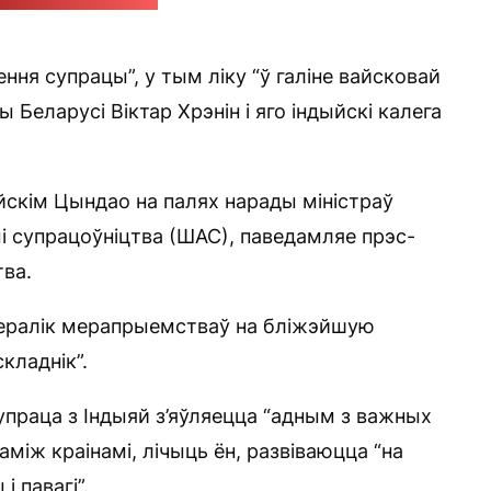
-служба Мінабароны
ння супрацы”, у тым ліку “ў галіне вайсковай
 Беларусі Віктар Хрэнін і яго індыйскі калега
йскім Цындао на палях нарады міністраў
і супрацоўніцтва (ШАС), паведамляе прэс-
ва.
“пералік мерапрыемстваў на бліжэйшую
кладнік”.
упраца з Індыяй з’яўляецца “адным з важных
паміж краінамі, лічыць ён, развіваюцца “на
 павагі”.