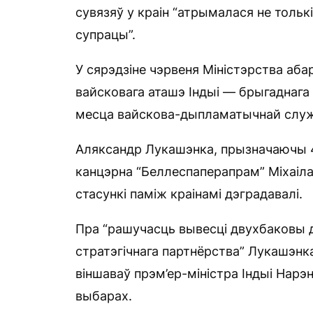
сувязяў у краін “атрымалася не толькі
супрацы”.
У сярэдзіне чэрвеня Міністэрства аб
вайсковага аташэ Індыі — брыгаднага
месца вайскова-дыпламатычнай служ
Аляксандр Лукашэнка, прызначаючы 
канцэрна “Беллеспаперапрам” Міхаіла 
стасункі паміж краінамі дэградавалі.
Пра “рашучасць вывесці двухбаковы д
стратэгічнага партнёрства” Лукашэнка 
віншаваў прэм’ер-міністра Індыі Нарэ
выбарах.