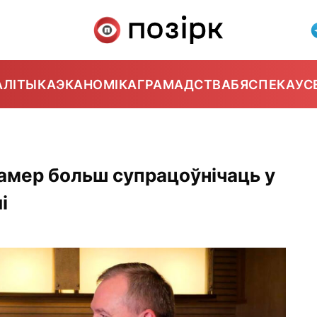
АЛІТЫКА
ЭКАНОМІКА
ГРАМАДСТВА
БЯСПЕКА
УС
намер больш супрацоўнічаць у
і