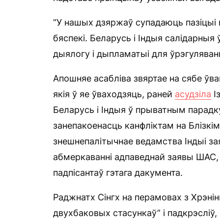
“У нашых дзяржаў супадаюць пазіцыі
бяспекі. Беларусь і Індыя салідарныя
дыялогу і дыпламатыі для ўрэгуляванн
Апошняе асабліва звяртае на сябе ўва
якія ў яе ўваходзяць, раней
асудзіла
Із
Беларусь і Індыя ў прыватным парадк
занепакоенасць канфліктам на Блізкім 
знешнепалітычнае ведамства Індыі зая
абмеркаванні адпаведнай заявы ШАС, 
падпісантаў гэтага дакумента.
Раджнатх Сінгх на перамовах з Хрэні
двухбаковых стасункаў” і падкрэсліў