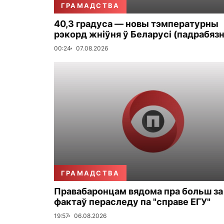
ГРАМАДСТВА
40,3 градуса — новы тэмпературны
рэкорд жніўня ў Беларусі (падрабязн
00:24
07.08.2026
ГРАМАДСТВА
Правабаронцам вядома пра больш за
фактаў пераследу па "справе ЕГУ"
19:57
06.08.2026