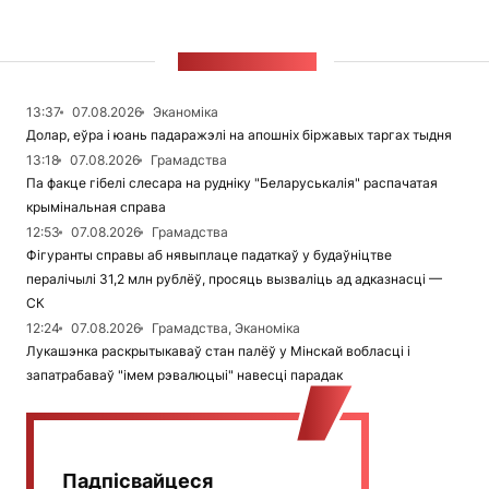
СТУЖКА НАВІН
13:37
07.08.2026
Эканоміка
Долар, еўра і юань падаражэлі на апошніх біржавых таргах тыдня
13:18
07.08.2026
Грамадства
Па факце гібелі слесара на рудніку "Беларуськалія" распачатая
крымінальная справа
12:53
07.08.2026
Грамадства
Фігуранты справы аб нявыплаце падаткаў у будаўніцтве
пералічылі 31,2 млн рублёў, просяць вызваліць ад адказнасці —
СК
12:24
07.08.2026
Грамадства, Эканоміка
Лукашэнка раскрытыкаваў стан палёў у Мінскай вобласці і
запатрабаваў "імем рэвалюцыі" навесці парадак
Падпісвайцеся