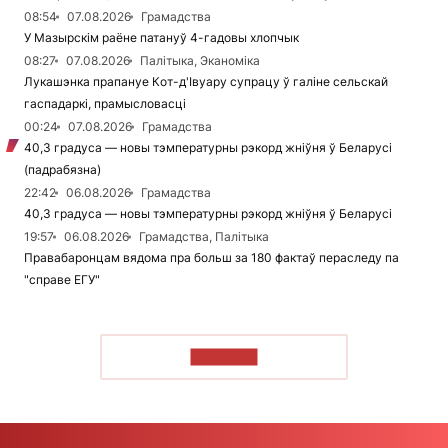
08:54
07.08.2026
Грамадства
У Мазырскім раёне патануў 4-гадовы хлопчык
08:27
07.08.2026
Палітыка, Эканоміка
Лукашэнка прапануе Кот-д'Івуару супрацу ў галіне сельскай
гаспадаркі, прамысловасці
00:24
07.08.2026
Грамадства
40,3 градуса — новы тэмпературны рэкорд жніўня ў Беларусі
(падрабязна)
22:42
06.08.2026
Грамадства
40,3 градуса — новы тэмпературны рэкорд жніўня ў Беларусі
19:57
06.08.2026
Грамадства, Палітыка
Правабаронцам вядома пра больш за 180 фактаў пераследу па
"справе ЕГУ"
ЧЫТАЦЬ