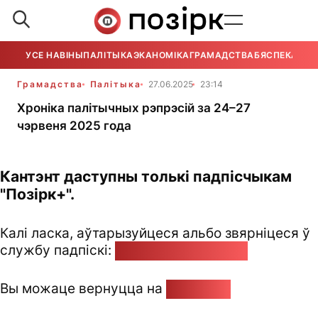
УСЕ НАВІНЫ
ПАЛІТЫКА
ЭКАНОМІКА
ГРАМАДСТВА
БЯСПЕКА
УСЕ
Грамадства
Палітыка
27.06.2025
23:14
Хроніка палітычных рэпрэсій за 24–27
чэрвеня 2025 года
Кантэнт даступны толькі падпісчыкам
"Позірк+".
Калі ласка, аўтарызуйцеся альбо звярніцеся ў
службу падпіскі:
pozirk@pozirk.online
Вы можаце вернуцца на
Галоўную