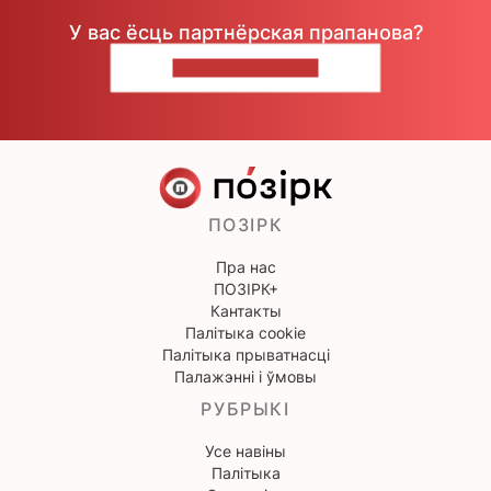
У вас ёсць партнёрская прапанова?
НАПІШЫЦЕ НАМ
ПОЗІРК
Пра нас
ПОЗІРК+
Кантакты
Палітыка cookie
Палітыка прыватнасці
Палажэнні і ўмовы
РУБРЫКІ
Усе навіны
Палітыка