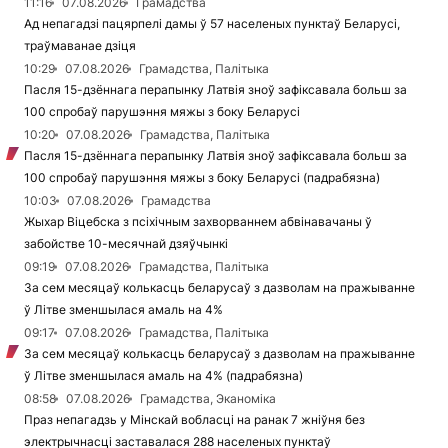
11:16
07.08.2026
Грамадства
Ад непагадзі пацярпелі дамы ў 57 населеных пунктаў Беларусі,
траўмаванае дзіця
10:29
07.08.2026
Грамадства, Палітыка
Пасля 15-дзённага перапынку Латвія зноў зафіксавала больш за
100 спробаў парушэння мяжы з боку Беларусі
10:20
07.08.2026
Грамадства, Палітыка
Пасля 15-дзённага перапынку Латвія зноў зафіксавала больш за
100 спробаў парушэння мяжы з боку Беларусі (падрабязна)
10:03
07.08.2026
Грамадства
Жыхар Віцебска з псіхічным захворваннем абвінавачаны ў
забойстве 10-месячнай дзяўчынкі
09:19
07.08.2026
Грамадства, Палітыка
За сем месяцаў колькасць беларусаў з дазволам на пражыванне
ў Літве зменшылася амаль на 4%
09:17
07.08.2026
Грамадства, Палітыка
За сем месяцаў колькасць беларусаў з дазволам на пражыванне
ў Літве зменшылася амаль на 4% (падрабязна)
08:58
07.08.2026
Грамадства, Эканоміка
Праз непагадзь у Мінскай вобласці на ранак 7 жніўня без
электрычнасці заставалася 288 населеных пунктаў