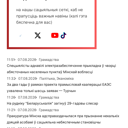
на нашы сацыяльныя сеткі, каб не
прапусціць важныя навіны (калі гэта
бяспечна для вас)
11:51
07.08.2026
Грамадства
Спецыялісты аднавілі электразабеспячэнне прыкладна ў чвэрці
абясточаных населеных пунктаў Мінскай вобласці
11:32
07.08.2026
Палітыка, Эканоміка
За два гады ў рамках праекта прамысловай кааперацыі ЕАЭС
ухвалена толькі шэсць заявак — Турчын
11:26
07.08.2026
Грамадства
На рудніку "Беларуськалія" загінуў 29-гадовы слесар
11:21
07.08.2026
Грамадства
Пракуратура Мінска адсправаздачылася пра прызнанне некалькіх
дзяцей асобамі ў сацыяльна небяспечным становішчы