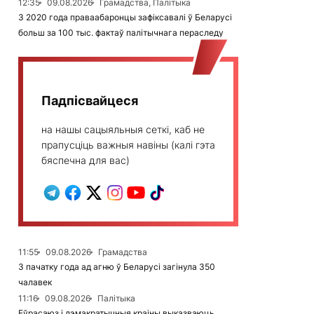
12:35
09.08.2026
Грамадства, Палітыка
З 2020 года праваабаронцы зафіксавалі ў Беларусі
больш за 100 тыс. фактаў палітычнага пераследу
Падпісвайцеся
на нашы сацыяльныя сеткі, каб не
прапусціць важныя навіны (калі гэта
бяспечна для вас)
11:55
09.08.2026
Грамадства
З пачатку года ад агню ў Беларусі загінула 350
чалавек
11:16
09.08.2026
Палітыка
Еўрасаюз і дэмакратычныя краіны выказваюць