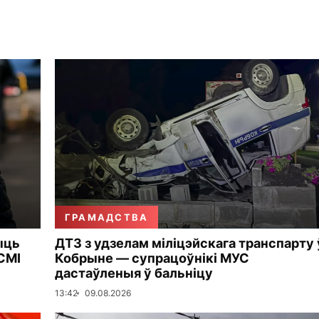
ГРАМАДСТВА
ыць
ДТЗ з удзелам міліцэйскага транспарту 
СМІ
Кобрыне — супрацоўнікі МУС
дастаўленыя ў бальніцу
13:42
09.08.2026