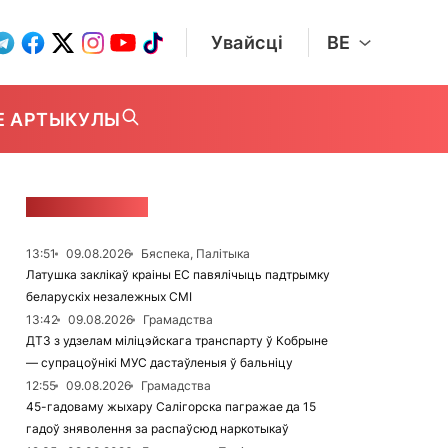
Увайсці
BE
Е АРТЫКУЛЫ
СТУЖКА НАВІН
13:51
09.08.2026
Бяспека, Палітыка
Латушка заклікаў краіны ЕС павялічыць падтрымку
беларускіх незалежных СМІ
13:42
09.08.2026
Грамадства
ДТЗ з удзелам міліцэйскага транспарту ў Кобрыне
— супрацоўнікі МУС дастаўленыя ў бальніцу
12:55
09.08.2026
Грамадства
45-гадоваму жыхару Салігорска пагражае да 15
гадоў зняволення за распаўсюд наркотыкаў