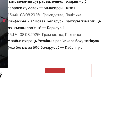
прысвечаныя супрацьдзеянню тэрарызму ў
гарадскіх ўмовах — Мінабароны Кітая
15:46
08.08.2026
Грамадства, Палітыка
Канферэнцыя "Новая Беларусь" заўжды прыводзіць
да "змены палітык" — Баркоўскі
15:13
08.08.2026
Грамадства, Палітыка
У вайне супраць Украіны з расійскага боку загінула
ўжо больш за 500 беларусаў — Кабанчук
ЧЫТАЦЬ
ў