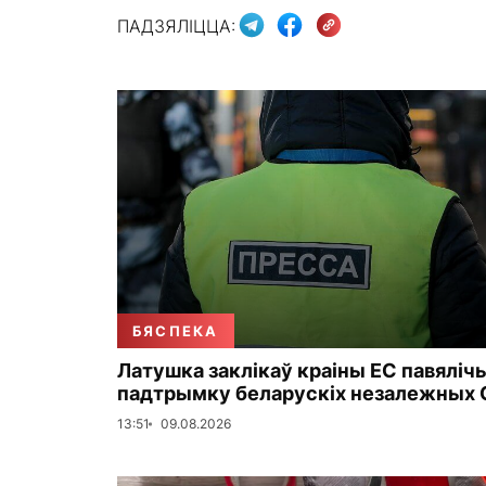
ПАДЗЯЛІЦЦА:
БЯСПЕКА
Латушка заклікаў краіны ЕС павяліч
падтрымку беларускіх незалежных 
13:51
09.08.2026