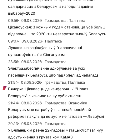
салідарнасць з беларусамі з нагоды гадавіны
выбараў-2020
09:56
09.08.2026
Грамадства, Палітыка
Ціханоўская: З кожным годам становіцца ўсё больш
відавочна, што 2020-ты незваротна змяніў Беларусь
09:07
09.08.2026
Палітыка
Лукашэнка зацікаўлены ў "нарошчванні
супрацоўніцтва" з Сінгапурам
23:56
08.08.2026
Грамадства
Электразабеспячэнне адноўленае ва ўсіх
паселішчах Беларусі, што пацярпелі ад непагадзі
21:54
08.08.2026
Грамадства, Палітыка
Вячорка: Цікавасць да канферэнцыі "Новая
Беларусь" вызначае нашу суб'ектнасць
21:44
08.08.2026
Грамадства, Эканоміка
Беларусь мае патрэбу ў гіганцкай пенсійнай
рэформе і пакуль да яе зусім не гатовая — Львоўскі
20:13
08.08.2026
Грамадства
У Бялыніцкім раёне 22-гадовы матацыкліст загінуў
ад сутыкнення з грузавіком КамАЗ