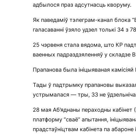
адбылося праз адсутнасць кворуму.
Як паведаміў тэлеграм-канал блока “Во
галасаванні ўзяло удзел толькі 34 з 78
25 чэрвеня стала вядома, што КР пад
ваенных падраздзяленняў у складзе ВС
Прапанова была ініцыяваная камісіяй 
Тады ў падтрымку прапановы выказал
устрымалася — тры, 33 не ўдзельнічал
28 мая Аб’яднаны пераходны кабінет 
платформу “сваё“ апытання, ініцыяван
прадстаўніцтвам кабінета па абароне