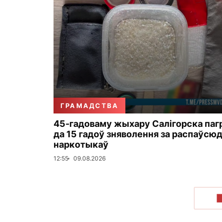
ГРАМАДСТВА
45-гадоваму жыхару Салігорска па
да 15 гадоў зняволення за распаўсю
наркотыкаў
12:55
09.08.2026