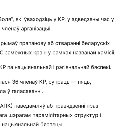
ля”, які ўваходзіць у КР, у адведзены час у
 членаў арганізацыі.
трымаў прапанову аб стварэнні беларускіх
 замежных краін у рамках названай камісіі.
КР па нацыянальнай і рэгіянальнай бяспекі.
ася 36 членаў КР, супраць — пяць,
а ў галасаванні.
(АПК) паведамляў аб правядзенні праз
ага шэрагам парамілітарных структур і
 і нацыянальнай бяспецы.