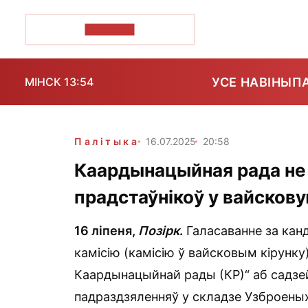
ПОЗІРК+
УСЕ НАВІНЫ
П
МІНСК 13:54
Палітыка
16.07.2025
20:58
Каардынацыйная рада не
прадстаўнікоў у вайскову
16 ліпеня,
Позірк
.
Галасаванне за кан
камісію (камісію ў вайсковым кірунку
Каардынацыйнай рады (КР)“ аб садзей
падраздзяленняў у складзе Узброеных 