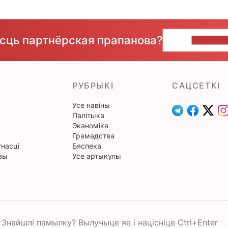
ёсць партнёрская прапанова?
НАПІШЫ
РУБРЫКІ
САЦСЕТКІ
Усе навіны
Палітыка
Эканоміка
Грамадства
насці
Бяспека
вы
Усе артыкулы
Знайшлі памылку? Вылучыце яе і націсніце Ctrl+Enter