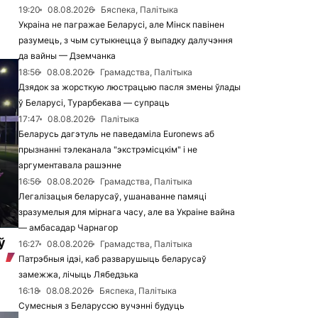
19:20
08.08.2026
Бяспека, Палітыка
Украіна не пагражае Беларусі, але Мінск павінен
разумець, з чым сутыкнецца ў выпадку далучэння
да вайны — Дземчанка
18:56
08.08.2026
Грамадства, Палітыка
Дзядок за жорсткую люстрацыю пасля змены ўлады
ў Беларусі, Турарбекава — супраць
17:47
08.08.2026
Палітыка
Беларусь дагэтуль не паведаміла Euronews аб
прызнанні тэлеканала "экстрэмісцкім" і не
аргументавала рашэнне
16:56
08.08.2026
Грамадства, Палітыка
Легалізацыя беларусаў, ушанаванне памяці
зразумелыя для мірнага часу, але ва Украіне вайна
— амбасадар Чарнагор
ў
16:27
08.08.2026
Грамадства, Палітыка
Патрэбныя ідэі, каб разварушыць беларусаў
замежжа, лічыць Лябедзька
16:18
08.08.2026
Бяспека, Палітыка
Сумесныя з Беларуссю вучэнні будуць