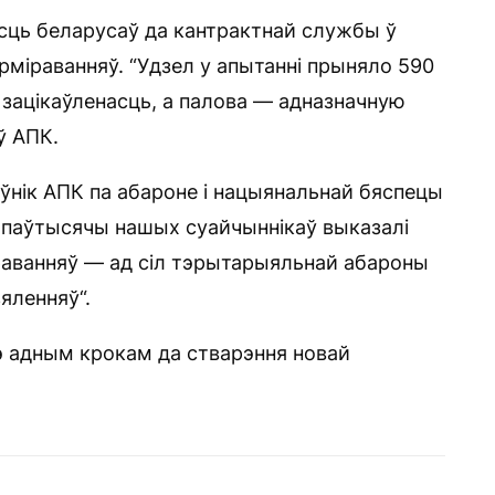
сць беларусаў да кантрактнай службы ў
рміраванняў. “Удзел у апытанні прыняло 590
і зацікаўленасць, а палова — адназначную
ў АПК.
ўнік АПК па абароне і нацыянальнай бяспецы
а паўтысячы нашых суайчыннікаў выказалі
раванняў — ад сіл тэрытарыяльнай абароны
яленняў“.
э адным крокам да стварэння новай