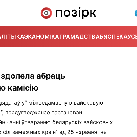
АЛІТЫКА
ЭКАНОМІКА
ГРАМАДСТВА
БЯСПЕКА
УС
 здолела абраць
ю камісію
дыдатаў у“ міжведамасную вайсковую
)“, прадугледжанае пастановай
нічанні ўтварэнню беларускіх вайсковых
сіл замежных краін” ад 25 чэрвеня, не