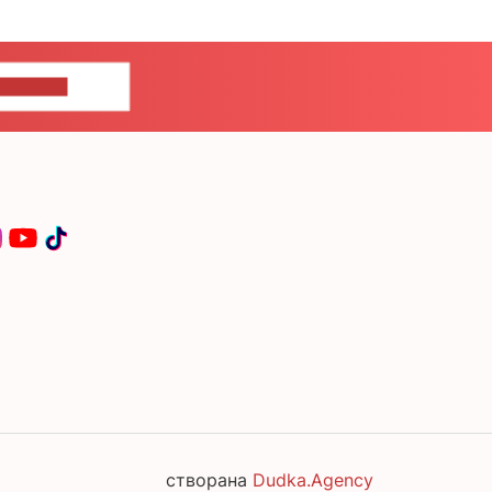
ЦЕ НАМ
створана
Dudka.Agency