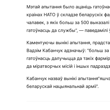
Мэтай апытання было ацаніць гатоўна
краінах НАТО ў складзе беларускіх фа
чалавек, з якіх больш за 500 выказал
гатоўнасць да службы“, — паведамілі 
Каментуючы вынікі апытання, прадста
Вадзім Кабанчук адзначыў: “больш з
гатоўнасць далучыцца да такіх фармі
да міратворчых місій і іншых падраздз
Кабанчук назваў вынікі апытання“яшч
беларускай нацыянальнай арміі”.