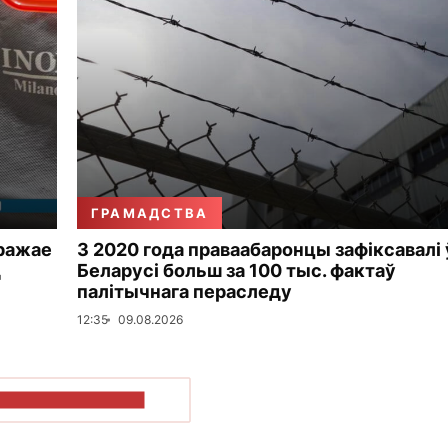
ГРАМАДСТВА
гражае
З 2020 года праваабаронцы зафіксавалі 
д
Беларусі больш за 100 тыс. фактаў
палітычнага пераследу
12:35
09.08.2026
ПАКАЗАЦЬ БОЛЬШ