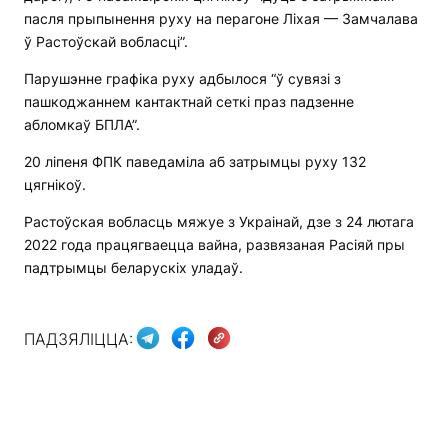
пасля прыпынення руху на перагоне Ліхая — Замчалава
ў Растоўскай вобласці”.
Парушэнне графіка руху адбылося “ў сувязі з
пашкоджаннем кантактнай сеткі праз падзенне
абломкаў БПЛА”.
20 ліпеня ФПК паведаміла аб затрымцы руху 132
цягнікоў.
Растоўская вобласць мяжуе з Украінай, дзе з 24 лютага
2022 года працягваецца вайна, развязаная Расіяй пры
падтрымцы беларускіх уладаў.
ПАДЗЯЛІЦЦА: