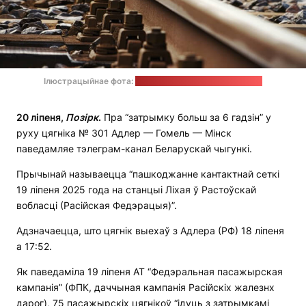
Ілюстрацыйнае фота:
Johannes Plenio / unsplash.com
20 ліпеня,
Позірк
.
Пра “затрымку больш за 6 гадзін” у
руху цягніка № 301 Адлер — Гомель — Мінск
паведамляе тэлеграм-канал Беларускай чыгункі.
Прычынай называецца “пашкоджанне кантактнай сеткі
19 ліпеня 2025 года на станцыі Ліхая ў Растоўскай
вобласці (Расійская Федэрацыя)”.
Адзначаецца, што цягнік выехаў з Адлера (РФ) 18 ліпеня
а 17:52.
Як паведаміла 19 ліпеня АТ “Федэральная пасажырская
кампанія” (ФПК, даччыная кампанія Расійскіх жалезнх
дарог), 75 пасажырскіх цягнікоў “ідуць з затрымкамі