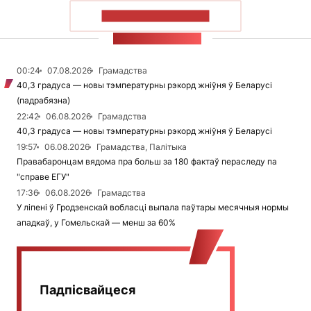
ПАКАЗАЦЬ БОЛЬШ
СТУЖКА НАВІН
00:24
07.08.2026
Грамадства
40,3 градуса — новы тэмпературны рэкорд жніўня ў Беларусі
(падрабязна)
22:42
06.08.2026
Грамадства
40,3 градуса — новы тэмпературны рэкорд жніўня ў Беларусі
19:57
06.08.2026
Грамадства, Палітыка
Правабаронцам вядома пра больш за 180 фактаў пераследу па
"справе ЕГУ"
17:36
06.08.2026
Грамадства
У ліпені ў Гродзенскай вобласці выпала паўтары месячныя нормы
ападкаў, у Гомельскай — менш за 60%
Падпісвайцеся