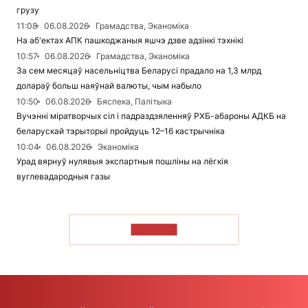
грузу
11:08
06.08.2026
Грамадства, Эканоміка
На аб'ектах АПК пашкоджаныя яшчэ дзве адзінкі тэхнікі
10:57
06.08.2026
Грамадства, Эканоміка
За сем месяцаў насельніцтва Беларусі прадало на 1,3 млрд
долараў больш наяўнай валюты, чым набыло
10:50
06.08.2026
Бяспека, Палітыка
Вучэнні міратворчых сіл і падраздзяленняў РХБ-абароны АДКБ на
беларускай тэрыторыі пройдуць 12–16 кастрычніка
10:04
06.08.2026
Эканоміка
Урад вярнуў нулявыя экспартныя пошліны на лёгкія
вуглевадародныя газы
ЧЫТАЦЬ