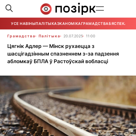
УСЕ НАВІНЫ
ПАЛІТЫКА
ЭКАНОМІКА
ГРАМАДСТВА
БЯСПЕКА
УСЕ
Грамадства
Палітыка
20.07.2025
11:00
Цягнік Адлер — Мінск рухаецца з
шасцігадзінным спазненнем з-за падзення
абломкаў БПЛА ў Растоўскай вобласці