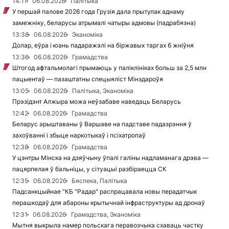
14:11
06.08.2026
Палітыка
У першай палове 2026 года Грузія дала прытулак аднаму
замежніку, беларусы атрымалі чатыры адмовы (падрабязна)
13:38
06.08.2026
Эканоміка
Долар, еўра і юань падаражэлі на біржавых таргах 6 жніўня
13:36
06.08.2026
Грамадства
Штогод афтальмолагі прымаюць у паліклініках больш за 2,5 млн
пацыентаў — пазаштатны спецыяліст Мінздароўя
13:05
06.08.2026
Палітыка, Эканоміка
Прэзідэнт Алжыра можа неўзабаве наведаць Беларусь
12:42
06.08.2026
Грамадства
Беларус арыштаваны ў Варшаве на падставе падазрэння ў
захоўванні і збыце наркотыкаў і псіхатропаў
12:38
06.08.2026
Грамадства
У цэнтры Мінска на дзяўчыну ўпалі галіны надламанага дрэва —
пацярпелая ў бальніцы, у сітуацыі разбіраецца СК
12:35
06.08.2026
Бяспека, Палітыка
Падсанкцыйнае "КБ "Радар" распрацавала новы перадатчык
перашкодаў для абароны крытычнай інфраструктуры ад дронаў
12:31
06.08.2026
Грамадства, Эканоміка
Мытня выкрыла намер польскага перавозчыка схаваць частку