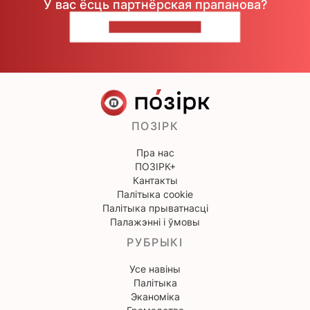
У вас ёсць партнёрская прапанова?
НАПІШЫЦЕ НАМ
ПОЗІРК
Пра нас
ПОЗІРК+
Кантакты
Палітыка cookie
Палітыка прыватнасці
Палажэнні і ўмовы
РУБРЫКІ
Усе навіны
Палітыка
Эканоміка