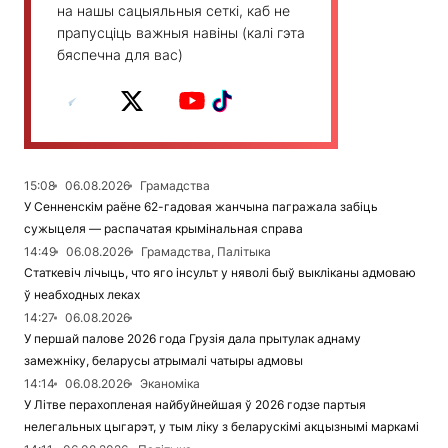
на нашы сацыяльныя сеткі, каб не
прапусціць важныя навіны (калі гэта
бяспечна для вас)
15:08
06.08.2026
Грамадства
У Сенненскім раёне 62-гадовая жанчына пагражала забіць
сужыцеля — распачатая крымінальная справа
14:49
06.08.2026
Грамадства, Палітыка
Статкевіч лічыць, что яго інсульт у няволі быў выкліканы адмоваю
ў неабходных леках
14:27
06.08.2026
У першай палове 2026 года Грузія дала прытулак аднаму
замежніку, беларусы атрымалі чатыры адмовы
14:14
06.08.2026
Эканоміка
У Літве перахопленая найбуйнейшая ў 2026 годзе партыя
нелегальных цыгарэт, у тым ліку з беларускімі акцызнымі маркамі