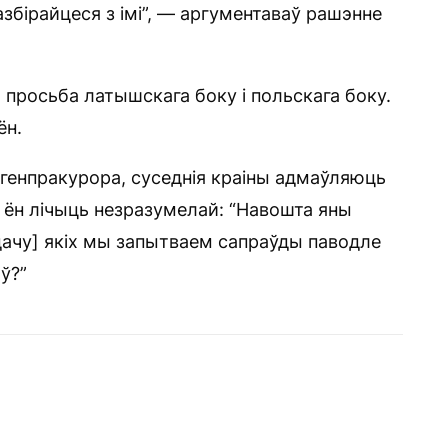
азбірайцеся з імі”, — аргументаваў рашэнне
а просьба латышскага боку і польскага боку.
ён.
 генпракурора, суседнія краіны адмаўляюць
ю ён лічыць незразумелай: “Навошта яны
дачу] якіх мы запытваем сапраўды паводле
ў?”