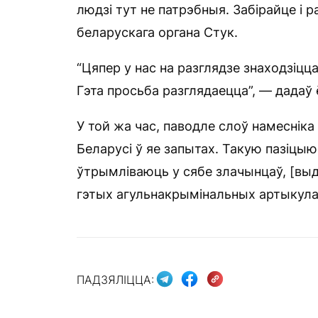
людзі тут не патрэбныя. Забірайце і р
беларускага органа Стук.
“Цяпер у нас на разглядзе знаходзіцц
Гэта просьба разглядаецца”, — дадаў 
У той жа час, паводле слоў намесніка
Беларусі ў яе запытах. Такую пазіцы
ўтрымліваюць у сябе злачынцаў, [вы
гэтых агульнакрымінальных артыкула
ПАДЗЯЛІЦЦА: