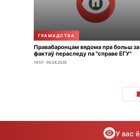
ГРАМАДСТВА
Правабаронцам вядома пра больш за
фактаў пераследу па "справе ЕГУ"
19:57
06.08.2026
У вас 