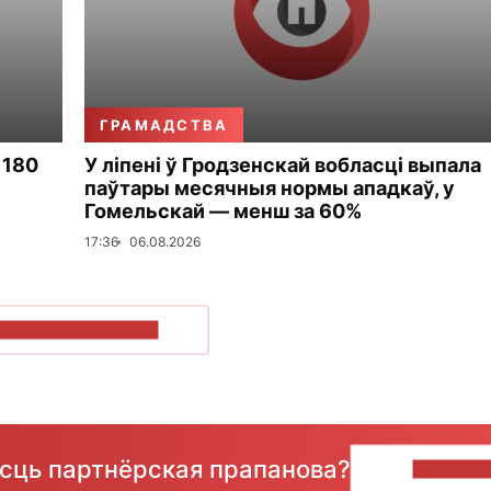
ГРАМАДСТВА
 180
У ліпені ў Гродзенскай вобласці выпала
паўтары месячныя нормы ападкаў, у
Гомельскай — менш за 60%
17:36
06.08.2026
ПАКАЗАЦЬ БОЛЬШ
ёсць партнёрская прапанова?
НАПІШЫ