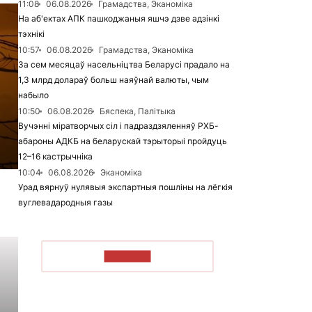
11:08
06.08.2026
Грамадства, Эканоміка
На аб'ектах АПК пашкоджаныя яшчэ дзве адзінкі
тэхнікі
10:57
06.08.2026
Грамадства, Эканоміка
За сем месяцаў насельніцтва Беларусі прадало на
1,3 млрд долараў больш наяўнай валюты, чым
набыло
10:50
06.08.2026
Бяспека, Палітыка
Вучэнні міратворчых сіл і падраздзяленняў РХБ-
абароны АДКБ на беларускай тэрыторыі пройдуць
12–16 кастрычніка
10:04
06.08.2026
Эканоміка
Урад вярнуў нулявыя экспартныя пошліны на лёгкія
вуглевадародныя газы
ЧЫТАЦЬ