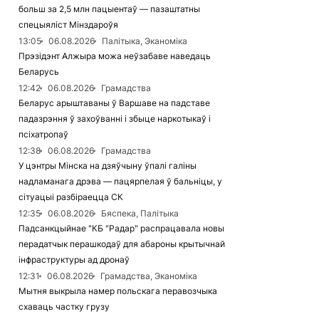
больш за 2,5 млн пацыентаў — пазаштатны
спецыяліст Мінздароўя
13:05
06.08.2026
Палітыка, Эканоміка
Прэзідэнт Алжыра можа неўзабаве наведаць
Беларусь
12:42
06.08.2026
Грамадства
Беларус арыштаваны ў Варшаве на падставе
падазрэння ў захоўванні і збыце наркотыкаў і
псіхатропаў
12:38
06.08.2026
Грамадства
У цэнтры Мінска на дзяўчыну ўпалі галіны
надламанага дрэва — пацярпелая ў бальніцы, у
сітуацыі разбіраецца СК
12:35
06.08.2026
Бяспека, Палітыка
Падсанкцыйнае "КБ "Радар" распрацавала новы
перадатчык перашкодаў для абароны крытычнай
інфраструктуры ад дронаў
12:31
06.08.2026
Грамадства, Эканоміка
Мытня выкрыла намер польскага перавозчыка
схаваць частку грузу