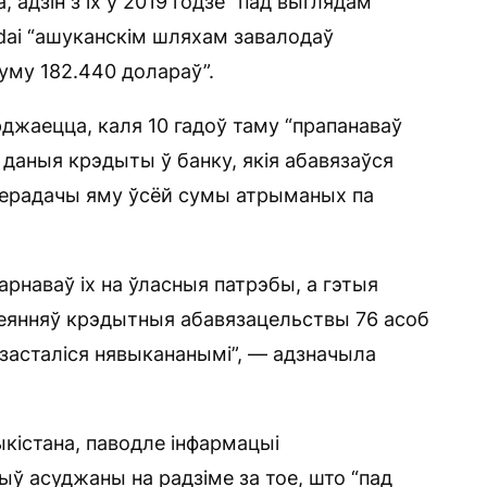
 адзін з іх у 2019 годзе “пад выглядам
ndai “ашуканскім шляхам завалодаў
уму 182.440 долараў”.
рджаецца, каля 10 гадоў таму “прапанаваў
даныя крэдыты ў банку, якія абавязаўся
 перадачы яму ўсёй сумы атрыманых па
наваў іх на ўласныя патрэбы, а гэтыя
дзеянняў крэдытныя абавязацельствы 76 асоб
 засталіся нявыкананымі”, — адзначыла
кістана, паводле інфармацыі
ыў асуджаны на радзіме за тое, што “пад