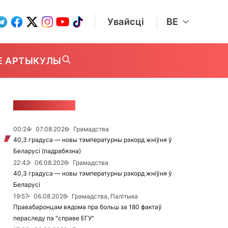
Увайсці
BE
Е АРТЫКУЛЫ
СТУЖКА НАВІН
00:24
07.08.2026
Грамадства
40,3 градуса — новы тэмпературны рэкорд жніўня ў
Беларусі (падрабязна)
22:42
06.08.2026
Грамадства
40,3 градуса — новы тэмпературны рэкорд жніўня ў
Беларусі
19:57
06.08.2026
Грамадства, Палітыка
Правабаронцам вядома пра больш за 180 фактаў
пераследу па "справе ЕГУ"