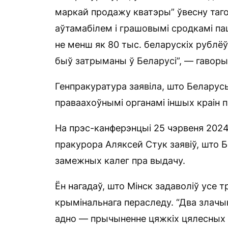
маркай продажу кватэры” ўвесну таг
аўтамабілем і грашовымі сродкамі па
не менш як 80 тыс. беларускіх рублёў
быў затрыманы ў Беларусі”, — гаворы
Генпракуратура заявіла, што Беларус
праваахоўнымі органамі іншых краін 
На прэс-канферэнцыі 25 чэрвеня 2024 
пракурора Аляксей Стук заявіў, што 
замежных калег пра выдачу.
Ён нагадаў, што Мінск задаволіў усе 
крымінальнага пераследу. “Два злачы
адно — прычыненне цяжкіх цялесных 