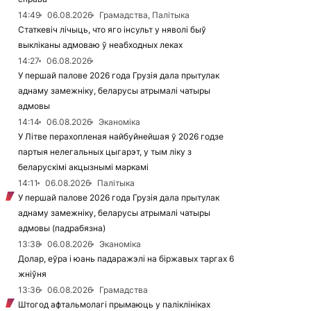
14:49
06.08.2026
Грамадства, Палітыка
Статкевіч лічыць, что яго інсульт у няволі быў
выкліканы адмоваю ў неабходных леках
14:27
06.08.2026
У першай палове 2026 года Грузія дала прытулак
аднаму замежніку, беларусы атрымалі чатыры
адмовы
14:14
06.08.2026
Эканоміка
У Літве перахопленая найбуйнейшая ў 2026 годзе
партыя нелегальных цыгарэт, у тым ліку з
беларускімі акцызнымі маркамі
14:11
06.08.2026
Палітыка
У першай палове 2026 года Грузія дала прытулак
аднаму замежніку, беларусы атрымалі чатыры
адмовы (падрабязна)
13:38
06.08.2026
Эканоміка
Долар, еўра і юань падаражэлі на біржавых таргах 6
жніўня
13:36
06.08.2026
Грамадства
Штогод афтальмолагі прымаюць у паліклініках