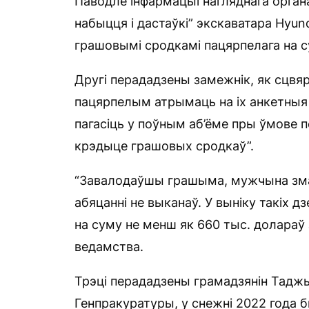
Паводле інфармацыі нагляднага органа,
набыцця і дастаўкі” экскаватара Hyu
грашовымі сродкамі пацярпелага на с
Другі перададзены замежнік, як сцвя
пацярпелым атрымаць на іх анкетныя 
пагасіць у поўным аб’ёме пры ўмове
крэдыце грашовых сродкаў”.
“Завалодаўшы грашыма, мужчына змар
абяцанні не выканаў. У выніку такіх 
на суму не менш як 660 тыс. долараў
ведамства.
Трэці перададзены грамадзянін Таджы
Генпракуратуры, у снежні 2022 года б