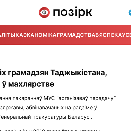
АЛІТЫКА
ЭКАНОМІКА
ГРАМАДСТВА
БЯСПЕКА
УС
іх грамадзян Таджыкістана,
е ў махлярстве
ння пакаранняў МУС “арганізаваў перадачу”
дзяржавы, абвінавачаных на радзіме ў
Генеральнай пракуратуры Беларусі.