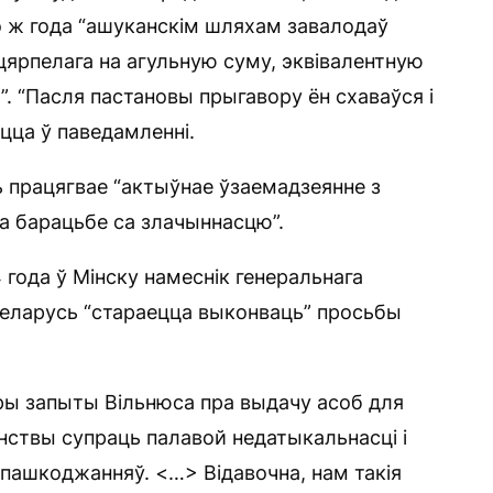
о ж года “ашуканскім шляхам завалодаў
цярпелага на агульную суму, эквівалентную
”. “Пасля пастановы прыгавору ён схаваўся і
цца ў паведамленні.
ь працягвае “актыўнае ўзаемадзеянне з
па барацьбе са злачыннасцю”.
года ў Мінску намеснік генеральнага
Беларусь “стараецца выконваць” просьбы
тры запыты Вільнюса пра выдачу асоб для
нствы супраць палавой недатыкальнасці і
пашкоджанняў. <…> Відавочна, нам такія