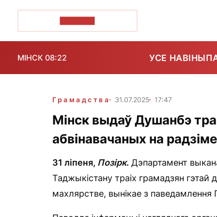
ПОЗІРК+
УСЕ НАВІНЫ
П
МІНСК 08:22
Грамадства
31.07.2025
17:47
Мінск выдаў Душанбэ тра
абвінавачаных на радзім
31 ліпеня,
Позірк
.
Дэпартамент выкана
Таджыкістану траіх грамадзян гэтай 
махлярстве, вынікае з паведамлення 