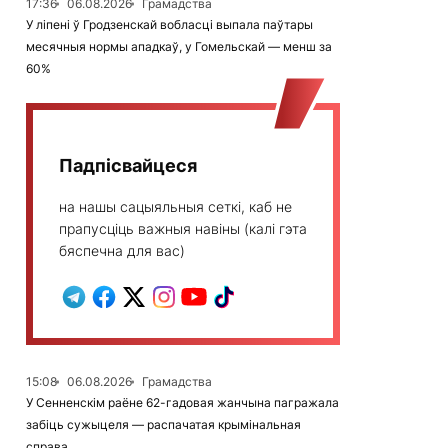
17:36
06.08.2026
Грамадства
У ліпені ў Гродзенскай вобласці выпала паўтары
месячныя нормы ападкаў, у Гомельскай — менш за
60%
Падпісвайцеся
на нашы сацыяльныя сеткі, каб не
прапусціць важныя навіны (калі гэта
бяспечна для вас)
15:08
06.08.2026
Грамадства
У Сенненскім раёне 62-гадовая жанчына пагражала
забіць сужыцеля — распачатая крымінальная
справа