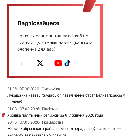
Падпісвайцеся
на нашы сацыяльныя сеткі, каб не
прапусціць важныя навіны (калі гэта
бяспечна для вас)
21:25
07.08.2026
Эканоміка
Лукашэнка назваў “жудасцю” павелічэнне страт Белкаапсаюза ў
11 разоў
21:08
07.08.2026
Палітыка
Хроніка палітычных рэпрэсій за 6–7 жніўня 2026 года
20:15
07.08.2026
Грамадства
Жыхар Кобрынскага раёна памёр ад перадазіроўкі алкаголю —
экспертыза паказала 7,2 праміле