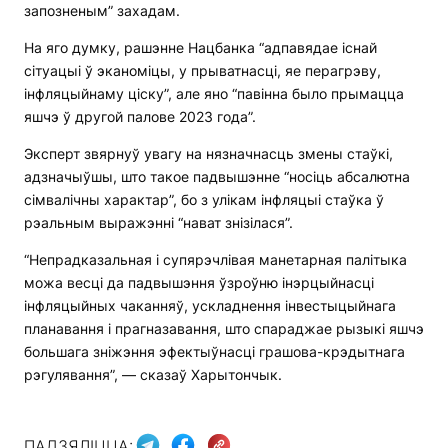
запозненым” захадам.
На яго думку, рашэнне Нацбанка “адпавядае існай
сітуацыі ў эканоміцы, у прыватнасці, яе перагрэву,
інфляцыйнаму ціску”, але яно “павінна было прымацца
яшчэ ў другой палове 2023 года”.
Эксперт звярнуў увагу на нязначнасць змены стаўкі,
адзначыўшы, што такое падвышэнне “носіць абсалютна
сімвалічны характар”, бо з улікам інфляцыі стаўка ў
рэальным выражэнні “нават знізілася”.
“Непрадказальная і супярэчлівая манетарная палітыка
можа весці да падвышэння ўзроўню інэрцыйнасці
інфляцыйных чаканняў, ускладнення інвестыцыйнага
планавання і прагназавання, што спараджае рызыкі яшчэ
большага зніжэння эфектыўнасці грашова-крэдытнага
рэгулявання”, — сказаў Харытончык.
ПАДЗЯЛІЦЦА: