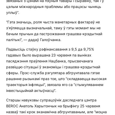
звязаных з цэнамі на пэўныя тавары і сыравіну, так і ў
цэлым міжнародныя праблемы або працэсы чыняць
уплыў”.
“Гэта значыць, роля чыста манетарных фактараў не
з’яўляецца вызначальнай, таму ў гэты момант мы не
бачым прычын да пастрожвання грашова-крэдытнай
палітыкі”, — дадаў Галоўчанка.
Падвысіць стаўку рэфінансавання з 9,5 да 9,75%
гадавых было вырашана 23 чэрвеня па выніках
пасяджэння праўлення Нацбанка, прысвечанага
развіццю сітуацыі ў эканоміцы і грашова-крэдытнай
сферы. Прэс-служба рэгулятара абгрунтавала гэтае
рашэнне рызыкамі праз тое, што “складваецца высокая
траекторыя інфляцыі”, звязала яго са “стымуляваннем
інвестыцыйнай актыўнасці”.
Старшы навуковы супрацоўнік даследчага цэнтра
BEROC Анатоль Харытончык на брыфінгу 25 чэрвеня
назваў такі крок эканамічна абгрунтаваным, але “моцна