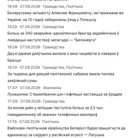
19:39
07.08.2026
Грамадства, Палітыка
Беларускаму актывісту Аляксею Францкевічу, які пражывае ва
Украіне, на 10 гадоў забаронены ўезд у Польшчу
19:22
07.08.2026
Грамадства
Больш за 340 аварыйна-аднаўленчых брыгад задзейнічана ў
ліквідацыі наступстваў непагадзі — "Белэнерга"
18:24
07.08.2026
Грамадства
Двухгадовая дзяўчынка выпала з акна чацвёртага паверха ў
Брэсце
18:10
07.08.2026
Грамадства, Палітыка
За тыдзень для дзяцей палітвязняў сабрана амаль палова
заяўленай сумы
17:47
07.08.2026
Эканоміка
Лукашэнка: Стрымліванне цэн і інфляцыі застаецца за ўрадам
17:30
07.08.2026
Грамадства
За восем дзён у міліцыю паступіла больш за 2,5 тыс.
паведамленняў аб званках тэлефонных махляроў
17:15
07.08.2026
Палітыка
Вайскова-палітычнае кіраўніцтва Беларусі будзе прыцягнута да
адказнасці за саўдзел у расійскай агрэсіі — Латушка