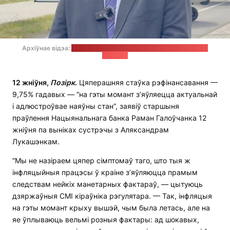
Архіўнае відэа:
прэс-служба Савета міністраў / стоп-кадр:
"Позірк"
12 жніўня,
П
о
зірк
.
Цяперашняя стаўка рэфінансавання —
9,75% гадавых — “на гэты момант з’яўляецца актуальнай
і адлюстроўвае наяўны стан”, заявіў старшыня
праўлення Нацыянальнага банка Раман Галоўчанка 12
жніўня па выніках сустрэчы з Аляксандрам
Лукашэнкам.
“Мы не назіраем цяпер сімптомаў таго, што тыя ж
інфляцыйныя працэсы ў краіне з’яўляюцца прамым
следствам нейкіх манетарных фактараў, — цытуюць
дзяржаўныя СМІ кіраўніка рэгулятара. — Так, інфляцыя
на гэты момант крыху вышэй, чым была летась, але на
яе ўплываюць вельмі розныя фактары: ад шокавых,