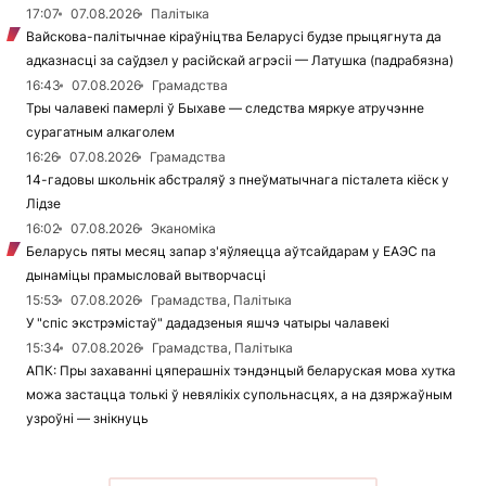
17:07
07.08.2026
Палітыка
Вайскова-палітычнае кіраўніцтва Беларусі будзе прыцягнута да
адказнасці за саўдзел у расійскай агрэсіі — Латушка (падрабязна)
16:43
07.08.2026
Грамадства
Тры чалавекі памерлі ў Быхаве — следства мяркуе атручэнне
сурагатным алкаголем
16:26
07.08.2026
Грамадства
14-гадовы школьнік абстраляў з пнеўматычнага пісталета кіёск у
Лідзе
16:02
07.08.2026
Эканоміка
Беларусь пяты месяц запар з'яўляецца аўтсайдарам у ЕАЭС па
дынаміцы прамысловай вытворчасці
15:53
07.08.2026
Грамадства, Палітыка
У "спіс экстрэмістаў" дададзеныя яшчэ чатыры чалавекі
15:34
07.08.2026
Грамадства, Палітыка
АПК: Пры захаванні цяперашніх тэндэнцый беларуская мова хутка
можа застацца толькі ў невялікіх супольнасцях, а на дзяржаўным
узроўні — знікнуць