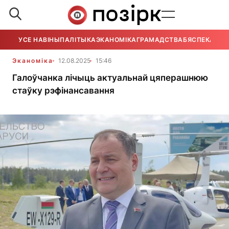
УСЕ НАВІНЫ
ПАЛІТЫКА
ЭКАНОМІКА
ГРАМАДСТВА
БЯСПЕКА
УСЕ
Эканоміка
12.08.2025
15:46
Галоўчанка лічыць актуальнай цяперашнюю
стаўку рэфінансавання