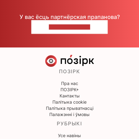
У вас ёсць партнёрская прапанова?
НАПІШЫЦЕ НАМ
ПОЗІРК
Пра нас
ПОЗІРК+
Кантакты
Палітыка cookie
Палітыка прыватнасці
Палажэнні і ўмовы
РУБРЫКІ
Усе навіны