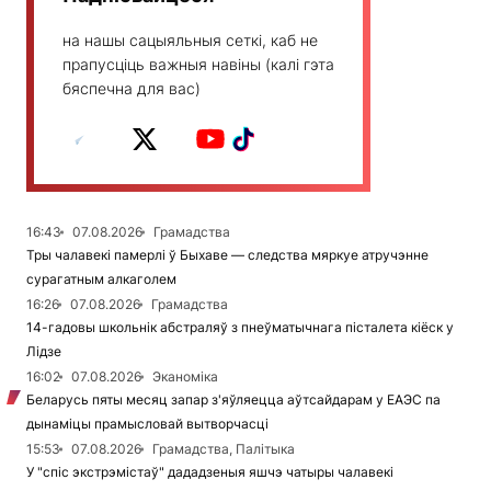
на нашы сацыяльныя сеткі, каб не
прапусціць важныя навіны (калі гэта
бяспечна для вас)
16:43
07.08.2026
Грамадства
Тры чалавекі памерлі ў Быхаве — следства мяркуе атручэнне
сурагатным алкаголем
16:26
07.08.2026
Грамадства
14-гадовы школьнік абстраляў з пнеўматычнага пісталета кіёск у
Лідзе
16:02
07.08.2026
Эканоміка
Беларусь пяты месяц запар з'яўляецца аўтсайдарам у ЕАЭС па
дынаміцы прамысловай вытворчасці
15:53
07.08.2026
Грамадства, Палітыка
У "спіс экстрэмістаў" дададзеныя яшчэ чатыры чалавекі