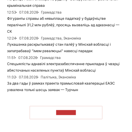
крымінальная справа
12:53
07.08.2026
Грамадства
Фігуранты справы аб нявыплаце падаткаў у будаўніцтве
пералічылі 31,2 млн рублёў, просяць вызваліць ад адказнасці —
СК
12:24
07.08.2026
Грамадства, Эканоміка
Лукашэнка раскрытыкаваў стан палёў у Мінскай вобласці і
запатрабаваў "імем рэвалюцыі" навесці парадак
11:51
07.08.2026
Грамадства
Спецыялісты аднавілі электразабеспячэнне прыкладна ў чвэрці
абясточаных населеных пунктаў Мінскай вобласці
11:32
07.08.2026
Палітыка, Эканоміка
За два гады ў рамках праекта прамысловай кааперацыі ЕАЭС
ухвалена толькі шэсць заявак — Турчын
ЧЫТАЦЬ