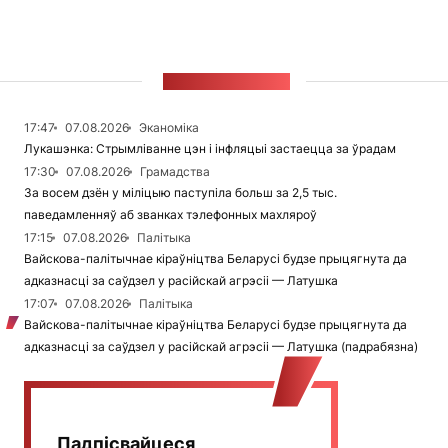
СТУЖКА НАВІН
17:47
07.08.2026
Эканоміка
Лукашэнка: Стрымліванне цэн і інфляцыі застаецца за ўрадам
17:30
07.08.2026
Грамадства
За восем дзён у міліцыю паступіла больш за 2,5 тыс.
паведамленняў аб званках тэлефонных махляроў
17:15
07.08.2026
Палітыка
Вайскова-палітычнае кіраўніцтва Беларусі будзе прыцягнута да
адказнасці за саўдзел у расійскай агрэсіі — Латушка
17:07
07.08.2026
Палітыка
Вайскова-палітычнае кіраўніцтва Беларусі будзе прыцягнута да
адказнасці за саўдзел у расійскай агрэсіі — Латушка (падрабязна)
Падпісвайцеся