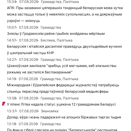
15:34
07.08.2026
Грамадства, Палітыка
АПК: Пры захаванні цяперашніх тэндэнцый беларуская мова хутка
можа застацца толькі ў невялікіх супольнасцях, а на дзяржаўным
узроўні — знікнуць
15:07
07.08.2026
Грамадства
Зніклы ў Гродзенскім раёне грыбнік знойдзены мёртвым
14:57
07.08.2026
Бяспека, Палітыка
Беларускія і кітайскія дэсантнікі правядуць двухтыднёвыя вучэнні
ў цэнтральнай частцы КНР
14:27
07.08.2026
Грамадства, Палітыка
Ціханоўская заклікала "зрабіць усё магчымае, каб злачынствы
рэжыму не засталіся беспакаранымі"
14:19
07.08.2026
Грамадства, Палітыка
Міжнародная і Еўрапейская федэрацыі журналістаў патрабуюць
спыніць пераслед прадстаўнікоў беларускай медыясферы
13:58
07.08.2026
Грамадства, Палітыка
У ліпені Літва надала статус уцекача 12 грамадзянам Беларусі
13:37
07.08.2026
Эканоміка
Долар, еўра і юань падаражэлі на апошніх біржавых таргах тыдня
13:18
07.08.2026
Грамадства
Па факце гібелі слесара на рудніку "Беларуськалія" распачатая