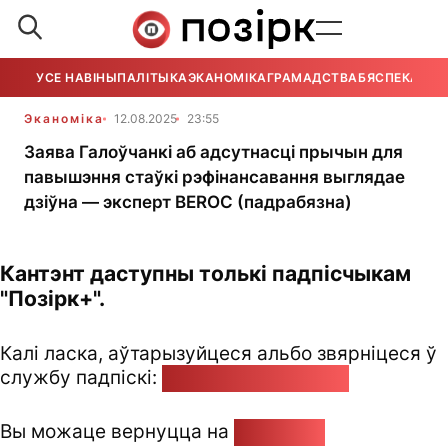
УСЕ НАВІНЫ
ПАЛІТЫКА
ЭКАНОМІКА
ГРАМАДСТВА
БЯСПЕКА
УСЕ
Эканоміка
12.08.2025
23:55
Заява Галоўчанкі аб адсутнасці прычын для
павышэння стаўкі рэфінансавання выглядае
дзіўна — эксперт BEROC (падрабязна)
Кантэнт даступны толькі падпісчыкам
"Позірк+".
Калі ласка, аўтарызуйцеся альбо звярніцеся ў
службу падпіскі:
pozirk@pozirk.online
Вы можаце вернуцца на
Галоўную