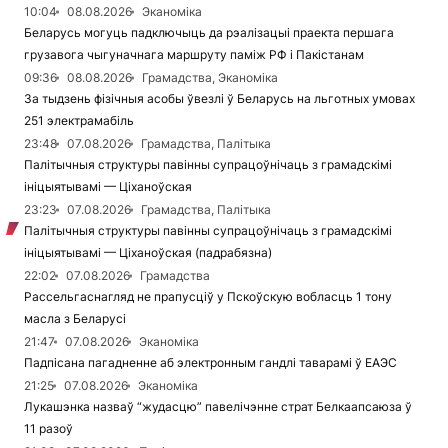
10:04
08.08.2026
Эканоміка
Беларусь могуць падключыць да рэалізацыі праекта першага
грузавога чыгуначнага маршруту паміж РФ і Пакістанам
09:36
08.08.2026
Грамадства, Эканоміка
За тыдзень фізічныя асобы ўвезлі ў Беларусь на льготных умовах
251 электрамабіль
23:48
07.08.2026
Грамадства, Палітыка
Палітычныя структуры павінны супрацоўнічаць з грамадскімі
ініцыятывамі — Ціханоўская
23:23
07.08.2026
Грамадства, Палітыка
Палітычныя структуры павінны супрацоўнічаць з грамадскімі
ініцыятывамі — Ціханоўская (падрабязна)
22:02
07.08.2026
Грамадства
Рассельгаснагляд не прапусціў у Пскоўскую вобласць 1 тону
масла з Беларусі
21:47
07.08.2026
Эканоміка
Падпісана пагадненне аб электронным гандлі таварамі ў ЕАЭС
21:25
07.08.2026
Эканоміка
Лукашэнка назваў “жудасцю” павелічэнне страт Белкаапсаюза ў
11 разоў