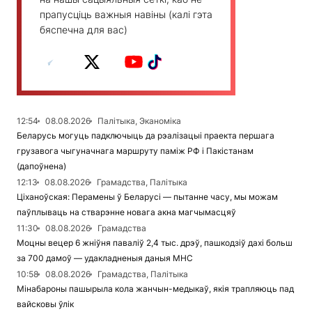
прапусціць важныя навіны (калі гэта
бяспечна для вас)
12:54
08.08.2026
Палітыка, Эканоміка
Беларусь могуць падключыць да рэалізацыі праекта першага
грузавога чыгуначнага маршруту паміж РФ і Пакістанам
(дапоўнена)
12:13
08.08.2026
Грамадства, Палітыка
Ціханоўская: Перамены ў Беларусі — пытанне часу, мы можам
паўплываць на стварэнне новага акна магчымасцяў
11:30
08.08.2026
Грамадства
Моцны вецер 6 жніўня паваліў 2,4 тыс. дрэў, пашкодзіў дахі больш
за 700 дамоў — удакладненыя даныя МНС
10:58
08.08.2026
Грамадства, Палітыка
Мінабароны пашырыла кола жанчын-медыкаў, якія трапляюць пад
вайсковы ўлік