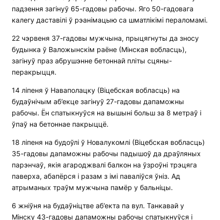
падзення загінуў 65-гадовы рабочы. Яго 50-гадовага
калегу даставілі ў рэанімацыю са шматлікімі пераломамі.
22 чэрвеня 37-гадовы мужчына, прыцягнуты да зносу
будынка ў Валожынскім раёне (Мінская вобласць),
загінуў праз абрушэнне бетоннай пліты сцяны-
перакрыцця.
14 ліпеня ў Наваполацку (Віцебская вобласць) на
будаўнічым аб’екце загінуў 27-гадовы дапаможны
рабочы. Ён спатыкнуўся на вышыні больш за 8 метраў і
ўпаў на бетоннае пакрыццё.
18 ліпеня на будоўлі ў Новалукомлі (Віцебская вобласць)
35-гадовы дапаможны рабочы падышоў да драўляных
парэнчаў, якія агароджвалі балкон на ўзроўні трэцяга
паверха, абапёрся і разам з імі паваліўся ўніз. Ад
атрыманых траўм мужчына памёр у бальніцы.
6 жніўня на будаўніцтве аб’екта па вул. Танкавай у
Мінску 43-гадовы дапаможны рабочы спатыкнуўся і