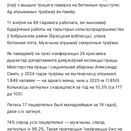
ўпаў з вышыні трэцяга паверха на бетонныя прыступкі.
Ад атрыманых траўмаў ён памёр.
11 жніўня на 49-гадовага рабочага, які выконваў
будаўнічыя работы на тэрыторыі сельгаспрадпрыемства
ў Кобрынскім раёне (Брэсцкая вобласць), упала
бетонная пліта. Мужчына атрымаў смяротныя траўмы.
Як паведаміў на прэс-канферэнцыі 24 красавіка
дырэктар дэпартамента дзяржаўнай інспекцыі працы
Міністэрства працы і сацыяльнай абароны Аляксандр
Семіч, у 2024 годзе траўмы на вытворчасці атрымалі
1.849 чалавек — на аднаго менш, чым у 2023-м (1.850).
Колькасць загінулых скарацілася за год на 10,3% (са 117
да 105).
Летась 17 пацярпелых былі маладзейшыя за 18 гадоў,
двое з іх загінулі.
74% сярод усіх пацярпелых — мужчыны, сярод
загінулых іх 96,2%. Такая прапорцыя “назіраецца ўжо не