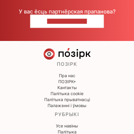
У вас ёсць партнёрская прапанова?
НАПІШЫЦЕ НАМ
ПОЗІРК
Пра нас
ПОЗІРК+
Кантакты
Палітыка cookie
Палітыка прыватнасці
Палажэнні і ўмовы
РУБРЫКІ
Усе навіны
Палітыка