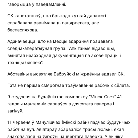
гаворыцца ў паведамленні.
СК канстатаваў, што брыгада хуткай дапамогі
спрабавала рэанімаваць пацярпелага, але
беспаспяхова.
Адзначаецца, што на месцы здарэння працавала
следча-аператыўная група: “Апытаныя відавочцы,
вынятая неабходная дакументацыя па ахове працы і
тэхніцы бяспекі”.
Абставіны высвятляе Бабруйскі міжраённы аддзел СК.
Гэта не першае смяротнае траўмаванне рабочых сёлета.
9 студзеня на будаўніцтве комплексу “Мінск-Свет” 41-
гадовы мантажнік сарваўся з дзясятага паверха і
загінуў.
11 чэрвеня ў Мачулішчах (Мінскі раён) падчас будаўнічых
работ на вул. Авіятараў абарваліся трасы люлькі, якая
знаходзілася на ўзроўні чацвёртага паверха. У выніку