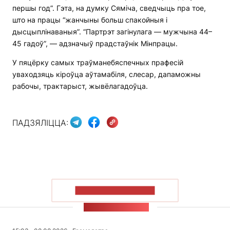
першы год”. Гэта, на думку Сяміча, сведчыць пра тое,
што на працы “жанчыны больш спакойныя і
дысцыплінаваныя”. “Партрэт загінулага — мужчына 44–
45 гадоў”, — адзначыў прадстаўнік Мінпрацы.
У пяцёрку самых траўманебяспечных прафесій
уваходзяць кіроўца аўтамабіля, слесар, дапаможны
рабочы, трактарыст, жывёлагадоўца.
ПАДЗЯЛІЦЦА:
ПАКАЗАЦЬ БОЛЬШ
СТУЖКА НАВІН