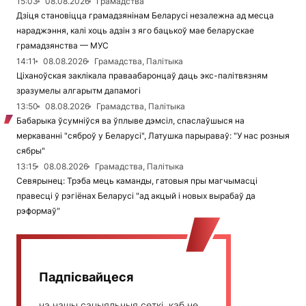
15:03
08.08.2026
Грамадства
Дзіця становіцца грамадзянінам Беларусі незалежна ад месца
нараджэння, калі хоць адзін з яго бацькоў мае беларускае
грамадзянства — МУС
14:11
08.08.2026
Грамадства, Палітыка
Ціханоўская заклікала праваабаронцаў даць экс-палітвязням
зразумелы алгарытм дапамогі
13:50
08.08.2026
Грамадства, Палітыка
Бабарыка ўсумніўся ва ўплыве дэмсіл, спаслаўшыся на
меркаванні "сяброў у Беларусі", Латушка парыраваў: "У нас розныя
сябры"
13:15
08.08.2026
Грамадства, Палітыка
Севярынец: Трэба мець каманды, гатовыя пры магчымасці
правесці ў рэгіёнах Беларусі "ад акцый і новых вырабаў да
рэформаў"
Падпісвайцеся
на нашы сацыяльныя сеткі, каб не