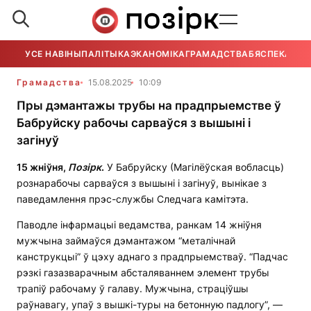
УСЕ НАВІНЫ
ПАЛІТЫКА
ЭКАНОМІКА
ГРАМАДСТВА
БЯСПЕКА
УСЕ
Грамадства
15.08.2025
10:09
Пры дэмантажы трубы на прадпрыемстве ў
Бабруйску рабочы сарваўся з вышыні і
загінуў
15 жніўня,
Позірк
.
У Бабруйску (Магілёўская вобласць)
рознарабочы сарваўся з вышыні і загінуў, вынікае з
паведамлення прэс-службы Следчага камітэта.
Паводле інфармацыі ведамства, ранкам 14 жніўня
мужчына займаўся дэмантажом “металічнай
канструкцыі” ў цэху аднаго з прадпрыемстваў. “Падчас
рэзкі газазварачным абсталяваннем элемент трубы
трапіў рабочаму ў галаву. Мужчына, страціўшы
раўнавагу, упаў з вышкі-туры на бетонную падлогу”, —