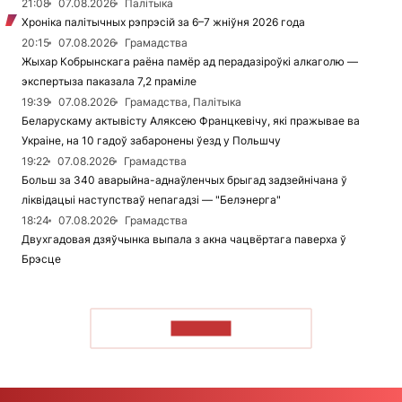
21:08
07.08.2026
Палітыка
Хроніка палітычных рэпрэсій за 6–7 жніўня 2026 года
20:15
07.08.2026
Грамадства
Жыхар Кобрынскага раёна памёр ад перадазіроўкі алкаголю —
экспертыза паказала 7,2 праміле
19:39
07.08.2026
Грамадства, Палітыка
Беларускаму актывісту Аляксею Францкевічу, які пражывае ва
Украіне, на 10 гадоў забаронены ўезд у Польшчу
19:22
07.08.2026
Грамадства
Больш за 340 аварыйна-аднаўленчых брыгад задзейнічана ў
ліквідацыі наступстваў непагадзі — "Белэнерга"
18:24
07.08.2026
Грамадства
Двухгадовая дзяўчынка выпала з акна чацвёртага паверха ў
Брэсце
ЧЫТАЦЬ