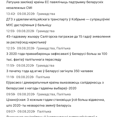
Латушка заклікаў краіны ЕС павялічыць падтрымку беларускіх
незалежных СМІ
13:42
09.08.2026
Грамадства
ДТЗ з удзелам міліцэйскага транспарту ў Кобрыне — супрацоўнікі
МУС дастаўленыя ў бальніцу
12:55
09.08.2026
Грамадства
45-гадоваму жыхару Салігорска пагражае да 15 гадоў зняволення
за распаўсюд наркотыкаў
12:35
09.08.2026
Грамадства, Палітыка
З 2020 года праваабаронцы зафіксавалі ў Беларусі больш за 100
тыс. фактаў палітычнага пераследу
11:55
09.08.2026
Грамадства
З пачатку года ад агню ў Беларусі загінула 350 чалавек
11:16
09.08.2026
Палітыка
Еўрасаюз і дэмакратычныя краіны выказваюць салідарнасць з
беларусамі з нагоды гадавіны выбараў-2020
09:56
09.08.2026
Грамадства, Палітыка
Ціханоўская: З кожным годам становіцца ўсё больш відавочна,
што 2020-ты незваротна змяніў Беларусь
09:07
09.08.2026
Палітыка
Лукашэнка зацікаўлены ў "нарошчванні супрацоўніцтва" з