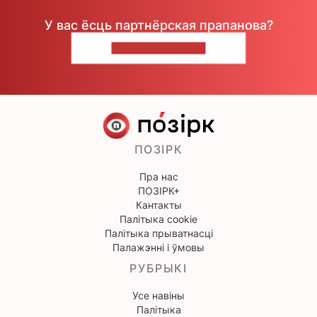
У вас ёсць партнёрская прапанова?
НАПІШЫЦЕ НАМ
ПОЗІРК
Пра нас
ПОЗІРК+
Кантакты
Палітыка cookie
Палітыка прыватнасці
Палажэнні і ўмовы
РУБРЫКІ
Усе навіны
Палітыка