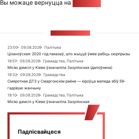
Вы можаце вернуцца на
Галоўную
СТУЖКА НАВІН
23:00
09.08.2026
Палітыка
Ціханоўская: 2020 год паказаў, што жыццё ўмее рабіць сюрпрызы
18:57
09.08.2026
Грамадства, Палітыка
Місію дэмсіл у Кіеве ўзначаліла Зазулінская (дапоўнена)
18:32
09.08.2026
Грамадства
Смяротнае ДТЗ у Смаргонскім раёне — кіроўца мапеда збіў 59-
гадовую жанчыну
18:10
09.08.2026
Грамадства, Палітыка
Місію дэмсіл у Кіеве ўзначаліла Зазулінская
Падпісвайцеся