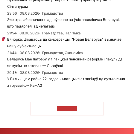
Сінгапурам
23:56
08.08.2026
Грамадства
Электразабеспячэнне адноўленае ва ўсіх паселішчах Беларусі,
што пацярпелі ад непагадзі
21:54
08.08.2026
Грамадства, Палітыка
Вячорка: Цікавасць да канферэнцыі "Новая Беларусь" вызначае
нашу суб'ектнасць
21:44
08.08.2026
Грамадства, Эканоміка
Беларусь мае патрэбу ў гіганцкай пенсійнай рэформе і пакуль да
яе зусім не гатовая — Львоўскі
20:13
08.08.2026
Грамадства
У Бялыніцкім раёне 22-гадовы матацыкліст загінуў ад сутыкнення
з грузавіком КамАЗ
ЧЫТАЦЬ