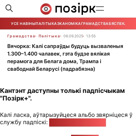
УСЕ НАВІНЫ
ПАЛІТЫКА
ЭКАНОМІКА
ГРАМАДСТВА
БЯСПЕКА
УСЕ
Грамадства
Палітыка
06.09.2025
13:55
Вячорка: Калі сапраўды будуць вызваленыя
1.300–1.400 чалавек, гэта будзе вялікая
перамога для Белага дома, Трампа і
свабоднай Беларусі (падрабязна)
Кантэнт даступны толькі падпісчыкам
"Позірк+".
Калі ласка, аўтарызуйцеся альбо звярніцеся ў
службу падпіскі:
pozirk@pozirk.online