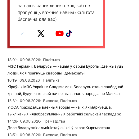
на нашы сацыяльныя сеткі, каб не
прапусціць важныя навіны (калі гэта
бяспечна для вас)
18:01
09.08.2026
Палітыка
МЗС Германіі: Беларусь — нацыя ў сэрцы Еўропы, дзе жывуць
людзі, якія прагнуць свабоды і дэмакратыі
16:19
09.08.2026
Палітыка
Кіраўнік МЗС Украіны: Спадзяемся, Беларусь стане свабоднай
краінай, будучыню якой пачне вызначаць народ, а не Масква
15:31
09.08.2026
Бяспека, Палітыка
У ССА праходзяць ваенныя зборы — на іх, як мяркуецца,
выкліканыя нядобрасумленныя работнікі сельскай гаспадаркі
14:26
09.08.2026
Грамадства
Двое беларускіх альпіністаў зніклі ў гарах Кыргызстана
13:51
09.08.2026
Бяспека, Палітыка