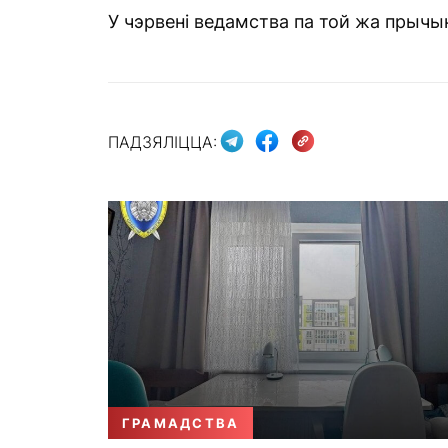
У чэрвені ведамства па той жа прыч
ПАДЗЯЛІЦЦА:
ГРАМАДСТВА