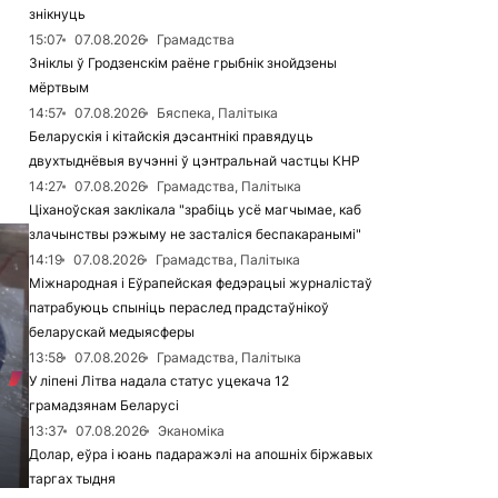
знікнуць
15:07
07.08.2026
Грамадства
Зніклы ў Гродзенскім раёне грыбнік знойдзены
мёртвым
14:57
07.08.2026
Бяспека, Палітыка
Беларускія і кітайскія дэсантнікі правядуць
двухтыднёвыя вучэнні ў цэнтральнай частцы КНР
14:27
07.08.2026
Грамадства, Палітыка
Ціханоўская заклікала "зрабіць усё магчымае, каб
злачынствы рэжыму не засталіся беспакаранымі"
14:19
07.08.2026
Грамадства, Палітыка
Міжнародная і Еўрапейская федэрацыі журналістаў
патрабуюць спыніць пераслед прадстаўнікоў
беларускай медыясферы
13:58
07.08.2026
Грамадства, Палітыка
У ліпені Літва надала статус уцекача 12
грамадзянам Беларусі
13:37
07.08.2026
Эканоміка
Долар, еўра і юань падаражэлі на апошніх біржавых
таргах тыдня