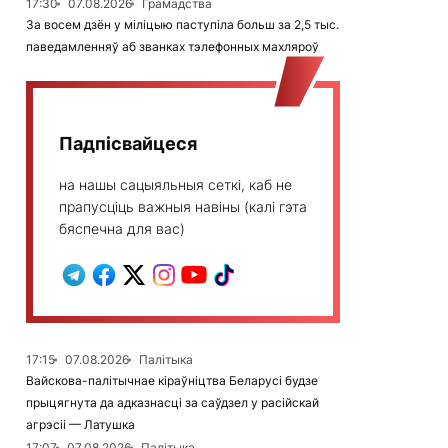
17:30
07.08.2026
Грамадства
За восем дзён у міліцыю паступіла больш за 2,5 тыс.
паведамленняў аб званках тэлефонных махляроў
Падпісвайцеся
на нашы сацыяльныя сеткі, каб не
прапусціць важныя навіны (калі гэта
бяспечна для вас)
17:15
07.08.2026
Палітыка
Вайскова-палітычнае кіраўніцтва Беларусі будзе
прыцягнута да адказнасці за саўдзел у расійскай
агрэсіі — Латушка
17:07
07.08.2026
Палітыка