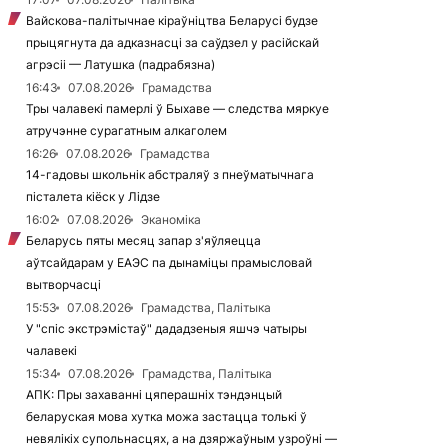
Вайскова-палітычнае кіраўніцтва Беларусі будзе
прыцягнута да адказнасці за саўдзел у расійскай
агрэсіі — Латушка (падрабязна)
16:43
07.08.2026
Грамадства
Тры чалавекі памерлі ў Быхаве — следства мяркуе
атручэнне сурагатным алкаголем
16:26
07.08.2026
Грамадства
14-гадовы школьнік абстраляў з пнеўматычнага
пісталета кіёск у Лідзе
16:02
07.08.2026
Эканоміка
Беларусь пяты месяц запар з'яўляецца
аўтсайдарам у ЕАЭС па дынаміцы прамысловай
вытворчасці
15:53
07.08.2026
Грамадства, Палітыка
У "спіс экстрэмістаў" дададзеныя яшчэ чатыры
чалавекі
15:34
07.08.2026
Грамадства, Палітыка
АПК: Пры захаванні цяперашніх тэндэнцый
беларуская мова хутка можа застацца толькі ў
невялікіх супольнасцях, а на дзяржаўным узроўні —