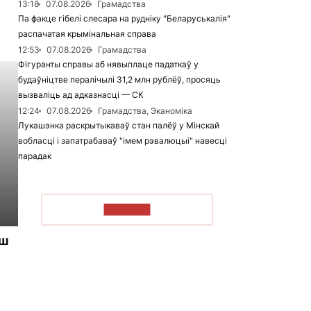
13:18
07.08.2026
Грамадства
Па факце гібелі слесара на рудніку "Беларуськалія"
распачатая крымінальная справа
12:53
07.08.2026
Грамадства
Фігуранты справы аб нявыплаце падаткаў у
будаўніцтве пералічылі 31,2 млн рублёў, просяць
вызваліць ад адказнасці — СК
12:24
07.08.2026
Грамадства, Эканоміка
Лукашэнка раскрытыкаваў стан палёў у Мінскай
вобласці і запатрабаваў "імем рэвалюцыі" навесці
парадак
ЧЫТАЦЬ
ьш