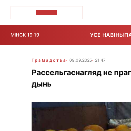
ПОЗІРК+
УСЕ НАВІНЫ
П
МІНСК 19:19
Грамадства
09.09.2025
21:47
Рассельгаснагляд не прап
дынь