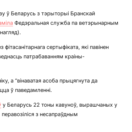
у ў Беларусь з тэрыторыі Бранскай
аміла
Федэральная служба па ветэрынарным
нагляд).
з фітасанітарнага сертыфіката, які павінен
аведнасць патрабаванням краіны-
іку, а “вінаватая асоба прыцягнута да
цца ў паведамленні.
ў
у Беларусь 22 тоны кавуноў, вырашчаных у
ы перавозіліся з несапраўдным