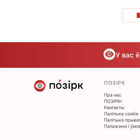
У вас 
ПОЗІРК
Пра нас
ПОЗІРК+
Кантакты
Палітыка cookie
Палітыка прыват
Палажэнні і ўмо