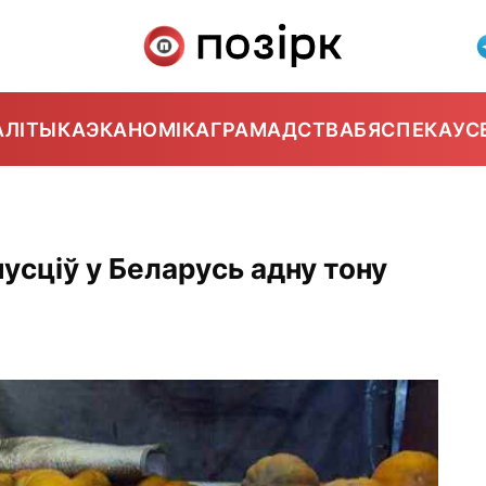
АЛІТЫКА
ЭКАНОМІКА
ГРАМАДСТВА
БЯСПЕКА
УС
усціў у Беларусь адну тону