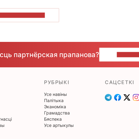
ПАКАЗАЦЬ БОЛЬШ
ёсць партнёрская прапанова?
НАПІШЫ
РУБРЫКІ
САЦСЕТКІ
Усе навіны
Палітыка
Эканоміка
Грамадства
насці
Бяспека
вы
Усе артыкулы