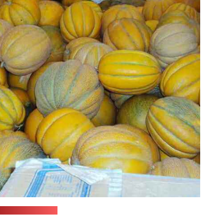
ассельгаснагляд