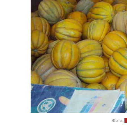
Фота:
Р