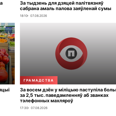
а
За тыдзень для дзяцей палітвязняў
сабрана амаль палова заяўленай сумы
18:10
07.08.2026
ГРАМАДСТВА
яцыі
За восем дзён у міліцыю паступіла бол
за 2,5 тыс. паведамленняў аб званках
тэлефонных махляроў
17:30
07.08.2026