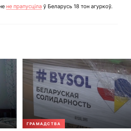
ыне
не прапусціла
ў Беларусь 18 тон агуркоў.
ГРАМАДСТВА