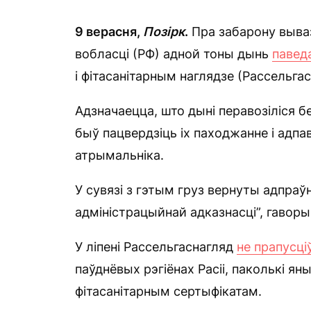
9 верасня,
Позірк
.
Пра забарону вываз
вобласці (РФ) адной тоны дынь
павед
і фітасанітарным наглядзе (Рассельгас
Адзначаецца, што дыні перавозіліся бе
быў пацвердзіць іх паходжанне і адп
атрымальніка.
У сувязі з гэтым груз вернуты адпраўн
адміністрацыйнай адказнасці”, гаворы
У ліпені Рассельгаснагляд
не прапусці
паўднёвых рэгіёнах Расіі, паколькі ян
фітасанітарным сертыфікатам.