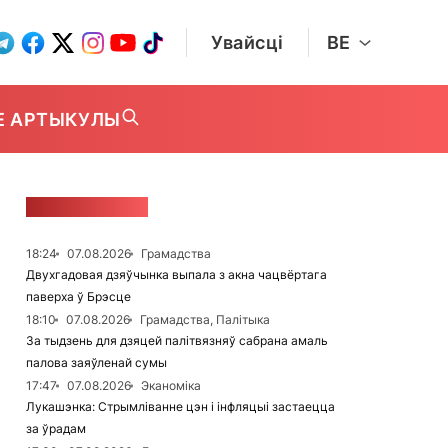
Увайсці
BE
Е АРТЫКУЛЫ
СТУЖКА НАВІН
18:24
07.08.2026
Грамадства
Двухгадовая дзяўчынка выпала з акна чацвёртага
паверха ў Брэсце
18:10
07.08.2026
Грамадства, Палітыка
За тыдзень для дзяцей палітвязняў сабрана амаль
палова заяўленай сумы
17:47
07.08.2026
Эканоміка
Лукашэнка: Стрымліванне цэн і інфляцыі застаецца
за ўрадам