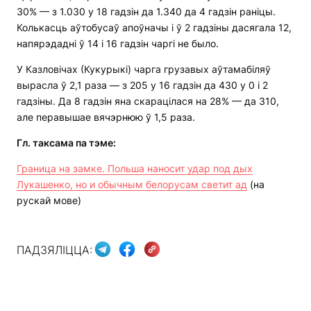
30% — з 1.030 у 18 гадзін да 1.340 да 4 гадзін раніцы.
Колькасць аўтобусаў апоўначы і ў 2 гадзіны дасягала 12,
напярэдадні ў 14 і 16 гадзін чаргі не было.
У Казловічах (Кукурыкі) чарга грузавых аўтамабіляў
вырасла ў 2,1 раза — з 205 у 16 гадзін да 430 у 0 і 2
гадзіны. Да 8 гадзін яна скарацілася на 28% — да 310,
але перавышае вячэрнюю ў 1,5 раза.
Гл. таксама па тэме:
Граница на замке. Польша наносит удар под дых
Лукашенко, но и обычным белорусам светит ад
(на
рускай мове)
ПАДЗЯЛІЦЦА: