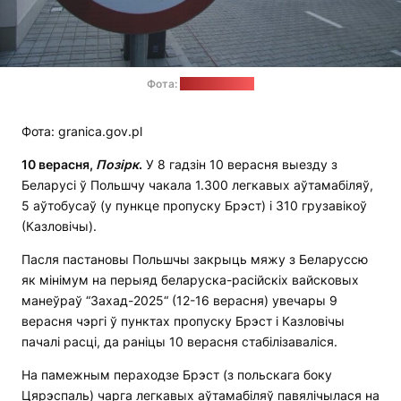
Фота:
granica.gov.pl
Фота: granica.gov.pl
10 верасня,
П
о
зірк
.
У 8 гадзін 10 верасня выезду з
Беларусі ў Польшчу чакала 1.300 легкавых аўтамабіляў,
5 аўтобусаў (у пункце пропуску Брэст) і 310 грузавікоў
(Казловічы).
Пасля пастановы Польшчы закрыць мяжу з Беларуссю
як мінімум на перыяд беларуска-расійскіх вайсковых
манеўраў “Захад-2025“ (12-16 верасня) увечары 9
верасня чэргі ў пунктах пропуску Брэст і Казловічы
пачалі расці, да раніцы 10 верасня стабілізаваліся.
На памежным пераходзе Брэст (з польскага боку
Цярэспаль) чарга легкавых аўтамабіляў павялічылася на