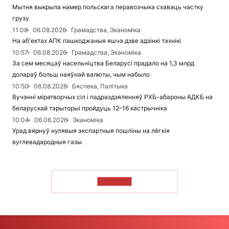
Мытня выкрыла намер польскага перавозчыка схаваць частку
грузу
11:08
06.08.2026
Грамадства, Эканоміка
На аб'ектах АПК пашкоджаныя яшчэ дзве адзінкі тэхнікі
10:57
06.08.2026
Грамадства, Эканоміка
За сем месяцаў насельніцтва Беларусі прадало на 1,3 млрд
долараў больш наяўнай валюты, чым набыло
10:50
06.08.2026
Бяспека, Палітыка
Вучэнні міратворчых сіл і падраздзяленняў РХБ-абароны АДКБ на
беларускай тэрыторыі пройдуць 12–16 кастрычніка
10:04
06.08.2026
Эканоміка
Урад вярнуў нулявыя экспартныя пошліны на лёгкія
вуглевадародныя газы
ЧЫТАЦЬ