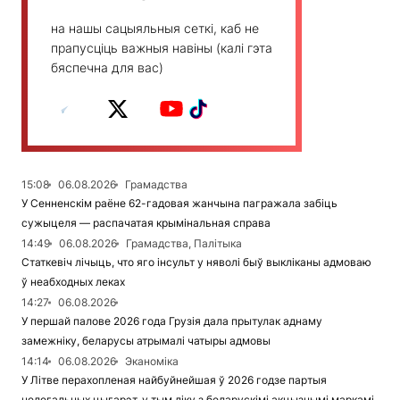
на нашы сацыяльныя сеткі, каб не
прапусціць важныя навіны (калі гэта
бяспечна для вас)
15:08
06.08.2026
Грамадства
У Сенненскім раёне 62-гадовая жанчына пагражала забіць
сужыцеля — распачатая крымінальная справа
14:49
06.08.2026
Грамадства, Палітыка
Статкевіч лічыць, что яго інсульт у няволі быў выкліканы адмоваю
ў неабходных леках
14:27
06.08.2026
У першай палове 2026 года Грузія дала прытулак аднаму
замежніку, беларусы атрымалі чатыры адмовы
14:14
06.08.2026
Эканоміка
У Літве перахопленая найбуйнейшая ў 2026 годзе партыя
нелегальных цыгарэт, у тым ліку з беларускімі акцызнымі маркамі