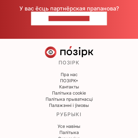
У вас ёсць партнёрская прапанова?
НАПІШЫЦЕ НАМ
ПОЗІРК
Пра нас
ПОЗІРК+
Кантакты
Палітыка cookie
Палітыка прыватнасці
Палажэнні і ўмовы
РУБРЫКІ
Усе навіны
Палітыка