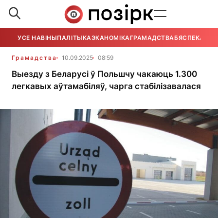
УСЕ НАВІНЫ
ПАЛІТЫКА
ЭКАНОМІКА
ГРАМАДСТВА
БЯСПЕКА
УСЕ
Грамадства
10.09.2025
08:59
Выезду з Беларусі ў Польшчу чакаюць 1.300
легкавых аўтамабіляў, чарга стабілізавалася