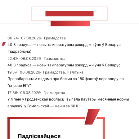
ПАКАЗАЦЬ БОЛЬШ
СТУЖКА НАВІН
00:24
07.08.2026
Грамадства
40,3 градуса — новы тэмпературны рэкорд жніўня ў Беларусі
(падрабязна)
22:42
06.08.2026
Грамадства
40,3 градуса — новы тэмпературны рэкорд жніўня ў Беларусі
19:57
06.08.2026
Грамадства, Палітыка
Правабаронцам вядома пра больш за 180 фактаў пераследу па
"справе ЕГУ"
17:36
06.08.2026
Грамадства
У ліпені ў Гродзенскай вобласці выпала паўтары месячныя нормы
ападкаў, у Гомельскай — менш за 60%
Падпісвайцеся