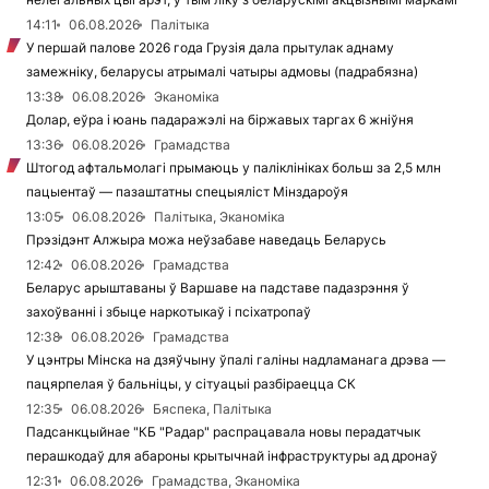
14:11
06.08.2026
Палітыка
У першай палове 2026 года Грузія дала прытулак аднаму
замежніку, беларусы атрымалі чатыры адмовы (падрабязна)
13:38
06.08.2026
Эканоміка
Долар, еўра і юань падаражэлі на біржавых таргах 6 жніўня
13:36
06.08.2026
Грамадства
Штогод афтальмолагі прымаюць у паліклініках больш за 2,5 млн
пацыентаў — пазаштатны спецыяліст Мінздароўя
13:05
06.08.2026
Палітыка, Эканоміка
Прэзідэнт Алжыра можа неўзабаве наведаць Беларусь
12:42
06.08.2026
Грамадства
Беларус арыштаваны ў Варшаве на падставе падазрэння ў
захоўванні і збыце наркотыкаў і псіхатропаў
12:38
06.08.2026
Грамадства
У цэнтры Мінска на дзяўчыну ўпалі галіны надламанага дрэва —
пацярпелая ў бальніцы, у сітуацыі разбіраецца СК
12:35
06.08.2026
Бяспека, Палітыка
Падсанкцыйнае "КБ "Радар" распрацавала новы перадатчык
перашкодаў для абароны крытычнай інфраструктуры ад дронаў
12:31
06.08.2026
Грамадства, Эканоміка