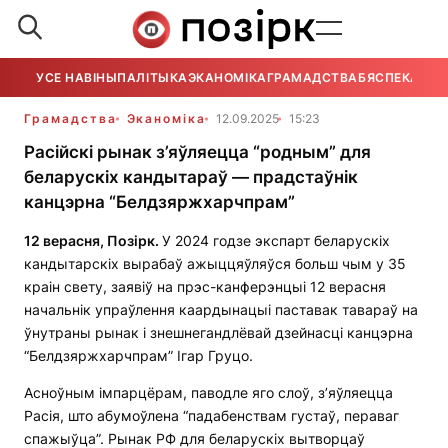
УСЕ НАВІНЫ
ПАЛІТЫКА
ЭКАНОМІКА
ГРАМАДСТВА
БЯСПЕКА
УСЕ
Грамадства
Эканоміка
12.09.2025
15:23
Расійскі рынак з’яўляецца “родным” для
беларускіх кандытараў — прадстаўнік
канцэрна “Белдзяржхарчпрам”
12 верасня, Позірк.
У 2024 годзе экспарт беларускіх
кандытарскіх вырабаў ажыццяўляўся больш чым у 35
краін свету, заявіў на прэс-канферэнцыі 12 верасня
начальнік упраўлення каардынацыі паставак тавараў на
ўнутраны рынак і знешнегандлёвай дзейнасці канцэрна
“Белдзяржхарчпрам” Ігар Груцо.
Асноўным імпарцёрам, паводле яго слоў, з’яўляецца
Расія, што абумоўлена “падабенствам густаў, пераваг
спажыўца”. Рынак РФ для беларускіх вытворцаў