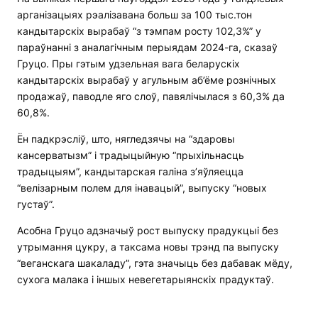
арганізацыях рэалізавана больш за 100 тыс.тон
кандытарскіх вырабаў “з тэмпам росту 102,3%” у
параўнанні з аналагічным перыядам 2024-га, сказаў
Груцо. Пры гэтым удзельная вага беларускіх
кандытарскіх вырабаў у агульным аб’ёме рознічных
продажаў, паводле яго слоў, павялічылася з 60,3% да
60,8%.
Ён падкрэсліў, што, нягледзячы на “здаровы
кансерватызм” і традыцыйную “прыхільнасць
традыцыям”, кандытарская галіна з’яўляецца
“велізарным полем для інавацый”, выпуску “новых
густаў”.
Асобна Груцо адзначыў рост выпуску прадукцыі без
утрымання цукру, а таксама новы трэнд па выпуску
“веганскага шакаладу”, гэта значыць без дабавак мёду,
сухога малака і іншых невегетарыянскіх прадуктаў.