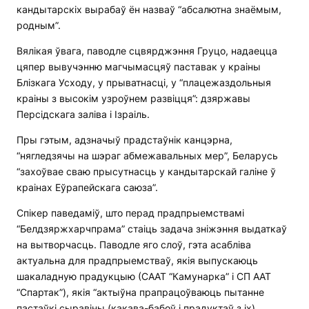
кандытарскіх вырабаў ён назваў “абсалютна знаёмым,
родным”.
Вялікая ўвага, паводле сцвярджэння Груцо, надаецца
цяпер вывучэнню магчымасцяў паставак у краіны
Блізкага Усходу, у прыватнасці, у “плацежаздольныя
краіны з высокім узроўнем развіцця”: дзяржавы
Персідскага заліва і Ізраіль.
Пры гэтым, адзначыў прадстаўнік канцэрна,
“нягледзячы на шэраг абмежавальных мер”, Беларусь
“захоўвае сваю прысутнасць у кандытарскай галіне ў
краінах Еўрапейскага саюза”.
Спікер паведаміў, што перад прадпрыемствамі
“Белдзяржхарчпрама” стаіць задача зніжэння выдаткаў
на вытворчасць. Паводле яго слоў, гэта асабліва
актуальна для прадпрыемстваў, якія выпускаюць
шакаладную прадукцыю (СААТ “Камунарка” і СП ААТ
“Спартак”), якія “актыўна прапрацоўваюць пытанне
пастаўкі сыравіны (какава-бабоў і прадуктаў з іх)