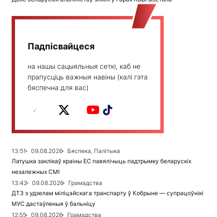
Падпісвайцеся
на нашы сацыяльныя сеткі, каб не
прапусціць важныя навіны (калі гэта
бяспечна для вас)
13:51
09.08.2026
Бяспека, Палітыка
Латушка заклікаў краіны ЕС павялічыць падтрымку беларускіх
незалежных СМІ
13:42
09.08.2026
Грамадства
ДТЗ з удзелам міліцэйскага транспарту ў Кобрыне — супрацоўнікі
МУС дастаўленыя ў бальніцу
12:55
09.08.2026
Грамадства