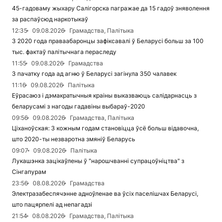
45-гадоваму жыхару Салігорска пагражае да 15 гадоў зняволення
за распаўсюд наркотыкаў
12:35
09.08.2026
Грамадства, Палітыка
З 2020 года праваабаронцы зафіксавалі ў Беларусі больш за 100
тыс. фактаў палітычнага пераследу
11:55
09.08.2026
Грамадства
З пачатку года ад агню ў Беларусі загінула 350 чалавек
11:16
09.08.2026
Палітыка
Еўрасаюз і дэмакратычныя краіны выказваюць салідарнасць з
беларусамі з нагоды гадавіны выбараў-2020
09:56
09.08.2026
Грамадства, Палітыка
Ціханоўская: З кожным годам становіцца ўсё больш відавочна,
што 2020-ты незваротна змяніў Беларусь
09:07
09.08.2026
Палітыка
Лукашэнка зацікаўлены ў "нарошчванні супрацоўніцтва" з
Сінгапурам
23:56
08.08.2026
Грамадства
Электразабеспячэнне адноўленае ва ўсіх паселішчах Беларусі,
што пацярпелі ад непагадзі
21:54
08.08.2026
Грамадства, Палітыка