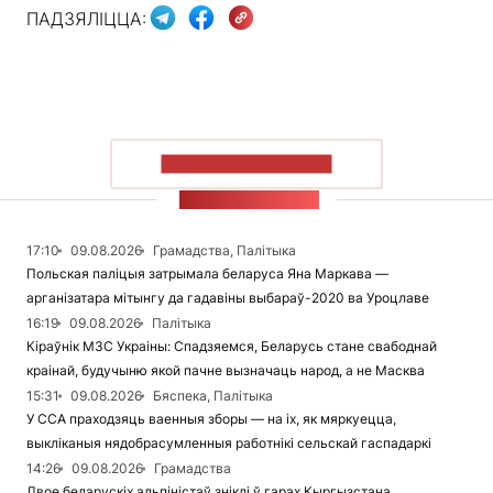
ПАДЗЯЛІЦЦА:
ПАКАЗАЦЬ БОЛЬШ
СТУЖКА НАВІН
17:10
09.08.2026
Грамадства, Палітыка
Польская паліцыя затрымала беларуса Яна Маркава —
арганізатара мітынгу да гадавіны выбараў-2020 ва Уроцлаве
16:19
09.08.2026
Палітыка
Кіраўнік МЗС Украіны: Спадзяемся, Беларусь стане свабоднай
краінай, будучыню якой пачне вызначаць народ, а не Масква
15:31
09.08.2026
Бяспека, Палітыка
У ССА праходзяць ваенныя зборы — на іх, як мяркуецца,
выкліканыя нядобрасумленныя работнікі сельскай гаспадаркі
14:26
09.08.2026
Грамадства
Двое беларускіх альпіністаў зніклі ў гарах Кыргызстана