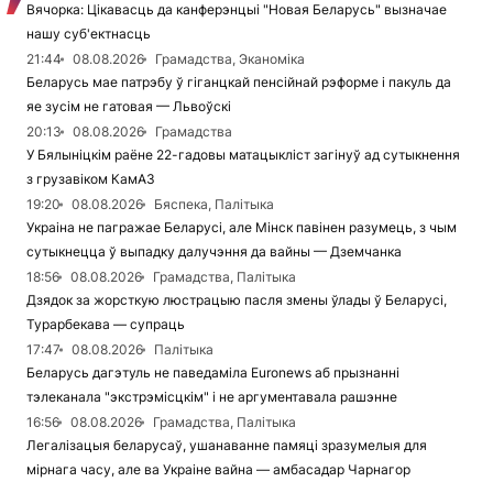
Вячорка: Цікавасць да канферэнцыі "Новая Беларусь" вызначае
нашу суб'ектнасць
21:44
08.08.2026
Грамадства, Эканоміка
Беларусь мае патрэбу ў гіганцкай пенсійнай рэформе і пакуль да
яе зусім не гатовая — Львоўскі
20:13
08.08.2026
Грамадства
У Бялыніцкім раёне 22-гадовы матацыкліст загінуў ад сутыкнення
з грузавіком КамАЗ
19:20
08.08.2026
Бяспека, Палітыка
Украіна не пагражае Беларусі, але Мінск павінен разумець, з чым
сутыкнецца ў выпадку далучэння да вайны — Дземчанка
18:56
08.08.2026
Грамадства, Палітыка
Дзядок за жорсткую люстрацыю пасля змены ўлады ў Беларусі,
Турарбекава — супраць
17:47
08.08.2026
Палітыка
Беларусь дагэтуль не паведаміла Euronews аб прызнанні
тэлеканала "экстрэмісцкім" і не аргументавала рашэнне
16:56
08.08.2026
Грамадства, Палітыка
Легалізацыя беларусаў, ушанаванне памяці зразумелыя для
мірнага часу, але ва Украіне вайна — амбасадар Чарнагор