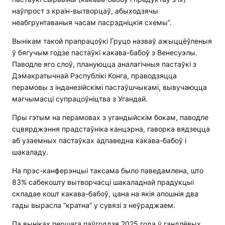
наўпрост з краін-вытворцаў, абыходзячы
неабгрунтаваныя часам пасрэдніцкія схемы”.
Вынікам такой прапрацоўкі Груцо назваў ажыццёўленыя
ў бягучым годзе пастаўкі какава-бабоў з Венесуэлы.
Паводле яго слоў, плануюцца аналагічныя пастаўкі з
Дэмакратычнай Рэспублікі Конга, праводзяцца
перамовы з інданезійскімі пастаўшчыкамі, вывучаюцца
магчымасці супрацоўніцтва з Угандай.
Пры гэтым на перамовах з угандыйскім бокам, паводле
сцвярджэння прадстаўніка канцэрна, гаворка вядзецца
аб узаемных пастаўках адпаведна какава-бабоў і
шакаладу.
На прэс-канферэнцыі таксама было паведамлена, што
83% сабекошту вытворчасці шакаладнай прадукцыі
складае кошт какава-бабоў, цана на якія апошнія два
гады вырасла “кратна” у сувязі з неўраджаем.
Па выніках першага паўгоддзя 2025 года ў гандлёвых