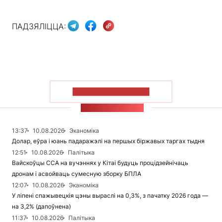
ПАДЗЯЛІЦЦА:
ПАКАЗАЦЬ БОЛЬШ
СТУЖКА НАВІН
13:37
10.08.2026
Эканоміка
Долар, еўра і юань падаражэлі на першых біржавых таргах тыдня
12:51
10.08.2026
Палітыка
Вайскоўцы ССА на вучэннях у Кітаі будуць процідзейнічаць
дронам і асвойваць сумесную зборку БПЛА
12:07
10.08.2026
Эканоміка
У ліпені спажывецкія цэны выраслі на 0,3%, з пачатку 2026 года —
на 3,2% (дапоўнена)
11:37
10.08.2026
Палітыка