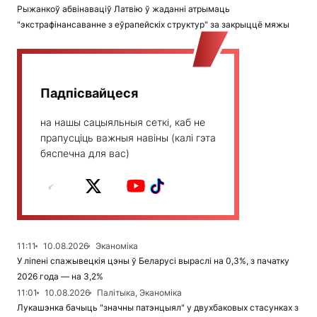
Рыжанкоў абвінаваціў Латвію ў жаданні атрымаць
"экстрафінансаванне з еўрапейскіх структур" за закрыццё мяжы
Падпісвайцеся
на нашы сацыяльныя сеткі, каб не
прапусціць важныя навіны (калі гэта
бяспечна для вас)
11:11
10.08.2026
Эканоміка
У ліпені спажывецкія цэны ў Беларусі выраслі на 0,3%, з пачатку
2026 года — на 3,2%
11:01
10.08.2026
Палітыка, Эканоміка
Лукашэнка бачыць "значны патэнцыял" у двухбаковых стасунках з