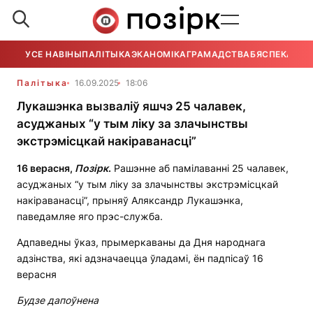
УСЕ НАВІНЫ
ПАЛІТЫКА
ЭКАНОМІКА
ГРАМАДСТВА
БЯСПЕКА
УСЕ
Палітыка
16.09.2025
18:06
Лукашэнка вызваліў яшчэ 25 чалавек,
асуджаных “у тым ліку за злачынствы
экстрэмісцкай накіраванасці”
16 верасня,
Позірк
.
Рашэнне аб памілаванні 25 чалавек,
асуджаных “у тым ліку за злачынствы экстрэмісцкай
накіраванасці”, прыняў Аляксандр Лукашэнка,
паведамляе яго прэс-служба.
Адпаведны ўказ, прымеркаваны да Дня народнага
адзінства, які адзначаецца ўладамі, ён падпісаў 16
верасня
Будзе дапоўнена