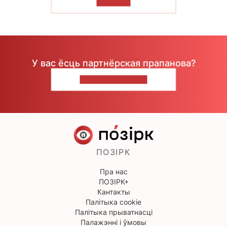
ЧЫТАЦЬ
У вас ёсць партнёрская прапанова?
НАПІШЫЦЕ НАМ
ПОЗІРК
Пра нас
ПОЗІРК+
Кантакты
Палітыка cookie
Палітыка прыватнасці
Палажэнні і ўмовы