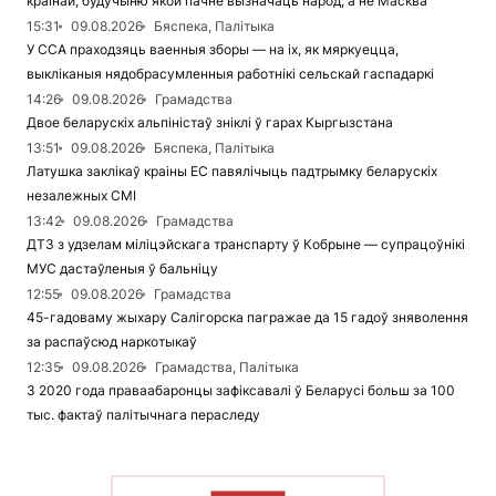
краінай, будучыню якой пачне вызначаць народ, а не Масква
15:31
09.08.2026
Бяспека, Палітыка
У ССА праходзяць ваенныя зборы — на іх, як мяркуецца,
выкліканыя нядобрасумленныя работнікі сельскай гаспадаркі
14:26
09.08.2026
Грамадства
Двое беларускіх альпіністаў зніклі ў гарах Кыргызстана
13:51
09.08.2026
Бяспека, Палітыка
Латушка заклікаў краіны ЕС павялічыць падтрымку беларускіх
незалежных СМІ
13:42
09.08.2026
Грамадства
ДТЗ з удзелам міліцэйскага транспарту ў Кобрыне — супрацоўнікі
МУС дастаўленыя ў бальніцу
12:55
09.08.2026
Грамадства
45-гадоваму жыхару Салігорска пагражае да 15 гадоў зняволення
за распаўсюд наркотыкаў
12:35
09.08.2026
Грамадства, Палітыка
З 2020 года праваабаронцы зафіксавалі ў Беларусі больш за 100
тыс. фактаў палітычнага пераследу