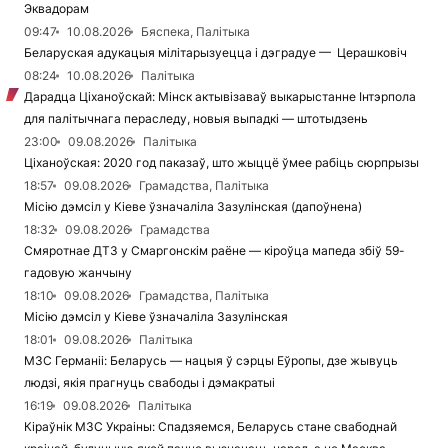
Эквадорам
09:47
10.08.2026
Бяспека, Палітыка
Беларуская адукацыя мілітарызуецца і дэградуе — Церашковіч
08:24
10.08.2026
Палітыка
Дарадца Ціханоўскай: Мінск актывізаваў выкарыстанне Інтэрпола
для палітычнага пераследу, новыя выпадкі — штотыдзень
23:00
09.08.2026
Палітыка
Ціханоўская: 2020 год паказаў, што жыццё ўмее рабіць сюрпрызы
18:57
09.08.2026
Грамадства, Палітыка
Місію дэмсіл у Кіеве ўзначаліла Зазулінская (дапоўнена)
18:32
09.08.2026
Грамадства
Смяротнае ДТЗ у Смаргонскім раёне — кіроўца мапеда збіў 59-
гадовую жанчыну
18:10
09.08.2026
Грамадства, Палітыка
Місію дэмсіл у Кіеве ўзначаліла Зазулінская
18:01
09.08.2026
Палітыка
МЗС Германіі: Беларусь — нацыя ў сэрцы Еўропы, дзе жывуць
людзі, якія прагнуць свабоды і дэмакратыі
16:19
09.08.2026
Палітыка
Кіраўнік МЗС Украіны: Спадзяемся, Беларусь стане свабоднай