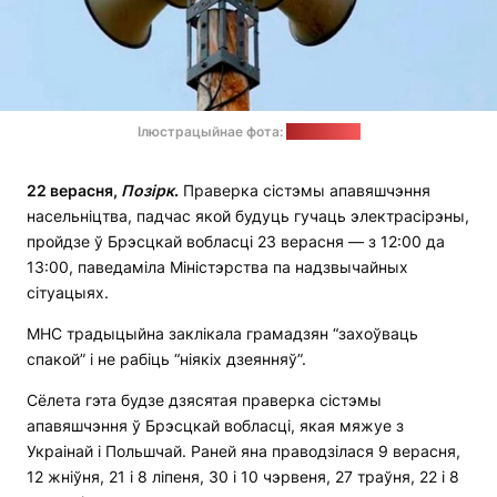
Ілюстрацыйнае фота:
news9.com
22
верасня,
Позірк
.
Праверка сістэмы апавяшчэння
насельніцтва, падчас якой будуць гучаць электрасірэны,
пройдзе ў Брэсцкай вобласці 23 верасня — з 12:00 да
13:00, паведаміла Міністэрства па надзвычайных
сітуацыях.
МНС традыцыйна заклікала грамадзян “захоўваць
спакой” і не рабіць “ніякіх дзеянняў”.
Сёлета гэта будзе дзясятая праверка сістэмы
апавяшчэння ў Брэсцкай вобласці, якая мяжуе з
Украінай і Польшчай. Раней яна праводзілася 9 верасня,
12 жніўня, 21 і 8 ліпеня, 30 і 10 чэрвеня, 27 траўня, 22 і 8