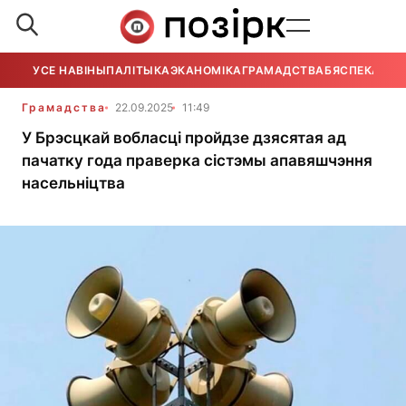
УСЕ НАВІНЫ
ПАЛІТЫКА
ЭКАНОМІКА
ГРАМАДСТВА
БЯСПЕКА
УСЕ
Грамадства
22.09.2025
11:49
У Брэсцкай вобласці пройдзе дзясятая ад
пачатку года праверка сістэмы апавяшчэння
насельніцтва