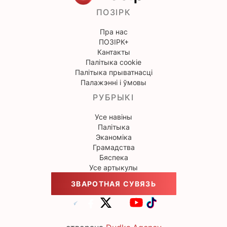
ПОЗІРК
Пра нас
ПОЗІРК+
Кантакты
Палітыка cookie
Палітыка прыватнасці
Палажэнні і ўмовы
РУБРЫКІ
Усе навіны
Палітыка
Эканоміка
Грамадства
Бяспека
Усе артыкулы
ЗВАРОТНАЯ СУВЯЗЬ