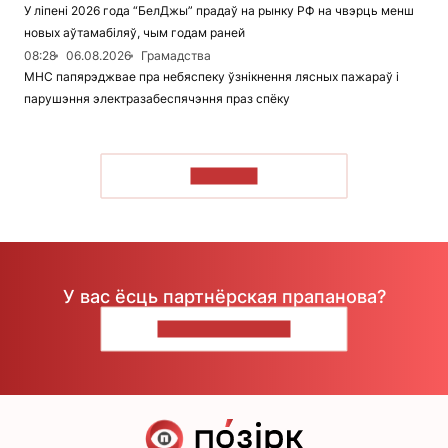
У ліпені 2026 года “БелДжы” прадаў на рынку РФ на чвэрць менш
новых аўтамабіляў, чым годам раней
08:28
06.08.2026
Грамадства
МНС папярэджвае пра небяспеку ўзнікнення лясных пажараў і
парушэння электразабеспячэння праз спёку
ЧЫТАЦЬ
У вас ёсць партнёрская прапанова?
НАПІШЫЦЕ НАМ