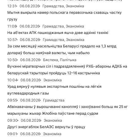
12:31
06.08.2026
Грамадства, Эканоміка
Мытня выкрыла намер польскага перавозчыка схаваць частку
грузу
11:08
06.08.2026
Грамадства, Эканоміка
На аб'ектах АПК пашкоджаныя яшчэ дзве адзінкі тэхнікі
10:57
06.08.2026
Грамадства, Эканоміка
За сем месяцаў насельніцтва Беларусі прадало на 1,3 млрд
долараў больш наяўнай валюты, чым набыло
10:50
06.08.2026
Бяспека, Палітыка
Вучэнні міратворчых сіл і падраздзяленняў РХБ-абароны АДКБ на
беларускай тэрыторыі пройдуць 12–16 кастрычніка
10:04
06.08.2026
Эканоміка
Урад вярнуў нулявыя экспартныя пошліны на лёгкія
вуглевадародныя газы
09:55
06.08.2026
Грамадства
Абвінавачаны ў вырошчванні канопляў і захоўванні больш як 25 кг
марыхуаны жыхар Жлобіна паўстане перад судом
09:30
06.08.2026
Эканоміка
Другі энергаблок БелАЭС вернуты ў працу
09:01
06.08.2026
Эканоміка