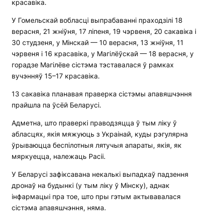
красавіка.
У Гомельскай вобласці выпрабаванні праходзілі 18
верасня, 21 жніўня, 17 ліпеня, 19 чэрвеня, 20 сакавіка і
30 студзеня, у Мінскай — 10 верасня, 13 жніўня, 11
чэрвеня і 16 красавіка, у Магілёўскай — 18 верасня, у
горадзе Магілёве сістэма тэставалася ў рамках
вучэнняў 15–17 красавіка.
13 сакавіка планавая праверка сістэмы апавяшчэння
прайшла па ўсёй Беларусі.
Адметна, што праверкі праводзяцца ў тым ліку ў
абласцях, якія мяжуюць з Украінай, куды рэгулярна
ўрываюцца беспілотныя лятучыя апараты, якія, як
мяркуецца, належаць Расіі.
У Беларусі зафіксавана некалькі выпадкаў падзення
дронаў на будынкі (у тым ліку ў Мінску), аднак
інфармацыі пра тое, што пры гэтым актывавалася
сістэма апавяшчэння, няма.