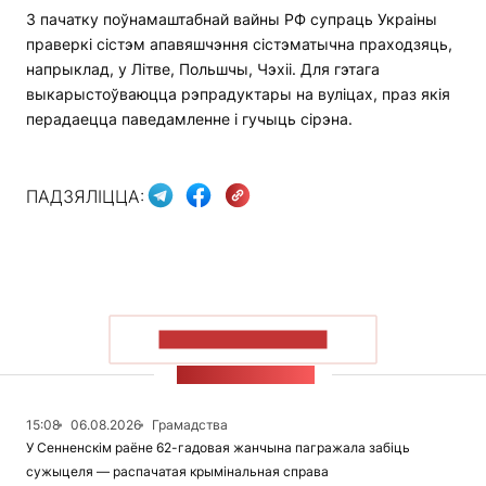
З пачатку поўнамаштабнай вайны РФ супраць Украіны
праверкі сістэм апавяшчэння сістэматычна праходзяць,
напрыклад, у Літве, Польшчы, Чэхіі. Для гэтага
выкарыстоўваюцца рэпрадуктары на вуліцах, праз якія
перадаецца паведамленне і гучыць сірэна.
ПАДЗЯЛІЦЦА:
ПАКАЗАЦЬ БОЛЬШ
СТУЖКА НАВІН
15:08
06.08.2026
Грамадства
У Сенненскім раёне 62-гадовая жанчына пагражала забіць
сужыцеля — распачатая крымінальная справа