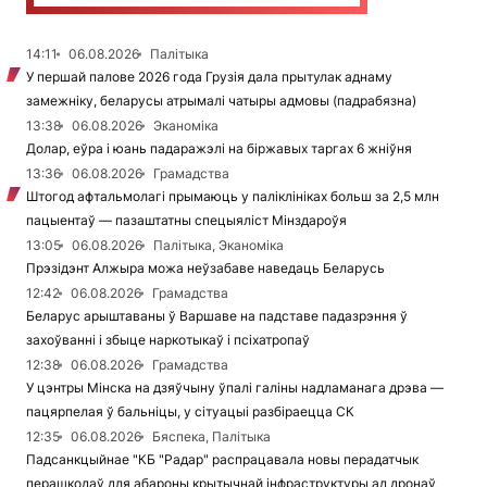
14:11
06.08.2026
Палітыка
У першай палове 2026 года Грузія дала прытулак аднаму
замежніку, беларусы атрымалі чатыры адмовы (падрабязна)
13:38
06.08.2026
Эканоміка
Долар, еўра і юань падаражэлі на біржавых таргах 6 жніўня
13:36
06.08.2026
Грамадства
Штогод афтальмолагі прымаюць у паліклініках больш за 2,5 млн
пацыентаў — пазаштатны спецыяліст Мінздароўя
13:05
06.08.2026
Палітыка, Эканоміка
Прэзідэнт Алжыра можа неўзабаве наведаць Беларусь
12:42
06.08.2026
Грамадства
Беларус арыштаваны ў Варшаве на падставе падазрэння ў
захоўванні і збыце наркотыкаў і псіхатропаў
12:38
06.08.2026
Грамадства
У цэнтры Мінска на дзяўчыну ўпалі галіны надламанага дрэва —
пацярпелая ў бальніцы, у сітуацыі разбіраецца СК
12:35
06.08.2026
Бяспека, Палітыка
Падсанкцыйнае "КБ "Радар" распрацавала новы перадатчык
перашкодаў для абароны крытычнай інфраструктуры ад дронаў