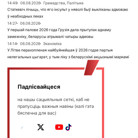
14:49
06.08.2026
Грамадства, Палітыка
Статкевіч лічыць, что яго інсульт у няволі быў выкліканы адмоваю
ў неабходных леках
14:27
06.08.2026
У першай палове 2026 года Грузія дала прытулак аднаму
замежніку, беларусы атрымалі чатыры адмовы
14:14
06.08.2026
Эканоміка
У Літве перахопленая найбуйнейшая ў 2026 годзе партыя
нелегальных цыгарэт, у тым ліку з беларускімі акцызнымі маркамі
Падпісвайцеся
на нашы сацыяльныя сеткі, каб не
прапусціць важныя навіны (калі гэта
бяспечна для вас)