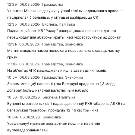
12:38
06.08.2026
Грамадства
У цэнтры Мінска на дзяўчыну ўпалі галіны надламанага дрэва —
пацярпелая ў бальніцы, у сітуацыі разбіраецца СК
12:35
06.08.2026
Бяспека, Палітыка
Падсанкцыйнае "КБ "Радар" распрацавала новы перадатчык
перашкодаў для абароны крытычнай інфраструктуры ад дронаў
12:31
06.08.2026
Грамадства, Эканоміка
Мытня выкрыла намер польскага перавозчыка схаваць частку
грузу
11:08
06.08.2026
Грамадства, Эканоміка
На аб'ектах АПК пашкоджаныя яшчэ дзве адзінкі тэхнікі
10:57
06.08.2026
Грамадства, Эканоміка
За сем месяцаў насельніцтва Беларусі прадало на 1,3 млрд
долараў больш наяўнай валюты, чым набыло
10:50
06.08.2026
Бяспека, Палітыка
Вучэнні міратворчых сіл і падраздзяленняў РХБ-абароны АДКБ на
беларускай тэрыторыі пройдуць 12–16 кастрычніка
10:04
06.08.2026
Эканоміка
Урад вярнуў нулявыя экспартныя пошліны на лёгкія
вуглевадародныя газы