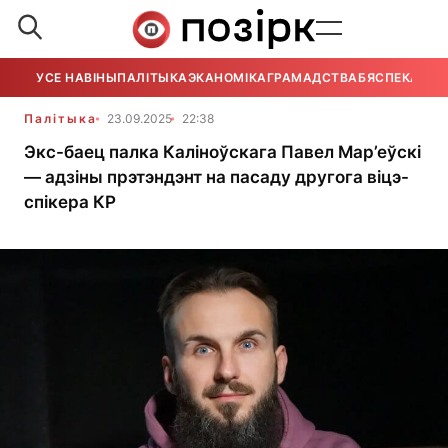
УСЕ НАВІНЫ
ПАЛІТЫКА
ЭКАНОМІКА
ГРАМАДСТВА
БЯСПЕКА
УСЕ
Палітыка
23.09.2025
22:38
Экс-баец палка Каліноўскага Павел Мар’еўскі
— адзіны прэтэндэнт на пасаду другога віцэ-
спікера КР