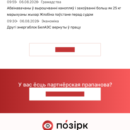
09:55
06.08.2026
Грамадства
Абвінавачаны ў вырошчванні канопляў і захоўванні больш як 25 кг
марыхуаны жыхар Жлобіна паўстане перад судом
09:30
06.08.2026
Эканоміка
Другі энергаблок БелАЭС вернуты ў працу
ЧЫТАЦЬ
У вас ёсць партнёрская прапанова?
НАПІШЫЦЕ НАМ