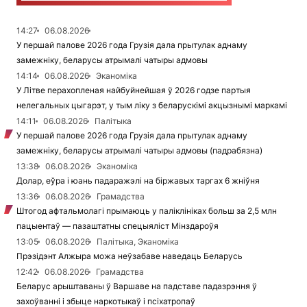
14:27
06.08.2026
У першай палове 2026 года Грузія дала прытулак аднаму
замежніку, беларусы атрымалі чатыры адмовы
14:14
06.08.2026
Эканоміка
У Літве перахопленая найбуйнейшая ў 2026 годзе партыя
нелегальных цыгарэт, у тым ліку з беларускімі акцызнымі маркамі
14:11
06.08.2026
Палітыка
У першай палове 2026 года Грузія дала прытулак аднаму
замежніку, беларусы атрымалі чатыры адмовы (падрабязна)
13:38
06.08.2026
Эканоміка
Долар, еўра і юань падаражэлі на біржавых таргах 6 жніўня
13:36
06.08.2026
Грамадства
Штогод афтальмолагі прымаюць у паліклініках больш за 2,5 млн
пацыентаў — пазаштатны спецыяліст Мінздароўя
13:05
06.08.2026
Палітыка, Эканоміка
Прэзідэнт Алжыра можа неўзабаве наведаць Беларусь
12:42
06.08.2026
Грамадства
Беларус арыштаваны ў Варшаве на падставе падазрэння ў
захоўванні і збыце наркотыкаў і псіхатропаў