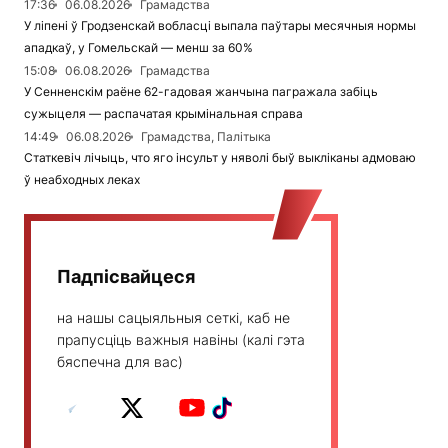
17:36
06.08.2026
Грамадства
У ліпені ў Гродзенскай вобласці выпала паўтары месячныя нормы
ападкаў, у Гомельскай — менш за 60%
15:08
06.08.2026
Грамадства
У Сенненскім раёне 62-гадовая жанчына пагражала забіць
сужыцеля — распачатая крымінальная справа
14:49
06.08.2026
Грамадства, Палітыка
Статкевіч лічыць, что яго інсульт у няволі быў выкліканы адмоваю
ў неабходных леках
Падпісвайцеся
на нашы сацыяльныя сеткі, каб не
прапусціць важныя навіны (калі гэта
бяспечна для вас)