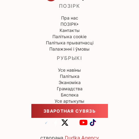
ПОЗІРК
Пра нас
ПОЗІРК+
Кантакты
Палітыка cookie
Палітыка прыватнасці
Палажэнні і ўмовы
РУБРЫКІ
Усе навіны
Палітыка
Эканоміка
Грамадства
Бяспека
Усе артыкулы
ЗВАРОТНАЯ СУВЯЗЬ
створана
Dudka.Agency