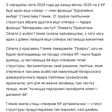
З сярэдзіны лета 2024 года да канца вясны 2025-га ў КР
быў адзін віцэ-спікер — член фракцыі “Еўрапейскі
выбар” Станіслава Гліннік. 21 траўня палітычная
структура абрала другога віцэ-спікера — лідара
фракцыі “Моладзевы наступ” Лізавету Пракопчык.
Сёлета ў жніўні Гліннік склала паўнамоцтвы, з таго часу
адна з дзвюх пазіцый віцэ-спікера застаецца вакантнай.
Сёлета ў красавіку Гліннік паведаміла
“Позірку”
, што не
будзе прэтэндаваць на пасаду спікера КР і яшчэ будзе
думаць, ці заставацца ёй віцэ-спікерам гэтай
структуры. Аргументуючы сваё рашэнне, палітык, якая
з’яўлялася таксама асабістай памочніцай беларускага
дэмакратычнага лідара Святланы Ціханоўскай,
адзначыла, што для яе важна захаваць тую частку
працы, якая “тычыцца падтрымкі прэзідэнта-элект і
дапамогі ёй”.
Гліннік магла стаць спікерам КР аўтаматычна — статут
структуры прадугледжвае такі варыянт, калі дзейны