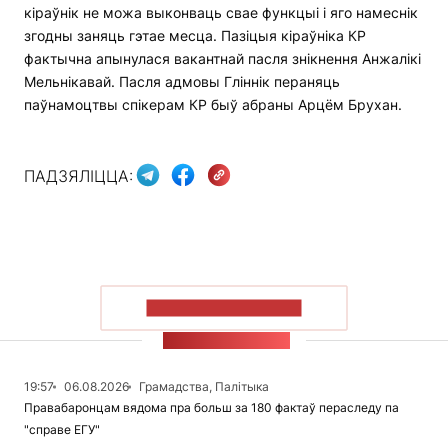
кіраўнік не можа выконваць свае функцыі і яго намеснік
згодны заняць гэтае месца. Пазіцыя кіраўніка КР
фактычна апынулася вакантнай пасля знікнення Анжалікі
Мельнікавай. Пасля адмовы Гліннік пераняць
паўнамоцтвы спікерам КР быў абраны Арцём Брухан.
ПАДЗЯЛІЦЦА:
ПАКАЗАЦЬ БОЛЬШ
СТУЖКА НАВІН
19:57
06.08.2026
Грамадства, Палітыка
Правабаронцам вядома пра больш за 180 фактаў пераследу па
"справе ЕГУ"