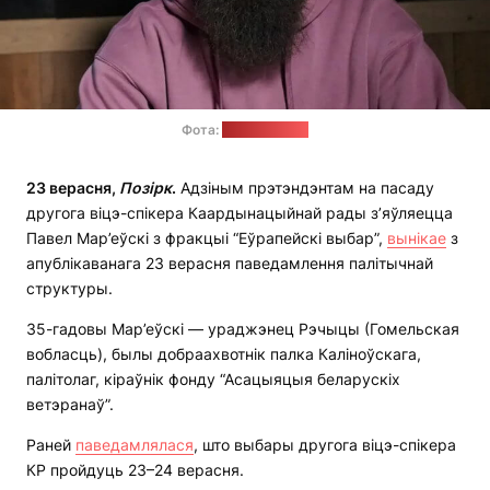
Фота:
"Еўрарадыё"
23 верасня,
Позірк
.
Адзіным прэтэндэнтам на пасаду
другога віцэ-спікера Каардынацыйнай рады з’яўляецца
Павел Мар’еўскі з фракцыі “Еўрапейскі выбар”,
вынікае
з
апублікаванага 23 верасня паведамлення палітычнай
структуры.
35-гадовы Мар’еўскі — ураджэнец Рэчыцы (Гомельская
вобласць), былы добраахвотнік палка Каліноўскага,
палітолаг, кіраўнік фонду “Асацыяцыя беларускіх
ветэранаў”.
Раней
паведамлялася
, што выбары другога віцэ-спікера
КР пройдуць 23–24 верасня.