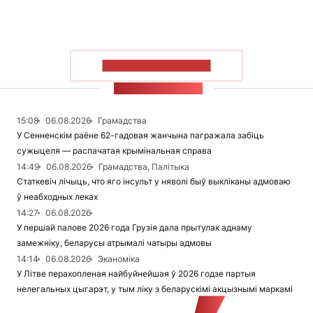
ПАКАЗАЦЬ БОЛЬШ
СТУЖКА НАВІН
15:08
06.08.2026
Грамадства
У Сенненскім раёне 62-гадовая жанчына пагражала забіць
сужыцеля — распачатая крымінальная справа
14:49
06.08.2026
Грамадства, Палітыка
Статкевіч лічыць, что яго інсульт у няволі быў выкліканы адмоваю
ў неабходных леках
14:27
06.08.2026
У першай палове 2026 года Грузія дала прытулак аднаму
замежніку, беларусы атрымалі чатыры адмовы
14:14
06.08.2026
Эканоміка
У Літве перахопленая найбуйнейшая ў 2026 годзе партыя
нелегальных цыгарэт, у тым ліку з беларускімі акцызнымі маркамі