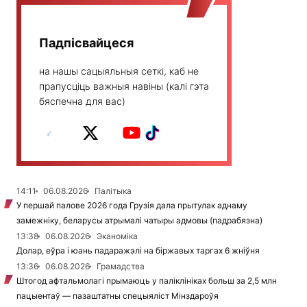
Падпісвайцеся
на нашы сацыяльныя сеткі, каб не
прапусціць важныя навіны (калі гэта
бяспечна для вас)
14:11
06.08.2026
Палітыка
У першай палове 2026 года Грузія дала прытулак аднаму
замежніку, беларусы атрымалі чатыры адмовы (падрабязна)
13:38
06.08.2026
Эканоміка
Долар, еўра і юань падаражэлі на біржавых таргах 6 жніўня
13:36
06.08.2026
Грамадства
Штогод афтальмолагі прымаюць у паліклініках больш за 2,5 млн
пацыентаў — пазаштатны спецыяліст Мінздароўя