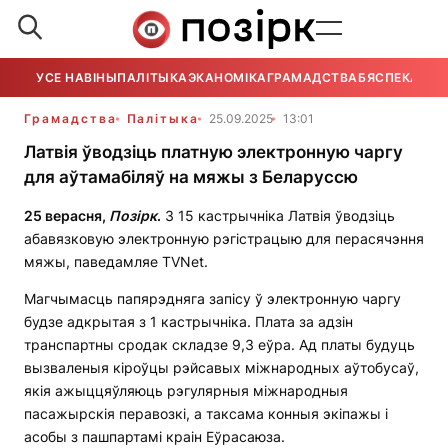
УСЕ НАВІНЫ
ПАЛІТЫКА
ЭКАНОМІКА
ГРАМАДСТВА
БЯСПЕКА
УСЕ
Грамадства
Палітыка
25.09.2025
13:01
Латвія ўводзіць платную электронную чаргу
для аўтамабіляў на мяжы з Беларуссю
25 верасня,
Позірк
.
З 15 кастрычніка Латвія ўводзіць
абавязковую электронную рэгістрацыю для перасячэння
мяжы, паведамляе TVNet.
Магчымасць папярэдняга запісу ў электронную чаргу
будзе адкрытая з 1 кастрычніка. Плата за адзін
транспартны сродак складзе 9,3 еўра. Ад платы будуць
вызваленыя кіроўцы рэйсавых міжнародных аўтобусаў,
якія ажыццяўляюць рэгулярныя міжнародныя
пасажырскія перавозкі, а таксама конныя экіпажы і
асобы з пашпартамі краін Еўрасаюза.