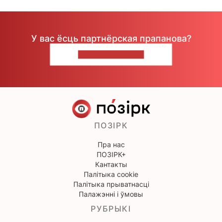
У вас ёсць партнёрская прапанова?
НАПІШЫЦЕ НАМ
ПОЗІРК
Пра нас
ПОЗІРК+
Кантакты
Палітыка cookie
Палітыка прыватнасці
Палажэнні і ўмовы
РУБРЫКІ