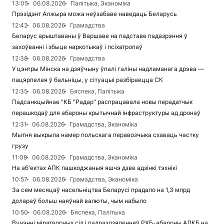
13:05
06.08.2026
Палітыка, Эканоміка
Прэзідэнт Алжыра можа неўзабаве наведаць Беларусь
12:42
06.08.2026
Грамадства
Беларус арыштаваны ў Варшаве на падставе падазрэння ў
захоўванні і збыце наркотыкаў і псіхатропаў
12:38
06.08.2026
Грамадства
У цэнтры Мінска на дзяўчыну ўпалі галіны надламанага дрэва —
пацярпелая ў бальніцы, у сітуацыі разбіраецца СК
12:35
06.08.2026
Бяспека, Палітыка
Падсанкцыйнае "КБ "Радар" распрацавала новы перадатчык
перашкодаў для абароны крытычнай інфраструктуры ад дронаў
12:31
06.08.2026
Грамадства, Эканоміка
Мытня выкрыла намер польскага перавозчыка схаваць частку
грузу
11:08
06.08.2026
Грамадства, Эканоміка
На аб'ектах АПК пашкоджаныя яшчэ дзве адзінкі тэхнікі
10:57
06.08.2026
Грамадства, Эканоміка
За сем месяцаў насельніцтва Беларусі прадало на 1,3 млрд
долараў больш наяўнай валюты, чым набыло
10:50
06.08.2026
Бяспека, Палітыка
Вучэнні міратворчых сіл і падраздзяленняў РХБ-абароны АДКБ на