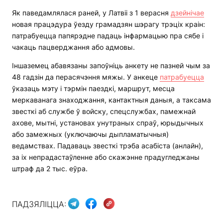
Як паведамлялася раней, у Латвіі з 1 верасня
дзейнічае
новая працэдура ўезду грамадзян шэрагу трэціх краін:
патрабуецца папярэдне падаць інфармацыю пра сябе і
чакаць пацверджання або адмовы.
Іншаземец абавязаны запоўніць анкету не пазней чым за
48 гадзін да перасячэння мяжы. У анкеце
патрабуецца
ўказаць мэту і тэрмін паездкі, маршрут, месца
меркаванага знаходжання, кантактныя даныя, а таксама
звесткі аб службе ў войску, спецслужбах, памежнай
ахове, мытні, установах унутраных спраў, юрыдычных
або замежных (уключаючы дыпламатычныя)
ведамствах. Падаваць звесткі трэба асабіста (анлайн),
за іх непрадастаўленне або скажэнне прадугледжаны
штраф да 2 тыс. еўра.
ПАДЗЯЛІЦЦА: