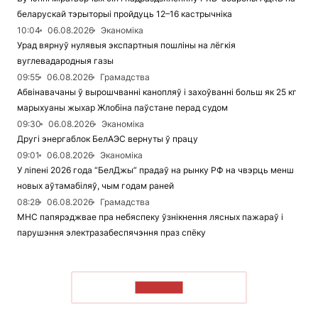
беларускай тэрыторыі пройдуць 12–16 кастрычніка
10:04
06.08.2026
Эканоміка
Урад вярнуў нулявыя экспартныя пошліны на лёгкія
вуглевадародныя газы
09:55
06.08.2026
Грамадства
Абвінавачаны ў вырошчванні канопляў і захоўванні больш як 25 кг
марыхуаны жыхар Жлобіна паўстане перад судом
09:30
06.08.2026
Эканоміка
Другі энергаблок БелАЭС вернуты ў працу
09:01
06.08.2026
Эканоміка
У ліпені 2026 года “БелДжы” прадаў на рынку РФ на чвэрць менш
новых аўтамабіляў, чым годам раней
08:28
06.08.2026
Грамадства
МНС папярэджвае пра небяспеку ўзнікнення лясных пажараў і
парушэння электразабеспячэння праз спёку
ЧЫТАЦЬ