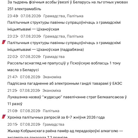
За тыдзень фізічныя асобы ўвезлі ў Беларусь на льготных умовах
251 электрамабіль
23:48
07.08.2026
Грамадства, Палітыка
Палітычныя структуры павінны супрацоўнічаць з грамадскімі
ініцыятывамі — Ціханоўская
23:23
07.08.2026
Грамадства, Палітыка
Палітычныя структуры павінны супрацоўнічаць з грамадскімі
ініцыятывамі — Ціханоўская (падрабязна)
22:02
07.08.2026
Грамадства
Рассельгаснагляд не прапусціў у Пскоўскую вобласць 1 тону
масла з Беларусі
21:47
07.08.2026
Эканоміка
Падпісана пагадненне аб электронным гандлі таварамі ў ЕАЭС
21:25
07.08.2026
Эканоміка
Лукашэнка назваў “жудасцю” павелічэнне страт Белкаапсаюза ў
11 разоў
21:08
07.08.2026
Палітыка
Хроніка палітычных рэпрэсій за 6–7 жніўня 2026 года
20:15
07.08.2026
Грамадства
Жыхар Кобрынскага раёна памёр ад перадазіроўкі алкаголю —
экспертыза паказала 7,2 праміле