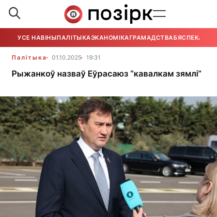
УСЕ НАВІНЫ
ПАЛІТЫКА
ЭКАНОМІКА
ГРАМАДСТВА
БЯСПЕКА
УСЕ
Палітыка
01.10.2025
19:31
Рыжанкоў назваў Еўрасаюз “кавалкам зямлі”