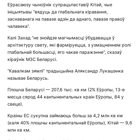
Еўрасаюзу чыноўнік супрацьпаставіў Кітай, чые
ініцыятывы “вядуць да глабальнага кіравання,
заснаванага на павазе адзін да аднаго, павазе правоў
чалавека”.
Калі Захад “не знойдзе магчымасці ўбудавацца ў
архітэктуру свету, які фарміруецца, з узмацненнем ролі
глабальнай большасці, яго чакае паражэнне”, сказаў
кіраўнік МЗС Беларусі.
“Кавалкам зямлі” традыцыйна Аляксандр Лукашэнка
называе Беларусь.
Плошча Беларусі — 207,6 тыс. кв км (2% Еўропы, 13-е
месца сярод 44 кантынентальных краін Еўропы, 84 у
свеце).
Краіны ЕС сукупна займаюць больш за 4,2 млн кв км
(каля 40% плошчы кантынентальнай Еўропы), Кітай — 9,6
млн кв км.