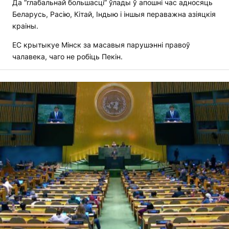
Да “глабальнай большасці” ўлады ў апошні час адносяць
Беларусь, Расію, Кітай, Індыю і іншыя пераважна азіяцкія
краіны.
ЕС крытыкуе Мінск за масавыя парушэнні правоў
чалавека, чаго не робіць Пекін.