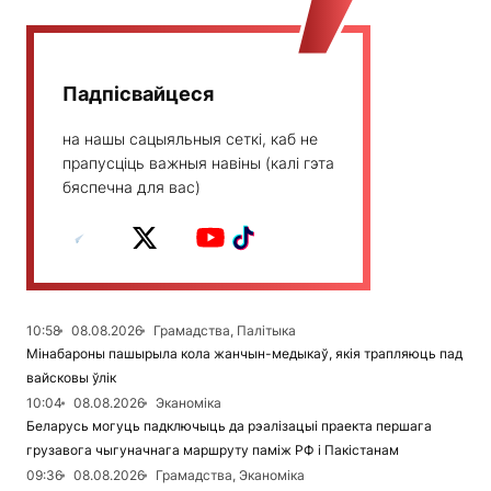
Падпісвайцеся
на нашы сацыяльныя сеткі, каб не
прапусціць важныя навіны (калі гэта
бяспечна для вас)
10:58
08.08.2026
Грамадства, Палітыка
Мінабароны пашырыла кола жанчын-медыкаў, якія трапляюць пад
вайсковы ўлік
10:04
08.08.2026
Эканоміка
Беларусь могуць падключыць да рэалізацыі праекта першага
грузавога чыгуначнага маршруту паміж РФ і Пакістанам
09:36
08.08.2026
Грамадства, Эканоміка