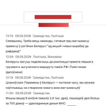
ПАКАЗАЦЬ БОЛЬШ
СТУЖКА НАВІН
13:15
08.08.2026
Грамадства, Палітыка
Севярынец: Трэба мець каманды, гатовыя пры магчымасці
правесці ў рэгіёнах Беларусі "ад акцый і новых вырабаў да
рэформаў"
12:54
08.08.2026
Палітыка, Эканоміка
Беларусь могуць падключыць да рэалізацыі праекта першага
грузавога чыгуначнага маршруту паміж РФ і Пакістанам
(дапоўнена)
12:13
08.08.2026
Грамадства, Палітыка
Ціханоўская: Перамены ў Беларусі — пытанне часу, мы можам
паўплываць на стварэнне новага акна магчымасцяў
11:30
08.08.2026
Грамадства
Моцны вецер 6 жніўня паваліў 2,4 тыс. дрэў, пашкодзіў дахі больш
за 700 дамоў — удакладненыя даныя МНС