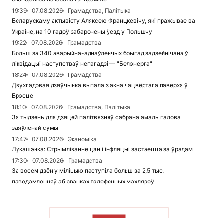
19:39
07.08.2026
Грамадства, Палітыка
Беларускаму актывісту Аляксею Францкевічу, які пражывае ва
Украіне, на 10 гадоў забаронены ўезд у Польшчу
19:22
07.08.2026
Грамадства
Больш за 340 аварыйна-аднаўленчых брыгад задзейнічана ў
ліквідацыі наступстваў непагадзі — "Белэнерга"
18:24
07.08.2026
Грамадства
Двухгадовая дзяўчынка выпала з акна чацвёртага паверха ў
Брэсце
18:10
07.08.2026
Грамадства, Палітыка
За тыдзень для дзяцей палітвязняў сабрана амаль палова
заяўленай сумы
17:47
07.08.2026
Эканоміка
Лукашэнка: Стрымліванне цэн і інфляцыі застаецца за ўрадам
17:30
07.08.2026
Грамадства
За восем дзён у міліцыю паступіла больш за 2,5 тыс.
паведамленняў аб званках тэлефонных махляроў