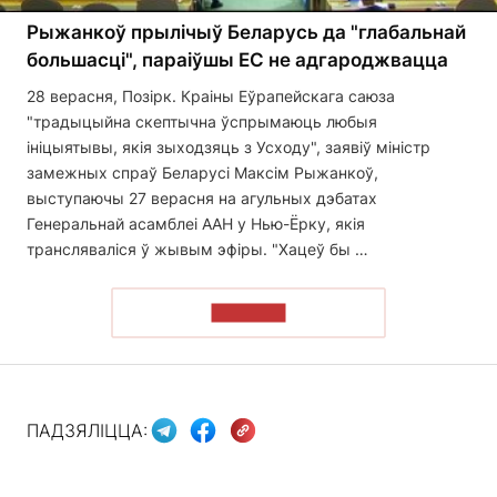
Рыжанкоў прылічыў Беларусь да "глабальнай
большасці", параіўшы ЕС не адгароджвацца
28 верасня, Позірк. Краіны Еўрапейскага саюза
"традыцыйна скептычна ўспрымаюць любыя
ініцыятывы, якія зыходзяць з Усходу", заявіў міністр
замежных спраў Беларусі Максім Рыжанкоў,
выступаючы 27 верасня на агульных дэбатах
Генеральнай асамблеі ААН у Нью-Ёрку, якія
трансляваліся ў жывым эфіры. "Хацеў бы …
ЧЫТАЦЬ
ПАДЗЯЛІЦЦА: