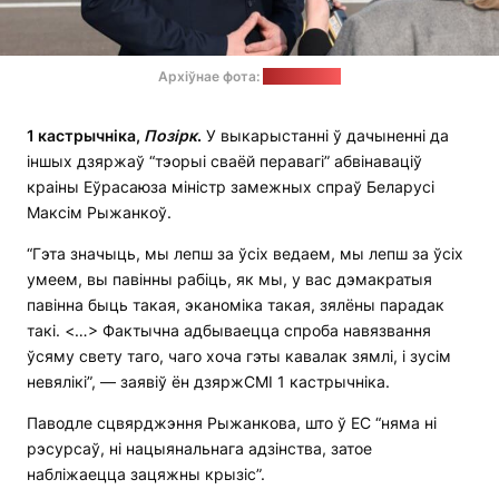
Архіўнае фота:
lidanews.by
1 кастрычніка,
Позірк
.
У выкарыстанні ў дачыненні да
іншых дзяржаў “тэорыі сваёй перавагі” абвінаваціў
краіны Еўрасаюза міністр замежных спраў Беларусі
Максім Рыжанкоў.
“Гэта значыць, мы лепш за ўсіх ведаем, мы лепш за ўсіх
умеем, вы павінны рабіць, як мы, у вас дэмакратыя
павінна быць такая, эканоміка такая, зялёны парадак
такі. <…> Фактычна адбываецца спроба навязвання
ўсяму свету таго, чаго хоча гэты кавалак зямлі, і зусім
невялікі”, — заявіў ён дзяржСМІ 1 кастрычніка.
Паводле сцвярджэння Рыжанкова, што ў ЕС “няма ні
рэсурсаў, ні нацыянальнага адзінства, затое
набліжаецца зацяжны крызіс”.