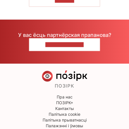
ЧЫТАЦЬ
У вас ёсць партнёрская прапанова?
НАПІШЫЦЕ НАМ
ПОЗІРК
Пра нас
ПОЗІРК+
Кантакты
Палітыка cookie
Палітыка прыватнасці
Палажэнні і ўмовы