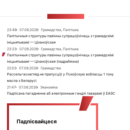
СТУЖКА НАВІН
23:48
07.08.2026
Грамадства, Палітыка
Палітычныя структуры павінны супрацоўнічаць з грамадскімі
ініцыятывамі — Ціханоўская
23:23
07.08.2026
Грамадства, Палітыка
Палітычныя структуры павінны супрацоўнічаць з грамадскімі
ініцыятывамі — Ціханоўская (падрабязна)
22:02
07.08.2026
Грамадства
Рассельгаснагляд не прапусціў у Пскоўскую вобласць 1 тону
масла з Беларусі
21:47
07.08.2026
Эканоміка
Падпісана пагадненне аб электронным гандлі таварамі ў ЕАЭС
Падпісвайцеся