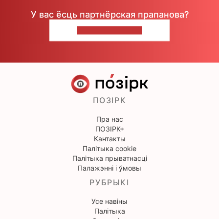
У вас ёсць партнёрская прапанова?
НАПІШЫЦЕ НАМ
ПОЗІРК
Пра нас
ПОЗІРК+
Кантакты
Палітыка cookie
Палітыка прыватнасці
Палажэнні і ўмовы
РУБРЫКІ
Усе навіны
Палітыка