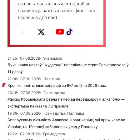
на нашы сацыяльныя сеткі, каб не
прапусціць важныя навіны (калі гэта
бяспечна для вас)
21:25
07.08.2026
Эканоміка
Лукашэнка назваў “жудасцю” павелічэнне страт Белкаапсаюза ў
11 разоў
21:08
07.08.2026
Палітыка
Хроніка палітычных рэпрэсій за 6–7 жніўня 2026 года
20:15
07.08.2026
Грамадства
Жыхар Кобрынскага раёна памёр ад перадазіроўкі алкаголю —
экспертыза паказала 7,2 праміле
19:39
07.08.2026
Грамадства, Палітыка
Беларускаму актывісту Аляксею Францкевічу, які пражывае ва
Украіне, на 10 гадоў забаронены ўезд у Польшчу
19:22
07.08.2026
Грамадства