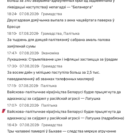
Больш за 340 аварыйна-аднаўленчых брыгад задзейнічана ў
ліквідацыі наступстваў непагадзі — "Белэнерга"
18:24
07.08.2026
Грамадства
Двухгадовая дзяўчынка выпала з акна чацвёртага паверха ў
Брэсце
18:10
07.08.2026
Грамадства, Палітыка
За тыдзень для дзяцей палітвязняў сабрана амаль палова
заяўленай сумы
17:47
07.08.2026
Эканоміка
Лукашэнка: Стрымліванне цэн і інфляцыі застаецца за ўрадам
17:30
07.08.2026
Грамадства
За восем дзён у міліцыю паступіла больш за 2,5 тыс.
паведамленняў аб званках тэлефонных махляроў
17:15
07.08.2026
Палітыка
Вайскова-палітычнае кіраўніцтва Беларусі будзе прыцягнута да
адказнасці за саўдзел у расійскай агрэсіі — Латушка
17:07
07.08.2026
Палітыка
Вайскова-палітычнае кіраўніцтва Беларусі будзе прыцягнута да
адказнасці за саўдзел у расійскай агрэсіі — Латушка (падрабязна)
16:43
07.08.2026
Грамадства
Тры чалавекі памерлі ў Быхаве — следства мяркуе атручэнне