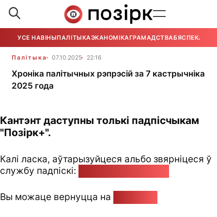
УСЕ НАВІНЫ
ПАЛІТЫКА
ЭКАНОМІКА
ГРАМАДСТВА
БЯСПЕКА
УСЕ
Палітыка
07.10.2025
22:16
Хроніка палітычных рэпрэсій за 7 кастрычніка
2025 года
Кантэнт даступны толькі падпісчыкам
"Позірк+".
Калі ласка, аўтарызуйцеся альбо звярніцеся ў
службу падпіскі:
pozirk@pozirk.online
Вы можаце вернуцца на
Галоўную