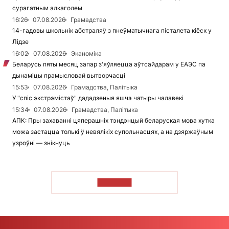
сурагатным алкаголем
16:26
07.08.2026
Грамадства
14-гадовы школьнік абстраляў з пнеўматычнага пісталета кіёск у
Лідзе
16:02
07.08.2026
Эканоміка
Беларусь пяты месяц запар з'яўляецца аўтсайдарам у ЕАЭС па
дынаміцы прамысловай вытворчасці
15:53
07.08.2026
Грамадства, Палітыка
У "спіс экстрэмістаў" дададзеныя яшчэ чатыры чалавекі
15:34
07.08.2026
Грамадства, Палітыка
АПК: Пры захаванні цяперашніх тэндэнцый беларуская мова хутка
можа застацца толькі ў невялікіх супольнасцях, а на дзяржаўным
узроўні — знікнуць
ЧЫТАЦЬ