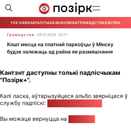
УСЕ НАВІНЫ
ПАЛІТЫКА
ЭКАНОМІКА
ГРАМАДСТВА
БЯСПЕКА
УСЕ
Грамадства
08.10.2025
23:17
Кошт месца на платнай паркоўцы ў Мінску
будзе залежаць ад раёна яе размяшчэння
Кантэнт даступны толькі падпісчыкам
"Позірк+".
Калі ласка, аўтарызуйцеся альбо звярніцеся ў
службу падпіскі:
pozirk@pozirk.online
Вы можаце вернуцца на
Галоўную