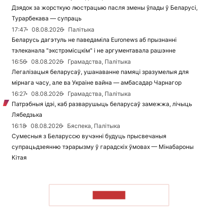
Дзядок за жорсткую люстрацыю пасля змены ўлады ў Беларусі,
Турарбекава — супраць
17:47
08.08.2026
Палітыка
Беларусь дагэтуль не паведаміла Euronews аб прызнанні
тэлеканала "экстрэмісцкім" і не аргументавала рашэнне
16:56
08.08.2026
Грамадства, Палітыка
Легалізацыя беларусаў, ушанаванне памяці зразумелыя для
мірнага часу, але ва Украіне вайна — амбасадар Чарнагор
16:27
08.08.2026
Грамадства, Палітыка
Патрэбныя ідэі, каб разварушыць беларусаў замежжа, лічыць
Лябедзька
16:18
08.08.2026
Бяспека, Палітыка
Сумесныя з Беларуссю вучэнні будуць прысвечаныя
супрацьдзеянню тэрарызму ў гарадскіх ўмовах — Мінабароны
Кітая
ЧЫТАЦЬ