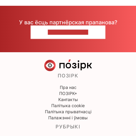
У вас ёсць партнёрская прапанова?
НАПІШЫЦЕ НАМ
ПОЗІРК
Пра нас
ПОЗІРК+
Кантакты
Палітыка cookie
Палітыка прыватнасці
Палажэнні і ўмовы
РУБРЫКІ