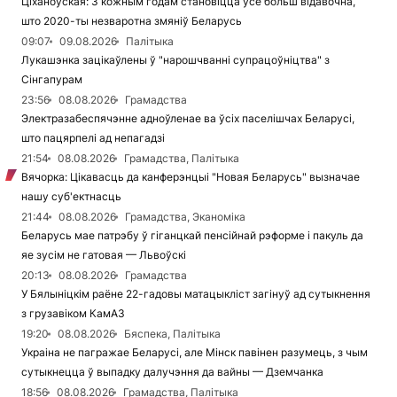
Ціханоўская: З кожным годам становіцца ўсё больш відавочна,
што 2020-ты незваротна змяніў Беларусь
09:07
09.08.2026
Палітыка
Лукашэнка зацікаўлены ў "нарошчванні супрацоўніцтва" з
Сінгапурам
23:56
08.08.2026
Грамадства
Электразабеспячэнне адноўленае ва ўсіх паселішчах Беларусі,
што пацярпелі ад непагадзі
21:54
08.08.2026
Грамадства, Палітыка
Вячорка: Цікавасць да канферэнцыі "Новая Беларусь" вызначае
нашу суб'ектнасць
21:44
08.08.2026
Грамадства, Эканоміка
Беларусь мае патрэбу ў гіганцкай пенсійнай рэформе і пакуль да
яе зусім не гатовая — Львоўскі
20:13
08.08.2026
Грамадства
У Бялыніцкім раёне 22-гадовы матацыкліст загінуў ад сутыкнення
з грузавіком КамАЗ
19:20
08.08.2026
Бяспека, Палітыка
Украіна не пагражае Беларусі, але Мінск павінен разумець, з чым
сутыкнецца ў выпадку далучэння да вайны — Дземчанка
18:56
08.08.2026
Грамадства, Палітыка