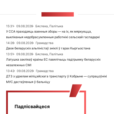
СТУЖКА НАВІН
15:31
09.08.2026
Бяспека, Палітыка
У ССА праходзяць ваенныя зборы — на іх, як мяркуецца,
выкліканыя нядобрасумленныя работнікі сельскай гаспадаркі
14:26
09.08.2026
Грамадства
Двое беларускіх альпіністаў зніклі ў гарах Кыргызстана
13:51
09.08.2026
Бяспека, Палітыка
Латушка заклікаў краіны ЕС павялічыць падтрымку беларускіх
незалежных СМІ
13:42
09.08.2026
Грамадства
ДТЗ з удзелам міліцэйскага транспарту ў Кобрыне — супрацоўнікі
МУС дастаўленыя ў бальніцу
Падпісвайцеся