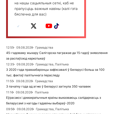
на нашы сацыяльныя сеткі, каб не
прапусціць важныя навіны (калі гэта
бяспечна для вас)
12:55
09.08.2026
Грамадства
45-гадоваму жыхару Салігорска пагражае да 15 гадоў зняволення
за распаўсюд наркотыкаў
12:35
09.08.2026
Грамадства, Палітыка
З 2020 года праваабаронцы зафіксавалі ў Беларусі больш за 100
тыс. фактаў палітычнага пераследу
11:55
09.08.2026
Грамадства
З пачатку года ад агню ў Беларусі загінула 350 чалавек
11:16
09.08.2026
Палітыка
Еўрасаюз і дэмакратычныя краіны выказваюць салідарнасць з
беларусамі з нагоды гадавіны выбараў-2020
09:56
09.08.2026
Грамадства, Палітыка