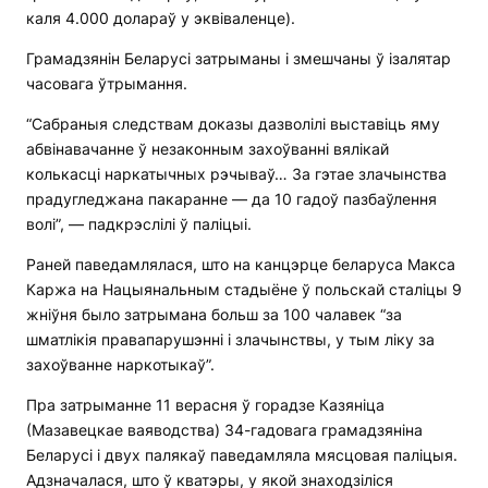
каля 4.000 долараў у эквіваленце).
Грамадзянін Беларусі затрыманы і змешчаны ў ізалятар
часовага ўтрымання.
“Сабраныя следствам доказы дазволілі выставіць яму
абвінавачанне ў незаконным захоўванні вялікай
колькасці наркатычных рэчываў… За гэтае злачынства
прадугледжана пакаранне — да 10 гадоў пазбаўлення
волі”, — падкрэслілі ў паліцыі.
Раней паведамлялася, што на канцэрце беларуса Макса
Каржа на Нацыянальным стадыёне ў польскай сталіцы 9
жніўня было затрымана больш за 100 чалавек “за
шматлікія правапарушэнні і злачынствы, у тым ліку за
захоўванне наркотыкаў”.
Пра затрыманне 11 верасня ў горадзе Казяніца
(Мазавецкае ваяводства) 34-гадовага грамадзяніна
Беларусі і двух палякаў паведамляла мясцовая паліцыя.
Адзначалася, што ў кватэры, у якой знаходзіліся