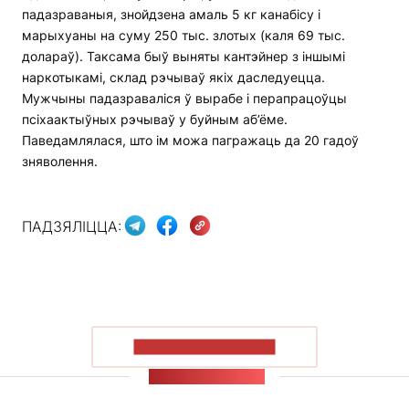
падазраваныя, знойдзена амаль 5 кг канабісу і
марыхуаны на суму 250 тыс. злотых (каля 69 тыс.
долараў). Таксама быў выняты кантэйнер з іншымі
наркотыкамі, склад рэчываў якіх даследуецца.
Мужчыны падазраваліся ў вырабе і перапрацоўцы
псіхаактыўных рэчываў у буйным аб’ёме.
Паведамлялася, што ім можа пагражаць да 20 гадоў
зняволення.
ПАДЗЯЛІЦЦА:
ПАКАЗАЦЬ БОЛЬШ
СТУЖКА НАВІН