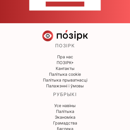
НАПІШЫЦЕ НАМ
ПОЗІРК
Пра нас
ПОЗІРК+
Кантакты
Палітыка cookie
Палітыка прыватнасці
Палажэнні і ўмовы
РУБРЫКІ
Усе навіны
Палітыка
Эканоміка
Грамадства
Бяспека