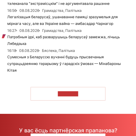
тэлеканала "экстрэмісцкім" і не аргументавала рашэнне
16:56
08.08.2026
Грамадства, Палітыка
Легалізацыя беларусаў, ушанаванне памяці зразумелыя для
мірнага часу, але ва Украіне вайна — амбасадар Чарнагор
16:27
08.08.2026
Грамадства, Палітыка
Патрэбныя ідэі, каб разварушыць беларусаў замежжа, лічыць
Лябедзька
16:18
08.08.2026
Бяспека, Палітыка
Сумесныя з Беларуссю вучэнні будуць прысвечаныя
супрацьдзеянню тэрарызму ў гарадскіх ўмовах — Мінабароны
Кітая
ЧЫТАЦЬ
У вас ёсць партнёрская прапанова?