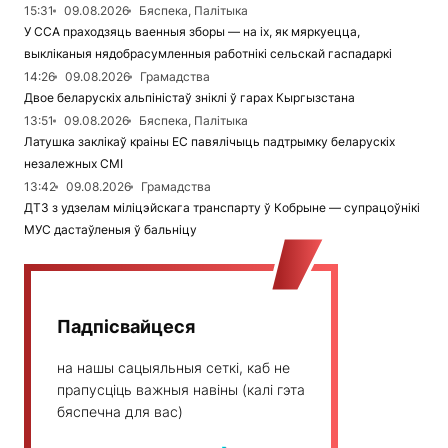
15:31
09.08.2026
Бяспека, Палітыка
У ССА праходзяць ваенныя зборы — на іх, як мяркуецца,
выкліканыя нядобрасумленныя работнікі сельскай гаспадаркі
14:26
09.08.2026
Грамадства
Двое беларускіх альпіністаў зніклі ў гарах Кыргызстана
13:51
09.08.2026
Бяспека, Палітыка
Латушка заклікаў краіны ЕС павялічыць падтрымку беларускіх
незалежных СМІ
13:42
09.08.2026
Грамадства
ДТЗ з удзелам міліцэйскага транспарту ў Кобрыне — супрацоўнікі
МУС дастаўленыя ў бальніцу
Падпісвайцеся
на нашы сацыяльныя сеткі, каб не
прапусціць важныя навіны (калі гэта
бяспечна для вас)