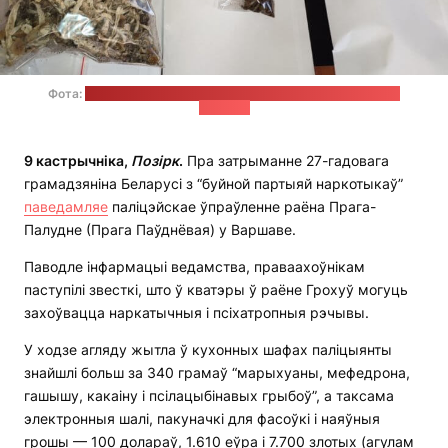
Фота:
паліцэйскае ўпраўленне варшаўскага раёна Прага-
Палудне
9 кастрычніка,
Позірк
.
Пра затрыманне 27-гадовага
грамадзяніна Беларусі з “буйной партыяй наркотыкаў”
паведамляе
паліцэйскае ўпраўленне раёна Прага-
Палудне (Прага Паўднёвая) у Варшаве.
Паводле інфармацыі ведамства, праваахоўнікам
паступілі звесткі, што ў кватэры ў раёне Грохуў могуць
захоўвацца наркатычныя і псіхатропныя рэчывы.
У ходзе агляду жытла ў кухонных шафах паліцыянты
знайшлі больш за 340 грамаў “марыхуаны, мефедрона,
гашышу, какаіну і псілацыбінавых грыбоў”, а таксама
электронныя шалі, пакуначкі для фасоўкі і наяўныя
грошы — 100 долараў, 1.610 еўра і 7.700 злотых (агулам