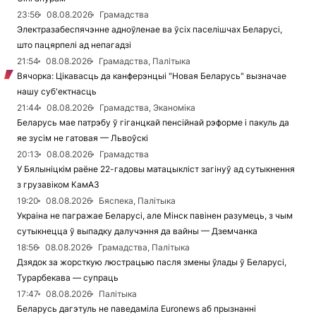
23:56
08.08.2026
Грамадства
Электразабеспячэнне адноўленае ва ўсіх паселішчах Беларусі,
што пацярпелі ад непагадзі
21:54
08.08.2026
Грамадства, Палітыка
Вячорка: Цікавасць да канферэнцыі "Новая Беларусь" вызначае
нашу суб'ектнасць
21:44
08.08.2026
Грамадства, Эканоміка
Беларусь мае патрэбу ў гіганцкай пенсійнай рэформе і пакуль да
яе зусім не гатовая — Львоўскі
20:13
08.08.2026
Грамадства
У Бялыніцкім раёне 22-гадовы матацыкліст загінуў ад сутыкнення
з грузавіком КамАЗ
19:20
08.08.2026
Бяспека, Палітыка
Украіна не пагражае Беларусі, але Мінск павінен разумець, з чым
сутыкнецца ў выпадку далучэння да вайны — Дземчанка
18:56
08.08.2026
Грамадства, Палітыка
Дзядок за жорсткую люстрацыю пасля змены ўлады ў Беларусі,
Турарбекава — супраць
17:47
08.08.2026
Палітыка
Беларусь дагэтуль не паведаміла Euronews аб прызнанні