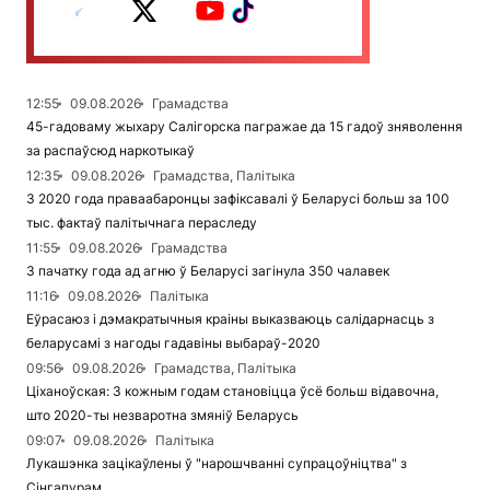
12:55
09.08.2026
Грамадства
45-гадоваму жыхару Салігорска пагражае да 15 гадоў зняволення
за распаўсюд наркотыкаў
12:35
09.08.2026
Грамадства, Палітыка
З 2020 года праваабаронцы зафіксавалі ў Беларусі больш за 100
тыс. фактаў палітычнага пераследу
11:55
09.08.2026
Грамадства
З пачатку года ад агню ў Беларусі загінула 350 чалавек
11:16
09.08.2026
Палітыка
Еўрасаюз і дэмакратычныя краіны выказваюць салідарнасць з
беларусамі з нагоды гадавіны выбараў-2020
09:56
09.08.2026
Грамадства, Палітыка
Ціханоўская: З кожным годам становіцца ўсё больш відавочна,
што 2020-ты незваротна змяніў Беларусь
09:07
09.08.2026
Палітыка
Лукашэнка зацікаўлены ў "нарошчванні супрацоўніцтва" з
Сінгапурам