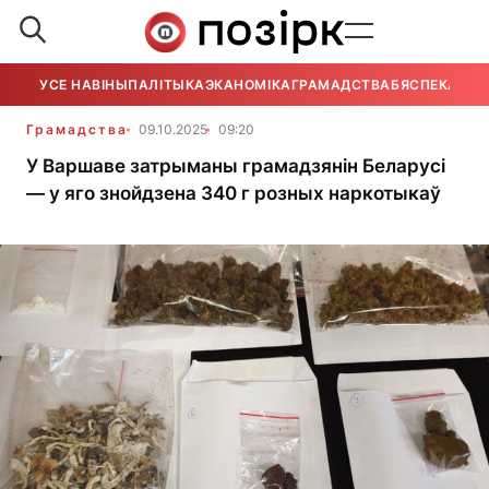
УСЕ НАВІНЫ
ПАЛІТЫКА
ЭКАНОМІКА
ГРАМАДСТВА
БЯСПЕКА
УСЕ
Грамадства
09.10.2025
09:20
У Варшаве затрыманы грамадзянін Беларусі
— у яго знойдзена 340 г розных наркотыкаў