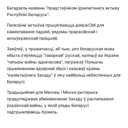
Багадзель названы “прадстаўніком ідэалагічнага актыву
Рэспублікі Беларусь”.
Палкоўнік актыўна прыцягваецца дзяржСМІ для
каментавання падзей, вядомы прарасійскай і
антыўкраінскай пазіцыяй.
Заяўляў, у прыватнасці, аб тым, што беларуская мова
нібыта з’яўляецца “гаворкай” рускай, налічыў ва Украіне
“чатыры войны адначасова”, пагражаў Польшчы
прымяненнем ядзернай зброі і называў краіны
“калектыўнага Захаду” ў ліку найбольш небяспечных для
Беларусі.
Традыцыйная для Масквы і Мінска рыторыка
прадугледжвае абвінавачанне Захаду ў распальванні
ўкраінскай вайны, у якой улады Беларусі
падтрымліваюць Крэмль.