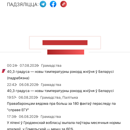
ПАДЗЯЛІЦЦА:
ПАКАЗАЦЬ БОЛЬШ
СТУЖКА НАВІН
00:24
07.08.2026
Грамадства
40,3 градуса — новы тэмпературны рэкорд жніўня ў Беларусі
(падрабязна)
22:42
06.08.2026
Грамадства
40,3 градуса — новы тэмпературны рэкорд жніўня ў Беларусі
19:57
06.08.2026
Грамадства, Палітыка
Правабаронцам вядома пра больш за 180 фактаў пераследу па
"справе ЕГУ"
17:36
06.08.2026
Грамадства
У ліпені ў Гродзенскай вобласці выпала паўтары месячныя нормы
ападкаў, у Гомельскай — менш за 60%