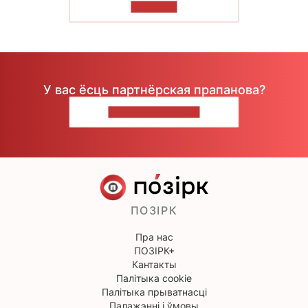
ЧЫТАЦЬ
У вас ёсць партнёрская прапанова?
НАПІШЫЦЕ НАМ
ПОЗІРК
Пра нас
ПОЗІРК+
Кантакты
Палітыка cookie
Палітыка прыватнасці
Палажэнні і ўмовы