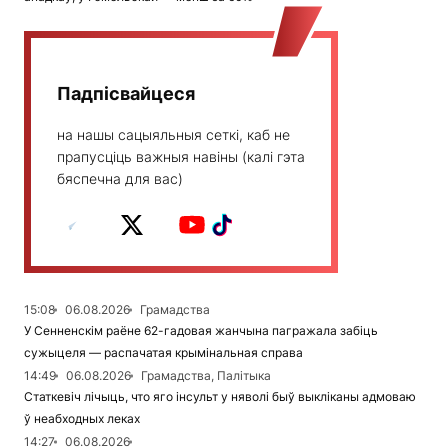
Падпісвайцеся
на нашы сацыяльныя сеткі, каб не
прапусціць важныя навіны (калі гэта
бяспечна для вас)
15:08
06.08.2026
Грамадства
У Сенненскім раёне 62-гадовая жанчына пагражала забіць
сужыцеля — распачатая крымінальная справа
14:49
06.08.2026
Грамадства, Палітыка
Статкевіч лічыць, что яго інсульт у няволі быў выкліканы адмоваю
ў неабходных леках
14:27
06.08.2026