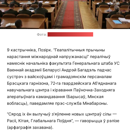
Фота:
прэс-служба Мінабароны
9 кастрычніка, Позірк. “Геапалітычныя прычыны
нарастання міжнароднай напружанасці” пералічыў
намеснік начальніка факультэта Генеральнага штаба УС
Ваеннай акадэміі Беларусі Андрэй Багадэль падчас
сустрэч з вайскоўцамі і грамадзянскім персаналам
Брэсцкага гарнізона, 72‑га гвардзейскага Аб’яднанага
навучальнага цэнтра і кіравання Паўночна-Заходняга
аператыўнага камандавання (Барысаў, Мінская
вобласць), паведамляе прэс-служба Мінабароны.
“Сярод іх ён вылучыў з’яўленне новых цэнтраў сілы —
Расіі, Кітая, Глабальнага Поўдня”, — гаворыцца ў рэлізе
(арфаграфія захавана).