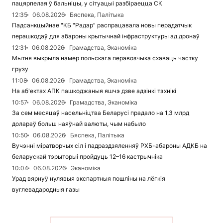
пацярпелая ў бальніцы, у сітуацыі разбіраецца СК
12:35
06.08.2026
Бяспека, Палітыка
Падсанкцыйнае "КБ "Радар" распрацавала новы перадатчык
перашкодаў для абароны крытычнай інфраструктуры ад дронаў
12:31
06.08.2026
Грамадства, Эканоміка
Мытня выкрыла намер польскага перавозчыка схаваць частку
грузу
11:08
06.08.2026
Грамадства, Эканоміка
На аб'ектах АПК пашкоджаныя яшчэ дзве адзінкі тэхнікі
10:57
06.08.2026
Грамадства, Эканоміка
За сем месяцаў насельніцтва Беларусі прадало на 1,3 млрд
долараў больш наяўнай валюты, чым набыло
10:50
06.08.2026
Бяспека, Палітыка
Вучэнні міратворчых сіл і падраздзяленняў РХБ-абароны АДКБ на
беларускай тэрыторыі пройдуць 12–16 кастрычніка
10:04
06.08.2026
Эканоміка
Урад вярнуў нулявыя экспартныя пошліны на лёгкія
вуглевадародныя газы