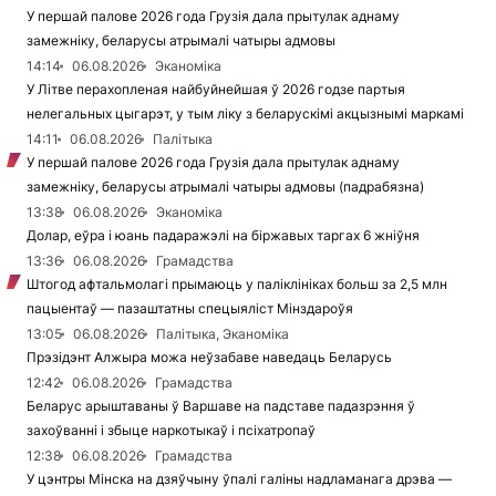
У першай палове 2026 года Грузія дала прытулак аднаму
замежніку, беларусы атрымалі чатыры адмовы
14:14
06.08.2026
Эканоміка
У Літве перахопленая найбуйнейшая ў 2026 годзе партыя
нелегальных цыгарэт, у тым ліку з беларускімі акцызнымі маркамі
14:11
06.08.2026
Палітыка
У першай палове 2026 года Грузія дала прытулак аднаму
замежніку, беларусы атрымалі чатыры адмовы (падрабязна)
13:38
06.08.2026
Эканоміка
Долар, еўра і юань падаражэлі на біржавых таргах 6 жніўня
13:36
06.08.2026
Грамадства
Штогод афтальмолагі прымаюць у паліклініках больш за 2,5 млн
пацыентаў — пазаштатны спецыяліст Мінздароўя
13:05
06.08.2026
Палітыка, Эканоміка
Прэзідэнт Алжыра можа неўзабаве наведаць Беларусь
12:42
06.08.2026
Грамадства
Беларус арыштаваны ў Варшаве на падставе падазрэння ў
захоўванні і збыце наркотыкаў і псіхатропаў
12:38
06.08.2026
Грамадства
У цэнтры Мінска на дзяўчыну ўпалі галіны надламанага дрэва —