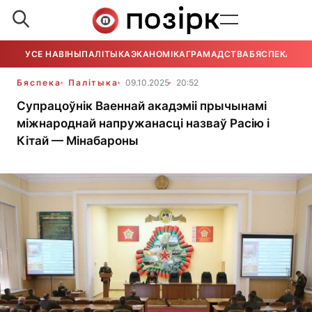
УСЕ НАВІНЫ
ПАЛІТЫКА
ЭКАНОМІКА
ГРАМАДСТВА
БЯСПЕКА
УСЕ
Бяспека
Палітыка
09.10.2025
20:52
Супрацоўнік Ваеннай акадэміі прычынамі
міжнароднай напружанасці назваў Расію і
Кітай — Мінабароны