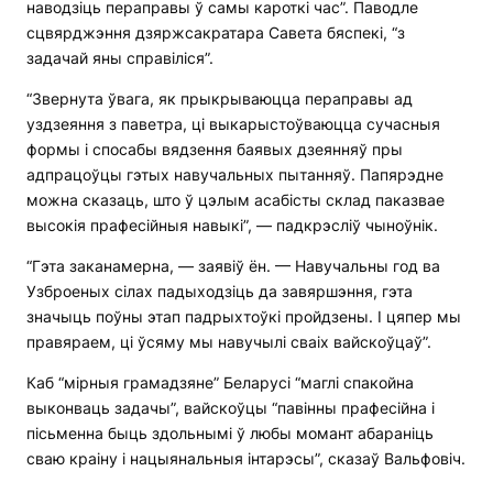
наводзіць пераправы ў самы кароткі час”. Паводле
сцвярджэння дзяржсакратара Савета бяспекі, “з
задачай яны справіліся”.
“Звернута ўвага, як прыкрываюцца пераправы ад
уздзеяння з паветра, ці выкарыстоўваюцца сучасныя
формы і спосабы вядзення баявых дзеянняў пры
адпрацоўцы гэтых навучальных пытанняў. Папярэдне
можна сказаць, што ў цэлым асабісты склад паказвае
высокія прафесійныя навыкі”, — падкрэсліў чыноўнік.
“Гэта заканамерна, — заявіў ён. — Навучальны год ва
Узброеных сілах падыходзіць да завяршэння, гэта
значыць поўны этап падрыхтоўкі пройдзены. І цяпер мы
правяраем, ці ўсяму мы навучылі сваіх вайскоўцаў”.
Каб “мірныя грамадзяне” Беларусі “маглі спакойна
выконваць задачы”, вайскоўцы “павінны прафесійна і
пісьменна быць здольнымі ў любы момант абараніць
сваю краіну і нацыянальныя інтарэсы”, сказаў Вальфовіч.