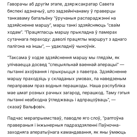
Гаворачы аб другім этапе, дзяржсакратар Савета
бяспекі адзначыў, што задзейнічанаму ў праверцы
танкаваму батальёну “ўручаныя распараджэнні на
здзяйсненне маршу”, марш танкі здзяйсняюць “сваім
ходам”. “Працягласць маршу прыкладна ў памерах
сутачнага пераходу: даволі працяглы маршрут з аднаго
палігона на іншы”, — удакладніў чыноўнік.
“Таксама ў ходзе здзяйснення маршу мы глядзім, як
улічваецца досвед “спецыяльнай ваеннай аперацыі” —
пытанні ахоўвання і прыкрыцця з паветра. Здзяйсненне
маршу праходзіць у складаных умовах, па наведзеным
пераправам праз водныя перашкоды. Наша рэспубліка
мае шмат розных рачных загарод, перашкод. Таму гэтыя
пытанні неабходна ўгледжваць і адпрацоўваць”, —
сказаў Вальфовіч.
Падчас мерапрыемстваў, паводле яго слоў, “раптоўна
правераныя і інжынерныя падраздзяленні Паўночна-
заходняга аператыўнага камандавання, як яны ўмеюць