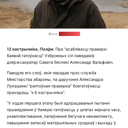
Фота:
Мінабароны
12 кастрычніка,
Позірк
.
Пра “асаблівасці праверкі
баявой гатоўнасці” Узброеных сіл паведаміў
дзяржсакратар Савета бяспекі Аляксандр Вальфовіч.
Паводле яго слоў, якія перадае прэс-служба
Міністэрства абароны, па даручэнні Аляксандра
Лукашэнкі “раптоўная праверка” боегатоўнасці
праходзіць “з 6 кастрычніка”.
“У ходзе першага этапу былі адпрацаваныя пытанні
прывядзення ў баявую гатоўнасць у штатах мірнага часу,
укамплектавання, папаўнення бягучага некамплекту,
павышэння запасаў матэрыяльных сродкаў і выхаду ў