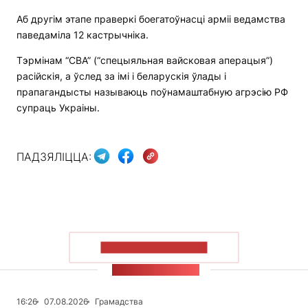
Аб другім этапе праверкі боегатоўнасці арміі ведамства
паведаміла 12 кастрычніка.
Тэрмінам “СВА” (“спецыяльная вайсковая аперацыя”)
расійскія, а ўслед за імі і беларускія ўлады і
прапагандысты называюць поўнамаштабную агрэсію РФ
супраць Украіны.
ПАДЗЯЛІЦЦА:
ПАКАЗАЦЬ БОЛЬШ
СТУЖКА НАВІН
16:26
07.08.2026
Грамадства