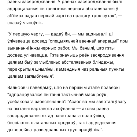
раёны засяроджвання. У раёнах засяроджвання былі
адпрацаваныя пытанні інжынернага абсталявання ў
аб’ёмах задач першай чаргі на працягу трох сутак”, —
сказаў чыноўнік.
“У першую чаргу, — дадаў ён, — мы ацэньвалі, ці
ўлічваецца досвед “спецыяльнай ваеннай аперацыі” пры
выкананні інжынерных работ. Мы бачылі, што гэты
досвед улічваецца. Гэта значыць раён засяроджвання
цалкам быў заглыблены: абсталяваныя бліндажы,
перакрытыя шчыліны, камандныя назіральныя пункты
цалкам заглыбленыя”.
Вальфовіч паведаміў, што на першым этапе праверкі
“адпрацоўваліся пытанні тактычнай маскіроўкі,
усебаковага забеспячэння”: “Асабліва мы звярталі ўвагу
на пытанні вартавога ахоўвання — аховы раёна
засяроджвання як ад паветранага праціўніка,
беспілотных лятальных сродкаў, так і ад уздзеяння
дыверсійна-разведвальных груп праціўніка”.