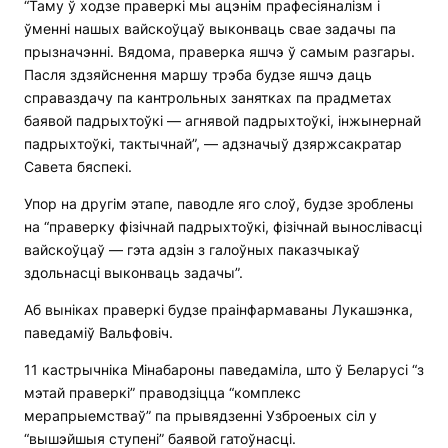
“Таму ў ходзе праверкі мы ацэнім прафесіяналізм і
ўменні нашых вайскоўцаў выконваць свае задачы па
прызначэнні. Вядома, праверка яшчэ ў самым разгары.
Пасля здзяйснення маршу трэба будзе яшчэ даць
справаздачу па кантрольных занятках па прадметах
баявой падрыхтоўкі — агнявой падрыхтоўкі, інжынернай
падрыхтоўкі, тактычнай”, — адзначыў дзяржсакратар
Савета бяспекі.
Упор на другім этапе, паводле яго слоў, будзе зроблены
на “праверку фізічнай падрыхтоўкі, фізічнай вынослівасці
вайскоўцаў — гэта адзін з галоўных паказчыкаў
здольнасці выконваць задачы”.
Аб выніках праверкі будзе праінфармаваны Лукашэнка,
паведаміў Вальфовіч.
11 кастрычніка Мінабароны паведаміла, што ў Беларусі “з
мэтай праверкі” праводзіцца “комплекс
мерапрыемстваў” па прывядзенні Узброеных сіл у
“вышэйшыя ступені” баявой гатоўнасці.