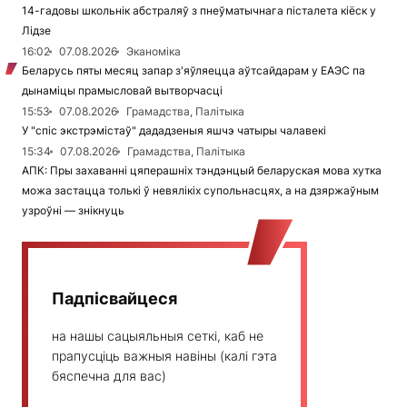
14-гадовы школьнік абстраляў з пнеўматычнага пісталета кіёск у
Лідзе
16:02
07.08.2026
Эканоміка
Беларусь пяты месяц запар з'яўляецца аўтсайдарам у ЕАЭС па
дынаміцы прамысловай вытворчасці
15:53
07.08.2026
Грамадства, Палітыка
У "спіс экстрэмістаў" дададзеныя яшчэ чатыры чалавекі
15:34
07.08.2026
Грамадства, Палітыка
АПК: Пры захаванні цяперашніх тэндэнцый беларуская мова хутка
можа застацца толькі ў невялікіх супольнасцях, а на дзяржаўным
узроўні — знікнуць
Падпісвайцеся
на нашы сацыяльныя сеткі, каб не
прапусціць важныя навіны (калі гэта
бяспечна для вас)