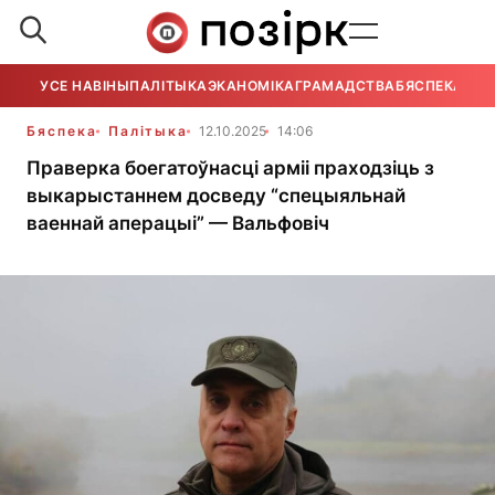
УСЕ НАВІНЫ
ПАЛІТЫКА
ЭКАНОМІКА
ГРАМАДСТВА
БЯСПЕКА
УСЕ
Бяспека
Палітыка
12.10.2025
14:06
Праверка боегатоўнасці арміі праходзіць з
выкарыстаннем досведу “спецыяльнай
ваеннай аперацыі” — Вальфовіч