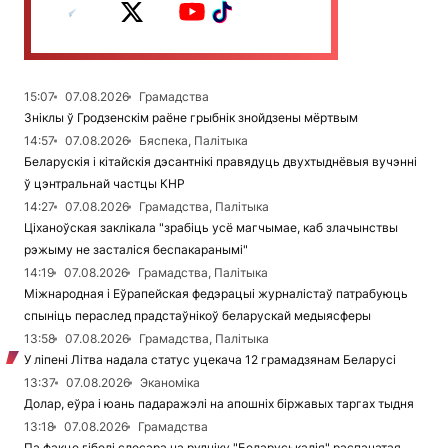
15:07
07.08.2026
Грамадства
Зніклы ў Гродзенскім раёне грыбнік знойдзены мёртвым
14:57
07.08.2026
Бяспека, Палітыка
Беларускія і кітайскія дэсантнікі правядуць двухтыднёвыя вучэнні
ў цэнтральнай частцы КНР
14:27
07.08.2026
Грамадства, Палітыка
Ціханоўская заклікала "зрабіць усё магчымае, каб злачынствы
рэжыму не засталіся беспакаранымі"
14:19
07.08.2026
Грамадства, Палітыка
Міжнародная і Еўрапейская федэрацыі журналістаў патрабуюць
спыніць пераслед прадстаўнікоў беларускай медыясферы
13:58
07.08.2026
Грамадства, Палітыка
У ліпені Літва надала статус уцекача 12 грамадзянам Беларусі
13:37
07.08.2026
Эканоміка
Долар, еўра і юань падаражэлі на апошніх біржавых таргах тыдня
13:18
07.08.2026
Грамадства
Па факце гібелі слесара на рудніку "Беларуськалія" распачатая