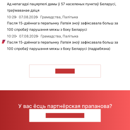
Ад непагадзі пацярпелі дамы ў 57 населеных пунктаў Беларусі,
траўмаванае дзіця
10:29
07.08.2026
Грамадства, Палітыка
Пасля 15-дзённага перапынку Латвія зноў зафіксавала больш за
100 спробаў парушэння мяжы з боку Беларусі
10:20
07.08.2026
Грамадства, Палітыка
Пасля 15-дзённага перапынку Латвія зноў зафіксавала больш за
100 спробаў парушэння мяжы з боку Беларусі (падрабязна)
ЧЫТАЦЬ
У вас ёсць партнёрская прапанова?
НАПІШЫЦЕ НАМ