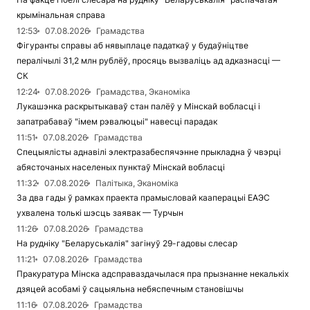
крымінальная справа
12:53
07.08.2026
Грамадства
Фігуранты справы аб нявыплаце падаткаў у будаўніцтве
пералічылі 31,2 млн рублёў, просяць вызваліць ад адказнасці —
СК
12:24
07.08.2026
Грамадства, Эканоміка
Лукашэнка раскрытыкаваў стан палёў у Мінскай вобласці і
запатрабаваў "імем рэвалюцыі" навесці парадак
11:51
07.08.2026
Грамадства
Спецыялісты аднавілі электразабеспячэнне прыкладна ў чвэрці
абясточаных населеных пунктаў Мінскай вобласці
11:32
07.08.2026
Палітыка, Эканоміка
За два гады ў рамках праекта прамысловай кааперацыі ЕАЭС
ухвалена толькі шэсць заявак — Турчын
11:26
07.08.2026
Грамадства
На рудніку "Беларуськалія" загінуў 29-гадовы слесар
11:21
07.08.2026
Грамадства
Пракуратура Мінска адсправаздачылася пра прызнанне некалькіх
дзяцей асобамі ў сацыяльна небяспечным становішчы
11:16
07.08.2026
Грамадства